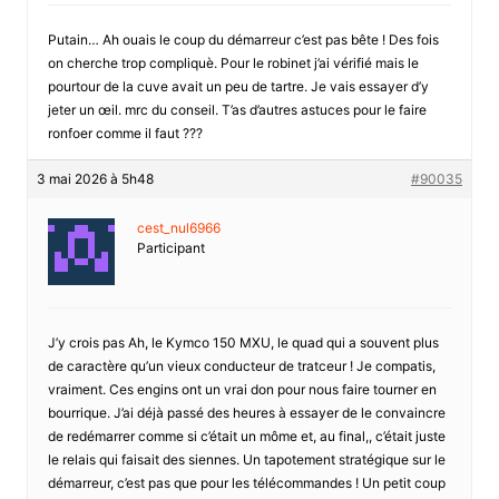
Putain… Ah ouais le coup du démarreur c’est pas bête ! Des fois
on cherche trop compliquè. Pour le robinet j’ai vérifié mais le
pourtour de la cuve avait un peu de tartre. Je vais essayer d’y
jeter un œil. mrc du conseil. T’as d’autres astuces pour le faire
ronfoer comme il faut ???
3 mai 2026 à 5h48
#90035
cest_nul6966
Participant
J’y crois pas Ah, le Kymco 150 MXU, le quad qui a souvent plus
de caractère qu’un vieux conducteur de tratceur ! Je compatis,
vraiment. Ces engins ont un vrai don pour nous faire tourner en
bourrique. J’ai déjà passé des heures à essayer de le convaincre
de redémarrer comme si c’était un môme et, au final,, c’était juste
le relais qui faisait des siennes. Un tapotement stratégique sur le
démarreur, c’est pas que pour les télécommandes ! Un petit coup