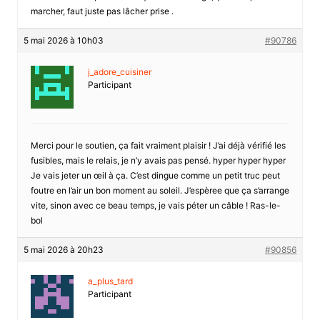
marcher, faut juste pas lâcher prise .
5 mai 2026 à 10h03
#90786
j_adore_cuisiner
Participant
Merci pour le soutien, ça fait vraiment plaisir ! J’ai déjà vérifié les
fusibles, mais le relais, je n’y avais pas pensé. hyper hyper hyper
Je vais jeter un œil à ça. C’est dingue comme un petit truc peut
foutre en l’air un bon moment au soleil. J’espèree que ça s’arrange
vite, sinon avec ce beau temps, je vais péter un câble ! Ras-le-
bol
5 mai 2026 à 20h23
#90856
a_plus_tard
Participant