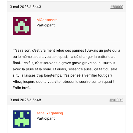
3 mai 2026 à 5h43
#89999
MCassandre
Participant
T’as raison, c’est vraiment relou ces pannes ! J’avais un pote qui a
eu le même souci avec son quad, il a dû changer la batterie au
final. Les fils, c’est souvent le grave grave grave souci, surtout
avec la pluie et la boue. Et ouais, l’essence aussi, ça fait du sale
si tu la laisses trop longtemps. T’as pensé à verrifier tout ça ?
Allez, j’espère que tu vas vite retrouer le sourire sur ton quad !
Enfin bref…
3 mai 2026 à 5h48
#90032
serieuxXgaming
Participant