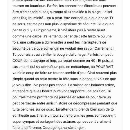
tourner en bourrique. Parfos, les connexions électriques peuvent
être bien capricieuses, surtoout si tu es allée à la plage. Le sel
dans l’air, l’humidité… ça a peut-être corrodé quelque chose. Et
ne sous-estime pas non plus le système de sécurité. Si le quad
pense qu’il y a un problème, il n’hésitera pas à rester muet
comme une carpe. J’ai entendu parler de cette histoire où une
fois, une collègue a dû remettre à neuf les interrupteurs de
sécurité parce que son engin ne voulait rien savoir Carrément !.
Tu pourrais aussi vérifier la bougie d’allumage. Parfois, un petit
COUP de nettoyage et hop, ça repart comme en 40 . Et puis, si
t’as un ami qui s’y connaît un peu en mécanique, ça POURRAIT
valoir le coup de faire un tour ensemble d’peu. C’est souvent plus
simple quand on peut mettre la tête sous le capot, tu vois ce que
je veux dire . Ne perds pas espoir . La saison des balades arrive,
et j’espère que les beaux jours vont t’apportre une solution. Tu
pourrais même profiter d’une journée ensoleillée pour faire un
petit barbecue entre amis, histoire de décompresser pendant que
tu te penches sur ce quad. En attendant, prends bien soin de toi
et n’hésite pas à faire un tour sur le forum, les gens sont souevnt
super sympas et partagent des astuces qui peuvent vraiment
faire la différence. Courage, ça va s’arranger .