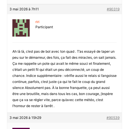
3 mai 2026 à 7h11
#90319
riri
Participant
Ah là là, c’est pas de bol avec ton quad . T’as essayé de taper un
peu sur le démarreur, des fois, ça fait des miracles, on sait jamais.
Ça me rappelle un pote qui avait le même souci et finalement,
c’était un petit fil qui était un peu déconnecté, un coup de
chance. Indice supplémentaire : vérifie aussi le relais si l’angoisse
continue, parfois, c’est juste ça qui te fait le coup du grand
silence Absolument pas. À la bonne franquette, ça peut aussi
être une broutille, mais dans tous les cas, bon courage, j’espère
que ça va se régler vite, parce qu’avec cette météo, c’est
l’horreur de rester à l’arrêt .
3 mai 2026 à 15h29
#90539