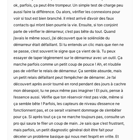
ok, parfois, ça peut être trompeur. Un simple test de charge peu
aussi faire la différence. Ou alors, vérifier les connexions pour
voir si tout est bien branché. Il m’est arrivé d’avoir des faux
contacts qui m’ont bien pourrie la vie. Ensuite, si ton conjoint
parle de vérifier le démarreur, c’est pas bête du tout. Quand
j’avais le même souci, j’ai découvert que le solénoïde du
démarreur était défaillant. Si tu entends un clic mais que rien ne
se passe, c’est souvent le signe que ça vient de là. Tu peux
essayer de taper légèrement sur le démarreur avec un outil. Ça
marche parfois comme un petit coup de pouce ! Ah, et n’oublie
pas de vérifier le relais de démarreur. Ça semble absurde, mais
un petit relais défaillant peut t’empêcher de démarrer. Je l’ai
découvert après avoir tourné en rond pendant des jours à cachre
mon désespoir, tu ne peux même pas imaginer ! Et puis, pense à
l’essence aussi. Vérifie que ton réservoir n’est pas vide, même si
ça semble bête ! Parfois, les capteurs de niveau d’essence ne
fonctionnent pas, et ce serait vraiment dommage de s’embêter
pour ça. Si après tout ça ça ne marche toujours pas, consulte un
pro qui saura te filer un coup de main. Je sais que c’est frustrant,
mais parfois, un petit diagnostic général doit être fait pour
déceler un problème basique qui nous met l’esprit en vrille. Et