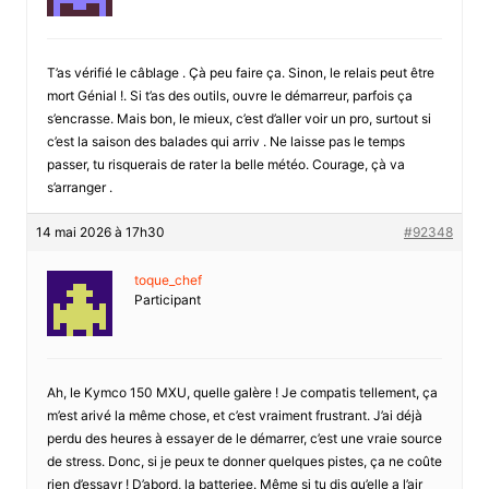
T’as vérifié le câblage . Çà peu faire ça. Sinon, le relais peut être
mort Génial !. Si t’as des outils, ouvre le démarreur, parfois ça
s’encrasse. Mais bon, le mieux, c’est d’aller voir un pro, surtout si
c’est la saison des balades qui arriv . Ne laisse pas le temps
passer, tu risquerais de rater la belle météo. Courage, çà va
s’arranger .
14 mai 2026 à 17h30
#92348
toque_chef
Participant
Ah, le Kymco 150 MXU, quelle galère ! Je compatis tellement, ça
m’est arivé la même chose, et c’est vraiment frustrant. J’ai déjà
perdu des heures à essayer de le démarrer, c’est une vraie source
de stress. Donc, si je peux te donner quelques pistes, ça ne coûte
rien d’essayr ! D’abord, la batteriee. Même si tu dis qu’elle a l’air