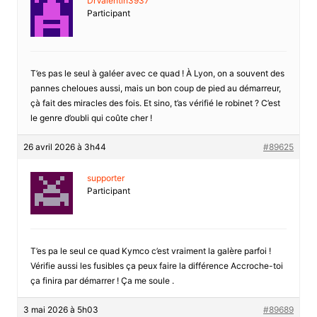
DrValentin3937
Participant
T’es pas le seul à galéer avec ce quad ! À Lyon, on a souvent des
pannes cheloues aussi, mais un bon coup de pied au démarreur,
çà fait des miracles des fois. Et sino, t’as vérifié le robinet ? C’est
le genre d’oubli qui coûte cher !
26 avril 2026 à 3h44
#89625
supporter
Participant
T’es pa le seul ce quad Kymco c’est vraiment la galère parfoi !
Vérifie aussi les fusibles ça peux faire la différence Accroche-toi
ça finira par démarrer ! Ça me soule .
3 mai 2026 à 5h03
#89689