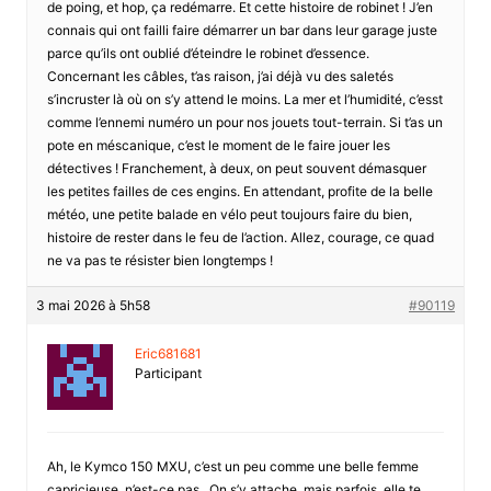
de poing, et hop, ça redémarre. Et cette histoire de robinet ! J’en
connais qui ont failli faire démarrer un bar dans leur garage juste
parce qu’ils ont oublié d’éteindre le robinet d’essence.
Concernant les câbles, t’as raison, j’ai déjà vu des saletés
s’incruster là où on s’y attend le moins. La mer et l’humidité, c’esst
comme l’ennemi numéro un pour nos jouets tout-terrain. Si t’as un
pote en méscanique, c’est le moment de le faire jouer les
détectives ! Franchement, à deux, on peut souvent démasquer
les petites failles de ces engins. En attendant, profite de la belle
météo, une petite balade en vélo peut toujours faire du bien,
histoire de rester dans le feu de l’action. Allez, courage, ce quad
ne va pas te résister bien longtemps !
3 mai 2026 à 5h58
#90119
Eric681681
Participant
Ah, le Kymco 150 MXU, c’est un peu comme une belle femme
capricieuse, n’est-ce pas . On s’y attache, mais parfois, elle te