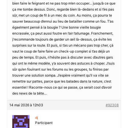
bien faire le feignant et ne pas trop m’en occuper… jusqu’à ce que
ça me tombe dessus. Donc, regarde bien là-dedans et si t’es pas
sûr, met un coup de fil à un mec du coin. Au moins, ça pourra te
sauver beaucoup d’ennui au lieu de batailler comme un fou. T’as
égaelment pensé à la bougie ? Une bonne vieille bougie
encrassée, ça peut aussi foutre en l’air l’allumage. Franchement,
j’recommande toujours de garder un œil là-dessus, ça évite les
surprises sur la route. Et puis, si t’as un mécano pas trop cher, çà
vaut le coup de faire faire un check-up complet si t’as déjà un
peu de temps. Et puis, n’hésite pas à discuter avec d’autres gars
qui ont le même modèle, y’a souvent des astuces à choper. J’suis
sûr qu’en fouinant sur les forums ou les groupes, tu finiras par
trouver une solution sompa. J’espère vraiment qu’il va vite se
remettre sur pattes, parce que les balades dans la nature, c’est
essentiel ! Raconte-nous ce qui se passe, ça serait cool d’avoir
des news de la bête…
14 mai 2026 à 12h03
#92308
dj
Participant