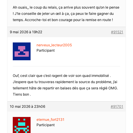
Ah ouais,, le coup du relais, ça arrive plus souvent qu’on le pense
! J’te conseille de jeter un œil à ça, ça peux te faire gagner du
temps. Accroche-toi et bon courage pour la remise en route !
9 mai 2026 à 19h22
#91521
nerveux_lecteur2005
Participant
Ouf, cest clair que c’est ragent de voir son quad immobilisé .
J’espere que tu trouveras rapidement la source du probléme, j’ai
tellement hâte de repartir en balaes dés que ça sera réglé OMG.
Tiens bon .
10 mai 2026 à 23h06
#91701
eternue_fort2131
Participant