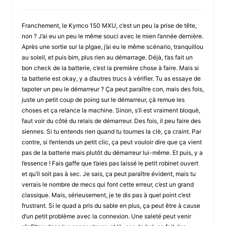
Franchement, le Kymco 150 MXU, c’est un peu la prise de tête,
non ? J’ai eu un peu le même souci avec le mien l’année dernière.
Après une sortie sur la plgae, j’ai eu le même scénario, tranquillou
au soleil, et puis bim, plus rien au démarrage. Déjà, t’as fait un
bon check de la batterie, c’est la première chose à faire. Mais si
ta batterie est okay, y a d’autres trucs à vérifier. Tu as essaye de
tapoter un peu le démarreur ? Ça peut paraître con, mais des fois,
juste un petit coup de poing sur le démarreur, çà remue les
choses et ça relance la machine. Sinon, s’il est vraiment bloquè,
faut voir du côté du relais de démarreur. Des fois, il peu faire des
siennes. Si tu entends rien quand tu tournes la clè, ça craint. Par
contre, si t’entends un petit clic, ça peut vouloir dire que ça vient
pas de la batterie mais plutôt du démarreur lui-même. Et puis, y a
l’essence ! Fais gaffe que t’aies pas laissé le petit robinet ouvert
et qu’il soit pas à sec. Je sais, ça peut paraître évident, mais tu
verrais le nombre de mecs qui font cette erreur, c’est un grand
classique. Mais, sérieusement, je te dis pas à quel point c’est
frustrant. Si le quad a pris du sable en plus, ça peut être à cause
d’un petit problème avec la connexion. Une saleté peut venir