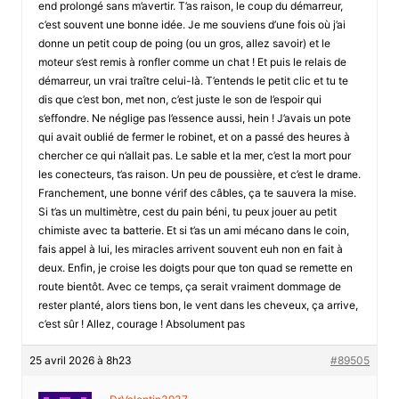
end prolongé sans m’avertir. T’as raison, le coup du démarreur,
c’est souvent une bonne idée. Je me souviens d’une fois où j’ai
donne un petit coup de poing (ou un gros, allez savoir) et le
moteur s’est remis à ronfler comme un chat ! Et puis le relais de
démarreur, un vrai traître celui-là. T’entends le petit clic et tu te
dis que c’est bon, met non, c’est juste le son de l’espoir qui
s’effondre. Ne néglige pas l’essence aussi, hein ! J’avais un pote
qui avait oublié de fermer le robinet, et on a passé des heures à
chercher ce qui n’allait pas. Le sable et la mer, c’est la mort pour
les conecteurs, t’as raison. Un peu de poussière, et c’est le drame.
Franchement, une bonne vérif des câbles, ça te sauvera la mise.
Si t’as un multimètre, cest du pain béni, tu peux jouer au petit
chimiste avec ta batterie. Et si t’as un ami mécano dans le coin,
fais appel à lui, les miracles arrivent souvent euh non en fait à
deux. Enfin, je croise les doigts pour que ton quad se remette en
route bientôt. Avec ce temps, ça serait vraiment dommage de
rester planté, alors tiens bon, le vent dans les cheveux, ça arrive,
c’est sûr ! Allez, courage ! Absolument pas
25 avril 2026 à 8h23
#89505