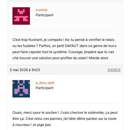
cuisine
Participant
C’est trop frustrant, je compatis ! As-tu pensè à verrifier le relais
ou les fusibles ? Parfois, un petit DéFAUT dans ce genre de trucs
peut faire capoter tout le système. Courage, j’espère que tu vas
vite trouver une solution pour profiter du soleil ! Merde alors
3 mai 2026 à 5h23
#89808
a_plus_tard
Participant
Ouais, merci pour le soutien ! J’vais checker le solénoïde, ça peut
être ça. C’est relou ces pannes, j’ai hâte d’être pardon sur la route
à nouveau ! Je pige pas