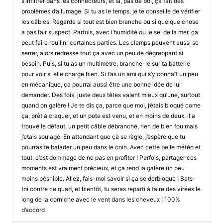
s’infiltrer dans les connecteurs, et là, pas de bol, ça fait des
problèmes d’allumage. Si tu as le temps, je te conseille de vérifier
les câbles. Regarde si tout est bien branche ou si quelque chose
a pas l’air suspect. Parfois, avec l’humidité ou le sel de la mer, ça
peut faire rouillnr certaines parties. Les clamps peuvent aussi se
serrer, alors redresse tout ça avec un peu de dégreppant si
besoin. Puis, si tu as un multimètre, branche-le sur ta batterie
pour voir si elle charge bien. Si t’as un ami qui s’y connaît un peu
en mécanique, ça pourrai aussi être une bonne idée de lui
demander. Des fois, juste deux têtes valent mieux qu’une, surtout
quand on galère ! Je te dis ça, parce que moi, j’étais bloqué come
ça, prêt à craquer, et un pote est venu, et en moins de deux, il a
trouvé le défaut, un petit câble débranché, rien de bien fou mais
j’etais soulagé. En attendant que çà se règle, j’espère que tu
pourras te balader un peu dans le coin. Avec cette belle météo et
tout, c’est dommage de ne pas en profiter ! Parfois, partager ces
moments est vraiment précieux, et ça rend la galère un peu
moins pésnible. Allez, fais-moi savoir si ça se derbloque ! Bats-
toi contre ce quad, et bientôt, tu seras reparti à faire des virées le
long de la corniche avec le vent dans les cheveux ! 100%
d’accord