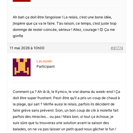
Ah bah ça doit être l’angoisse ! Le relais, c’est une bone idée,
j’espère que ça va le faire. T’as raison, ce temps, c’est juste trop
dommge de rester coincée, sérieux ! Allez, courage ! 😊 Ça me
gonfle
11 mai 2026 à 10h00
#91774
LaLouise
Participant
Comment ça ? Ah là là, le Kymco, le vrai drama du week-end ! Ça
doit être super frustrant. Peut-être qu’il a pris un coup de chaud à
la plage, qui sait ? Vérifie aussi le relais, parfois ils décident de
faire gréve sans prévenir. Sion, un bon coup de clè à molette fait
parfois des miracles… ou pas ! Mais bon, si tout ça échoue, je
suis sûre que tu trouveras une solution avant la saison des
balades, on ne va pas laisser un petit quad nous gâcher le fun !