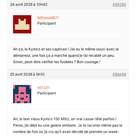
24 avril 2026 à 10h42
#89385
MEloise6871
Participant
Ah ça, le Kymco et ses caprices ! J’ai eu le même souci avec le
démarreur, une fois ça a marché quand je l’ai recablé un peu.
Sinon, peut-être vérifier les fusibles ? Bon courage !
25 avril 2026 à 5h10
#89489
titi1321
Participant
Ah, le bon vieux Kymco 150 MXU, un vrai casse-tête parfois !
Perso, j’ai déjà eu une galere similaire. Je te raconte même pas le
nombre de fois où j’a cru qu’il avait décidé de prendre un week-