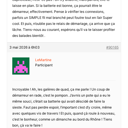
laisse en plan. Si la batterie est bonne, ça pourrait être le
démarreur, effectivement. Pense à vérifier les connexions,
parfois un SIMPLE fil mal branché peut foutre tout en l’air Super
cool. Et puis, n’oublie pas le relais de démariage, ça arrive que ça
lâche. Tiens-nous au courant, espérons qu’il va te laisser profiter
des balades bientôt .
3 mai 2026 à 6h03
#90165
LeMartine
Participant
Incroyable ! Ah, les galères de quad, ça me parle ! Un coup de
démarreur en rade, c’est le pompon. J’avnis un pote qui a eu le
même souci, c’ètait sa batterie qui avait déscidé de faire la
sieste. Faut pas perdre espoir, l’important c’est d’y croire, même
avec quelques vis de travers ! Et puis, quand çà roule à nouveau,
c’est le bonheur, comme un dimanche au bord du Rhône ! Tiens
bon, çà va le faire !