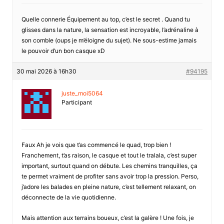
Quelle connerie Équipement au top, c’est le secret . Quand tu
glisses dans la nature, la sensation est incroyable, l’adrénaline à
son comble (oups je m’éloigne du sujet). Ne sous-estime jamais
le pouvoir d’un bon casque xD
30 mai 2026 à 16h30
#94195
juste_moi5064
Participant
Faux Ah je vois que t’as commencé le quad, trop bien !
Franchement, t’as raison, le casque et tout le tralala, c’est super
important, surtout quand on débute. Les chemins tranquilles, ça
te permet vraiment de profiter sans avoir trop la pression. Perso,
j’adore les balades en pleine nature, c’est tellement relaxant, on
déconnecte de la vie quotidienne.
Mais attention aux terrains boueux, c’est la galère ! Une fois, je