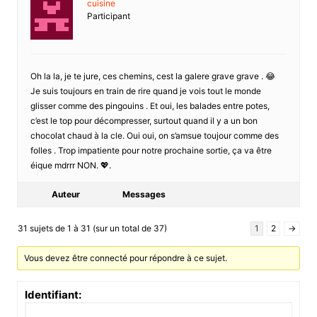
cuisine
Participant
Oh la la, je te jure, ces chemins, cest la galere grave grave . 😂
Je suis toujours en train de rire quand je vois tout le monde
glisser comme des pingouins . Et oui, les balades entre potes,
c’est le top pour décompresser, surtout quand il y a un bon
chocolat chaud à la cle. Oui oui, on s’amsue toujour comme des
folles . Trop impatiente pour notre prochaine sortie, ça va être
éique mdrrr NON. 💖.
Auteur
Messages
31 sujets de 1 à 31 (sur un total de 37)
1
2
→
Vous devez être connecté pour répondre à ce sujet.
Identifiant: