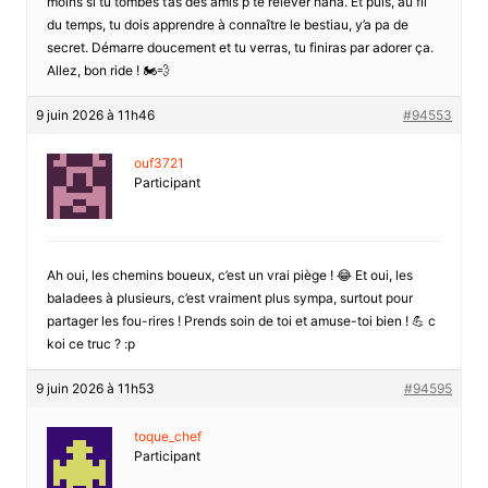
moins si tu tombes t’as des amis p te relever haha. Et puis, au fil
du temps, tu dois apprendre à connaître le bestiau, y’a pa de
secret. Démarre doucement et tu verras, tu finiras par adorer ça.
Allez, bon ride ! 🏍️💨
9 juin 2026 à 11h46
#94553
ouf3721
Participant
Ah oui, les chemins boueux, c’est un vrai piège ! 😂 Et oui, les
baladees à plusieurs, c’est vraiment plus sympa, surtout pour
partager les fou-rires ! Prends soin de toi et amuse-toi bien ! 💪 c
koi ce truc ? :p
9 juin 2026 à 11h53
#94595
toque_chef
Participant