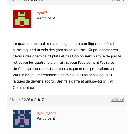
Aya97
Participant
Le quad c trop cool mais ouais ça fait un peu flipper au début
surtout quand tu vois des gamins se vautrre . 😂 pour comencer
choisis des chemins b1 plats et pas trop boueux histoire de pas te
retrouver les quatre fers en l’air. Et pour l’équipemant t’as raison
de t’in inquiéeter prends un bon casque et des protections ça
vaut le coup. Franchement une fois que tu as pris le coup tu
risques de devenir accro . Bref fais gaffe et amuse-toi b1 . 🚀
Comment ça
18 juin 2026 à 21h17
#96146
a_plus_tard
Participant