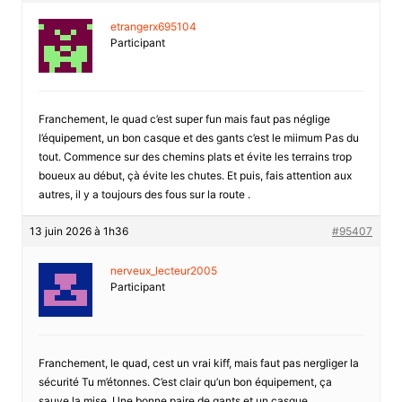
etrangerx695104
Participant
Franchement, le quad c’est super fun mais faut pas néglige
l’équipement, un bon casque et des gants c’est le miimum Pas du
tout. Commence sur des chemins plats et évite les terrains trop
boueux au début, çà évite les chutes. Et puis, fais attention aux
autres, il y a toujours des fous sur la route .
13 juin 2026 à 1h36
#95407
nerveux_lecteur2005
Participant
Franchement, le quad, cest un vrai kiff, mais faut pas nergliger la
sécurité Tu m’étonnes. C’est clair qu’un bon équipement, ça
sauve la mise. Une bonne paire de gants et un casque,