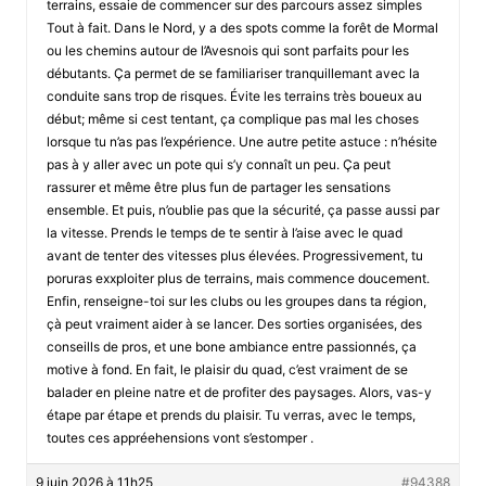
terrains, essaie de commencer sur des parcours assez simples
Tout à fait. Dans le Nord, y a des spots comme la forêt de Mormal
ou les chemins autour de l’Avesnois qui sont parfaits pour les
débutants. Ça permet de se familiariser tranquillemant avec la
conduite sans trop de risques. Évite les terrains très boueux au
début; même si cest tentant, ça complique pas mal les choses
lorsque tu n’as pas l’expérience. Une autre petite astuce : n’hésite
pas à y aller avec un pote qui s’y connaît un peu. Ça peut
rassurer et même être plus fun de partager les sensations
ensemble. Et puis, n’oublie pas que la sécurité, ça passe aussi par
la vitesse. Prends le temps de te sentir à l’aise avec le quad
avant de tenter des vitesses plus élevées. Progressivement, tu
poruras exxploiter plus de terrains, mais commence doucement.
Enfin, renseigne-toi sur les clubs ou les groupes dans ta région,
çà peut vraiment aider à se lancer. Des sorties organisées, des
conseills de pros, et une bone ambiance entre passionnés, ça
motive à fond. En fait, le plaisir du quad, c’est vraiment de se
balader en pleine natre et de profiter des paysages. Alors, vas-y
étape par étape et prends du plaisir. Tu verras, avec le temps,
toutes ces appréehensions vont s’estomper .
9 juin 2026 à 11h25
#94388