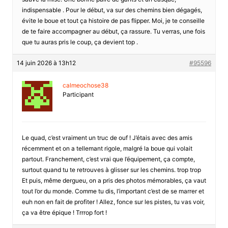
indispensable . Pour le début, va sur des chemins bien dégagés,
évite le boue et tout ça histoire de pas flipper. Moi, je te conseille
de te faire accompagner au début, ça rassure. Tu verras, une fois
que tu auras pris le coup, ça devient top .
14 juin 2026 à 13h12
#95596
calmeochose38
Participant
Le quad, c’est vraiment un truc de ouf ! J’étais avec des amis
récemment et on a tellemant rigole, malgré la boue qui volait
partout. Franchement, c’est vrai que l’équipement, ça compte,
surtout quand tu te retrouves à glisser sur les chemins. trop trop
Et puis, même dergueu, on a pris des photos mémorables, ça vaut
tout l’or du monde. Comme tu dis, l’important c’est de se marrer et
euh non en fait de profiter ! Allez, fonce sur les pistes, tu vas voir,
ça va être épique ! Trrrop fort !