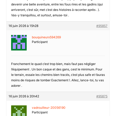
devenir une belle aventure, entre les fous rires et les gadins (qui
arriveront, c’est sûr, met c’est des histoires à raconter après . ).
Vas-y tranquillou, et surtout, amuse-toi .
16 juin 2026 à 15h28
#95857
bouquineurx594269
Participant
Franchement le quad c’est trop bien, mais faut pas négliger
l’équipement . Un bon caque et des gans, cest le minimum. Pour
le terrain, essaie les chemins bien tracés, c’est plus safe et t’auras
moins de risques de tomber Exactement !. Allez, lance-toi, tu vas
adorer .
16 juin 2026 à 20h42
#95875
vadrouilleur-20056190
Participant