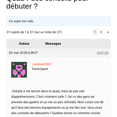
débuter ?
Ce sujet est vide.
31 sujets de 1 à 31 (sur un total de 37)
1
2
→
Auteur
Messages
30 mai 2026 à 9h27
#94149
LeAdele2997
Participant
J’hésite à me lancer dans le quad, mais j’ai pas mal
d’appréhensions. C’est vraiment safe ? J’ai vu des gens se
prendre des gadins et ça m’a un peu refroidie. Mon voisin m’a dit
qu’il faut des bonnes équipements ou je me fais mal. Vous avez
des conseils de débutants ? Quelles terres ou chemins choisir