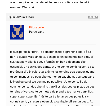
aller tranquillement au début, tu prends confiance au fur et à
mesure ! C’est clair !
9 juin 2026 à 11h46
#94551
PtitIsabelle
Participant
je suis perdu là Frérot, je comprends tes appréhensions, cé pa
rien le quad ! Mais t’inkiete, c’est pa la fin du monde non plus. bi1
sur, faut pa y aller les yeux fermés, un bon ékipement c’est
essentiel. Un caske, des gants, et une bonne combinaison, ça te
protégera bi1. Et puis, ouais, évite les terrains trop boueux quand
tu commences, ça peut vite tourner au cauchemar, surtout dans
le Nord ou ça glisse comme pa possible ! Je te conseille de
commencer sur des chemins trankilles, des petites pistes ou des
terrains privers, ça te permettra de prendre tes marke trankillos.
super super super Et n’hésite pa à aller avec des potes ki s’y
connaissent, ça rassure et en plus, ça rigole bi1 sur un quad. Au