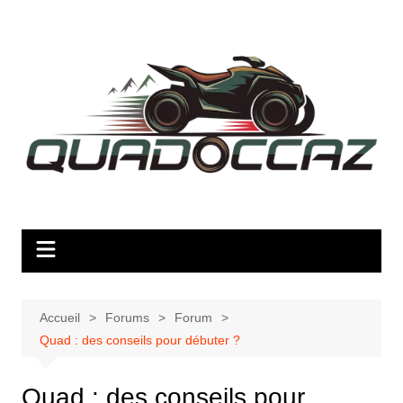
Aller
au
contenu
Accueil
Forums
Forum
Quad : des conseils pour débuter ?
Quad : des conseils pour