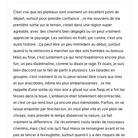
C’est vrai que les plateaux sont vraiment un excellent point de
départ, surtout pour prendre confiance . Je me souviens de ma
première sortie sur le terrain, c’etait dans une région super
agréable, avec des chemins bien dégagés ou on peut vraiment
apprécier le paysage. Les sentiers en froêt, par contre, c’est une
autre histoire . Ça peut être un peu intimidant au début, surtout
quand tu te retrouves à marcher sur des sols humides ou boeuux.
Mais au final, c’est justement ça qui rend l’expérience encore plus
fun, un peu d’adrénaline, comme tu disais je rage. Et ouais, je suis
bien d’accord sur le fait de partir à plusieurs. Les balades en
groupee, c’est vraiment là où tu peux laisser libre cours aux rires
et aux anecdotes, même les plus embarrassantes . Je me
rappelle d’une sortie où mon ami a glissé sur une flaqu et a fini les
fesses dans la boue. L’ambiance était totalement décontractée,
et c’est ce qui rend tout ça encore plus mémorable. Parfois, on se
laisse emporter par l’excitacion, on veut aller vite et voir plein de
choses, mais prendre le temps d’observer la nature, ça fait
vraiment la differrence. J’ai récemment voulu tester de nouveaux
chemins, mais c’est vrai qu’il faut mieux se renseigner avant et ne
pas se lancer à l’aveuglette, surtout quand il y a des risques de se