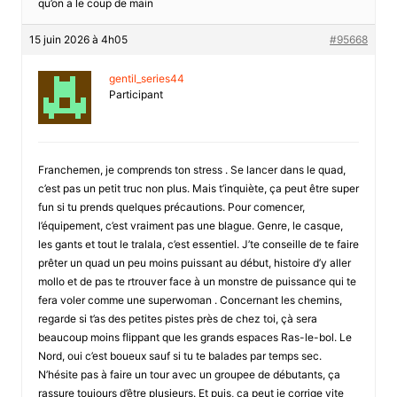
qu’on a le coup de main
15 juin 2026 à 4h05
#95668
gentil_series44
Participant
Franchemen, je comprends ton stress . Se lancer dans le quad,
c’est pas un petit truc non plus. Mais t’inquiète, ça peut être super
fun si tu prends quelques précautions. Pour comencer,
l’équipement, c’est vraiment pas une blague. Genre, le casque,
les gants et tout le tralala, c’est essentiel. J’te conseille de te faire
prêter un quad un peu moins puissant au début, histoire d’y aller
mollo et de pas te rtrouver face à un monstre de puissance qui te
fera voler comme une superwoman . Concernant les chemins,
regarde si t’as des petites pistes près de chez toi, çà sera
beaucoup moins flippant que les grands espaces Ras-le-bol. Le
Nord, oui c’est boueux sauf si tu te balades par temps sec.
N’hésite pas à faire un tour avec un groupee de débutants, ça
rassure toujours d’être plusieurs. Et puis, ça peut je corrige vite