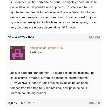
suis tombée, j’ai fini couverte de boue, j’en rigole encore. 😂 Je te
conseille aussi de prendre une copine ou un pote avec toi, ça
ajoute encore plus de fun et on se sent plus à l’aise. N’oublie pas
de capturer quelques moments en photo, tu verras, c’est toujours
sympa à revivre après. Profite bien de tes sorties en quad, tu vas
voir, c’est une vraie dose d’adrénaline ! 💖 fin bon
31 mai 2026 à 1h52
#94234
chasseur_de_promo2185
Participant
Je suis d’accord Franchement, le quad c’est génial mais faut pa
sous-estime le matos, surtout le casque et les protections.
COMMENCE sur des terrains faciles, évite les boues pr pa
tomber. trop trop trop Si tu t’éclates pa, c’est pa la peine . xD
(pardon pour la digression)
9 juin 2026 à 11h05
#94290