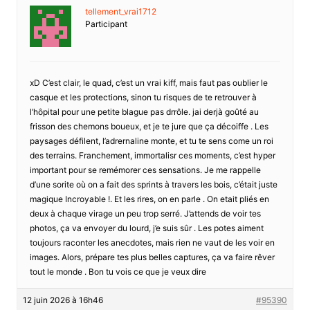
tellement_vrai1712
Participant
xD C’est clair, le quad, c’est un vrai kiff, mais faut pas oublier le
casque et les protections, sinon tu risques de te retrouver à
l’hôpital pour une petite blague pas drrôle. jai derjà goûté au
frisson des chemons boueux, et je te jure que ça décoiffe . Les
paysages défilent, l’adrernaline monte, et tu te sens come un roi
des terrains. Franchement, immortalisr ces moments, c’est hyper
important pour se remémorer ces sensations. Je me rappelle
d’une sorite où on a fait des sprints à travers les bois, c’était juste
magique Incroyable !. Et les rires, on en parle . On etait pliés en
deux à chaque virage un peu trop serré. J’attends de voir tes
photos, ça va envoyer du lourd, j’e suis sûr . Les potes aiment
toujours raconter les anecdotes, mais rien ne vaut de les voir en
images. Alors, prépare tes plus belles captures, ça va faire rêver
tout le monde . Bon tu vois ce que je veux dire
12 juin 2026 à 16h46
#95390