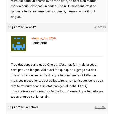
retrouvé dans un champ avec mon pote, on s’est bien marrés,
mais la boue, c’est pas un cadeau, hein ! L’important, c’est de
garder le fun et ramener des souvenirs, même si on finit tout
dégueu !
11 juin 2026 à 4h12
#95238
eternue_fort5709
Participant
Trop d’accord sur le quad Chelou. C’est trop fun, mais la sécu,
c’est pas une blague. J’ai aussi fait quelques zigzags sur des
chemins tranquilles, et c’est là que tu commences à kiffer un
max. Les protections, c’est obligatoire, sinon tu risques de je veux
dire te retrouver dans un ètat. pas génial, haha. Et oui,
immortaliser ces moments, c’est le top . Vivement que tu partages
tes aventures sur le terrain .
11 juin 2026 à 17h40
#95297