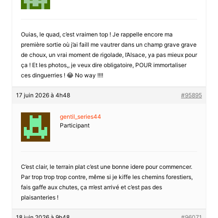
Ouias, le quad, c’est vraimen top ! Je rappelle encore ma
première sortie où j’ai faill me vautrer dans un champ grave grave
de choux, un vrai moment de rigolade, l’Alsace, ya pas mieux pour
ça ! Et les photos,, je veux dire obligatoire, POUR immortaliser
ces dinguerries ! 😂 No way !!!!
17 juin 2026 à 4h48
#95895
gentil_series44
Participant
C’est clair, le terrain plat c’est une bonne idere pour commencer.
Par trop trop trop contre, même si je kiffe les chemins forestiers,
fais gaffe aux chutes, ça m’est arrivé et c’est pas des
plaisanteries !
18 juin 2026 à 9h48
#96071