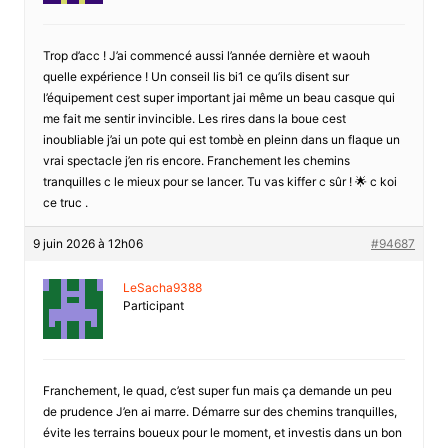
Trop d’acc ! J’ai commencé aussi l’année dernière et waouh
quelle expérience ! Un conseil lis bi1 ce qu’ils disent sur
l’équipement cest super important jai même un beau casque qui
me fait me sentir invincible. Les rires dans la boue cest
inoubliable j’ai un pote qui est tombè en pleinn dans un flaque un
vrai spectacle j’en ris encore. Franchement les chemins
tranquilles c le mieux pour se lancer. Tu vas kiffer c sûr ! 🌟 c koi
ce truc .
9 juin 2026 à 12h06
#94687
LeSacha9388
Participant
Franchement, le quad, c’est super fun mais ça demande un peu
de prudence J’en ai marre. Démarre sur des chemins tranquilles,
évite les terrains boueux pour le moment, et investis dans un bon