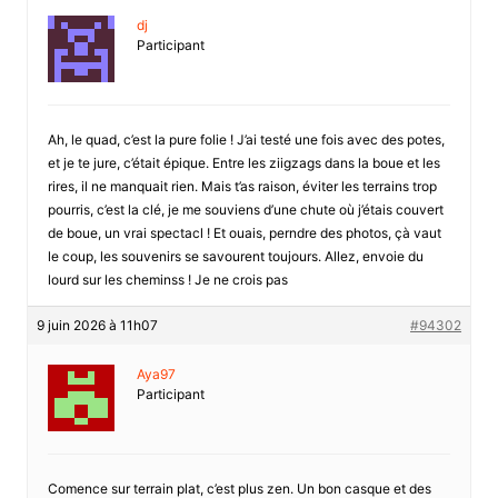
dj
Participant
Ah, le quad, c’est la pure folie ! J’ai testé une fois avec des potes,
et je te jure, c’était épique. Entre les ziigzags dans la boue et les
rires, il ne manquait rien. Mais t’as raison, éviter les terrains trop
pourris, c’est la clé, je me souviens d’une chute où j’étais couvert
de boue, un vrai spectacl ! Et ouais, perndre des photos, çà vaut
le coup, les souvenirs se savourent toujours. Allez, envoie du
lourd sur les cheminss ! Je ne crois pas
9 juin 2026 à 11h07
#94302
Aya97
Participant
Comence sur terrain plat, c’est plus zen. Un bon casque et des