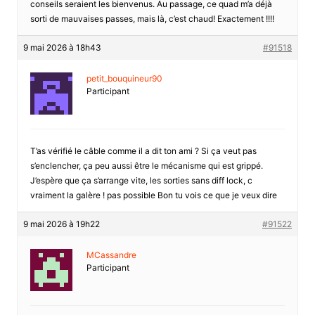
conseils seraient les bienvenus. Au passage, ce quad m’a déjà
sorti de mauvaises passes, mais là, c’est chaud! Exactement !!!!
9 mai 2026 à 18h43
#91518
petit_bouquineur90
Participant
T’as vérifié le câble comme il a dit ton ami ? Si ça veut pas
s’enclencher, ça peu aussi être le mécanisme qui est grippé.
J’espère que ça s’arrange vite, les sorties sans diff lock, c
vraiment la galère ! pas possible Bon tu vois ce que je veux dire
9 mai 2026 à 19h22
#91522
MCassandre
Participant