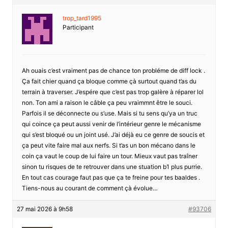
trop_tard1995
Participant
Ah ouais c’est vraiment pas de chance ton probléme de diff lock .
Ça fait chier quand ça bloque comme çà surtout quand t’as du
terrain à traverser. J’espére que c’est pas trop galère à réparer lol
non. Ton ami a raison le câble ça peu vraimmnt être le souci.
Parfois il se déconnecte ou s’use. Mais si tu sens qu’ya un truc
qui coince ça peut aussi venir de l’intérieur genre le mécanisme
qui s’est bloqué ou un joint usé. J’ai déjà eu ce genre de soucis et
ça peut vite faire mal aux nerfs. Si t’as un bon mécano dans le
coin ça vaut le coup de lui faire un tour. Mieux vaut pas traîner
sinon tu risques de te retrouver dans une stuation b1 plus purrie.
En tout cas courage faut pas que ça te freine pour tes baaldes .
Tiens-nous au courant de comment çà évolue…
27 mai 2026 à 9h58
#93706