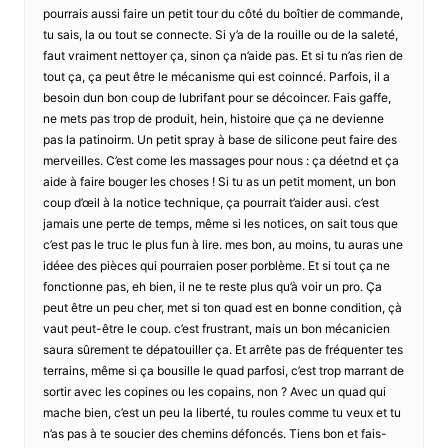
pourrais aussi faire un petit tour du côté du boîtier de commande,
tu sais, la ou tout se connecte. Si y’a de la rouille ou de la saleté,
faut vraiment nettoyer ça, sinon ça n’aide pas. Et si tu n’as rien de
tout ça, ça peut être le mécanisme qui est coinncé. Parfois, il a
besoin dun bon coup de lubrifant pour se décoincer. Fais gaffe,
ne mets pas trop de produit, hein, histoire que ça ne devienne
pas la patinoirm. Un petit spray à base de silicone peut faire des
merveilles. C’est come les massages pour nous : ça déetnd et ça
aide à faire bouger les choses ! Si tu as un petit moment, un bon
coup d’œil à la notice technique, ça pourrait t’aider ausi. c’est
jamais une perte de temps, même si les notices, on sait tous que
c’est pas le truc le plus fun à lire. mes bon, au moins, tu auras une
idéee des pièces qui pourraien poser porblème. Et si tout ça ne
fonctionne pas, eh bien, il ne te reste plus qu’à voir un pro. Ça
peut être un peu cher, met si ton quad est en bonne condition, çà
vaut peut-être le coup. c’est frustrant, mais un bon mécanicien
saura sûrement te dépatouiller ça. Et arrête pas de fréquenter tes
terrains, même si ça bousille le quad parfosi, c’est trop marrant de
sortir avec les copines ou les copains, non ? Avec un quad qui
mache bien, c’est un peu la liberté, tu roules comme tu veux et tu
n’as pas à te soucier des chemins défoncés. Tiens bon et fais-