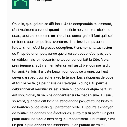
Oh la là, quel galère ce diff lock ! Je te comprendds tellemment,
c’est vraiment pas cool quand la bestiole ne veut plus obéir. Le
quad, c’est un peu come un ainmal de compagnie, il faut qu’il soit
en forme pour les petites aventures dans les champs ou les
forêts, sinon, c’est la grosse déception. Franchemant, t’as rasion
de t’inquiéeter un peu, parce que si ça se trouve, c’est pas juste
un câble, mais le méecanisme tout entier qui fait la tête. Alors
premièremen, faut vraimen jeter un œil au câble, comme l’a dit
ton ami. Parfois, il a juste besoin dun coup de propre, ou il est
devenu un peu trop lâche avec le temps. Les saloperies de boue
et tout le reste, ça peut faire des ravages. Pour ça, tu peux le
débrannher et vésrifier s’il est abîmé ou coincé quelque part. S’il
est bon, nickel, tu peux te concentrer sur le mécanisme. Tu sais,
souvent, quand le diff lock ne s’enclenche pas, c’est une histoire
de boutons ou de relais qui partent en vrille. Tu pourrais essayer
de vérifier les connexions électriques, surtout si tu as fait un petit
plouf dans une flaque bien dergueu réscemment. L’humidité, c’est
un peu le pire ennemi des machines. Et en parlant de ça, tu