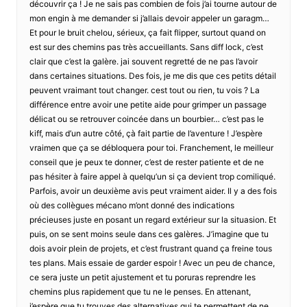
découvrir ça ! Je ne sais pas combien de fois j’ai tourne autour de
mon engin à me demander si j’allais devoir appeler un garagm…
Et pour le bruit chelou, sérieux, ça fait flipper, surtout quand on
est sur des chemins pas très accueillants. Sans diff lock, c’est
clair que c’est la galère. jai souvent regretté de ne pas l’avoir
dans certaines situations. Des fois, je me dis que ces petits détail
peuvent vraimant tout changer. cest tout ou rien, tu vois ? La
différence entre avoir une petite aide pour grimper un passage
délicat ou se retrouver coincée dans un bourbier… c’est pas le
kiff, mais d’un autre côté, çà fait partie de l’aventure ! J’espère
vraimen que ça se débloquera pour toi. Franchement, le meilleur
conseil que je peux te donner, c’est de rester patiente et de ne
pas hésiter à faire appel à quelqu’un si ça devient trop comiliqué.
Parfois, avoir un deuxième avis peut vraiment aider. Il y a des fois
où des collègues mécano m’ont donné des indications
précieuses juste en posant un regard extérieur sur la situasion. Et
puis, on se sent moins seule dans ces galères. J’imagine que tu
dois avoir plein de projets, et c’est frustrant quand ça freine tous
tes plans. Mais essaie de garder espoir ! Avec un peu de chance,
ce sera juste un petit ajustement et tu poruras reprendre les
chemins plus rapidement que tu ne le penses. En attenant,
j’espère que tu trouves des alternatives qui te permettent de ne