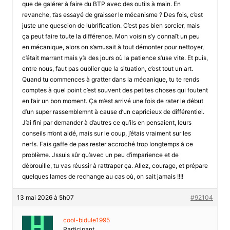
que de galérer à faire du BTP avec des outils à main. En
revanche, t’as essayé de graisser le mécanisme ? Des fois, c’est
juste une quescion de lubrification. C’est pas bien sorcier, mais
ça peut faire toute la différence. Mon voisin s’y connaît un peu
en mécanique, alors on s’amusait à tout démonter pour nettoyer,
c’était marrant mais y’a des jours où la patience s’use vite. Et puis,
entre nous, faut pas oublier que la situation, c’est tout un art.
Quand tu commences à gratter dans la mécanique, tu te rends
comptes à quel point c’est souvent des petites choses qui foutent
en l’air un bon moment. Ça m’est arrivé une fois de rater le début
d’un super rassemblemnt à cause d’un capricieux de différentiel.
J’ai fini par demander à d’autres ce qu’ils en pensaient, leurs
conseils m’ont aidé, mais sur le coup, j’étais vraiment sur les
nerfs. Fais gaffe de pas rester accroché trop longtemps à ce
problème. Jssuis sûr qu’avec un peu d’imparience et de
débrouille, tu vas réussir à rattraper ça. Allez, courage, et prépare
quelques lames de rechange au cas où, on sait jamais !!!!
13 mai 2026 à 5h07
#92104
cool-bidule1995
Participant