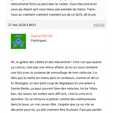
méscanisme fichu ça peut bien te coûter. J’suis d’accord avec
ceux qui disent qu’il vaut mieux pas prendre de riskes. Tiens-
nous au vraiment vraiment vraiment jus de ce QU’IL dit le pro .
27 mai 2026 à 8h31
#93193
Nathan760760
Participant
Ah, la galère des câbles et des mécanisme ! C’est vrai que quand
ça coince, c’est pas une mince affaire. jai eu un souci similaire
une fois avec le systeme de verrouillage de mon véhicule, il a
fallu que je mette les mains dans le cambouis, comme on dit ici.
En Bretagne, un bon petit coup de dégrippant et une prière à
Sainte Barbe, ça peut souvent faire des miracles, ha ha ! Mais
bon, t’as raison, les sorties sans diff lock, c’est la croix et la
bannière. On se retrouve à patiner comme des malheureuses
dans la boue, un vrai casse-tête. J’espère que ça va vite se
décanter pour toi, ça doit vraiment être frustrant. Faut pas perdre