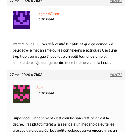
27 mai 2026 à 7h36
#92858
LegrandGilles
Participant
C’est relou ça . Si t’as déà vérifié le câble et que çà coince, ça
peux être le mécanisme ou les connexions électriques C’est une
trop trop trop blague ?. peu-être un petit tour chez un pro,
histoire de pas je corrige perdre trop de temps dans la boue .
27 mai 2026 à 7h53
#92972
Axel
Participant
Super cool Franchement c’est clair ke sans diff lock c’est la
dèche. T’as plutôt intéret à laisser ça à un mécano ça evite les
grosses galères après. Les petits réglages ça va encore mais un