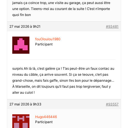
jamais ça coince trop, une visite au garage, ça peut aussi être
une option. Tieens-moi au courant de la suite ! C’est n’importe
quoi fin bon
27 mai 2026 à 9h21
#93481
fouOloulou1980
Participant
surpris Ah là là, c’est galère ça ! T’as peut-être un faux contac au
niveau du câble, ça arrive souvent. Si ça se teouve, c’ert pas
grand-chose, mais fais gaffe, sinon t’es bon pour le dépannage…
À Marseille, on dit toujours qu’il faut pas trop tergiverser, faut y
aller au culot !
27 mai 2026 à 9h33
#93557
Hugo446446
Participant