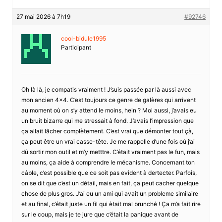
27 mai 2026 à 7h19
#92746
cool-bidule1995
Participant
Oh là là, je compatis vraiment ! J’suis passée par là aussi avec
mon ancien 4×4. C’est toujours ce genre de galères qui arrivent
au moment où on s’y attend le moins, hein ? Moi aussi, j’avais eu
un bruit bizarre qui me stressait à fond. J’avais l’impression que
ça allait lâcher complètement. C’est vrai que démonter tout çà,
ça peut être un vrai casse-tête. Je me rappelle d’une fois où j’ai
dû sortir mon outil et m’y metttre. C’était vraiment pas le fun, mais
au moins, ça aide à comprendre le mécanisme. Concernant ton
câble, c’est possible que ce soit pas evident à dertecter. Parfois,
on se dit que c’est un détail, mais en fait, ça peut cacher quelque
chose de plus gros. J’ai eu un ami qui avait un probleme similaire
et au final, c’était juste un fil qui ètait mal brunché ! Ça m’a fait rire
sur le coup, mais je te jure que c’était la panique avant de