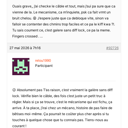
Ouais grave,, j’ai checke le câble et tout, mais j’sui pa sure que ca
vienne de la. Le mecanisme, ca m’inquiete, psk ca fait vrmt un
bruit chelou. 😩 J’espere juste que ca debloque vite, sinon va
falloir se contenter des chmins trop faciles et ce pa le kiff kwa ?!.
Tu sais coument ce, c’est galere sans diff lock, ce pa la meme.
Fingers crossed . …
27 mai 2026 à 7h16
#92726
relou1990
Participant
😉 Absolument pas T’as raison, c’est vraiment la galère sans diff
lock. Vérifie bien le câble, des fois c’est juste un petit truc à
régler. Mais si ça se trouve, c’est le mécanisme qui est fichu, ça
arrive. À ta place, j’irai chez un mécano, histoire de pas faire de
bêtises moi-même. Ça pourrait te coûter plus cher après si tu
touches à quelque chose que tu connais pas. Tiens-nous au
courant !