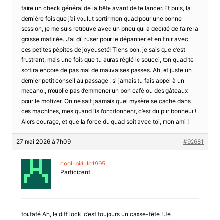
faire un check général de la bête avant de te lancer. Et puis, la
dernière fois que j’ai voulut sortir mon quad pour une bonne
session, je me suis retrouvé avec un pneu qui a décidé de faire la
grasse matinée. J’ai dû ruser pour le dépanner et en finir avec
ces petites pépites de joyeuseté! Tiens bon, je sais que c’est
frustrant, mais une fois que tu auras réglé le soucci, ton quad te
sortira encore de pas mal de mauvaises passes. Ah, et juste un
dernier petit conseil au passage : si jamais tu fais appel à un
mécano,, n’oublie pas d’emmener un bon cafè ou des gâteaux
pour le motiver. On ne sait jaamais quel mysère se cache dans
ces machines, mes quand ils fonctionnent, c’est du pur bonheur !
Alors courage, et que la force du quad soit avec toi, mon ami !
27 mai 2026 à 7h09
#92681
cool-bidule1995
Participant
toutafé Ah, le diff lock, c’est toujours un casse-tête ! Je