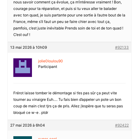
nous savoir comment ça évolue, ça m’intéresse vraiment ! Bon,
courage pour ta réparation, et puis si tu veux aller te balader
avec ton quad, je suis partante pour une sortie à l’autre bout de la
France, même s’il faut un peu se faire chier avec tout ça,
pamfois, c’est juste inévitable Prends soin de toi et de ton quad !
C’est ouf !
13 mai 2026 à 10h09
#92133
jolie0loulou90
Participant
Frérot laisse tomber le démontage si t’es pas sûr ça peut vite
tourner au vinaigre Euh…. Tu fais bien d’appeler un pote un bon
coup de main c’est tjrs ça de pris. Allez j’espère que tu seras pas
bloqué ce w-e . ptdr
27 mai 2026 à 6h04
#92422
super_cool