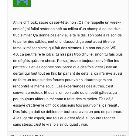
Ah, le diff lock, sacre casse-tête, non . Çà me rappelle un week-
end où j’ai failoi rester coincè au milieu d’un champ à cause d’un
truc similar. Ça donne pas envie, je te le dis. Ton pote a raison de
te parler des câbles, met chui d’accord, ça peut aussi être ce
fameux méscanisme qui fait des siennes. Un bon coup de WD-
40, ça peut faire le job si tu n’as pas trop d’huile, sinon tu fais plus
de dégâts qu’autre chose. Perso, j’essaie toujours de vérifier les
petites vis et les connexions, parce que des fois, c’est juste un
dertail qui fout tout en l’air. En parlant de détails, ça m’arrive aussi
de faire un tour sur des forums pour voir si d’autres gars ont
rencontré le même souci. Les experriences des autres, c’est
souvent précieux. Et ouais, un bon café ou un petit gâteau, ça
peu toujours aider un mécano à faire des miracles. T’as déjà
essayé d’activer le diff lock plusieurs fois pour voir si ça réagit .
Des fois, ça doit se débloquer tout seul avec un peu de patience.
Allez, garde espoir, une fois que c’est réglé, tu pourras foncer
sans stress, c’est le vrai plaisir du quad . vrai.