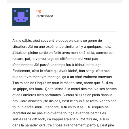
psg
Participant
Ah, le câble, c’est souvent le coupable dans ce genre de
situation. J’ai eu une expérience similaire il y a quelques mois.
J’étais en pleine sortie en forêt avec mon 4×4, et là, comme par
hasard, paf, le verrouillage de différentiel qui veut pas
s’enclencher. J’ai passé un temps fou à bidouiller tout ça.
Finalement, c’est le câble qui avait lâché, bon sang ! c’est vrai
que tout vraiment vraiment ça, ça a un côté vraiment énervant.
T’as raison de t’inquiéter pour le mécanisme, parce que là, si ça
se grippe, t’es foutu. Ça te laisse à la merci des mauvaises pentes
et des ornières bien porfondes. Surtout si tu es en plein dans le
brouillard alsacien, j’te dis pas, c’est le coup à se retrouver coincé
tout un après-midi. Et encore, si tu es tout seul, tu risques de
regretter de ne pas avoir vérifié tout ça avant de partir. Les
sorties sans diff lock, ça s’appelleraient plutôt “tirs de, je suis
dans la panade” qu’autre chose. Franchement, parfois, c’est pire