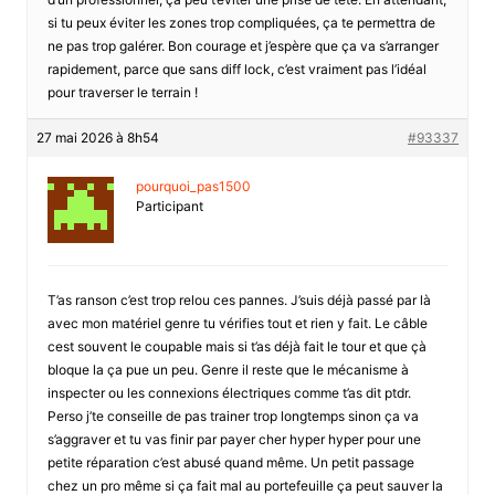
si tu peux éviter les zones trop compliquées, ça te permettra de
ne pas trop galérer. Bon courage et j’espère que ça va s’arranger
rapidement, parce que sans diff lock, c’est vraiment pas l’idéal
pour traverser le terrain !
27 mai 2026 à 8h54
#93337
pourquoi_pas1500
Participant
T’as ranson c’est trop relou ces pannes. J’suis déjà passé par là
avec mon matériel genre tu vérifies tout et rien y fait. Le câble
cest souvent le coupable mais si t’as déjà fait le tour et que çà
bloque la ça pue un peu. Genre il reste que le mécanisme à
inspecter ou les connexions électriques comme t’as dit ptdr.
Perso j’te conseille de pas trainer trop longtemps sinon ça va
s’aggraver et tu vas finir par payer cher hyper hyper pour une
petite réparation c’est abusé quand même. Un petit passage
chez un pro même si ça fait mal au portefeuille ça peut sauver la