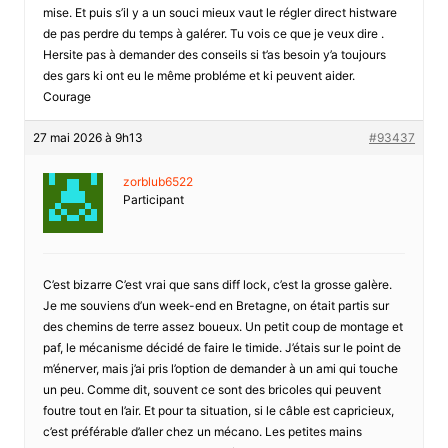
mise. Et puis s’il y a un souci mieux vaut le régler direct histware
de pas perdre du temps à galérer. Tu vois ce que je veux dire .
Hersite pas à demander des conseils si t’as besoin y’a toujours
des gars ki ont eu le même probléme et ki peuvent aider.
Courage
27 mai 2026 à 9h13
#93437
zorblub6522
Participant
C’est bizarre C’est vrai que sans diff lock, c’est la grosse galère.
Je me souviens d’un week-end en Bretagne, on était partis sur
des chemins de terre assez boueux. Un petit coup de montage et
paf, le mécanisme décidé de faire le timide. J’étais sur le point de
m’énerver, mais j’ai pris l’option de demander à un ami qui touche
un peu. Comme dit, souvent ce sont des bricoles qui peuvent
foutre tout en l’air. Et pour ta situation, si le câble est capricieux,
c’est préférable d’aller chez un mécano. Les petites mains