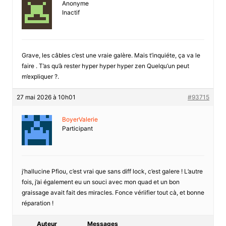
Anonyme
Inactif
Grave, les câbles c’est une vraie galère. Mais t’inquiéte, ça va le
faire . T’as qu’à rester hyper hyper hyper zen Quelqu’un peut
m’expliquer ?.
27 mai 2026 à 10h01
#93715
BoyerValerie
Participant
j’hallucine Pfiou, c’est vrai que sans diff lock, c’est galere ! L’autre
fois, j’ai également eu un souci avec mon quad et un bon
graissage avait fait des miracles. Fonce vériifier tout cà, et bonne
réparation !
Auteur
Messages