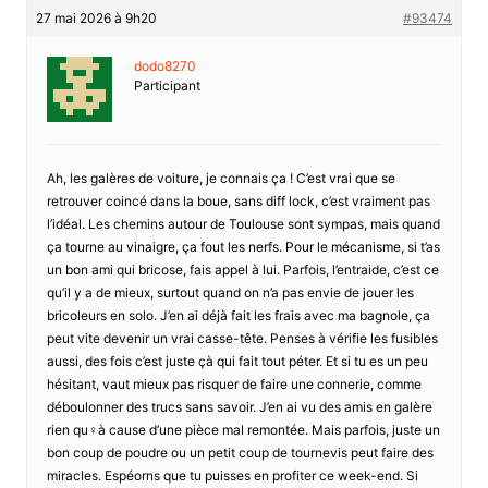
27 mai 2026 à 9h20
#93474
dodo8270
Participant
Ah, les galères de voiture, je connais ça ! C’est vrai que se
retrouver coincé dans la boue, sans diff lock, c’est vraiment pas
l’idéal. Les chemins autour de Toulouse sont sympas, mais quand
ça tourne au vinaigre, ça fout les nerfs. Pour le mécanisme, si t’as
un bon ami qui bricose, fais appel à lui. Parfois, l’entraide, c’est ce
qu’il y a de mieux, surtout quand on n’a pas envie de jouer les
bricoleurs en solo. J’en ai déjà fait les frais avec ma bagnole, ça
peut vite devenir un vrai casse-tête. Penses à vérifie les fusibles
aussi, des fois c’est juste çà qui fait tout péter. Et si tu es un peu
hésitant, vaut mieux pas risquer de faire une connerie, comme
déboulonner des trucs sans savoir. J’en ai vu des amis en galère
rien qu♀à cause d’une pièce mal remontée. Mais parfois, juste un
bon coup de poudre ou un petit coup de tournevis peut faire des
miracles. Espéorns que tu puisses en profiter ce week-end. Si