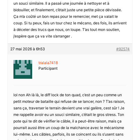
un souci similaire. Il a passé une journée à nettoyer et à
bidouiller, et finalement, c’ètait juste une petite pièce dévissée.
Ça m’a coûté un bon repas pour le remercier, met ça valait le
coup. Si tu peux, fais un tour chez le mécano, des fois, ils arrivent
à déceler des trucs que nous, on loupe. T’as tout mon soutien,
j’espère que ça va vite s’arranger .
27 mai 2026 à 6h53
#92574
tralala7418
Participant
lol non Ah là là, le diff lock de ton quad, c’est un peu comme un
petit moteur de bataille qui refuse de se lancer, non ? T’as raison,
sans ça, traverser le terrain devient une vrai galère, cest sûr ! Je
me rappelle avoir eu un souci similaire, c’était le gros stress. Ton
pote qui te dit de vérifier le câble, il a peut-être raison, mais ça
pourrait aussi être un coup de la malchance avec le mécanisme
lui-même. Les câbles, parfois, ils se coincent ou ils s’usent sans