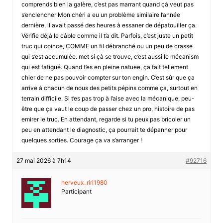
comprends bien la galère, c’est pas marrant quand çà veut pas
s’enclencher Mon chéri a eu un problème similaire l’année
dernière, il avait passé des heures à essaner de dépatouiller ça.
Vérifie déjà le câble comme il t’a dit. Parfois, c’est juste un petit
truc qui coince, COMME un fil débranché ou un peu de crasse
qui s’est accumulée. met si çà se trouve, c’est aussi le mécanism
qui est fatigué. Quand t’es en pleine natuee, ça fait tellement
chier de ne pas pouvoir compter sur ton engin. C’est sûr que ça
arrive à chacun de nous des petits pépins comme ça, surtout en
terrain difficile. Si t’es pas trop à l’aise avec la mécanique, peu-
être que ça vaut le coup de passer chez un pro, histoire de pas
emirer le truc. En attendant, regarde si tu peux pas bricoler un
peu en attendant le diagnostic, ça pourrait te dépanner pour
quelques sorties. Courage ça va s’arranger !
27 mai 2026 à 7h14
#92716
nerveux_riri1980
Participant