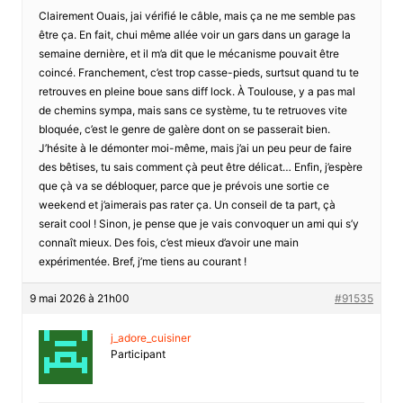
Clairement Ouais, jai vérifié le câble, mais ça ne me semble pas
être ça. En fait, chui même allée voir un gars dans un garage la
semaine dernière, et il m’a dit que le mécanisme pouvait être
coincé. Franchement, c’est trop casse-pieds, surtsut quand tu te
retrouves en pleine boue sans diff lock. À Toulouse, y a pas mal
de chemins sympa, mais sans ce système, tu te retruoves vite
bloquée, c’est le genre de galère dont on se passerait bien.
J’hésite à le démonter moi-même, mais j’ai un peu peur de faire
des bêtises, tu sais comment çà peut être délicat… Enfin, j’espère
que çà va se débloquer, parce que je prévois une sortie ce
weekend et j’aimerais pas rater ça. Un conseil de ta part, çà
serait cool ! Sinon, je pense que je vais convoquer un ami qui s’y
connaît mieux. Des fois, c’est mieux d’avoir une main
expérimentée. Bref, j’me tiens au courant !
9 mai 2026 à 21h00
#91535
j_adore_cuisiner
Participant