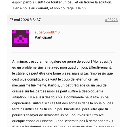
espoir, parfois il suffit de fouiller un peu, et on trouve la solution.
Tiens-nous au courant, et bon courage ! Hein ?
27 mai 2026 à 8h37
#93226
super_cool8710
Participant
Ah mince, c’est vraiment galère ce genre de souci ! Moi aussi, j’ai
eu un problème similaire avec mon quad un jour. Effectivemant,
le câble, ça peut être une bone pisae, mais si t’as l’impressio que
cest plus compliqué, ça vaut le coup de jeter un œil au
mécanisme lui-même. Parfois, un petit réglage ou un peu de
graisse sur les parties mobiles peut suffire à déebloquer la
situation. Il y a aussi des fois où la commande peut être un peu
capricieuse, surtout si tu as fait des sortiess dans la boue ou des
terrains difficiles. Si tu es un peu bricoleuse, peut-être que tu
pourrais essayer de démonter un peu pour voir si tu trouve
quelque chose qui cloche. Sinon, n’hersite pas à demander l’avis
d’un professionnel, ça peu t’éviter une prise de tête. En attendant,