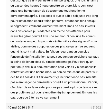
c’est sûr que ça finit par devenir n’importe quoi. Une fois, un ami a
dû passer des heures à tout remettre en ordre. Mais bon, c’est
aussi une bonne façon de s’assurer que tout fonctionne
correctement après. Il est possibl que le câble soit juste trop long
pour l’installation et qu’il traîne par terre, créant des tensions qui
le dégradent. vraiment vraiment vraiment Dans ce cas, investir
dans des câbles plus adaptéss ou même des attaches pour
mieux les gérer pourrait être une solution. Sinon, une fois que tu
démonteras un peu, tu pourrais vérifier s’il y a des signes d’usure
visible, comme des coupures ou des plis, ce qui arrive souvent
quand ils sont mal traités. En fait, en regardant un peu plus
l’ensemble de l’installation, tu peux souvent en derduire si ça vaut
la peine d’aller au-delà du simple dépannage. Peut-être qu’un
petit coup d’œi à la documentation pour voir s’il y a des conseils
d’entretien est une bonne idée. Ya rien de mieux que de partir sur
des bases sollides ! Et si vraiment çà ne fonctionne pas, n’hésite
pas à envisager de demander conseil à un professionnel. Parfois,
c’est bien de se faire aider pour ne pas perdre plus de temps avec
des problèmes qui pourraient être réglés rapidement. En tous les
cas, courage à toi, ça va s’arranger !
10 mai 2026 à 5h41
#91602