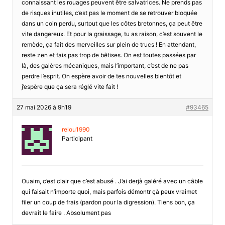
connaissant les rouages peuvent être salvatrices. Ne prends pas
de risques inutiles, c’est pas le moment de se retrouver bloquée
dans un coin perdu, surtout que les côtes bretonnes, ça peut être
vite dangereux. Et pour la graissage, tu as raison, c’est souvent le
remède, ça fait des merveilles sur plein de trucs ! En attendant,
reste zen et fais pas trop de bêtises. On est toutes passées par
là, des galères mécaniques, mais l’important, c’est de ne pas
perdre l’esprit. On espère avoir de tes nouvelles bientôt et
j’espère que ça sera réglé vite fait !
27 mai 2026 à 9h19
#93465
relou1990
Participant
Ouaim, c’est clair que c’est abusé . J’ai derjà galéré avec un câble
qui faisait n’importe quoi, mais parfois démontr çà peux vraimet
filer un coup de frais (pardon pour la digression). Tiens bon, ça
devrait le faire . Absolument pas