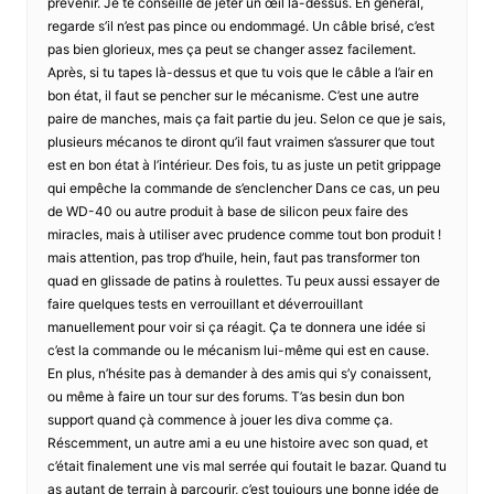
prévenir. Je te conseille de jeter un œil la-dessus. En général,
regarde s’il n’est pas pince ou endommagé. Un câble brisé, c’est
pas bien glorieux, mes ça peut se changer assez facilement.
Après, si tu tapes là-dessus et que tu vois que le câble a l’air en
bon état, il faut se pencher sur le mécanisme. C’est une autre
paire de manches, mais ça fait partie du jeu. Selon ce que je sais,
plusieurs mécanos te diront qu’il faut vraimen s’assurer que tout
est en bon état à l’intérieur. Des fois, tu as juste un petit grippage
qui empêche la commande de s’enclencher Dans ce cas, un peu
de WD-40 ou autre produit à base de silicon peux faire des
miracles, mais à utiliser avec prudence comme tout bon produit !
mais attention, pas trop d’huile, hein, faut pas transformer ton
quad en glissade de patins à roulettes. Tu peux aussi essayer de
faire quelques tests en verrouillant et déverrouillant
manuellement pour voir si ça réagit. Ça te donnera une idée si
c’est la commande ou le mécanism lui-même qui est en cause.
En plus, n’hésite pas à demander à des amis qui s’y conaissent,
ou même à faire un tour sur des forums. T’as besin dun bon
support quand çà commence à jouer les diva comme ça.
Réscemment, un autre ami a eu une histoire avec son quad, et
c’était finalement une vis mal serrée qui foutait le bazar. Quand tu
as autant de terrain à parcourir, c’est toujours une bonne idée de