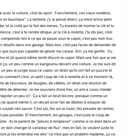
e avec la voiture, c’est du sport . Franchement, ces vieux modèles,
er en bourrique”. La batterie, j’y ai pensé direct, ça m’est arrive plein
ée, et la voilà qui te fait des sienes. Tu essaies de tourner la clé et tu
ilence, c’est à te rendre dingue. pr la clé à molette, j’te dis pas, c’est
comprends rien à ce qui se passe sous le capot, c’est pas mon truc .
 plein d’outils dans son garage. Mais bon, c’est pas facile de demander de
ion que jsuis pas capable de gésrer ma caisse. Grrr, ça me gonfle . Du
ins et j’ai quand même tenté d’ouvrir le capot. Mais une fois que je me
 tout ça, un peu comme un kangourou devant une voiture. Je me suis dit
st un peu la jungle sous ce capot, on dirait qu’ils ont fait un puzzle et
sais comment c’est, un petit coup de clé à molette et à ce moment-là,
le de faisceaux, de bougies, de câbles, on dirait une réunion de
ta tête de déterrée. Je me souviens d’une fois, un ami a voulu m’aider
tapoter un peu ici”. Ça a fait un bruit bizorre, presque comme un
 j’ai quand même ri, on devait avoir l’air de débiles à essayer de
ulait rien savoir. C’est sûr, t’es sur la route, t’es pressée de rentrer,
st pas possible. Et franchement, les garages, c’est juste le coup de
ûter . Ils te parlent de “pièces à remplacer” comme si on était dans un
n doit changer le variateur de flux”. mes en fait, ils veulent juste te
, alors je les entendrai me dire “ce n’est pas un problèm madame, ça va