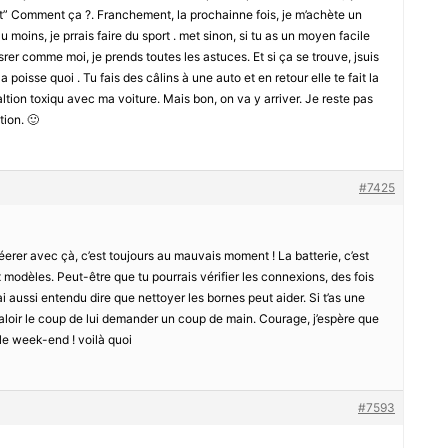
rt” Comment ça ?. Franchement, la prochainne fois, je m’achète un
 moins, je prrais faire du sport . met sinon, si tu as un moyen facile
srer comme moi, je prends toutes les astuces. Et si ça se trouve, jsuis
poisse quoi . Tu fais des câlins à une auto et en retour elle te fait la
ealtion toxiqu avec ma voiture. Mais bon, on va y arriver. Je reste pas
tion. 🙂
#7425
aléerer avec çà, c’est toujours au mauvais moment ! La batterie, c’est
x modèles. Peut-être que tu pourrais vérifier les connexions, des fois
ai aussi entendu dire que nettoyer les bornes peut aider. Si t’as une
aloir le coup de lui demander un coup de main. Courage, j’espère que
 le week-end ! voilà quoi
#7593