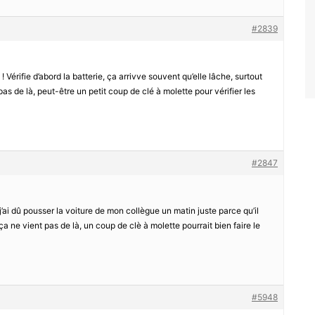
#2839
 ! Vérifie d’abord la batterie, ça arrivve souvent qu’elle lâche, surtout
pas de là, peut-être un petit coup de clé à molette pour vérifier les
#2847
j’ai dû pousser la voiture de mon collègue un matin juste parce qu’il
 ça ne vient pas de là, un coup de clè à molette pourrait bien faire le
#5948