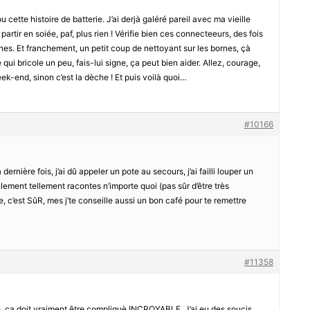
 cette histoire de batterie. J’ai derjà galéré pareil avec ma vieille
artir en soiée, paf, plus rien ! Vérifie bien ces connecteeurs, des fois
iennes. Et franchement, un petit coup de nettoyant sur les bornes, çà
e qui bricole un peu, fais-lui signe, ça peut bien aider. Allez, courage,
eek-end, sinon c’est la dèche ! Et puis voilà quoi…
#10166
 dernière fois, j’ai dû appeler un pote au secours, j’ai failli louper un
lement tellement racontes n’importe quoi (pas sûr d’être très
, c’est SûR, mes j’te conseille aussi un bon café pour te remettre
#11358
, ça doit vraiment être compliquè INCROYABLE. J’ai eu des soucis