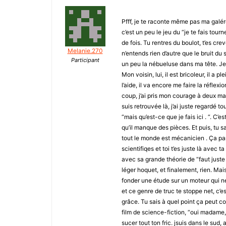
Pfff, je te raconte même pas ma galér
c’est un peu le jeu du “je te fais tourn
de fois. Tu rentres du boulot, t’es crev
Melanie.270
n’entends rien d’autre que le bruit du s
Participant
un peu la nébueluse dans ma tête. Je 
Mon voisin, lui, il est bricoleur, il a
l’aide, il va encore me faire la réflex
coup, j’ai pris mon courage à deux ma
suis retrouvée là, j’ai juste regardé
“mais qu’est-ce que je fais ici . “. C’e
qu’il manque des pièces. Et puis, tu 
tout le monde est mécanicien . Ça par
scientifiqes et toi t’es juste là avec 
avec sa grande théorie de “faut juste 
léger hoquet, et finalement, rien. Mais
fonder une étude sur un moteur qui ne vo
et ce genre de truc te stoppe net, c’e
grâce. Tu sais à quel point ça peut co
film de science-fiction, “oui madame, o
sucer tout ton fric. jsuis dans le sud