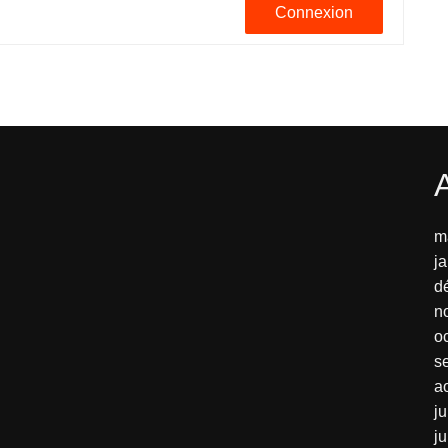
Connexion
m
j
d
n
o
s
a
ju
j