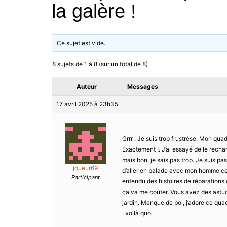
la galère !
Ce sujet est vide.
8 sujets de 1 à 8 (sur un total de 8)
Auteur
Messages
17 avril 2025 à 23h35
Grrr . Je suis trop frustrése. Mon qu
Exactement !. J’ai essayé de le recharge
mais bon, je sais pas trop. Je suis p
joueur69
d’aller en balade avec mon homme ce w
Participant
entendu des histoires de réparations c
ça va me coûter. Vous avez des astuce
jardin. Manque de bol, j’adore ce qu
. voilà quoi