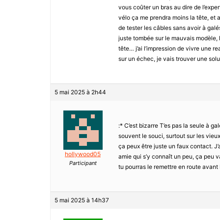
vous coûter un bras au dire de l’expe
vélo ça me prendra moins la tête, et au
de tester les câbles sans avoir à galé
juste tombée sur le mauvais modèle, la 
tête… j’ai l’impression de vivre une r
sur un échec, je vais trouver une solu
5 mai 2025 à 2h44
:* C’est bizarre T’es pas la seule à g
souvent le souci, surtout sur les vieu
ça peux être juste un faux contact. J’
hollywood05
amie qui s’y connaît un peu, ça peu v
Participant
tu pourras le remettre en route avant
5 mai 2025 à 14h37