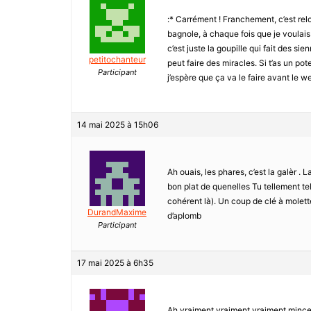
:* Carrément ! Franchement, c’est relou
bagnole, à chaque fois que je voulais p
c’est juste la goupille qui fait des s
petitochanteur
peut faire des miracles. Si t’as un pot
Participant
j’espère que ça va le faire avant le w
14 mai 2025 à 15h06
Ah ouais, les phares, c’est la galèr . La
bon plat de quenelles Tu tellement tel
cohérent là). Un coup de clé à molette
DurandMaxime
d’aplomb
Participant
17 mai 2025 à 6h35
Ah vraiment vraiment vraiment mince