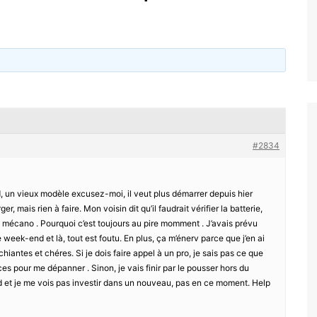
#2834
ad, un vieux modèle excusez-moi, il veut plus démarrer depuis hier
r, mais rien à faire. Mon voisin dit qu’il faudrait vérifier la batterie,
as mécano . Pourquoi c’est toujours au pire momment . J’avais prévu
eek-end et là, tout est foutu. En plus, ça m’énerv parce que j’en ai
hiantes et chéres. Si je dois faire appel à un pro, je sais pas ce que
s pour me dépanner . Sinon, je vais finir par le pousser hors du
ad et je me vois pas investir dans un nouveau, pas en ce moment. Help