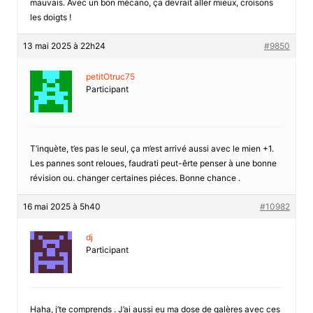
mauvais. Avec un bon mécano, ça devrait aller mieux, croisons
les doigts !
13 mai 2025 à 22h24
#9850
petitOtruc75
Participant
T’inquète, t’es pas le seul, ça m’est arrivé aussi avec le mien +1.
Les pannes sont reloues, faudrati peut-êrte penser à une bonne
révision ou. changer certaines piéces. Bonne chance .
16 mai 2025 à 5h40
#10982
dj
Participant
Haha, j’te comprends . J’ai aussi eu ma dose de galères avec ces