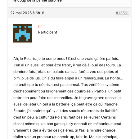
le coup de la panne surprise
22 mai 2025 à 6h16
#13561
fifi
Participant
Ah, le Polaris, je te comprends ! C’est une vraie galère parfois.
J’en ai un aussi, et pour être franc, il m’a déjà joué des tours. La
derniere fois, j’étais en balade dans la forêt avec des potes et
bim, plus de jus. On a dû faire appel à un remorqueur. La honte…
Le bruit que tu décris, c’est pas normal. T’as vérifié le système
d’échappement ou l’alignement des courroies ? Parfois, un petit
entretien peut faire des merveilles. Je te grave grave conseille
aussi de jeter un œil à la batterie, ça peut être ça qui flanche.
Écoute, j’ai crainte qu’il y ait des soucis récurrents de fiabilité,
c’est un peu la cultur du Polaris, faut pas se leurrer. Certains
disent même qu’un bon gars qui s’y connaît en mécanique peut
vraiment aider à éviter ces galères. Si t’as la mindre chance
d’aller voir un pro pour un check-up, fais-le. Mais le principal,