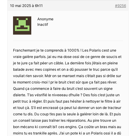
10 mai 2025 à 6h11
#9256
Anonyme
Inactif
Franchemant je te comprends à 1000% ! Les Polaris cest une
vraie galère parfois. jai eu ma dose ossi de ce genre de soucis et
je te jure ça fait péer un câble. La dernière fois j’étais en pleine
balade avec mes copines et on a dû pousser le truc parce qu’il
vouliat rien savoir. Mdr on se marraet mais c’était pas si drôle sur
le moment crois-moi ! pr le bruit c’est sûr que ça fait pas rêver.
Quand ça commence à faire du bruit c’est souvent un signe
d’alerte. T’as vésrifié le niveeeau d’huile ? Des fois c’est juste un
petit truc à régler. Et puis faut pas hésiter à nettoyer le filtre à air
et tout çà. S’il est encrassé ça peut lui donner un son de tracteur
come tu dis. Du coup t’es pas la seule à galérer loin de là. Et puis
un conseil laisse pas traîner les réparations. Au pire trouve un
bon mécano ki connaît bi1 ces engins. Ça coûte un bras mais au
moins tu es trankille après. J’ai un pote ki a un Polaris ossi il a dû