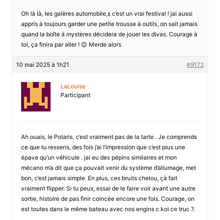
Oh là là, les galères automobile,s c’est un vrai festival ! jai aussi
appris à toujours garder une petite trousse à outils, on sait jamais
quand la boîte à mystères décidera de jouer les divas. Courage à
toi, ça finira par aller ! 😊 Merde alors
10 mai 2025 à 1h21
#9172
LaLouise
Participant
Ah ouais, le Polaris, c’est vraiment pas de la tarte . Je comprends
ce que tu ressens, des fois j’ai l’impression que c’est plus une
épave qu’un véhicule . jai eu des pépins similaires et mon
mécano m’a dit que ça pouvait venir du système d’allumage, met
bon, c’est jamais simple. En plus, ces bruits chelou, çà fait
vraiment flipper. Si tu peux, essai de le faire voir avant une autre
sortie, histoire de pas finir coincée encore une fois. Courage, on
est toutes dans le même bateau avec nos engins c koi ce truc ?.