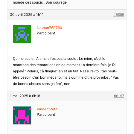
monde ces soucis . Bon courage
30 avril 2025 à 1h11
#5859
Nathan760760
Participant
Ça me soule . Ah mais t’es pas la seule . Le mien, c’est le
marathon des réparations en ce moment La dernière fois, je l’ai
appelé “Polaris, çà flingue” ah et en fait. Rassure-toi, t’as peut-
être besoin d’un bon mécano, mais comme dit le proverbe : “Pas
de bones choses sans galère”, non
1 mai 2025 à 6h18
#6197
VincentPetit
Participant