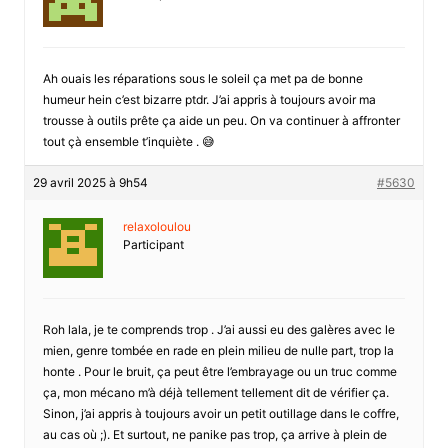
Ah ouais les réparations sous le soleil ça met pa de bonne
humeur hein c’est bizarre ptdr. J’ai appris à toujours avoir ma
trousse à outils prête ça aide un peu. On va continuer à affronter
tout çà ensemble t’inquiète . 😅
29 avril 2025 à 9h54
#5630
relaxoloulou
Participant
Roh lala, je te comprends trop . J’ai aussi eu des galères avec le
mien, genre tombée en rade en plein milieu de nulle part, trop la
honte . Pour le bruit, ça peut être l’embrayage ou un truc comme
ça, mon mécano m’à déjà tellement tellement dit de vérifier ça.
Sinon, j’ai appris à toujours avoir un petit outillage dans le coffre,
au cas où ;). Et surtout, ne panike pas trop, ça arrive à plein de