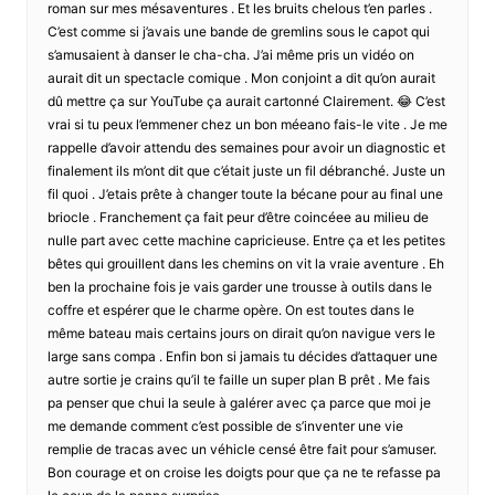
roman sur mes mésaventures . Et les bruits chelous t’en parles .
C’est comme si j’avais une bande de gremlins sous le capot qui
s’amusaient à danser le cha-cha. J’ai même pris un vidéo on
aurait dit un spectacle comique . Mon conjoint a dit qu’on aurait
dû mettre ça sur YouTube ça aurait cartonné Clairement. 😂 C’est
vrai si tu peux l’emmener chez un bon méeano fais-le vite . Je me
rappelle d’avoir attendu des semaines pour avoir un diagnostic et
finalement ils m’ont dit que c’était juste un fil débranché. Juste un
fil quoi . J’etais prête à changer toute la bécane pour au final une
briocle . Franchement ça fait peur d’être coincéee au milieu de
nulle part avec cette machine capricieuse. Entre ça et les petites
bêtes qui grouillent dans les chemins on vit la vraie aventure . Eh
ben la prochaine fois je vais garder une trousse à outils dans le
coffre et espérer que le charme opère. On est toutes dans le
même bateau mais certains jours on dirait qu’on navigue vers le
large sans compa . Enfin bon si jamais tu décides d’attaquer une
autre sortie je crains qu’il te faille un super plan B prêt . Me fais
pa penser que chui la seule à galérer avec ça parce que moi je
me demande comment c’est possible de s’inventer une vie
remplie de tracas avec un véhicle censé être fait pour s’amuser.
Bon courage et on croise les doigts pour que ça ne te refasse pa