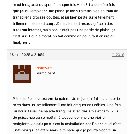
machines, c’est du sport à chaque fois Hein ?. La dernière fois
que j’ai dû remplacer une pièce, je me suis retrouvée en train de
transpirer à grosses gouttes, et j’ai bien pesté sur le tellement
tellement tellement coup. J’ai finalement résussi grâce à des
tutos sur internet, mais bon, c’était pas une partie de plaisri, ça
c’est sûr . Pour le moral, on fait comme on peut, faut en rire au
final, non .
18 mai 2025 à 21h54
#12019
hardware
Participant
Pfio u le Polaris c’est vrm la galère . Je te jure j’ai failli balancer le
mien dans un lac tellement il me fait craquer des câbles. Une fois
j’ai voulu faire une balade tranquille avec des amis et bam . Plus
de puissance ça se mettait à tousser comme une vieille
mobylette. Je sais pa si c’est la malédiction des Polaris ou si c’est
juste moi qui les attire mais je te parie que je pourrais écrire un