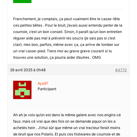
Franchement, je comptais, ça peut vuaiment être le casse-tête
ces petites bêtes . Pour le bruit, j’avais aussi entendu perler de la
courroie, c’est un bon conseil. Sinon, il paraît qu’un bon entretien
réguier aide pas mal à prévenir les soucis (je sais pas si c’est
clair). mes bon, parfois, même avec ça, ça arrive de tomber sur
un vrai casse-pied. Tiens moi au grave grave courant si tu
trouves une solution, ça pourra aider d’autres . OMG
26 avril 2025 à 0h48
#4770
Aya97
Participant
Ah ah je vois qu’on est dans la même galere avec nos engins cé
faux. mais cé vrai que des fois on se demande pquoi on les a
achetés hein . J’chui sûr que même un vrai tracteur ferait moins
de bruit que nos Polaris. Et puis ces histwares de courroie et de