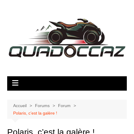
Aller
au
contenu
Accueil
Forums
Forum
Polaris, c’est la galère !
Polaris, c’est la galère !