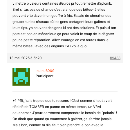
y mettre plusieurs centaines d’euros pr tout remettre d’aplomb.
Bref si t’as pas de chance c’est vrai que ces bêtes-là elles
peuvent vite dsvenir un gouffre à fric. Essaie de checrher des
groupe sur les réseaux où les gens partagent leurs galères et
leurs tips. ya souvent des gens ki ont des solutions. Et puis si ton
pote est bon en mécanique ça peut valoir le coup de le dégoter
pr une petite réparation. Allez courage on est toutes dans le
même bateau avec ces enginns ! xD voilà quoi
13 mai 2025 à 5h20
#9488
loulou6009
Participant
+1 Pfff, j’sais trop ce que tu ressens ! C’est comme si tout avait
décidé de TOMBER en panne en même temps, un VRAI
cauchemar. J’peux carrément comprendre le besoin de “polaris” !
On diroit que quand ça coumence à galérer, ça s’arrête jamais.
Mais bon, comme tu dis, faut bien prendre le bon avec le