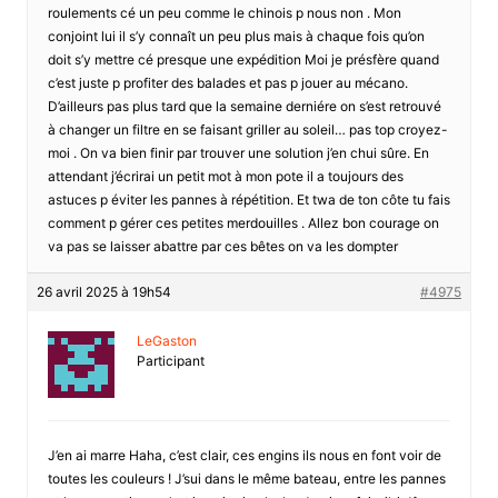
roulements cé un peu comme le chinois p nous non . Mon
conjoint lui il s’y connaît un peu plus mais à chaque fois qu’on
doit s’y mettre cé presque une expédition Moi je présfère quand
c’est juste p profiter des balades et pas p jouer au mécano.
D’ailleurs pas plus tard que la semaine derniére on s’est retrouvé
à changer un filtre en se faisant griller au soleil… pas top croyez-
moi . On va bien finir par trouver une solution j’en chui sûre. En
attendant j’écrirai un petit mot à mon pote il a toujours des
astuces p éviter les pannes à répétition. Et twa de ton côte tu fais
comment p gérer ces petites merdouilles . Allez bon courage on
va pas se laisser abattre par ces bêtes on va les dompter
26 avril 2025 à 19h54
#4975
LeGaston
Participant
J’en ai marre Haha, c’est clair, ces engins ils nous en font voir de
toutes les couleurs ! J’sui dans le même bateau, entre les pannes