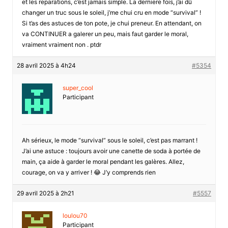
et les reparations, c’est jamais simple. La derniere fois, j’ai dû
changer un truc sous le soleil, j’me chui cru en mode “survival” !
Si t’as des astuces de ton pote, je chui preneur. En attendant, on
va CONTINUER a galerer un peu, mais faut garder le moral,
vraiment vraiment non . ptdr
28 avril 2025 à 4h24
#5354
super_cool
Participant
Ah sérieux, le mode “survival” sous le soleil, c’est pas marrant !
J’ai une astuce : toujours avoir une canette de soda à portée de
main, ça aide à garder le moral pendant les galères. Allez,
courage, on va y arriver ! 😂 J’y comprends rien
29 avril 2025 à 2h21
#5557
loulou70
Participant