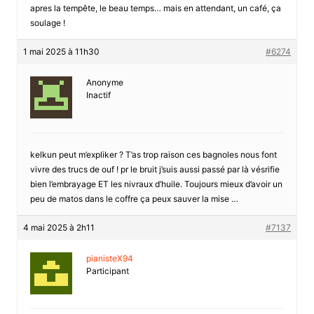
apres la tempête, le beau temps… mais en attendant, un café, ça
soulage !
1 mai 2025 à 11h30
#6274
Anonyme
Inactif
kelkun peut m’expliker ? T’as trop raison ces bagnoles nous font
vivre des trucs de ouf ! pr le bruit j’suis aussi passé par là vésrifie
bien l’embrayage ET les nivraux d’huile. Toujours mieux d’avoir un
peu de matos dans le coffre ça peux sauver la mise …
4 mai 2025 à 2h11
#7137
pianisteX94
Participant