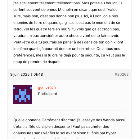
j’sais tellement tellement tellement pas. Mes potes au boulot, ils
parlent souvent de pneus Michelin en disant que cest l’valeur
sûre, mais bon, c’est pas donné non plus. Ici, à Lyon, on a nos
chemins de terre et quand ça glisse, cest pas le moment de se
retrouver les quatre fers en l’air. Si tu vois que ça accroch pas,
vaudrait mieux considérer autre chose avant de te faire avoir.
Peut-être que tu pourrais en parler à des gens de ton coin ki ont
le même quad, çà pourrait donner un bon retour. On a tous nos
préférences, mes si tu crains déjà pour ta sécurité, ça vaut pas le
coup de prendre de risquee
9 juin 2025 à 0h48
#20263
jpeux1970
Participant
Quelle connerie Carrément d’accord, j’ai essayé des Wanda aussi,
c’était la fête du slip en descente ! Faut pas acheter des
chaussures sans vérifier le sol avant sinon tu finis par hyper