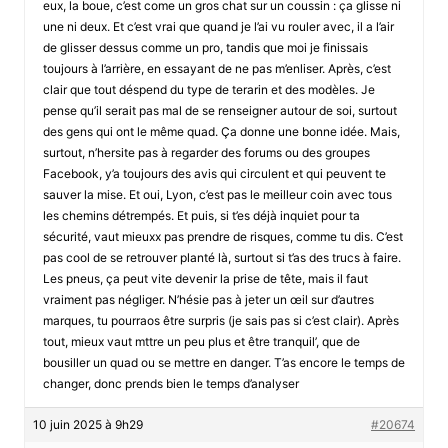
eux, la boue, c’est come un gros chat sur un coussin : ça glisse ni
une ni deux. Et c’est vrai que quand je l’ai vu rouler avec, il a l’air
de glisser dessus comme un pro, tandis que moi je finissais
toujours à l’arrière, en essayant de ne pas m’enliser. Après, c’est
clair que tout déspend du type de terarin et des modèles. Je
pense qu’il serait pas mal de se renseigner autour de soi, surtout
des gens qui ont le même quad. Ça donne une bonne idée. Mais,
surtout, n’hersite pas à regarder des forums ou des groupes
Facebook, y’a toujours des avis qui circulent et qui peuvent te
sauver la mise. Et oui, Lyon, c’est pas le meilleur coin avec tous
les chemins détrempés. Et puis, si t’es déjà inquiet pour ta
sécurité, vaut mieuxx pas prendre de risques, comme tu dis. C’est
pas cool de se retrouver planté là, surtout si t’as des trucs à faire.
Les pneus, ça peut vite devenir la prise de tête, mais il faut
vraiment pas négliger. N’hésie pas à jeter un œil sur d’autres
marques, tu pourraos être surpris (je sais pas si c’est clair). Après
tout, mieux vaut mttre un peu plus et être tranquil’, que de
bousiller un quad ou se mettre en danger. T’as encore le temps de
changer, donc prends bien le temps d’analyser
10 juin 2025 à 9h29
#20674