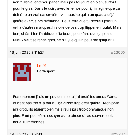
non ? J’en ai entendu parler, mais pas toujours en bien, surtout
pour le gras. Dans le coin, avec le temps pourri, j’imagine que ça
doit être un vrai casse-tête. Ma cousine qui a un quad a déjà
galéré avec, alors méfiance ! Peut-être que tu devrais jeter un
œil à d’autres marques, histoiie de pas trop flipper en roulat. Mais
bon, si t’as bien l’habitude d’la boue, peut-être que ça passe…
Mieux vaut se renseigner, hein ! Quelqu’un peut m’expliquer ?
18 juin 2025 à 11h27
#23060
bro91
Participant
Franchement j’suis un peu comme toi j’ai testé les pneus Wanda
et c’est pas top p la boue… ça glisse trop c’est galère . Mon pote
m’a dit qu’ils étaient bien mais j’suis pas trop convaincue non
plus. Faut peut-être essayer autre chose si t’as souvent de la
boue Tu m’étonnes
19 juin 2025 à 2h11
#23237