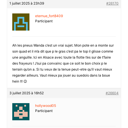
1 juillet 2025 à 23h39
#26170
eternue_fort8409
Participant
Ah les pneus Wanda c’est un vrai sujet. Mon pote en a monte sur
son quad et il m’a dit que p le gras c’est pa le top il glisse comme
une anguille. Ici en Alsace avec toute la flotte t’es sur de t’faire
des frayeurs ! J’sui pa convainc que ce soit le bon choix p le
terrain qu’on a. Si tu veux de la tenue peut-etre qu’il vaut mieux
regarder ailleurs. Vaut mieux pa jouer au suedois dans la boue
hein !!! 😉
3 juillet 2025 à 16h52
#26604
hollywood05
Participant