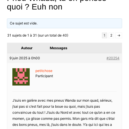
quoi ? Euh non
Ce sujet est vide.
31 sujets de 1 à 31 (sur un total de 40)
1
2
→
Auteur
Messages
9 juin 2025 à 0h00
#20254
petitchose
Participant
J’suis en galère avec mes pneus Wanda sur mon quad, sérieux,
j’sai pas si c’est fait pour la boue ou quoi, mais j’suis pas
convaincue du tout ! J’suis du Nord et avec tout ce qu’on a en ce
momen, ça glisse comme pas permis. Mon gars m’a dit que c’étai
des bons pneus, mes là, j’suis dans le doute. Y’a qui ici qui les a