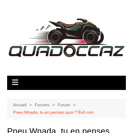
Aller
au
contenu
Accueil
Forums
Forum
Pneu Wnada, tu en penses quoi ? Euh non
Pneu Wnada, tu en penses