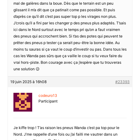
mal de galères dans la boue. Dès que le terrain est un peu
glissant il m’a dit que ça patinait come pas possible. Et puis
d’après ce qu’il dit c’est pas super top p les virages non plus.
J’crois qu’il a fini par les changer p des pneus plus adaptés. T’sais
ici dans le Nord surtout avec le temps pri qu’on a faut vraimen
des pneus qui accrochent bien. Si t’as des potes qui peuvent te
prêter des pneus p tester ça serait peu-être la bonne idée. Au
moins tu sauras si ça vaut le coup d’investir ou pas. Dans tous les
cas les Wanda pas sûrs que ça vaille le coup si tu veux faire du
vrai hors-piste. Bon courage avec ça j’espère que tu trouveras
une solution 😉
19 juin 2025 à 16h08
#23393
codeuro13
Participant
Je kiffe trop ! T’as raison les pneus Wanda c’est pa top pour le
Nord. J’me rappelle d’une fois ou j’ai failli me vautrer dans un