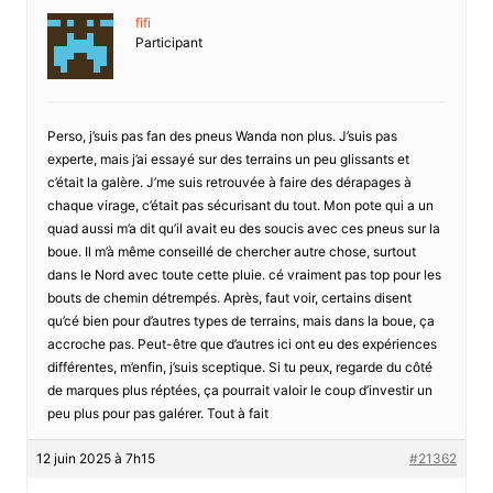
fifi
Participant
Perso, j’suis pas fan des pneus Wanda non plus. J’suis pas
experte, mais j’ai essayé sur des terrains un peu glissants et
c’était la galère. J’me suis retrouvée à faire des dérapages à
chaque virage, c’était pas sécurisant du tout. Mon pote qui a un
quad aussi m’a dit qu’il avait eu des soucis avec ces pneus sur la
boue. Il m’à même conseillé de chercher autre chose, surtout
dans le Nord avec toute cette pluie. cé vraiment pas top pour les
bouts de chemin détrempés. Après, faut voir, certains disent
qu’cé bien pour d’autres types de terrains, mais dans la boue, ça
accroche pas. Peut-être que d’autres ici ont eu des expériences
différentes, m’enfin, j’suis sceptique. Si tu peux, regarde du côté
de marques plus réptées, ça pourrait valoir le coup d’investir un
peu plus pour pas galérer. Tout à fait
12 juin 2025 à 7h15
#21362