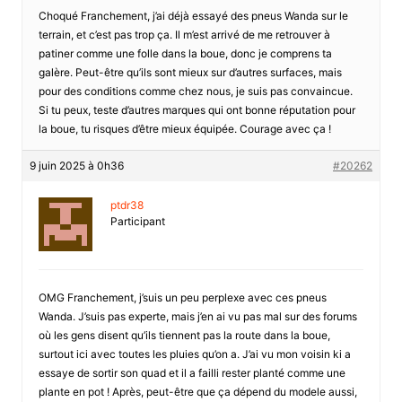
Choqué Franchement, j’ai déjà essayé des pneus Wanda sur le
terrain, et c’est pas trop ça. Il m’est arrivé de me retrouver à
patiner comme une folle dans la boue, donc je comprens ta
galère. Peut-être qu’ils sont mieux sur d’autres surfaces, mais
pour des conditions comme chez nous, je suis pas convaincue.
Si tu peux, teste d’autres marques qui ont bonne réputation pour
la boue, tu risques d’être mieux équipée. Courage avec ça !
9 juin 2025 à 0h36
#20262
ptdr38
Participant
OMG Franchement, j’suis un peu perplexe avec ces pneus
Wanda. J’suis pas experte, mais j’en ai vu pas mal sur des forums
où les gens disent qu’ils tiennent pas la route dans la boue,
surtout ici avec toutes les pluies qu’on a. J’ai vu mon voisin ki a
essaye de sortir son quad et il a failli rester planté comme une
plante en pot ! Après, peut-être que ça dépend du modele aussi,