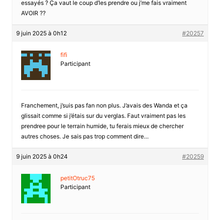
essayés ? Ça vaut le coup d’les prendre ou j’me fais vraiment
AVOIR ??
9 juin 2025 à 0h12
#20257
fifi
Participant
Franchement, j’suis pas fan non plus. J’avais des Wanda et ça
glissait comme si j’étais sur du verglas. Faut vraiment pas les
prendree pour le terrain humide, tu ferais mieux de chercher
autres choses. Je sais pas trop comment dire…
9 juin 2025 à 0h24
#20259
petitOtruc75
Participant