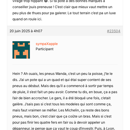
virage trop flippant 😂. Si ta pote a des bonnes marques a
conseiller jsuis preneuse ! C’est clair que mieux vaut mettre un
peu plus de thues pour pa galerer. Le tout terrain c’est pa un luxe
quand on roule ici.
20 juin 2025 à 4h07
#23504
sympaXapple
Participant
Hein ? Ah ouais, les pneus Wanda, c’est un peu la poisse, j’te le
dis. J’ai un pote qui a un quad et qui étai super content de ses
pneus au désbut. Mais des qu’il a commencé à sortir par temps
de pluie, il s’est fait un peu avoir. Comme tu dis, en boue, ça a pas
l’air de bien accrocher. Le gars, il a été bloqué une fois, c’etait
galère. J’sais pas si c’est tous les modeles qui sont comme ça,
mais faut vraimen se méfier. Les Michelin, ça reste des bons
pneus, mais bon, c’est clair que ça coûte un bras. Mais si c’est
pour pas finir les quatre fers en l’air ou à devoir appeler un
dépanneur, je pense que ça vaut le coup d’invesitr. Puis, à Lyon,