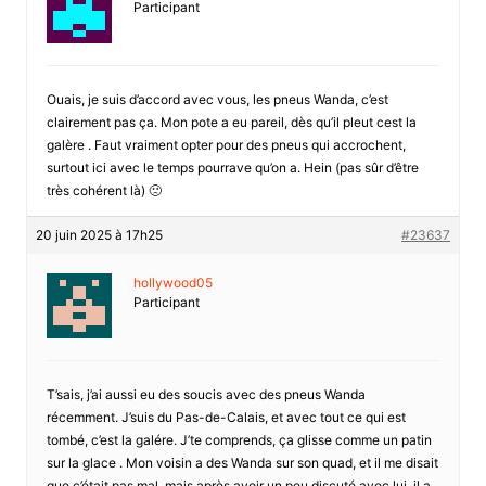
Participant
Ouais, je suis d’accord avec vous, les pneus Wanda, c’est
clairement pas ça. Mon pote a eu pareil, dès qu’il pleut cest la
galère . Faut vraiment opter pour des pneus qui accrochent,
surtout ici avec le temps pourrave qu’on a. Hein (pas sûr d’être
très cohérent là) 🙁
20 juin 2025 à 17h25
#23637
hollywood05
Participant
T’sais, j’ai aussi eu des soucis avec des pneus Wanda
récemment. J’suis du Pas-de-Calais, et avec tout ce qui est
tombé, c’est la galére. J’te comprends, ça glisse comme un patin
sur la glace . Mon voisin a des Wanda sur son quad, et il me disait
que c’était pas mal, mais après avoir un peu discuté avec lui, il a