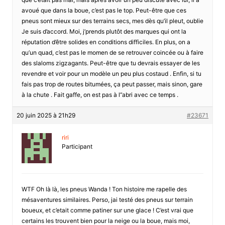
avoué que dans la boue, c’est pas le top. Peut-être que ces
pneus sont mieux sur des terrains secs, mes dès qu’il pleut, oublie
Je suis d’accord. Moi, j’prends plutôt des marques qui ont la
réputation d’être solides en conditions difficiles. En plus, on a
qu’un quad, c’est pas le momen de se retrouver coincée ou à faire
des slaloms zigzagants. Peut-être que tu devrais essayer de les
revendre et voir pour un modèle un peu plus costaud . Enfin, si tu
fais pas trop de routes bitumées, ça peut passer, mais sinon, gare
à la chute . Fait gaffe, on est pas à l”abri avec ce temps .
20 juin 2025 à 21h29
#23671
riri
Participant
WTF Oh là là, les pneus Wanda ! Ton histoire me rapelle des
mésaventures similaires. Perso, jai testé des pneus sur terrain
boueux, et c’etait comme patiner sur une glace ! C’est vrai que
certains les trouvent bien pour la neige ou la boue, mais moi,