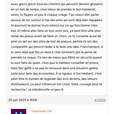
avec grave grave tous les chemins qui peuvent devenir glissants
en un rien de temps, c’est mieux de prendre le bon matéeriel,
sinon, tu flippes un peu à chaque virage. T’as raison d’en parler
auuour de toi, surtout si t’as des amis qui sont déjà bien équipées.
Ils pourront te donner leurs retours sur ce qui fonctionne chez
eux. Et même aller faire un tour avec eux, ça peut être utile pour
tester les pneus avant de faire un choix. Je te conseille aussi de
jeter un œil sur des sites de test de pneuus, parfois ils ont des
comparatifs qui peuvnt t’aider à te faire une idée. Franchement, si
tu sens déjà que t’as un dout,e c’est sûrement pas la peine de
prendre ce risque. Y’a rien de mieux que d’être en sécurité quand
tu sors faire du quad. J’suis pas le meilleur conseiller en pneus,
mais fais gaffe à ne pas te retrouver dans une situation galère
juste pour faire des économies. À la rigueur, si t’es hésitant, c’mst
peut-être le momen de regarder des avis récents, des retours
d’utilisateurs, ça peut influencer ton choix. Voilà, courage pour ta
recherche ! Je m’embrouille un peu là
20 juin 2025 à 5h59
#23529
Stephanie.136