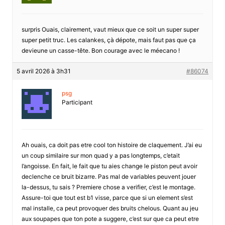
surpris Ouais, clairement, vaut mieux que ce soit un super super
super petit truc. Les calankes, çà dépote, mais faut pas que ça
devieune un casse-tête. Bon courage avec le méecano !
5 avril 2026 à 3h31
#86074
psg
Participant
Ah ouais, ca doit pas etre cool ton histoire de claquement. J’ai eu
un coup similaire sur mon quad y a pas longtemps, c’etait
l’angoisse. En fait, le fait que tu aies change le piston peut avoir
declenche ce bruit bizarre. Pas mal de variables peuvent jouer
la-dessus, tu sais ? Premiere chose a verifier, c’est le montage.
Assure-toi que tout est b1 visse, parce que si un element s’est
mal installe, ca peut provoquer des bruits chelous. Quant au jeu
aux soupapes que ton pote a suggere, c’est sur que ca peut etre