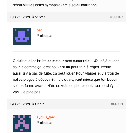
découvrir les coins sympas avec le soleil mdrrr non.
18 avril 2026 à 21h27
#88387
psg
Participant
C clair que les bruits de moteur c’est super relou ! J’ai déjà eu des
soucis comme ça, c’est souvent un petit truc à régler. Vérifie
aussi si y a pas de fuite, ça peut jouer. Pour Marseille, y a trop de
belles plages à découvrir, mais ouais, vaut mieux que ton boudin
soit en forme avant ! Hâte de voir tes photos de la sortie, si t’y
vas ! Je pige pas
19 avril 2026 à 0h42
#88411
a_plus_tard
Participant