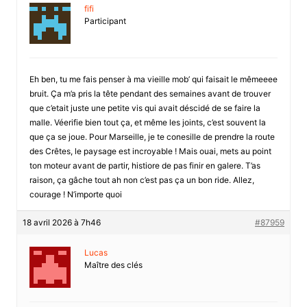
fifi
Participant
Eh ben, tu me fais penser à ma vieille mob’ qui faisait le mêmeeee
bruit. Ça m’a pris la tête pendant des semaines avant de trouver
que c’etait juste une petite vis qui avait déscidé de se faire la
malle. Véerifie bien tout ça, et même les joints, c’est souvent la
que ça se joue. Pour Marseille, je te conesille de prendre la route
des Crêtes, le paysage est incroyable ! Mais ouai, mets au point
ton moteur avant de partir, histiore de pas finir en galere. T’as
raison, ça gâche tout ah non c’est pas ça un bon ride. Allez,
courage ! N’importe quoi
18 avril 2026 à 7h46
#87959
Lucas
Maître des clés