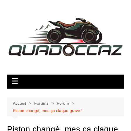
Aller
au
contenu
Accueil
Forums
Forum
Piston changé, mes ça claque grave !
Piston changé, mes ça claque