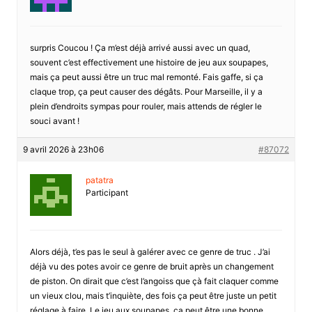
surpris Coucou ! Ça m’est déjà arrivé aussi avec un quad,
souvent c’est effectivement une histoire de jeu aux soupapes,
mais ça peut aussi être un truc mal remonté. Fais gaffe, si ça
claque trop, ça peut causer des dégâts. Pour Marseille, il y a
plein d’endroits sympas pour rouler, mais attends de régler le
souci avant !
9 avril 2026 à 23h06
#87072
patatra
Participant
Alors déjà, t’es pas le seul à galérer avec ce genre de truc . J’ai
déjà vu des potes avoir ce genre de bruit après un changement
de piston. On dirait que c’est l’angoiss que çà fait claquer comme
un vieux clou, mais t’inquiète, des fois ça peut être juste un petit
réglage à faire. Le jeu aux soupapes, ça peut être une bonne