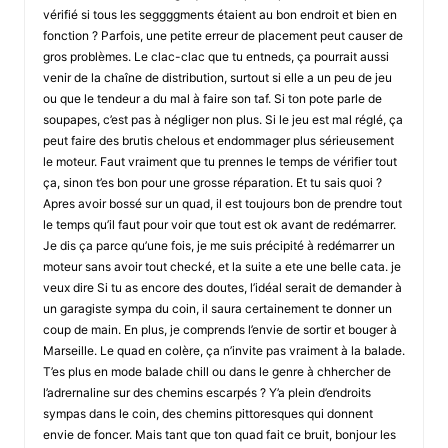
vérifié si tous les seggggments étaient au bon endroit et bien en
fonction ? Parfois, une petite erreur de placement peut causer de
gros problèmes. Le clac-clac que tu entneds, ça pourrait aussi
venir de la chaîne de distribution, surtout si elle a un peu de jeu
ou que le tendeur a du mal à faire son taf. Si ton pote parle de
soupapes, c’est pas à négliger non plus. Si le jeu est mal réglé, ça
peut faire des brutis chelous et endommager plus sérieusement
le moteur. Faut vraiment que tu prennes le temps de vérifier tout
ça, sinon t’es bon pour une grosse réparation. Et tu sais quoi ?
Apres avoir bossé sur un quad, il est toujours bon de prendre tout
le temps qu’il faut pour voir que tout est ok avant de redémarrer.
Je dis ça parce qu’une fois, je me suis précipité à redémarrer un
moteur sans avoir tout checké, et la suite a ete une belle cata. je
veux dire Si tu as encore des doutes, l’idéal serait de demander à
un garagiste sympa du coin, il saura certainement te donner un
coup de main. En plus, je comprends l’envie de sortir et bouger à
Marseille. Le quad en colère, ça n’invite pas vraiment à la balade.
T’es plus en mode balade chill ou dans le genre à chhercher de
l’adrernaline sur des chemins escarpés ? Y’a plein d’endroits
sympas dans le coin, des chemins pittoresques qui donnent
envie de foncer. Mais tant que ton quad fait ce bruit, bonjour les