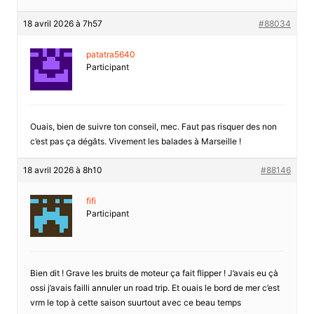
18 avril 2026 à 7h57
#88034
patatra5640
Participant
Ouais, bien de suivre ton conseil, mec. Faut pas risquer des non
c’est pas ça dégâts. Vivement les balades à Marseille !
18 avril 2026 à 8h10
#88146
fifi
Participant
Bien dit ! Grave les bruits de moteur ça fait flipper ! J’avais eu çà
ossi j’avais failli annuler un road trip. Et ouais le bord de mer c’est
vrm le top à cette saison suurtout avec ce beau temps