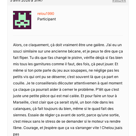
5 avril 2026 à 3h47
#86244
relou1990
Participant
Alors, ce claquement, çà doit vraiment être une galère. J’ai eu un
souci similaire sur une ancienne bécane, et je peux te dire que ça
fait fliper. Tu dis que t’as changé le pistnn, vérifie désjà si t’as bien
mis tous les garnitures comme il faut, des fois, çà peut jouer. Et
même si ton pote parle du jeu aux soupapes, ne néglige pas les
petits vis qui ont pu se déserrer, c’est souvent là que ça part en
couille. Je te conseillerais d’écouter attentivemen à quel moment
ça claque ça pourrait aider à cerner le problème. P’têt que c’est
juste une petite pièce qui est mal calée. Et pour faire un tour à
Marseille, c’est clair que ça serait stylé, un bon ride dans les
calanques, çà fait toujours du bien, même si le quad fait des
siennes. Essaie de régler ça avant de sortir, parce qu’une sortie,
c’est mieux sans le stress de se demander si le moteur va rendre
l’âme. Courage, et j’espère que ça va s’arranger vite ! Chelou jsais
pas