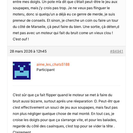
entre mes doigts. Un pote m’a dit que c’était peut-être le jeu aux
soupapes, mais j’y crois pas trop. Je ne veux pas flinguer le
moteru, donc si quelqu’un a déjà eu ce genre de merde, je suis
preneur de conseils. Et sinon, je cherche un coin ou faire un tour
du côté de Marseile, çà peut faire du bien. Une sortie, çà déten,d
met pas avec un moteur qui fait du bruit come un vieux clou !
C’est ouf !
28 mars 2026 à 12h45
#84941
aime_les_chats5188
Participant
C’est sûr que ça fait flipper quand le moteur se met à faire du
bruit aussi bizarre, surtout aprés une réeparation :D. Peut-êtr que
c’est effectivement un souci de jeu aux soupapes, mais faut pas
non plus négliger quelque chose de mal monté. En tout cas, je
croise les doigts pour que ça s’arrange vite, et pour les balades,
regarde du côté des caalnques, c’est top pour se vider la tête .
Clairement