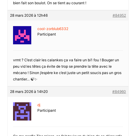
bien fait son boulot. On se tient au courant !
28 mars 2026 à 12h46
#84952
cool-zorblub6332
Participant
vrmt ? C’est clair les calankes ça va faire un bi1 fou ! Bouger un
peu vid les têtes ça évite de trop se prendre la tête avec le
mécano ! Sinon j’espère ke c’est juste un petit soucis pas un gros
chantier… 🍃✨
28 mars 2026 à 14h20
#84960
dj
Participant