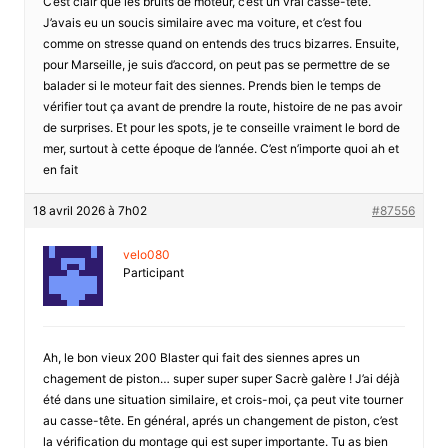
C’est clair que les bruits de moteur, c’est un vrai casse-tête.
J’avais eu un soucis similaire avec ma voiture, et c’est fou
comme on stresse quand on entends des trucs bizarres. Ensuite,
pour Marseille, je suis d’accord, on peut pas se permettre de se
balader si le moteur fait des siennes. Prends bien le temps de
vérifier tout ça avant de prendre la route, histoire de ne pas avoir
de surprises. Et pour les spots, je te conseille vraiment le bord de
mer, surtout à cette époque de l’année. C’est n’importe quoi ah et
en fait
18 avril 2026 à 7h02
#87556
velo080
Participant
Ah, le bon vieux 200 Blaster qui fait des siennes apres un
chagement de piston… super super super Sacrè galère ! J’ai déjà
été dans une situation similaire, et crois-moi, ça peut vite tourner
au casse-tête. En général, aprés un changement de piston, c’est
la vérification du montage qui est super importante. Tu as bien