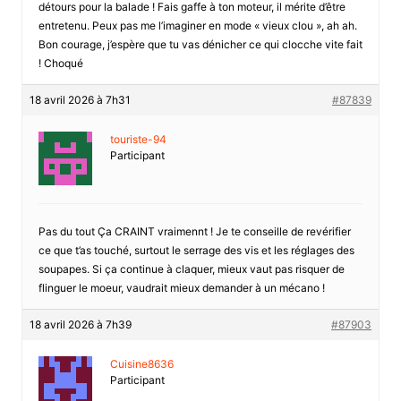
détours pour la balade ! Fais gaffe à ton moteur, il mérite d’être
entretenu. Peux pas me l’imaginer en mode « vieux clou », ah ah.
Bon courage, j’espère que tu vas dénicher ce qui clocche vite fait
! Choqué
18 avril 2026 à 7h31
#87839
touriste-94
Participant
Pas du tout Ça CRAINT vraimennt ! Je te conseille de revérifier
ce que t’as touché, surtout le serrage des vis et les réglages des
soupapes. Si ça continue à claquer, mieux vaut pas risquer de
flinguer le moeur, vaudrait mieux demander à un mécano !
18 avril 2026 à 7h39
#87903
Cuisine8636
Participant