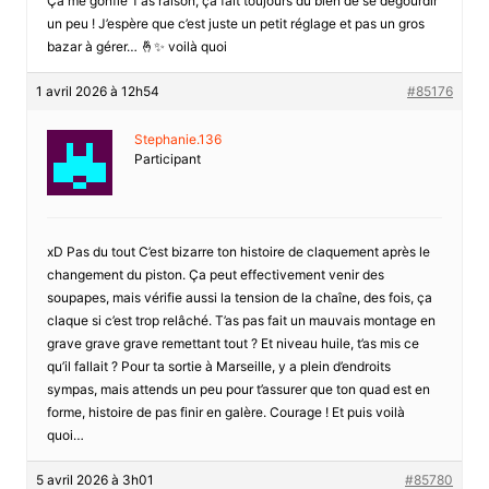
Ça me gonfle T’as raison, ça fait toujours du bien de se dégourdir
un peu ! J’espère que c’est juste un petit réglage et pas un gros
bazar à gérer… 🤞✨ voilà quoi
1 avril 2026 à 12h54
#85176
Stephanie.136
Participant
xD Pas du tout C’est bizarre ton histoire de claquement après le
changement du piston. Ça peut effectivement venir des
soupapes, mais vérifie aussi la tension de la chaîne, des fois, ça
claque si c’est trop relâché. T’as pas fait un mauvais montage en
grave grave grave remettant tout ? Et niveau huile, t’as mis ce
qu’il fallait ? Pour ta sortie à Marseille, y a plein d’endroits
sympas, mais attends un peu pour t’assurer que ton quad est en
forme, histoire de pas finir en galère. Courage ! Et puis voilà
quoi…
5 avril 2026 à 3h01
#85780