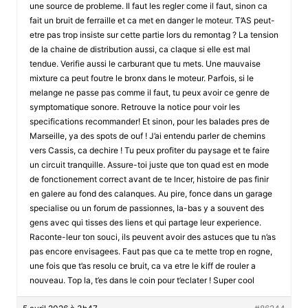
une source de probleme. Il faut les regler come il faut, sinon ca
fait un bruit de ferraille et ca met en danger le moteur. T’AS peut-
etre pas trop insiste sur cette partie lors du remontag ? La tension
de la chaine de distribution aussi, ca claque si elle est mal
tendue. Verifie aussi le carburant que tu mets. Une mauvaise
mixture ca peut foutre le bronx dans le moteur. Parfois, si le
melange ne passe pas comme il faut, tu peux avoir ce genre de
symptomatique sonore. Retrouve la notice pour voir les
specifications recommander! Et sinon, pour les balades pres de
Marseille, ya des spots de ouf ! J’ai entendu parler de chemins
vers Cassis, ca dechire ! Tu peux profiter du paysage et te faire
un circuit tranquille. Assure-toi juste que ton quad est en mode
de fonctionement correct avant de te lncer, histoire de pas finir
en galere au fond des calanques. Au pire, fonce dans un garage
specialise ou un forum de passionnes, la-bas y a souvent des
gens avec qui tisses des liens et qui partage leur experience.
Raconte-leur ton souci, ils peuvent avoir des astuces que tu n’as
pas encore envisagees. Faut pas que ca te mette trop en rogne,
une fois que t’as resolu ce bruit, ca va etre le kiff de rouler a
nouveau. Top la, t’es dans le coin pour t’eclater ! Super cool