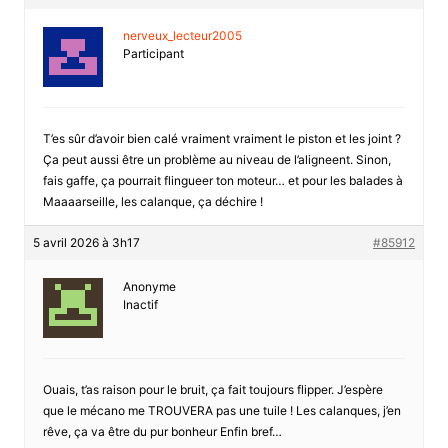
nerveux_lecteur2005
Participant
T’es sûr d’avoir bien calé vraiment vraiment le piston et les joint ?
Ça peut aussi être un problème au niveau de l’aligneent. Sinon,
fais gaffe, ça pourrait flingueer ton moteur… et pour les balades à
Maaaarseille, les calanque, ça déchire !
5 avril 2026 à 3h17
#85912
Anonyme
Inactif
Ouais, t’as raison pour le bruit, ça fait toujours flipper. J’espère
que le mécano me TROUVERA pas une tuile ! Les calanques, j’en
rêve, ça va être du pur bonheur Enfin bref…