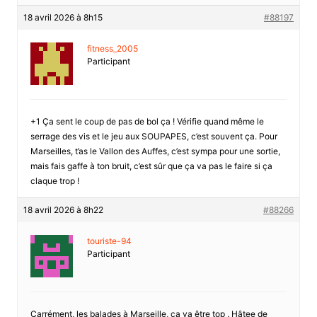
18 avril 2026 à 8h15
#88197
fitness_2005
Participant
+1 Ça sent le coup de pas de bol ça ! Vérifie quand même le
serrage des vis et le jeu aux SOUPAPES, c’est souvent ça. Pour
Marseilles, t’as le Vallon des Auffes, c’est sympa pour une sortie,
mais fais gaffe à ton bruit, c’est sûr que ça va pas le faire si ça
claque trop !
18 avril 2026 à 8h22
#88266
touriste-94
Participant
Carrément, les balades à Marseille, ça va être top . Hâtee de