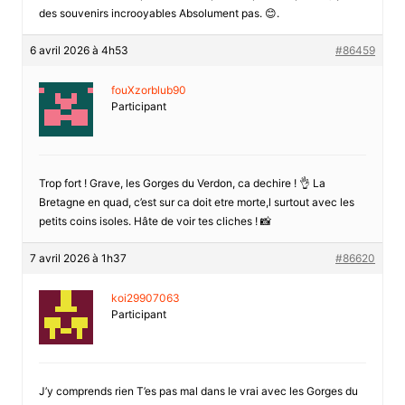
des souvenirs incrooyables Absolument pas. 😊.
6 avril 2026 à 4h53
#86459
fouXzorblub90
Participant
Trop fort ! Grave, les Gorges du Verdon, ca dechire ! 👌 La
Bretagne en quad, c’est sur ca doit etre morte,l surtout avec les
petits coins isoles. Hâte de voir tes cliches ! 📸
7 avril 2026 à 1h37
#86620
koi29907063
Participant
J’y comprends rien T’es pas mal dans le vrai avec les Gorges du