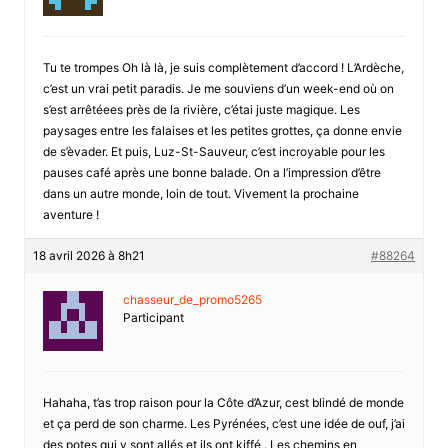
Tu te trompes Oh là là, je suis complètement d’accord ! L’Ardèche,
c’est un vrai petit paradis. Je me souviens d’un week-end où on
s’est arrêtéees près de la rivière, c’étai juste magique. Les
paysages entre les falaises et les petites grottes, ça donne envie
de s’èvader. Et puis, Luz-St-Sauveur, c’est incroyable pour les
pauses café après une bonne balade. On a l’impression d’être
dans un autre monde, loin de tout. Vivement la prochaine
aventure !
18 avril 2026 à 8h21
#88264
chasseur_de_promo5265
Participant
Hahaha, t’as trop raison pour la Côte d’Azur, cest blindé de monde
et ça perd de son charme. Les Pyrénées, c’est une idée de ouf, j’ai
des potes qui y sont allés et ils ont kiffé . Les chemins en