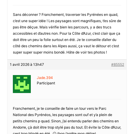
Sans déconner ? Franchement, traverser les Pyrénées en quad,
c’est une super idée ! Les paysages sont magnifiques, t’es sûre de
pas être déçue. Mais vérifie bien les parcours, y a des trucs
accessibles et d’autres non. Pour la Côte d’Azur, c’est clair que ça
doit être un peu la folie surtout en été. Je te conseille d’aller du
côté des chemins dans les Alpes aussi, ça vaut le détour et c’est
super super super moins bondé. Hâte de voir tes photos !
1 avril 2026 à 13h47
#85552
Jade.394
Participant
Franchement, je te conseille de faire un tour vers le Parc
National des Pyrénéos, les paysages sont ouf et y’a plein de
petits chemins p quad. Sinon, j’ai entendu parler des chemins en
Andorre, çà doit être trop stylé pas du tout. Et évite la Côte d’Azur,
cest trop blindé en été . 🙂 (bon j’arrête mon délire)