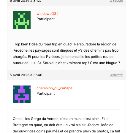
5 avril 2026 à 3h27
#86029
windowsO34
Participant
Trop bien l’idée du road trip en quad ! Perso, j’adore la région de
l’Ardèche, les paysages sont dingues et y’a des chemins pas trop
chargés. Et pour les Pyréées, je te conseille les petites routes
autour de Luz-St-Sauveur, c’est vraimant top ! C’est une blague ?
5 avril 2026 à 3h46
#86225
champion_du_canape
Participant
Oh oui, les Gorge du Verdon, c’est un must, c’est clair . Et la
Bretagne en quad, ça doit être un vrai plaisir. J’adore l’idée de
découvrir des coins paumés et de prendre plein de photos, ça fait