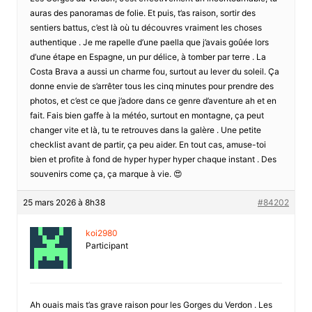
auras des panoramas de folie. Et puis, t’as raison, sortir des
sentiers battus, c’est là où tu découvres vraiment les choses
authentique . Je me rapelle d’une paella que j’avais goûée lors
d’une étape en Espagne, un pur délice, à tomber par terre . La
Costa Brava a aussi un charme fou, surtout au lever du soleil. Ça
donne envie de s’arrêter tous les cinq minutes pour prendre des
photos, et c’est ce que j’adore dans ce genre d’aventure ah et en
fait. Fais bien gaffe à la météo, surtout en montagne, ça peut
changer vite et là, tu te retrouves dans la galère . Une petite
checklist avant de partir, ça peu aider. En tout cas, amuse-toi
bien et profite à fond de hyper hyper hyper chaque instant . Des
souvenirs come ça, ça marque à vie. 😍
25 mars 2026 à 8h38
#84202
koi2980
Participant
Ah ouais mais t’as grave raison pour les Gorges du Verdon . Les