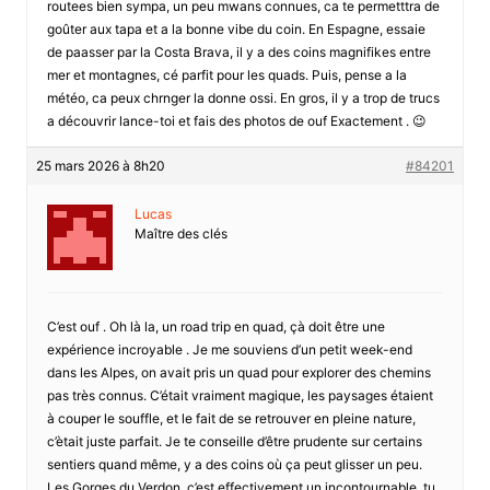
routees bien sympa, un peu mwans connues, ca te permetttra de
goûter aux tapa et a la bonne vibe du coin. En Espagne, essaie
de paasser par la Costa Brava, il y a des coins magnifikes entre
mer et montagnes, cé parfit pour les quads. Puis, pense a la
météo, ca peux chrnger la donne ossi. En gros, il y a trop de trucs
a découvrir lance-toi et fais des photos de ouf Exactement . 😉
25 mars 2026 à 8h20
#84201
Lucas
Maître des clés
C’est ouf . Oh là la, un road trip en quad, çà doit être une
expérience incroyable . Je me souviens d’un petit week-end
dans les Alpes, on avait pris un quad pour explorer des chemins
pas très connus. C’était vraiment magique, les paysages étaient
à couper le souffle, et le fait de se retrouver en pleine nature,
c’ètait juste parfait. Je te conseille d’être prudente sur certains
sentiers quand même, y a des coins où ça peut glisser un peu.
Les Gorges du Verdon, c’est effectivement un incontournable, tu