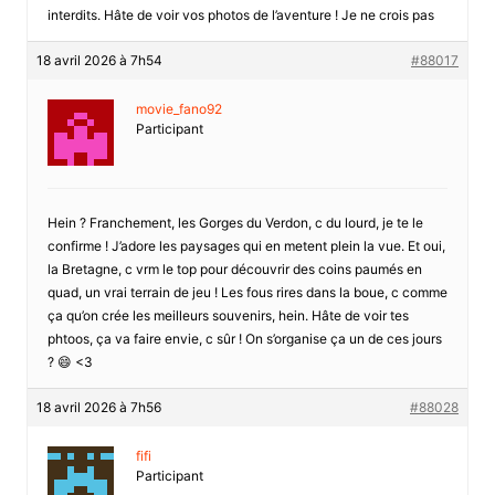
interdits. Hâte de voir vos photos de l’aventure ! Je ne crois pas
18 avril 2026 à 7h54
#88017
movie_fano92
Participant
Hein ? Franchement, les Gorges du Verdon, c du lourd, je te le
confirme ! J’adore les paysages qui en metent plein la vue. Et oui,
la Bretagne, c vrm le top pour découvrir des coins paumés en
quad, un vrai terrain de jeu ! Les fous rires dans la boue, c comme
ça qu’on crée les meilleurs souvenirs, hein. Hâte de voir tes
phtoos, ça va faire envie, c sûr ! On s’organise ça un de ces jours
? 😄 <3
18 avril 2026 à 7h56
#88028
fifi
Participant