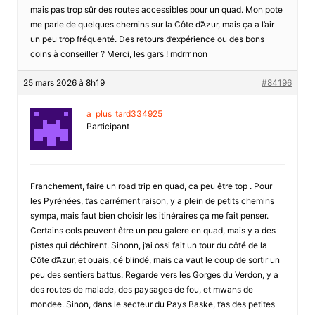
mais pas trop sûr des routes accessibles pour un quad. Mon pote
me parle de quelques chemins sur la Côte d’Azur, mais ça a l’air
un peu trop fréquenté. Des retours d’expérience ou des bons
coins à conseiller ? Merci, les gars ! mdrrr non
25 mars 2026 à 8h19
#84196
a_plus_tard334925
Participant
Franchement, faire un road trip en quad, ca peu être top . Pour
les Pyrénées, t’as carrément raison, y a plein de petits chemins
sympa, mais faut bien choisir les itinéraires ça me fait penser.
Certains cols peuvent être un peu galere en quad, mais y a des
pistes qui déchirent. Sinonn, j’ai ossi fait un tour du côté de la
Côte d’Azur, et ouais, cé blindé, mais ca vaut le coup de sortir un
peu des sentiers battus. Regarde vers les Gorges du Verdon, y a
des routes de malade, des paysages de fou, et mwans de
mondee. Sinon, dans le secteur du Pays Baske, t’as des petites