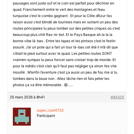
paysages sont juste ouf et le coin est parfait pour déchirer en
quad. Franchement entre le vert des montagnes et l’eau
turquoise c’est le combo gagnant . Et pour la Côte d’Azur t’as
raison aussi c’est blindé de touristes mais en sortant un peu des
routes principales tu peux tomber sur des petites criques où c’est
beaucoup plus chill Ras-le-bol. Et le Pays Basque ah la la la
bonne vibe là-bas . Entre les tapas et les pintxos c’est le festin
assuré. J’ai un pote qui a fait un tour là-bas cet été il m’à dit que
c’était le pied surtout avec le quad. Les petites routes SONT
vraimen sympas tu peux foncer sans croiser trop de monde. Et
pour la météo c’est clair qu’il faut pas négliger ça sinon t’es vite
mouillé . M’enfin l’aventure c’est ça aussi un peu de fou rire si tu
tombes dans la boue non . Allez lâche rien et fais péter les
photos ça va être mémorable . 😄…..
25 mars 2026 à 8h41
#84205
super_cool4723
Participant