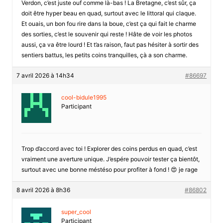
Verdon, c’est juste ouf comme là-bas ! La Bretagne, c’est sûr, ça
doit être hyper beau en quad, surtout avec le littoral qui claque.
Et ouais, un bon fou rire dans la boue, c’est ça qui fait le charme
des sorties, c’est le souvenir qui reste ! Hâte de voir les photos
aussi, ça va être lourd ! Et t’as raison, faut pas hésiter à sortir des
sentiers battus, les petits coins tranquilles, çà a son charme.
7 avril 2026 à 14h34
#86697
cool-bidule1995
Participant
Trop d’accord avec toi ! Explorer des coins perdus en quad, c’est
vraiment une averture unique. J’espére pouvoir tester ça bientôt,
surtout avec une bonne méstéso pour profiter à fond ! 😍 je rage
8 avril 2026 à 8h36
#86802
super_cool
Participant