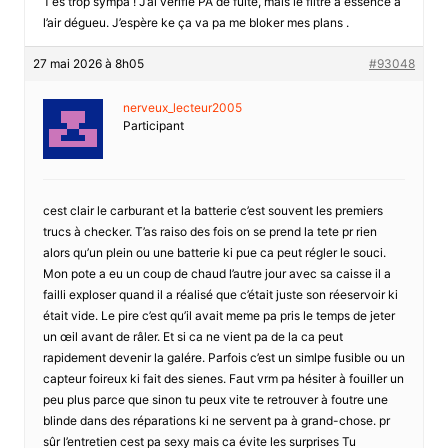
T’es trop sympa ! J’ai vérifié PA de fuite, mais le filtre à essence a
l’air dégueu. J’espère ke ça va pa me bloker mes plans .
27 mai 2026 à 8h05
#93048
nerveux_lecteur2005
Participant
cest clair le carburant et la batterie c’est souvent les premiers
trucs à checker. T’as raiso des fois on se prend la tete pr rien
alors qu’un plein ou une batterie ki pue ca peut régler le souci.
Mon pote a eu un coup de chaud l’autre jour avec sa caisse il a
failli exploser quand il a réalisé que c’était juste son réeservoir ki
était vide. Le pire c’est qu’il avait meme pa pris le temps de jeter
un œil avant de râler. Et si ca ne vient pa de la ca peut
rapidement devenir la galére. Parfois c’est un simlpe fusible ou un
capteur foireux ki fait des sienes. Faut vrm pa hésiter à fouiller un
peu plus parce que sinon tu peux vite te retrouver à foutre une
blinde dans des réparations ki ne servent pa à grand-chose. pr
sûr l’entretien cest pa sexy mais ca évite les surprises Tu