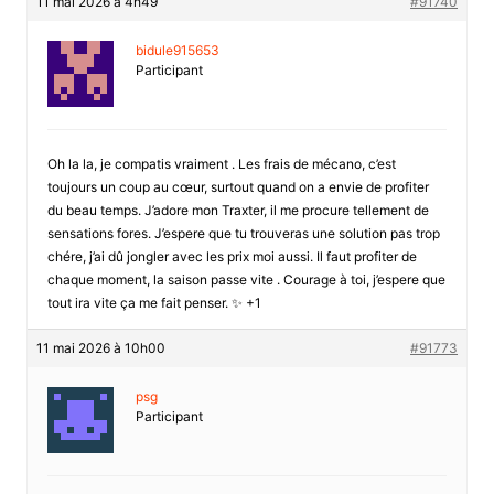
11 mai 2026 à 4h49
#91740
bidule915653
Participant
Oh la la, je compatis vraiment . Les frais de mécano, c’est
toujours un coup au cœur, surtout quand on a envie de profiter
du beau temps. J’adore mon Traxter, il me procure tellement de
sensations fores. J’espere que tu trouveras une solution pas trop
chére, j’ai dû jongler avec les prix moi aussi. Il faut profiter de
chaque moment, la saison passe vite . Courage à toi, j’espere que
tout ira vite ça me fait penser. ✨ +1
11 mai 2026 à 10h00
#91773
psg
Participant