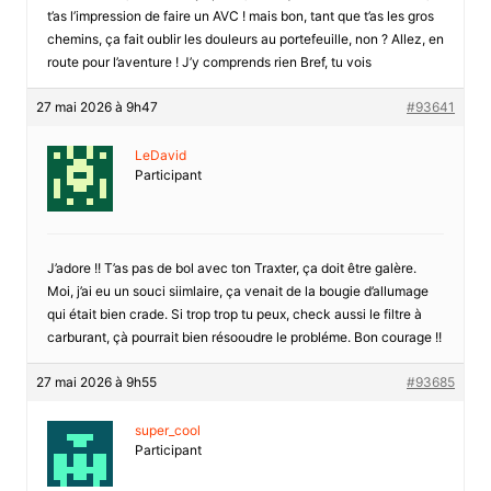
t’as l’impression de faire un AVC ! mais bon, tant que t’as les gros
chemins, ça fait oublir les douleurs au portefeuille, non ? Allez, en
route pour l’aventure ! J’y comprends rien Bref, tu vois
27 mai 2026 à 9h47
#93641
LeDavid
Participant
J’adore !! T’as pas de bol avec ton Traxter, ça doit être galère.
Moi, j’ai eu un souci siimlaire, ça venait de la bougie d’allumage
qui était bien crade. Si trop trop tu peux, check aussi le filtre à
carburant, çà pourrait bien résooudre le probléme. Bon courage !!
27 mai 2026 à 9h55
#93685
super_cool
Participant