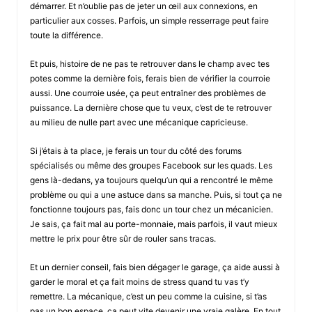
démarrer. Et n’oublie pas de jeter un œil aux connexions, en
particulier aux cosses. Parfois, un simple resserrage peut faire
toute la différence.
Et puis, histoire de ne pas te retrouver dans le champ avec tes
potes comme la dernière fois, ferais bien de vérifier la courroie
aussi. Une courroie usée, ça peut entraîner des problèmes de
puissance. La dernière chose que tu veux, c’est de te retrouver
au milieu de nulle part avec une mécanique capricieuse.
Si j’étais à ta place, je ferais un tour du côté des forums
spécialisés ou même des groupes Facebook sur les quads. Les
gens là-dedans, ya toujours quelqu’un qui a rencontré le même
problème ou qui a une astuce dans sa manche. Puis, si tout ça ne
fonctionne toujours pas, fais donc un tour chez un mécanicien.
Je sais, ça fait mal au porte-monnaie, mais parfois, il vaut mieux
mettre le prix pour être sûr de rouler sans tracas.
Et un dernier conseil, fais bien dégager le garage, ça aide aussi à
garder le moral et ça fait moins de stress quand tu vas t’y
remettre. La mécanique, c’est un peu comme la cuisine, si t’as
pas un bon espace, ça peut vite devenir une vraie galère. En tout