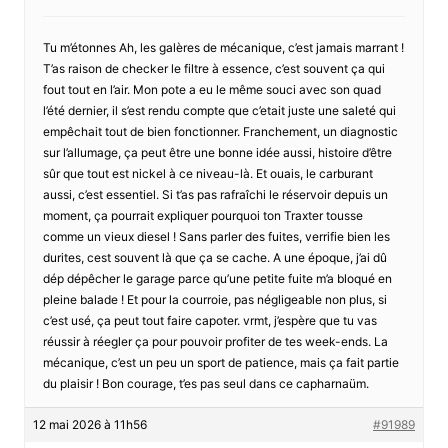
Tu m’étonnes Ah, les galères de mécanique, c’est jamais marrant !
T’as raison de checker le filtre à essence, c’est souvent ça qui
fout tout en l’air. Mon pote a eu le même souci avec son quad
l’été dernier, il s’est rendu compte que c’etait juste une saleté qui
empêchait tout de bien fonctionner. Franchement, un diagnostic
sur l’allumage, ça peut être une bonne idée aussi, histoire d’être
sûr que tout est nickel à ce niveau-là. Et ouais, le carburant
aussi, c’est essentiel. Si t’as pas rafraîchi le réservoir depuis un
moment, ça pourrait expliquer pourquoi ton Traxter tousse
comme un vieux diesel ! Sans parler des fuites, verrifie bien les
durites, cest souvent là que ça se cache. A une époque, j’ai dû
dép dépêcher le garage parce qu’une petite fuite m’a bloqué en
pleine balade ! Et pour la courroie, pas négligeable non plus, si
c’est usé, ça peut tout faire capoter. vrmt, j’espère que tu vas
réussir à réegler ça pour pouvoir profiter de tes week-ends. La
mécanique, c’est un peu un sport de patience, mais ça fait partie
du plaisir ! Bon courage, t’es pas seul dans ce capharnaüm.
12 mai 2026 à 11h56
#91989