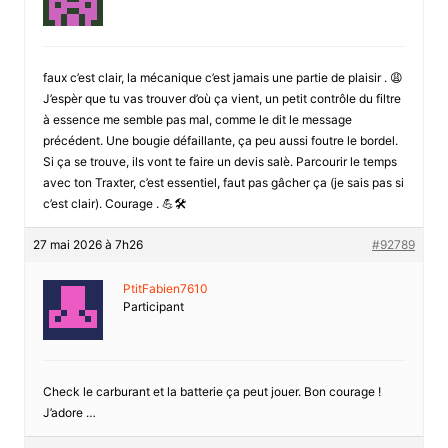
faux c’est clair, la mécanique c’est jamais une partie de plaisir . 😩
J’espèr que tu vas trouver d’où ça vient, un petit contrôle du filtre
à essence me semble pas mal, comme le dit le message
précédent. Une bougie défaillante, ça peu aussi foutre le bordel.
Si ça se trouve, ils vont te faire un devis salè. Parcourir le temps
avec ton Traxter, c’est essentiel, faut pas gâcher ça (je sais pas si
c’est clair). Courage . 💪🛠️
27 mai 2026 à 7h26
#92789
PtitFabien7610
Participant
Check le carburant et la batterie ça peut jouer. Bon courage !
J’adore …