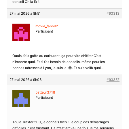
conseil Oh là là !.
27 mai 2026 à 8h51
#93313
movie_fano92
Participant
Ouais, fais gaffe au carburant, ça peut vite chiffrer C’est
n’importe quoi. Et si t’as besoin de conseils, même pour les
bonnes adresses à Lyon, je suis la. 😉. Et puis voilà quoi…
27 mai 2026 à 9h03
#93387
batteur3718
Participant
Ah, le Traxter 500, je connais bien ! Le coup des démarrages
difficiles, c’est frustrant. Ça m’est arrivé une fois, je me souviens,