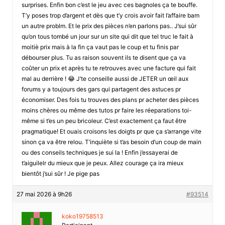
surprises. Enfin bon c’est le jeu avec ces bagnoles ça te bouffe.
T’y poses trop d’argent et dès que t’y crois avoir fait l’affaire bam
un autre problm. Et le prix des pièces n’en parlons pas.. J’sui sûr
qu’on tous tombé un jour sur un site qui dit que tel truc le fait à
moitiè prix mais à la fin ça vaut pas le coup et tu finis par
débourser plus. Tu as raison souvent ils te disent que ça va
coûter un prix et après tu te retrouves avec une facture qui fait
mal au derrière ! 😂 J’te conseille aussi de JETER un œil aux
forums y a toujours des gars qui partagent des astuces pr
économiser. Des fois tu trouves des plans pr acheter des pièces
moins chères ou même des tutos pr faire les réeparations toi-
même si t’es un peu bricoleur. C’est exactement ça faut être
pragmatique! Et ouais croisons les doigts pr que ça s’arrange vite
sinon ça va être relou. T’inquiète si t’as besoin d’un coup de main
ou des conseils techniques je sui la ! Enfin j’essayerai de
t’aiguilelr du mieux que je peux. Allez courage ça ira mieux
bientôt j’sui sûr ! Je pige pas
27 mai 2026 à 9h26
#93514
koko19758513