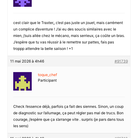
cest clair que le Traxter,, c’est pas juste un jouet, mais carrément
un complice d’aventure ! J’ai eu des soucis similaires avec le
mien, j’suis allée chez le mécano, mais serrieux, ça coûte un bras.
J’espère que tu vas réussir à le remettre sur pattes, fais pas
troppp attendre la belle saiison ! +1
11 mai 2026 à 4h46
#91739
toque_chef
Participant
Check l’essence déjà, parfois ça fait des siennes. Sinon, un coup
de diagnostic sur l’allumage, ça peut régler pas mal de trucs. Bon
courage, j’espère que ça s’arrange vite . surpris (je pars dans tous
les sens)