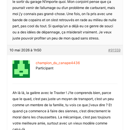
le sortir du garage N’importe quoi. Mon conjoint pense que ça
pourrait venir de l’allumage ou d’un problème de carburant, mais
moi j’y connais pas grand-chose. Une fois, on l’a pris avec une
bande de copains et on s’est retrouvés en rade au milieu de nulle
part, pas cool du tout. Si quelqu’un a déjà eu ce genre de souci
ou a des idées de dépannage, ça m’aiderait vraiment. Je veux
juste pouvoir profiter un peu de mon quad sans stress.
10 mai 2026 à 1h50
#91559
champion_du_canape4436
Participant
Ah là là, la galère avec le Traxter ! J’te comprends bien, parce
que le quad, c’est pas juste un moyen de transport, c’est un peu
comme un membre de la famille, tu vois ce que j’veux dire ? Et
quand ça commence à faire des siennes, c’est directement le
moral dans les chaussettes. La mécanique, c’est pas toujours
votre meilleure amie, surtout avec un vieux modèle comme
celui-là.