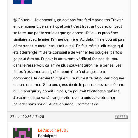
🙂 Coucou . Je compatis, ça doit pas être facile avec ton Traxter
en ce moment. Je sais à quel point c’est frustrant quand on veut
se faire une petite sortie et que ça conce. J’ai eu un problème
similaire avec le mien l’année dernière. Au début, il ne voulait pas
démarrer et le moteur toussait aussi. En fait, c’était l’allumage qui
était derrerglé ^^. Je te consseille de vérifier les bougies, parfois
ça peut être ça. Et pour le carburant, vérifie si t’as pas de l’eau
dans le résservoir, ça arrive plus souvent qu’on ne le pense. Les
filtres à essence aussi, c’est peut-être à changer. Je te
comprends, le dernier truc que tu veux, c’est te retrouver bloquée
encore en rando. Si tu peux, essaie de le passer chez un mécano
ou un ami qui s’y conaît un peu, ça pourrait t’éviter des galères.
J’espère que ça va s’arranger vite, que tu puissses retourner
ballader sans souci . Allez, courage . Comment ça
27 mai 2026 à 7h25
#92779
LeCapucine4305
Participant