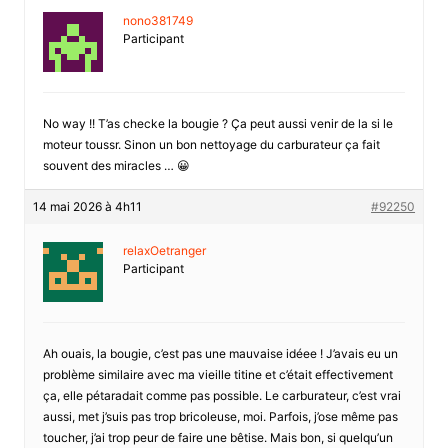
nono381749
Participant
No way !! T’as checke la bougie ? Ça peut aussi venir de la si le
moteur toussr. Sinon un bon nettoyage du carburateur ça fait
souvent des miracles … 😀
14 mai 2026 à 4h11
#92250
relaxOetranger
Participant
Ah ouais, la bougie, c’est pas une mauvaise idéee ! J’avais eu un
problème similaire avec ma vieille titine et c’était effectivement
ça, elle pétaradait comme pas possible. Le carburateur, c’est vrai
aussi, met j’suis pas trop bricoleuse, moi. Parfois, j’ose même pas
toucher, j’ai trop peur de faire une bêtise. Mais bon, si quelqu’un