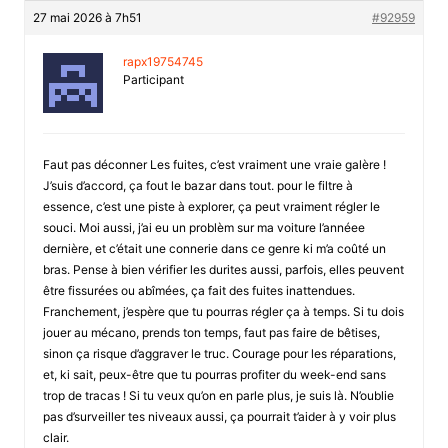
27 mai 2026 à 7h51
#92959
rapx19754745
Participant
Faut pas déconner Les fuites, c’est vraiment une vraie galère !
J’suis d’accord, ça fout le bazar dans tout. pour le filtre à
essence, c’est une piste à explorer, ça peut vraiment régler le
souci. Moi aussi, j’ai eu un problèm sur ma voiture l’annéee
dernière, et c’était une connerie dans ce genre ki m’a coûté un
bras. Pense à bien vérifier les durites aussi, parfois, elles peuvent
être fissurées ou abîmées, ça fait des fuites inattendues.
Franchement, j’espère que tu pourras régler ça à temps. Si tu dois
jouer au mécano, prends ton temps, faut pas faire de bêtises,
sinon ça risque d’aggraver le truc. Courage pour les réparations,
et, ki sait, peux-être que tu pourras profiter du week-end sans
trop de tracas ! Si tu veux qu’on en parle plus, je suis là. N’oublie
pas d’surveiller tes niveaux aussi, ça pourrait t’aider à y voir plus
clair.