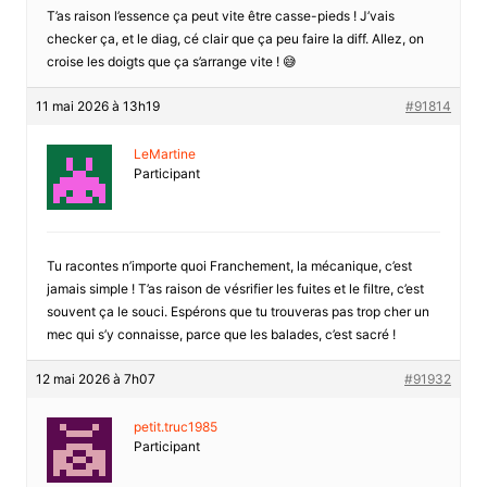
T’as raison l’essence ça peut vite être casse-pieds ! J’vais
checker ça, et le diag, cé clair que ça peu faire la diff. Allez, on
croise les doigts que ça s’arrange vite ! 😅
11 mai 2026 à 13h19
#91814
LeMartine
Participant
Tu racontes n’importe quoi Franchement, la mécanique, c’est
jamais simple ! T’as raison de vésrifier les fuites et le filtre, c’est
souvent ça le souci. Espérons que tu trouveras pas trop cher un
mec qui s’y connaisse, parce que les balades, c’est sacré !
12 mai 2026 à 7h07
#91932
petit.truc1985
Participant