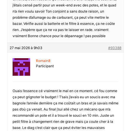
j’étais censé partir pour un week-end avec des potes, et le quad
n’a rien voulu savoir Ton conjoint a sans doute raison, un
problème d’allumage ou de carburant, ça peut vite mettre le
bazar. Vérifie aussi la batterie et le filtre à essence, ça ne coûte
rien. J’espèrre que ça ne va pas te laisser en rade. vraiment
vraiment Bonne chance pour le dépannage ! pas possible
27 mai 2026 à 9h03
#93388
Romain8
Participant
Ouais l’essence cé vraiment le mal en ce moment. cé fou comme
ça peut grignoter le budget ! T’sais j’avais eu un soucis avec ma
bagnole l’année dernière ça me coûtait un bras et je savais même
pas d’où ça venait. Au final j’sui allé chez un mécano que m’a
recommandé un pote et il a trouvé le souci en 10 min. Juste un
petit filtre à changement rien de grave mais ça coute cher à la
base. Le diag c’est clair que ça peut éviter les mauvaises