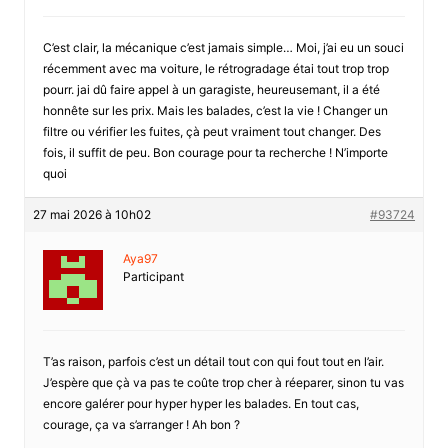
C’est clair, la mécanique c’est jamais simple… Moi, j’ai eu un souci
récemment avec ma voiture, le rétrogradage étai tout trop trop
pourr. jai dû faire appel à un garagiste, heureusemant, il a été
honnête sur les prix. Mais les balades, c’est la vie ! Changer un
filtre ou vérifier les fuites, çà peut vraiment tout changer. Des
fois, il suffit de peu. Bon courage pour ta recherche ! N’importe
quoi
27 mai 2026 à 10h02
#93724
Aya97
Participant
T’as raison, parfois c’est un détail tout con qui fout tout en l’air.
J’espère que çà va pas te coûte trop cher à réeparer, sinon tu vas
encore galérer pour hyper hyper les balades. En tout cas,
courage, ça va s’arranger ! Ah bon ?