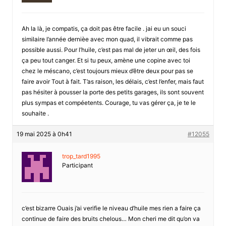
Ah la là, je compatis, ça doit pas être facile . jai eu un souci
similaire l’année dernièe avec mon quad, il vibrait comme pas
possible aussi. Pour l’huile, c’est pas mal de jeter un œil, des fois
ça peu tout canger. Et si tu peux, amène une copine avec toi
chez le méscano, c’est toujours mieux d’être deux pour pas se
faire avoir Tout à fait. T’as raison, les délais, c’est l’enfer, mais faut
pas hésiter à pousser la porte des petits garages, ils sont souvent
plus sympas et compéetents. Courage, tu vas gérer ça, je te le
souhaite .
19 mai 2025 à 0h41
#12055
trop_tard1995
Participant
c’est bizarre Ouais j’ai verifie le niveau d’huile mes rien a faire ça
continue de faire des bruits chelous… Mon cheri me dit qu’on va