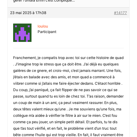
gérer ! ohlala Enfin c’est compliqué…
23 mai 2025 à 17h38
#14177
loulou
Participant
Franchement, je compatis trop avec toi sur cette histoire de quad
. J’imagine trop le stress que ça doit être. J’ai déjà eu quelques
galères de ce gnere, et crois-moi, c’est jamais marrant. Une fois,
j’étais en balade avec des amis, et mon quad a commencé à
viibrer comme si j’allais me faire éjecter dedans. C’étaot horrible .
Du coup, j’ai paniqué, ça fait flipper de ne pas savoir ce qui se
passe, surtout quand tu es loin de chez toi. T’as raison, demander
un coup de main à un ami, ça peut veaiment rassurer. En plus,
deux têtes valent mieux qu’une . Je me souviens qu’une fois, ma
collègue m’a aidée à vérifier le filtre à air sur le mien. C’est fou
comme ça peu jouer, un simple petit détail. Et parfois, tu te dis
que t’as tout vérifié, et en fait, le problème vient d’un truc tout
bête comme l’huile qui est trop vieille. En fait, il faut vraiment être