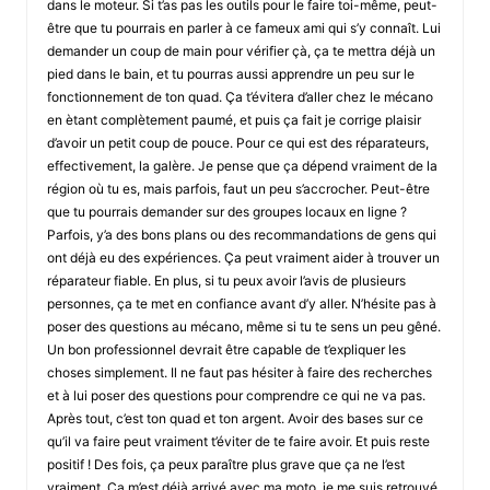
dans le moteur. Si t’as pas les outils pour le faire toi-même, peut-
être que tu pourrais en parler à ce fameux ami qui s’y connaît. Lui
demander un coup de main pour vérifier çà, ça te mettra déjà un
pied dans le bain, et tu pourras aussi apprendre un peu sur le
fonctionnement de ton quad. Ça t’évitera d’aller chez le mécano
en ètant complètement paumé, et puis ça fait je corrige plaisir
d’avoir un petit coup de pouce. Pour ce qui est des réparateurs,
effectivement, la galère. Je pense que ça dépend vraiment de la
région où tu es, mais parfois, faut un peu s’accrocher. Peut-être
que tu pourrais demander sur des groupes locaux en ligne ?
Parfois, y’a des bons plans ou des recommandations de gens qui
ont déjà eu des expériences. Ça peut vraiment aider à trouver un
réparateur fiable. En plus, si tu peux avoir l’avis de plusieurs
personnes, ça te met en confiance avant d’y aller. N’hésite pas à
poser des questions au mécano, même si tu te sens un peu gêné.
Un bon professionnel devrait être capable de t’expliquer les
choses simplement. Il ne faut pas hésiter à faire des recherches
et à lui poser des questions pour comprendre ce qui ne va pas.
Après tout, c’est ton quad et ton argent. Avoir des bases sur ce
qu’il va faire peut vraiment t’éviter de te faire avoir. Et puis reste
positif ! Des fois, ça peux paraître plus grave que ça ne l’est
vraiment. Ça m’est déjà arrivé avec ma moto, je me suis retrouvé