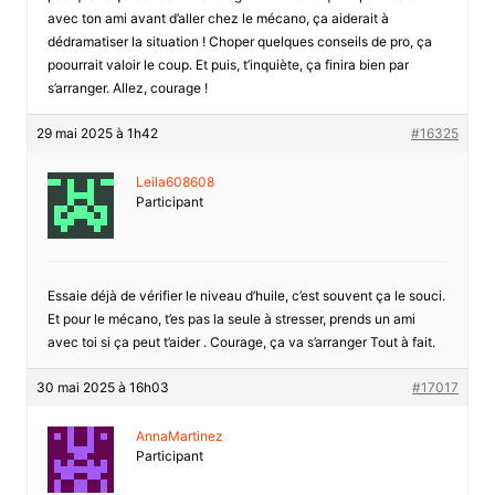
avec ton ami avant d’aller chez le mécano, ça aiderait à
dédramatiser la situation ! Choper quelques conseils de pro, ça
poourrait valoir le coup. Et puis, t’inquiète, ça finira bien par
s’arranger. Allez, courage !
29 mai 2025 à 1h42
#16325
Leila608608
Participant
Essaie déjà de vérifier le niveau d’huile, c’est souvent ça le souci.
Et pour le mécano, t’es pas la seule à stresser, prends un ami
avec toi si ça peut t’aider . Courage, ça va s’arranger Tout à fait.
30 mai 2025 à 16h03
#17017
AnnaMartinez
Participant