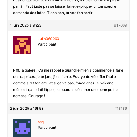
par là . Faut juste pas se laisser faire, explique-lui ton souci et
demande des infos. Tiens bon, tu vas t’en sortir
1 juin 2025 à 9h23
#17669
Julia960960
Participant
Pfff, la galere ! Ça me rappelle quand le mien a commencé à faire
des caprices, je te jure, j’en ai chié. Essaye de véerifier l’huile
comme a dit ton ami, et si çà va pas, fonce chez le mécano
même si ça te fait flipper, tu pourrais dénicher une bone petite
adresse. Courage !
2 juin 2025 à 19h58
#18189
psg
Participant