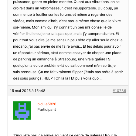
puissance, genre en pleine montée. Quant aux vibrations, on se
croirait dans un vibromasseur, c’est insupportable. Du coup, j’ai
commencé à fouiller sur les forums et même à regarder des
vidéos, mais comme d’hab, c’est pas la même chose que le vivre
soi-même. Mon ami qui s’y connaît un peu m’a conseillé de
vérifier l’huile ou je ne sais pas quoi, mais j’y comprends rien. Et
pour tout vous dire, je me sens un peu bête d’y aller seule chez le
mécano, j’ai pas envie de me faire avoir… Et les délais pour avoir
un réparateur sérieux, c’est comme essayer de choper une place
de parking un dimanche à Strasbourg, une vraie galère ! Si
quelqu’un a eu ce problème-là ou sait comment m’en sortir, je
suis preneuse. Ça me fait vraiment flipper, j’étais pas prête à sortir
des sous pour ça. HELP ! Oh là là ! Et puis voilà quoi…
15 mai 2025 à 15h48
#10736
bidule5826
Participant
T’inquiète pas, ça arrive souvent ce genre de galères ! Pour la