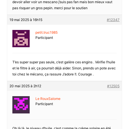
devoir aller voir un mescano j’suis pas fan mais bon mieux vaut
pas risquer un gros pepin. merci pour le soutien
19 mai 2025 à 16h15
#12347
petit.truc1985
Participant
T’es super super pas seule, c’est galère ces engins . Vérifie l’huile
et le filtre à air, ça pourrait déjà aider. Sinon, prends un pote avec
toi chez le mécano, ça rassure J’adore !!. Courage .
20 mai 2025 à 2h12
#12505
Le RouxSalome
Participant
Oh là là, le niveau d’huile, c’est comme la crème solaire en été,