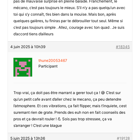
pas de mauvaise surprise en pleine balade. Franchement, le
mécano, c’est pas toujours le mieux. S’il n’y a pas quelqu’un avec
toi qui s’y connaît, t’es bien dans la mouise. Mais bon, après
quelques galères, tu finiras par te débrouiller tout seul. Même si
c’est pas toujours simple . Allez, courage avec ton quad . Je suis
d’accord tiens d’ailleurs
4 juin 2025 à 10h39
#18345
thune20053467
Participant
Trop vrai, ça doit pas être marrant a gerer tout ça ! 😅 C’est sur
qu’un petit cafe avant d’aller chez le mecano, ça peu detendre
l’atmosphere. Et ces vibrations, ça fait flipper, mais t’inquiete, cest
suremant rien de grate. Prends des euh non en fait coonseils des
pros et ça devrait rouler ! 💪 Sois pas trop stressee, ça va
s’arranger ! C’est une blague
5 juin 2025 à 13h36
#19128