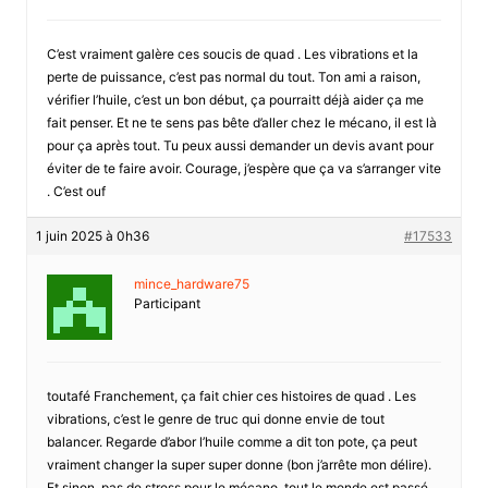
C’est vraiment galère ces soucis de quad . Les vibrations et la
perte de puissance, c’est pas normal du tout. Ton ami a raison,
vérifier l’huile, c’est un bon début, ça pourraitt déjà aider ça me
fait penser. Et ne te sens pas bête d’aller chez le mécano, il est là
pour ça après tout. Tu peux aussi demander un devis avant pour
éviter de te faire avoir. Courage, j’espère que ça va s’arranger vite
. C’est ouf
1 juin 2025 à 0h36
#17533
mince_hardware75
Participant
toutafé Franchement, ça fait chier ces histoires de quad . Les
vibrations, c’est le genre de truc qui donne envie de tout
balancer. Regarde d’abor l’huile comme a dit ton pote, ça peut
vraiment changer la super super donne (bon j’arrête mon délire).
Et sinon, pas de stress pour le mécano, tout le monde est passé