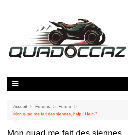
Aller
au
contenu
Accueil
Forums
Forum
Mon quad me fait des siennes, help ! Hein ?
Mon quad me fait des siennes,