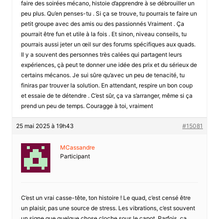
faire des soirées mécano, histoie d’apprendre à se débrouiller un
peu plus. Qu’en penses-tu . Si ça se trouve, tu pourrais te faire un
petit groupe avec des amis ou des passionnés Vraiment . Ça
pourrait être fun et utile à la fois . Et sinon, niveau conseils, tu
pourrais aussi jeter un œil sur des forums spécifiques aux quads.
Il y a souvent des personnes très calées qui partagent leurs
expériences, çà peut te donner une idée des prix et du sérieux de
certains mécanos. Je sui sûre qu’avec un peu de tenacité, tu
finiras par trouver la solution. En attendant, respire un bon coup
et essaie de te détendre . C’est sûr, ça va s’arranger, même si ça
prend un peu de temps. Couragge à toi, vraiment
25 mai 2025 à 19h43
#15081
MCassandre
Participant
C’est un vrai casse-tête, ton histoire ! Le quad, c’est censé être
un plaisir, pas une source de stress. Les vibrations, c’est souvent
un signe que quelque chose cloche sous le capot. Parfois, ça