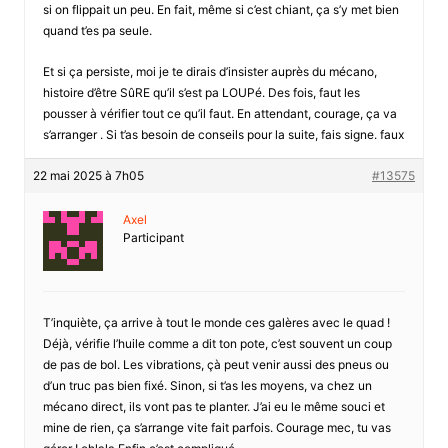
si on flippait un peu. En fait, même si c’est chiant, ça s’y met bien
quand t’es pa seule.
Et si ça persiste, moi je te dirais d’insister auprès du mécano,
histoire d’être SûRE qu’il s’est pa LOUPé. Des fois, faut les
pousser à vérifier tout ce qu’il faut. En attendant, courage, ça va
s’arranger . Si t’as besoin de conseils pour la suite, fais signe. faux
22 mai 2025 à 7h05
#13575
Axel
Participant
T’inquiète, ça arrive à tout le monde ces galères avec le quad !
Déjà, vérifie l’huile comme a dit ton pote, c’est souvent un coup
de pas de bol. Les vibrations, çà peut venir aussi des pneus ou
d’un truc pas bien fixé. Sinon, si t’as les moyens, va chez un
mécano direct, ils vont pas te planter. J’ai eu le même souci et
mine de rien, ça s’arrange vite fait parfois. Courage mec, tu vas