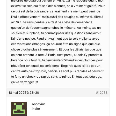
histoires de quad qui partent en vrille. Ça me rappelle quand mon
ex avait le sien qui faisait des siennes, on a vraiment galéré. Pour
ce qui est de la puissance, ça vraiment vraiment peut venir de
l’huile effectivement, mais aussi des bougies ou même du filtre à
air. Si tu te sens perdue, ce n’est pas bête de demander à
quelqu’un de t’accompagner chez le mécano. Au moins, t’as un
soutien et sur place, tu pourras poser des questions sans avoir
l’air d’une novice. Faudrait vraiment que tu sois vigilante avec
ces vibrations étranges, ça pourrait être un signe que quelque
chose cloche plus sérieusement. Et pour les délais, j’avoue que
ça peut prendre la tête. À Paris, c’est pareil, tu dois t’y prendre à
l’avance pour tout. Si tu peux éviter d’attendre des plombes pour
récupérer ton quad, ça serit ideral. Regarde aussi si t’as pas un
centre auto pas trop loin, parfois, ils sont plus rapides et peuvent
te faire un check-up rapide sans te ruiner. En tout cas, courage,
ça va s’arranger !!!!
18 mai 2025 à 23h20
#12038
Anonyme
Invité