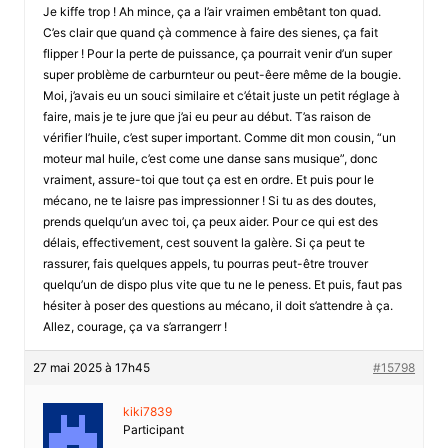
Je kiffe trop ! Ah mince, ça a l’air vraimen embêtant ton quad.
C’es clair que quand çà commence à faire des sienes, ça fait
flipper ! Pour la perte de puissance, ça pourrait venir d’un super
super problème de carburnteur ou peut-êere même de la bougie.
Moi, j’avais eu un souci similaire et c’était juste un petit réglage à
faire, mais je te jure que j’ai eu peur au début. T’as raison de
vérifier l’huile, c’est super important. Comme dit mon cousin, “un
moteur mal huile, c’est come une danse sans musique”, donc
vraiment, assure-toi que tout ça est en ordre. Et puis pour le
mécano, ne te laisre pas impressionner ! Si tu as des doutes,
prends quelqu’un avec toi, ça peux aider. Pour ce qui est des
délais, effectivement, cest souvent la galère. Si ça peut te
rassurer, fais quelques appels, tu pourras peut-être trouver
quelqu’un de dispo plus vite que tu ne le peness. Et puis, faut pas
hésiter à poser des questions au mécano, il doit s’attendre à ça.
Allez, courage, ça va s’arrangerr !
27 mai 2025 à 17h45
#15798
kiki7839
Participant