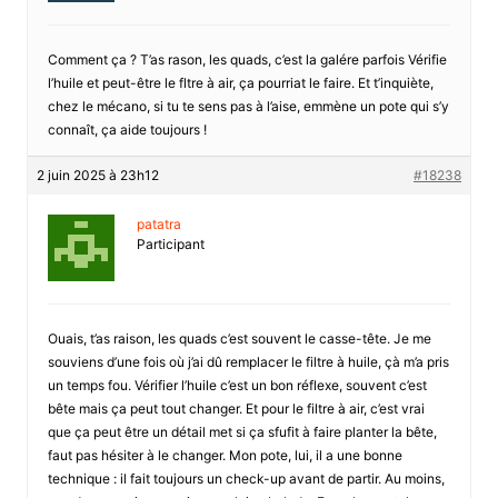
Comment ça ? T’as rason, les quads, c’est la galére parfois Vérifie
l’huile et peut-être le fltre à air, ça pourriat le faire. Et t’inquiète,
chez le mécano, si tu te sens pas à l’aise, emmène un pote qui s’y
connaît, ça aide toujours !
2 juin 2025 à 23h12
#18238
patatra
Participant
Ouais, t’as raison, les quads c’est souvent le casse-tête. Je me
souviens d’une fois où j’ai dû remplacer le filtre à huile, çà m’a pris
un temps fou. Vérifier l’huile c’est un bon réflexe, souvent c’est
bête mais ça peut tout changer. Et pour le filtre à air, c’est vrai
que ça peut être un détail met si ça sfufit à faire planter la bête,
faut pas hésiter à le changer. Mon pote, lui, il a une bonne
technique : il fait toujours un check-up avant de partir. Au moins,