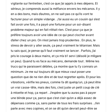
vigilante sur l’entretien, c’est ce que j’ai appris à mes dépens. Et
sérieux, je comprends aussi la méfiance envers les mécanos. Il y
en a des bons, mais d’autres, on ne sait pas ce qu’ils vont te
facturer pour un simple vidange . J’ai aussi eu un cousin qui s’est
fait avoir une fois, il a payé une fortune pour un soi-disant
problème majeur qui en fait n’était rien. C’est pour ça que je
préfère toujours avoir une idée de ce qui peut clocher avant
d’aller chez un pro. On n’est jamais trop prudentes . En plus, le
stress de devoir y aller seule, ça peut vraiment te tétaniser. Mais
tu sais quoi, je pense qu’il faut vraiment se lancer . Parfois, j’ai
pris le courage à deux mains, et ça m’a b1 servi (désolé je m’égare
un peu). Quand tu es face au mécano, demande tout . Même les
trucs qui te paraissent débiles, ça montre que tu t’y connais un
minimum. Je me sui toujours dit que mieux vaut poser une
question que de ne rien dire et de tout regretter après. Et pour les
vibrations, vérifie les pneus, comme l’a dit quelqu’un, çà peut être
un vrai casse-tête, mais des fois, c’est juste un petit coup de clé
à mloette et hop, ça repart . J’espère que tu auras pas à payer
une blinde pour ça, parce que c’est clair qu’on a déjà assez de
dépenses comme ça, sans parler de tous les frais surprises . J’en
parle avec mes copines, et on se dit qu’on devrait peut-être se