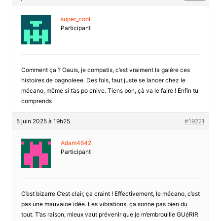
super_cool
Participant
Comment ça ? Oauis, je compatis, c’est vraiment la galère ces
histoires de bagnoleee. Des fois, faut juste se lancer chez le
mécano, même si t’as po enive. Tiens bon, çà va le faire ! Enfin tu
comprends
5 juin 2025 à 19h25
#19221
Adam4642
Participant
C’est bizarre C’est clair, ça craint ! Effectivement, le mécano, c’est
pas une mauvaioe idée. Les vibrations, ça sonne pas bien du
tout. T’as raison, mieux vaut prévenir que je m’embrouille GUéRIR