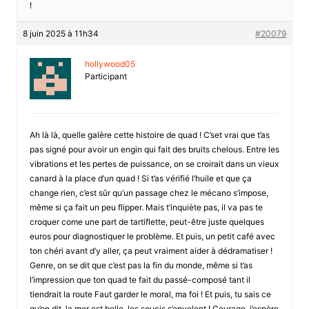
!
8 juin 2025 à 11h34
#20079
hollywood05
Participant
Ah là là, quelle galère cette histoire de quad ! C’set vrai que t’as
pas signé pour avoir un engin qui fait des bruits chelous. Entre les
vibrations et les pertes de puissance, on se croirait dans un vieux
canard à la place d’un quad ! Si t’as vérifié l’huile et que ça
change rien, c’est sûr qu’un passage chez le mécano s’impose,
même si ça fait un peu flipper. Mais t’inquiète pas, il va pas te
croquer come une part de tartiflette, peut-être juste quelques
euros pour diagnostiquer le problème. Et puis, un petit café avec
ton chéri avant d’y aller, ça peut vraiment aider à dédramatiser !
Genre, on se dit que c’est pas la fin du monde, même si t’as
l’impression que ton quad te fait du passé-composé tant il
tiendrait la route Faut garder le moral, ma foi ! Et puis, tu sais ce
qu’on dit, la mer est belle, les soucis s’envolent ! Courage, j’espère