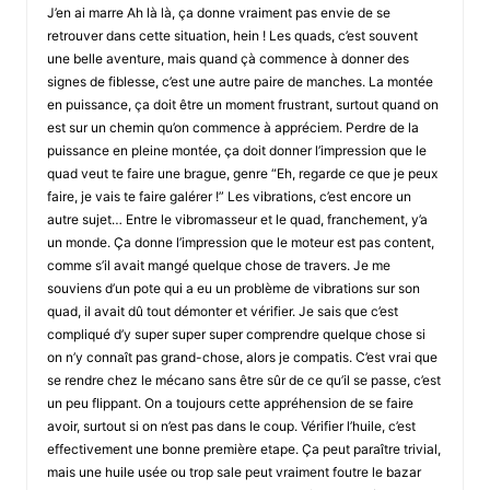
J’en ai marre Ah là là, ça donne vraiment pas envie de se
retrouver dans cette situation, hein ! Les quads, c’est souvent
une belle aventure, mais quand çà commence à donner des
signes de fiblesse, c’est une autre paire de manches. La montée
en puissance, ça doit être un moment frustrant, surtout quand on
est sur un chemin qu’on commence à appréciem. Perdre de la
puissance en pleine montée, ça doit donner l’impression que le
quad veut te faire une brague, genre “Eh, regarde ce que je peux
faire, je vais te faire galérer !” Les vibrations, c’est encore un
autre sujet… Entre le vibromasseur et le quad, franchement, y’a
un monde. Ça donne l’impression que le moteur est pas content,
comme s’il avait mangé quelque chose de travers. Je me
souviens d’un pote qui a eu un problème de vibrations sur son
quad, il avait dû tout démonter et vérifier. Je sais que c’est
compliqué d’y super super super comprendre quelque chose si
on n’y connaît pas grand-chose, alors je compatis. C’est vrai que
se rendre chez le mécano sans être sûr de ce qu’il se passe, c’est
un peu flippant. On a toujours cette appréhension de se faire
avoir, surtout si on n’est pas dans le coup. Vérifier l’huile, c’est
effectivement une bonne première etape. Ça peut paraître trivial,
mais une huile usée ou trop sale peut vraiment foutre le bazar