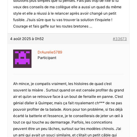
solutions plus simples que tu penses. Fais pas trop de fixe si tu
veux des conseils de ma collègue elle a aussi un quad du même
style et elle a réussi à le relancer après avoir changé un petit
fusible. J’suis sûre que tu vas trouver la solution t’inquiete !
Courage et fais gaffe sur les routes bretones …
4 août 2025 à 0h52
#33673
DrAurelie5789
Participant
Ah mince, je compatis vraiment, les histoires de quad c’est
souvent la misère . Surtout quand on est censée profiter du grand
air et qu’on se retrouve face à un bout de ferraille en panne. C’est
génial d’aller à Quimper, mais ça fait royalemant ch*** de ne pas
pouvoir profiter de ta balade. Alors pour ton probléme, si t’as déjà
écarté la batterie et l’essence, je te conseillerais de jeter un œil à
tout ce qui touche au dermarrage. Parfois, les conncetions
peuvent être un peu lâches, surtout sur les modèles chinois. J’ai
un ami qui avait un souci similaire, et c’était un petit câble qui