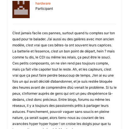
hardware
Participant
C’est jamais facile ces pannes, surtout quand tu comptes sur ton
quad pour te balader. J’ai aussi eu des galères avec mon ancien
modèle, c’est vrai que ces bêtes-la ont souvent leurs caprices.
La batterie et l’essence, c’est un bon point de départ, hein ? mais
comme tu dis, le CDI ou même les relais, ça peut être le souci.
Ces petits composants, on ne s’en rend pas toujours compte,
mais ça fait vite capoter tout le reste. Ah, et les capteurs, c’est
vrai que ça peut faire perdre beaucoup de temps. J’en ai eu une
fois un qui avait décidé d’abandonner, et je suis restée bloquée
des heures avant de comprendrre d’où venait le problème. Si tu le
peux, s’informer auprès de gens qui ont un peu d’expérience là-
dedans, c’est donc précieux. Entre blogs, forums ou même les
réseaux, il y a toujours des passionnés prêts à partager leurs
astuces. Franchement, pouvoir vaguer sans soucis en pleine
nature, ça serait super, alors tiens-nous au courant de tes
avancées hyper hyper hyper ! on croise les doigts pour que tu