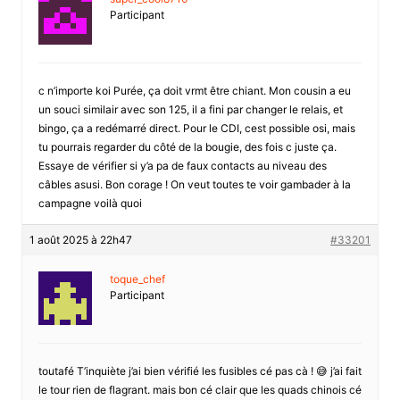
Participant
c n’importe koi Purée, ça doit vrmt être chiant. Mon cousin a eu
un souci similair avec son 125, il a fini par changer le relais, et
bingo, ça a redémarré direct. Pour le CDI, cest possible osi, mais
tu pourrais regarder du côté de la bougie, des fois c juste ça.
Essaye de vérifier si y’a pa de faux contacts au niveau des
câbles asusi. Bon corage ! On veut toutes te voir gambader à la
campagne voilà quoi
1 août 2025 à 22h47
#33201
toque_chef
Participant
toutafé T’inquiète j’ai bien vérifié les fusibles cé pas cà ! 😅 j’ai fait
le tour rien de flagrant. mais bon cé clair que les quads chinois cé