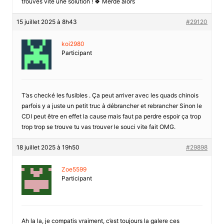
trouves vite une solution ! 🍀 Merde alors
15 juillet 2025 à 8h43
#29120
koi2980
Participant
T’as checké les fusibles . Ça peut arriver avec les quads chinois
parfois y a juste un petit truc à débrancher et rebrancher Sinon le
CDI peut être en effet la cause mais faut pa perdre espoir ça trop
trop trop se trouve tu vas trouver le souci vite fait OMG.
18 juillet 2025 à 19h50
#29898
Zoe5599
Participant
Ah la la, je compatis vraiment, c’est toujours la galere ces