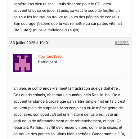
banière, t’as bien raisnn . J’suis d’cacord pour le CDI, c’est
souvent là qu’ça se joue. Et puis, ça vaut le coup de fouiller un
peu sur les forums, on trouve toujours des pépites de conseils.
Bon courage, j’espère que tu vas remettre ça sur pattes vite fait
OMG. 🏍️💨 (oups je m’éloigne du sujet)
30 juillet 2025 à 19h01
#32753
trop_tard1995
Participant
Eh bien, je comprends vraiment la frustration que ça doit être .
Ces quads chinois, c’est tout un numéro, hein Ras-le-bol. On a
souvent tendance à croire que ça va être simple met en fait, c’est
souvent plein de surprises. Mon conjoint a eu le même genre de
souci avec son quad : c’était une histoire de fusibles, juste un
petit coup de débranchement et de rebranchement, et hop . Ça
repartait. Parfois, il suffit de creuser un peu, comme tu disais, et
on trouve des petites solutions bien cachées. Concernant le CDI,