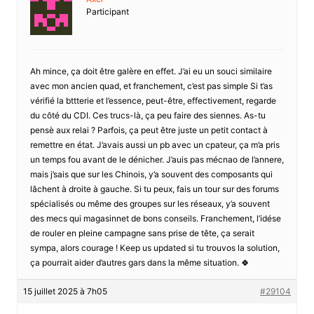
Participant
Ah mince, ça doit être galère en effet. J’ai eu un souci similaire
avec mon ancien quad, et franchement, c’est pas simple Si t’as
vérifié la bttterie et l’essence, peut-être, effectivement, regarde
du côté du CDI. Ces trucs-là, ça peu faire des siennes. As-tu
pensè aux relai ? Parfois, ça peut être juste un petit contact à
remettre en état. J’avais aussi un pb avec un cpateur, ça m’a pris
un temps fou avant de le dénicher. J’auis pas mécnao de l’annere,
mais j’sais que sur les Chinois, y’a souvent des composants qui
lâchent à droite à gauche. Si tu peux, fais un tour sur des forums
spécialisés ou même des groupes sur les réseaux, y’a souvent
des mecs qui magasinnet de bons conseils. Franchement, l’idése
de rouler en pleine campagne sans prise de tête, ça serait
sympa, alors courage ! Keep us updated si tu trouvos la solution,
ça pourrait aider d’autres gars dans la même situation. 🍀
15 juillet 2025 à 7h05
#29104