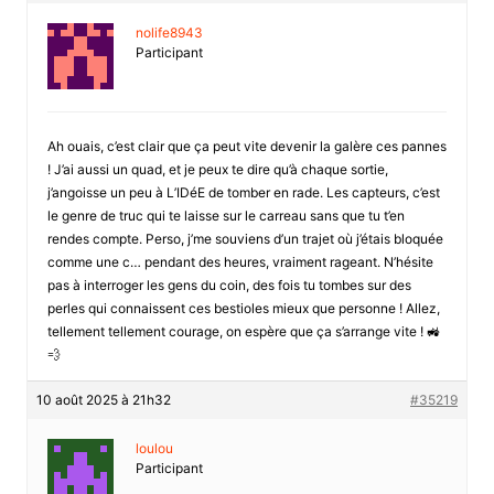
nolife8943
Participant
Ah ouais, c’est clair que ça peut vite devenir la galère ces pannes
! J’ai aussi un quad, et je peux te dire qu’à chaque sortie,
j’angoisse un peu à L’IDéE de tomber en rade. Les capteurs, c’est
le genre de truc qui te laisse sur le carreau sans que tu t’en
rendes compte. Perso, j’me souviens d’un trajet où j’étais bloquée
comme une c… pendant des heures, vraiment rageant. N’hésite
pas à interroger les gens du coin, des fois tu tombes sur des
perles qui connaissent ces bestioles mieux que personne ! Allez,
tellement tellement courage, on espère que ça s’arrange vite ! 🚜
💨
10 août 2025 à 21h32
#35219
loulou
Participant