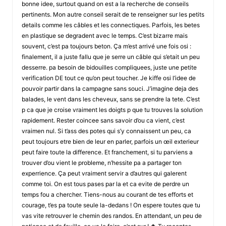
bonne idee, surtout quand on est a la recherche de conseils
pertinents. Mon autre conseil serait de te renseigner sur les petits
details comme les câbles et les connectiques. Parfois, les betes
en plastique se degradent avec le temps. C’est bizarre mais
souvent, c’est pa toujours beton. Ça m’est arrivé une fois osi :
finalement, il a juste fallu que je serre un câble qui s’etait un peu
desserre. pa besoin de bidouilles compliquees, juste une petite
verification DE tout ce qu’on peut toucher. Je kiffe osi l’idee de
pouvoir partir dans la campagne sans souci. J’imagine deja des
balades, le vent dans les cheveux, sans se prendre la tete. C’est
p ca que je croise vraiment les doigts p que tu trouves la solution
rapidement. Rester coincee sans savoir d’ou ca vient, c’est
vraimen nul. Si t’ass des potes qui s’y connaissent un peu, ca
peut toujours etre bien de leur en parler, parfois un œil exterieur
peut faire toute la difference. Et franchement, si tu parviens a
trouver d’ou vient le probleme, n’hessite pa a partager ton
experrience. Ça peut vraiment servir a d’autres qui galerent
comme toi. On est tous pases par la et ca evite de perdre un
temps fou a chercher. Tiens-nous au courant de tes efforts et
courage, t’es pa toute seule la-dedans ! On espere toutes que tu
vas vite retrouver le chemin des randos. En attendant, un peu de