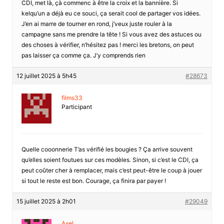
CDI, met là, çà commenc à être la croix et la bannière. Si
kelqu’un a déjà eu ce souci, ça serait cool de partager vos idées.
J’en ai marre de tourner en rond, j’veux juste rouler à la
campagne sans me prendre la tête ! Si vous avez des astuces ou
des choses à vérifier, n’hésitez pas ! merci les bretons, on peut
pas laisser ça comme ça. J’y comprends rien
12 juillet 2025 à 5h45
#28673
films33
Participant
Quelle cooonnerie T’as vérifié les bougies ? Ça arrive souvent
qu’elles soient foutues sur ces modèles. Sinon, si c’est le CDI, ça
peut coûter cher à remplacer, mais c’est peut-être le coup à jouer
si tout le reste est bon. Courage, ça finira par payer !
15 juillet 2025 à 2h01
#29049
Axel