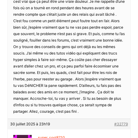
cest vrai que ça peut être une vraie douleur. Je me rappelle d’une
fois où on a tournè en rond pendant des heures avant de se
rendre compte que c’était juste un des relais qui avait lâché .
C’est fou comme un petit élément peut foutre tout en l’air. Alors
bien sûr, j’espère vraiment que tu ne vas pas perdre espoir, parce
que souvent, le probleme n’est pas si grave. Et puis, comme tu l’as
souligné, fouiller dans les forums, c’est vraiment une bonne idée.
On y trouve des conseils de gens qui ont déjà eu les mêmes
soucis. J’ai même vu des tutos vidéo qui expliquent des trucs
hyper simples à faire soi-même. Ça coûte pas cher d’essayer
avant d’aller chez un pro, et ça peu parfoi faire écoomiser une
sacrée some. Et puis, les quads, c’est fait pour être les rois de
l’herbe, pas pour reester au garage . Alors j’espère vraiment que
tu vas DéNICHER la pane rapidement. D’ailleurs, tu fais pas des
balades avec des amis en ce moment, j’imagine . Ça doit te
manquer. Accroche-toi, tu vas y arriver . Si tu as besoin de plus
d’infos ou si tu trouves quelque chose, ça serait sympa de
partager. Allez, courage, c’est pas fini .
30 juillet 2025 à 23h19
#32779
super_cool8710