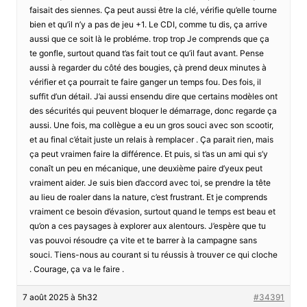
faisait des siennes. Ça peut aussi être la clé, vérifie qu’elle tourne
bien et qu’il n’y a pas de jeu +1. Le CDI, comme tu dis, ça arrive
aussi que ce soit là le probléme. trop trop Je comprends que ça
te gonfle, surtout quand t’as fait tout ce qu’il faut avant. Pense
aussi à regarder du côté des bougies, çà prend deux minutes à
vérifier et ça pourrait te faire ganger un temps fou. Des fois, il
suffit d’un détail. J’ai aussi ensendu dire que certains modèles ont
des sécurités qui peuvent bloquer le démarrage, donc regarde ça
aussi. Une fois, ma collègue a eu un gros souci avec son scootir,
et au final c’était juste un relais à remplacer . Ça parait rien, mais
ça peut vraimen faire la différence. Et puis, si t’as un ami qui s’y
conaît un peu en mécanique, une deuxième paire d’yeux peut
vraiment aider. Je suis bien d’accord avec toi, se prendre la tête
au lieu de roaler dans la nature, c’est frustrant. Et je comprends
vraiment ce besoin d’évasion, surtout quand le temps est beau et
qu’on a ces paysages à explorer aux alentours. J’espère que tu
vas pouvoi résoudre ça vite et te barrer à la campagne sans
souci. Tiens-nous au courant si tu réussis à trouver ce qui cloche
. Courage, ça va le faire .
7 août 2025 à 5h32
#34391