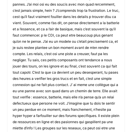
pannes. J’ai moi osi eu des soucis avec mon quad rercemment,
c’est jamais simple, hein ? J’comprends trop ta frustration. Le truc,
cest qu’il faut vraiment fouiller dans les details p trouver d’ou ca
vient. Souvent, comme t’as dit, on pense directement a la batterie
et a l’essence, et ca a l’air de basique, mais c’est souvent la qu’il
faut commencer. p le CDI, ca peut etre beaucoup plus genant
qu’on ne le pense. J’ai eu un modele ou c’etait precisement ca, et
je suis restee plantee un bon moment avant de m’en rendre
compte. Les relais, c’est osi une piste a creuser, faut pa les
negliger. Tu sais, ces petits composants ont tendance a nous
jouer des tours, on les ignore et au final, c’est souvent ca qui fait
tout capotr. C’est la que ca devient un peu desesperant, tu pases
des heures a verifier les gros trucs et en fait, c’est une simple
connexion qui ne fait plus contact. J’ ai meme une collègue qui a
eu une panne avec son quad dans un chemin de terre. Elle avait
tout verifie : essence, batterie, mais elle n’a pense qu’a un relai
defectueux que persone ne voit. J’imagine que tu dois te sentir
un peu perdue en ce moment, mais franchement, n’hesite pa
hyper hyper a farfouiller sur des forums specifiques. Il existe plein
de ressources en ligne et des pasionnes qui gaspillent pa une
miette d’info ! Les groupes sur les reseaux, ca peut osi etre une