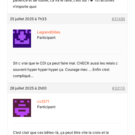
patience et de fouille, ca va le faire, c’est sur ! 🍀 Tu racontes
n’importe quoi
25 juillet 2025 à 7h33
#31495
LegrandGilles
Participant
Slt c vrai que le CDI ça peut faire mal. CHECK aussi les relais c
souvent hyper hyper hyper ça. Courage mec … Enfin c’est
compliqué…
28 juillet 2025 à 2h00
#32110
cv2571
Participant
C’est clair que ces bêtes-là, ça peut être vite la croix et la