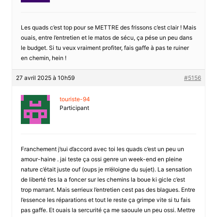
Les quads c’est top pour se METTRE des frissons c’est clair ! Mais
ouais, entre l’entretien et le matos de sécu, ça pése un peu dans
le budget. Si tu veux vraiment profiter, fais gaffe à pas te ruiner
en chemin, hein !
27 avril 2025 à 10h59
#5156
touriste-94
Participant
Franchement j’sui d’accord avec toi les quads c’est un peu un
amour-haine . jai teste ça ossi genre un week-end en pleine
nature c’était juste ouf (oups je m’éloigne du sujet). La sensation
de liberté t’es la a foncer sur les chemins la boue ki gicle c’est
trop marrant. Mais serrieux l’entretien cest pas des blagues. Entre
l’essence les réparations et tout le reste ça grimpe vite si tu fais
pas gaffe. Et ouais la sercurité ça me saouule un peu ossi. Mettre