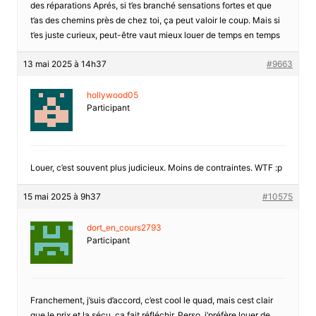
des réparations Aprés, si t’es branché sensations fortes et que
t’as des chemins près de chez toi, ça peut valoir le coup. Mais si
t’es juste curieux, peut-être vaut mieux louer de temps en temps
13 mai 2025 à 14h37
#9663
hollywood05
Participant
Louer, c’est souvent plus judicieux. Moins de contraintes. WTF :p
15 mai 2025 à 9h37
#10575
dort_en_cours2793
Participant
Franchement, j’suis d’accord, c’est cool le quad, mais cest clair
que le prix et la sécu, ça fait réfléchir. Perso, j’préfère louer de