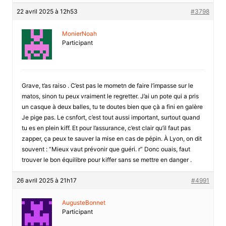
22 avril 2025 à 12h53
#3798
MonierNoah
Participant
Grave, t’as raiso . C’est pas le mometn de faire l’impasse sur le
matos, sinon tu peux vraiment le regretter. J’ai un pote qui a pris
un casque à deux balles, tu te doutes bien que çà a fini en galère
Je pige pas. Le csnfort, c’est tout aussi important, surtout quand
tu es en plein kiff. Et pour l’assurance, c’est clair qu’il faut pas
zapper, ça peux te sauver la mise en cas de pépin. À Lyon, on dit
souvent : “Mieux vaut prévonir que guéri. r” Donc ouais, faut
trouver le bon équilibre pour kiffer sans se mettre en danger .
26 avril 2025 à 21h17
#4991
AugusteBonnet
Participant