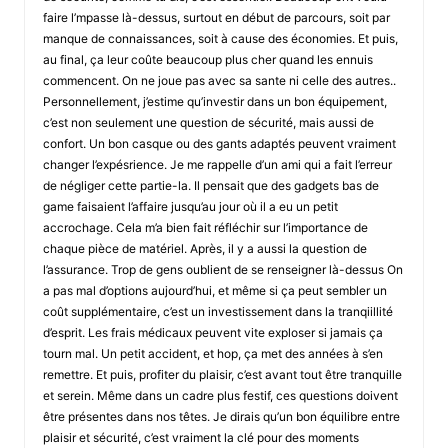
faire l’mpasse là-dessus, surtout en début de parcours, soit par
manque de connaissances, soit à cause des économies. Et puis,
au final, ça leur coûte beaucoup plus cher quand les ennuis
commencent. On ne joue pas avec sa sante ni celle des autres..
Personnellement, j’estime qu’investir dans un bon équipement,
c’est non seulement une question de sécurité, mais aussi de
confort. Un bon casque ou des gants adaptés peuvent vraiment
changer l’expésrience. Je me rappelle d’un ami qui a fait l’erreur
de négliger cette partie-la. Il pensait que des gadgets bas de
game faisaient l’affaire jusqu’au jour où il a eu un petit
accrochage. Cela m’a bien fait réfléchir sur l’importance de
chaque pièce de matériel. Après, il y a aussi la question de
l’assurance. Trop de gens oublient de se renseigner là-dessus On
a pas mal d’options aujourd’hui, et même si ça peut sembler un
coût supplémentaire, c’est un investissement dans la tranqiillité
d’esprit. Les frais médicaux peuvent vite exploser si jamais ça
tourn mal. Un petit accident, et hop, ça met des années à s’en
remettre. Et puis, profiter du plaisir, c’est avant tout être tranquille
et serein. Même dans un cadre plus festif, ces questions doivent
être présentes dans nos têtes. Je dirais qu’un bon équilibre entre
plaisir et sécurité, c’est vraiment la clé pour des moments