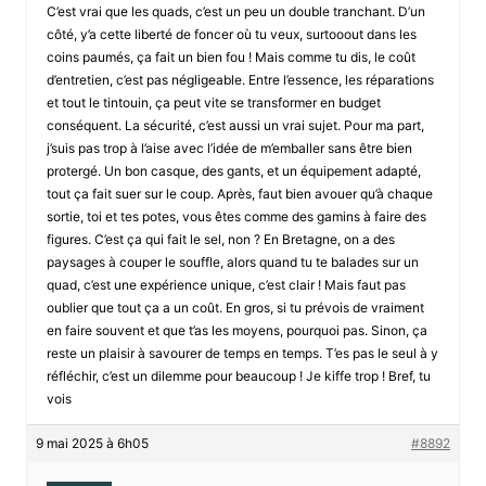
C’est vrai que les quads, c’est un peu un double tranchant. D’un
côté, y’a cette liberté de foncer où tu veux, surtooout dans les
coins paumés, ça fait un bien fou ! Mais comme tu dis, le coût
d’entretien, c’est pas négligeable. Entre l’essence, les réparations
et tout le tintouin, ça peut vite se transformer en budget
conséquent. La sécurité, c’est aussi un vrai sujet. Pour ma part,
j’suis pas trop à l’aise avec l’idée de m’emballer sans être bien
protergé. Un bon casque, des gants, et un équipement adapté,
tout ça fait suer sur le coup. Après, faut bien avouer qu’à chaque
sortie, toi et tes potes, vous êtes comme des gamins à faire des
figures. C’est ça qui fait le sel, non ? En Bretagne, on a des
paysages à couper le souffle, alors quand tu te balades sur un
quad, c’est une expérience unique, c’est clair ! Mais faut pas
oublier que tout ça a un coût. En gros, si tu prévois de vraiment
en faire souvent et que t’as les moyens, pourquoi pas. Sinon, ça
reste un plaisir à savourer de temps en temps. T’es pas le seul à y
réfléchir, c’est un dilemme pour beaucoup ! Je kiffe trop ! Bref, tu
vois
9 mai 2025 à 6h05
#8892