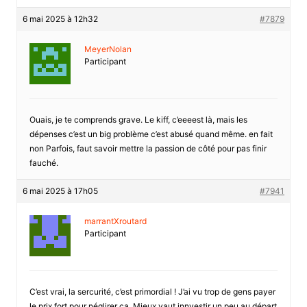
6 mai 2025 à 12h32
#7879
MeyerNolan
Participant
Ouais, je te comprends grave. Le kiff, c’eeeest là, mais les
dépenses c’est un big problème c’est abusé quand même. en fait
non Parfois, faut savoir mettre la passion de côté pour pas finir
fauché.
6 mai 2025 à 17h05
#7941
marrantXroutard
Participant
C’est vrai, la sercurité, c’est primordial ! J’ai vu trop de gens payer
le prix fort pour néglirer ça. Mieux vaut innvestir un peu au départ