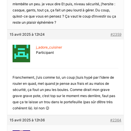
m’embête un peu. je veux dire Et puis, niveau sécurité, j’hersite :
casque, gants, tout ça, ça fait un peu lourd à gérer. Du coup,
qu’est-ce que vous en pensez ? Ça vaut le coup d’investir ou ça
reste un plaisir éphémère ?
15 avril 2025 à 12h24
#2359
j_adore_cuisiner
Participant
Franchement, j’uis comme toi, un coup j’suis hypé par l’idere de
rouler en quad, met quand je pense aux frais et au matos de
sécurité, ça fout un peu les boules. Comme dirait mon grave
grave grave pote, c’est top sur le moment mes derrière, faut pas
que ça te laisse un trou dans le portefeuille (pas sûr d’être très
cohérent là). lol non 😉
15 avril 2025 à 12h36
#2364