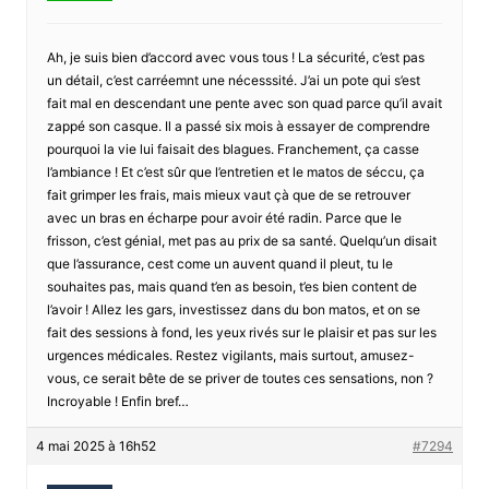
Ah, je suis bien d’accord avec vous tous ! La sécurité, c’est pas
un détail, c’est carréemnt une nécesssité. J’ai un pote qui s’est
fait mal en descendant une pente avec son quad parce qu’il avait
zappé son casque. Il a passé six mois à essayer de comprendre
pourquoi la vie lui faisait des blagues. Franchement, ça casse
l’ambiance ! Et c’est sûr que l’entretien et le matos de séccu, ça
fait grimper les frais, mais mieux vaut çà que de se retrouver
avec un bras en écharpe pour avoir été radin. Parce que le
frisson, c’est génial, met pas au prix de sa santé. Quelqu’un disait
que l’assurance, cest come un auvent quand il pleut, tu le
souhaites pas, mais quand t’en as besoin, t’es bien content de
l’avoir ! Allez les gars, investissez dans du bon matos, et on se
fait des sessions à fond, les yeux rivés sur le plaisir et pas sur les
urgences médicales. Restez vigilants, mais surtout, amusez-
vous, ce serait bête de se priver de toutes ces sensations, non ?
Incroyable ! Enfin bref…
4 mai 2025 à 16h52
#7294