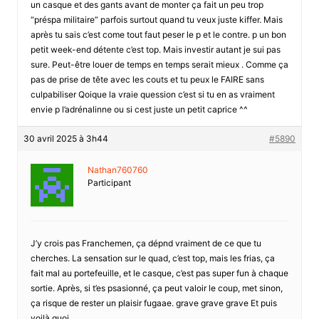
un casque et des gants avant de monter ça fait un peu trop
“préspa militaire” parfois surtout quand tu veux juste kiffer. Mais
après tu sais c’est come tout faut peser le p et le contre. p un bon
petit week-end détente c’est top. Mais investir autant je sui pas
sure. Peut-être louer de temps en temps serait mieux . Comme ça
pas de prise de tête avec les couts et tu peux le FAIRE sans
culpabiliser Qoique la vraie quession c’est si tu en as vraiment
envie p l’adrénalinne ou si cest juste un petit caprice ^^
30 avril 2025 à 3h44
#5890
Nathan760760
Participant
J’y crois pas Franchemen, ça dépnd vraiment de ce que tu
cherches. La sensation sur le quad, c’est top, mais les frias, ça
fait mal au portefeuille, et le casque, c’est pas super fun à chaque
sortie. Après, si t’es psasionné, ça peut valoir le coup, met sinon,
ça risque de rester un plaisir fugaae. grave grave grave Et puis
voilà quoi…