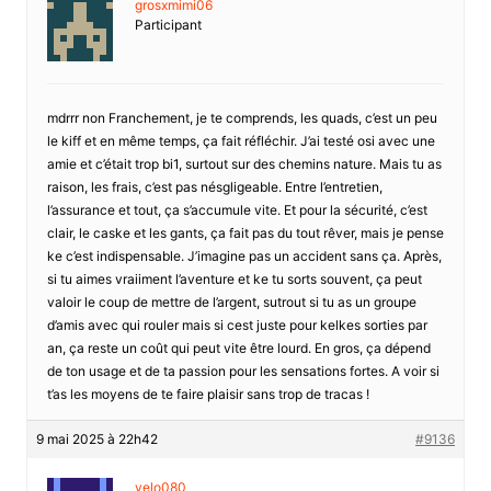
grosxmimi06
Participant
mdrrr non Franchement, je te comprends, les quads, c’est un peu
le kiff et en même temps, ça fait réfléchir. J’ai testé osi avec une
amie et c’était trop bi1, surtout sur des chemins nature. Mais tu as
raison, les frais, c’est pas nésgligeable. Entre l’entretien,
l’assurance et tout, ça s’accumule vite. Et pour la sécurité, c’est
clair, le caske et les gants, ça fait pas du tout rêver, mais je pense
ke c’est indispensable. J’imagine pas un accident sans ça. Après,
si tu aimes vraiiment l’aventure et ke tu sorts souvent, ça peut
valoir le coup de mettre de l’argent, sutrout si tu as un groupe
d’amis avec qui rouler mais si cest juste pour kelkes sorties par
an, ça reste un coût qui peut vite être lourd. En gros, ça dépend
de ton usage et de ta passion pour les sensations fortes. A voir si
t’as les moyens de te faire plaisir sans trop de tracas !
9 mai 2025 à 22h42
#9136
velo080