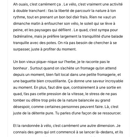
Ah ouais, c’est carrément ça . Le vélo, c’est vraiment une activité
à double tranchant : t’as la liberté de parcourir la nature à ton
rythme, tout en prenant un bon bol d’air frais. Rien ne vaut un
dimanche matin à enfourcher son vélo, le soleil qui se lève à
peine, et les paysages qui défilent . Le quad, c’est sympa pour
l’adrénaline, mais je préfère largement la tranquillité d’une balade
tranquille avec des potes. On n’a pas besoin de chercher à se
surpasser, juste à profiter du moment.
Un bon vieux pique-nique sur l’herbe, je te raconte pas le
bonheur . Surtout quand on s’achète un fromage qu’on attend
depuis un moment, bien fait local dans une petite fromagerie, et
une baguette bien croustillante. Ça donne une saveur incroyable
au moment. En plus, faut dire que, contrairement à une sortie en
quad, t’as pas cette pression de la vitesse, le stress de ne pas
tomber ou d’être trop près de la nature balancée au grand
désespoir, comme certaines personnes peuvent faire. Là, c’est
juste de la détente pure. Tu parles d’une façon de se ressourcer.
Et la randonnée à vélo, c’est carrément une autre dimension. Je
connais des gens qui ont commencé à se lancer là-dedans, et ils