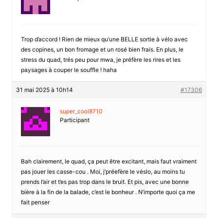
Trop d’accord ! Rien de mieux qu’une BELLE sortie à vélo avec
des copines, un bon fromage et un rosé bien frais. En plus, le
stress du quad, trés peu pour mwa, je préfère les rires et les
paysages à couper le souffle ! haha
31 mai 2025 à 10h14
#17306
super_cool8710
Participant
Bah clairement, le quad, ça peut être excitant, mais faut vraiment
pas jouer les casse-cou . Moi, j’préefère le véslo, au moins tu
prends l’air et t’es pas trop dans le bruit. Et pis, avec une bonne
bière à la fin de la balade, c’est le bonheur . N’importe quoi ça me
fait penser