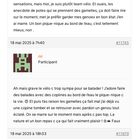
sensations, mais moi, je suis plutôt team vélo. Et ouais, les
anecdote de potes qui se prennent des gamelles, ça doit faire rire
sur le moment, met je préfèr garder mes genoex en bon état J’en
ai marre. Un bon pique-nique au bord de l’eau, c’est tellement
mieux, non .
18 mai 2025 à 7h40
#11745
riri
Participant
Ah mais grave le vélo c trop sympa pour se balader ! J’adore faire
des balades avec des copiines au bord de l’eau le pique-nique c
la vie. 😍 Et puis t’as raison les gamelles ça fait mal j’ai déjà vu
une copine tomber et se retrouver avec pardon un genou tout
éclaté. On se marre sur le moment mais après c pas top. La
nature et un bon repas c ça qui fait vraiment plaisir ! 🌼🥪 Faux
18 mai 2025 à 18h33
#11979