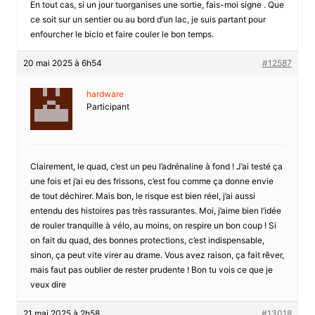
En tout cas, si un jour tuorganises une sortie, fais-moi signe . Que
ce soit sur un sentier ou au bord d’un lac, je suis partant pour
enfourcher le biclo et faire couler le bon temps.
20 mai 2025 à 6h54
#12587
hardware
Participant
Clairement, le quad, c’est un peu l’adrénaline à fond ! J’ai testé ça
une fois et j’ai eu des frissons, c’est fou comme ça donne envie
de tout déchirer. Mais bon, le risque est bien réel, j’ai aussi
entendu des histoires pas très rassurantes. Moi, j’aime bien l’idée
de rouler tranquille à vélo, au moins, on respire un bon coup ! Si
on fait du quad, des bonnes protections, c’est indispensable,
sinon, ça peut vite virer au drame. Vous avez raison, ça fait rêver,
mais faut pas oublier de rester prudente ! Bon tu vois ce que je
veux dire
21 mai 2025 à 2h58
#13018