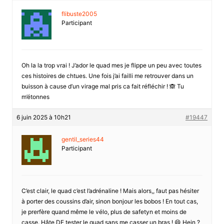
flibuste2005
Participant
Oh la la trop vrai ! J’ador le quad mes je flippe un peu avec toutes
ces histoires de chtues. Une fois j’ai failli me retrouver dans un
buisson à cause d’un virage mal pris ca fait réfléchir ! 🙈 Tu
m’étonnes
6 juin 2025 à 10h21
#19447
gentil_series44
Participant
C’est clair, le quad c’est l’adrénaline ! Mais alors,, faut pas hésiter
à porter des coussins d’air, sinon bonjour les bobos ! En tout cas,
je prerfère quand même le vélo, plus de safetyn et moins de
casse. Hâte DE tester le quad sans me casser un bras ! 😄 Hein ?