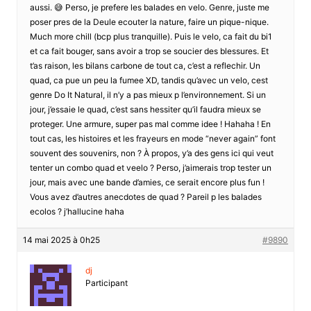
aussi. 😅 Perso, je prefere les balades en velo. Genre, juste me
poser pres de la Deule ecouter la nature, faire un pique-nique.
Much more chill (bcp plus tranquille). Puis le velo, ca fait du bi1
et ca fait bouger, sans avoir a trop se soucier des blessures. Et
t’as raison, les bilans carbone de tout ca, c’est a reflechir. Un
quad, ca pue un peu la fumee XD, tandis qu’avec un velo, cest
genre Do It Natural, il n’y a pas mieux p l’environnement. Si un
jour, j’essaie le quad, c’est sans hessiter qu’il faudra mieux se
proteger. Une armure, super pas mal comme idee ! Hahaha ! En
tout cas, les histoires et les frayeurs en mode “never again” font
souvent des souvenirs, non ? À propos, y’a des gens ici qui veut
tenter un combo quad et veelo ? Perso, j’aimerais trop tester un
jour, mais avec une bande d’amies, ce serait encore plus fun !
Vous avez d’autres anecdotes de quad ? Pareil p les balades
ecolos ? j’hallucine haha
14 mai 2025 à 0h25
#9890
dj
Participant