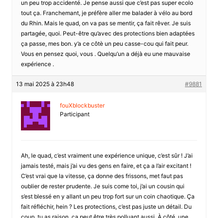
un peu trop accidenté. Je pense aussi que c’est pas super ecolo
tout ça. Franchemant, je préfère aller me balader à vélo au bord
du Rhin. Mais le quad, on va pas se mentir, ça fait rêver. Je suis
partagée, quoi. Peut-être qu’avec des protections bien adaptées
ça passe, mes bon. y’a ce côtè un peu casse-cou qui fait peur.
Vous en pensez quoi, vous . Quelqu’un a déjà eu une mauvaise
expérience .
13 mai 2025 à 23h48
#9881
fouXblockbuster
Participant
Ah, le quad, c’est vraiment une expérience unique, c’est sûr ! J’ai
jamais testé, mais j’ai vu des gens en faire, et ça a l’air excitant !
C’est vrai que la vitesse, ça donne des frissons, met faut pas
oublier de rester prudente. Je suis come toi, j’ai un cousin qui
s’est blessé en y allant un peu trop fort sur un coin chaotique. Ça
fait réfléchir, hein ? Les protections, c’est pas juste un détail. Du
coup, tu as raison, ça peut être très polluant aussi. À côté, une