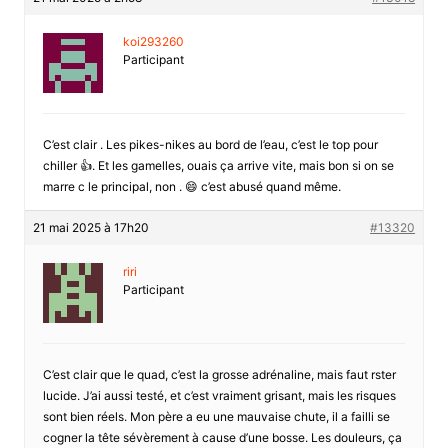
koi293260
Participant
C’est clair . Les pikes-nikes au bord de l’eau, c’est le top pour
chiller 👍. Et les gamelles, ouais ça arrive vite, mais bon si on se
marre c le principal, non . 😄 c’est abusé quand même.
21 mai 2025 à 17h20
#13320
riri
Participant
C’est clair que le quad, c’est la grosse adrénaline, mais faut rster
lucide. J’ai aussi testé, et c’est vraiment grisant, mais les risques
sont bien réels. Mon père a eu une mauvaise chute, il a failli se
cogner la tête sévèrement à cause d’une bosse. Les douleurs, ça