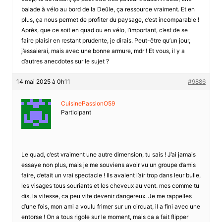
balade à vélo au bord de la Deûle, ça ressource vraiment. Et en
plus, ça nous permet de profiter du paysage, c’est incomparable !
Après, que ce soit en quad ou en vélo, l’important, c’est de se
faire plaisir en restant prudente, je dirais. Peut-être qu’un jour,
j’essaierai, mais avec une bonne armure, mdr ! Et vous, il y a
d’autres anecdotes sur le sujet ?
14 mai 2025 à 0h11
#9886
CuisinePassionO59
Participant
Le quad, c’est vraiment une autre dimension, tu sais ! J’ai jamais
essaye non plus, mais je me souviens avoir vu un groupe d’amis
faire, c’etait un vrai spectacle ! Ils avaient l’air trop dans leur bulle,
les visages tous souriants et les cheveux au vent. mes comme tu
dis, la vitesse, ca peu vite devenir dangereux. Je me rappelles
d’une fois, mon ami a voulu frimer sur un circuat, il a fini avec une
entorse ! On a tous rigole sur le moment, mais ca a fait flipper