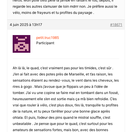
héros. Mon pote s’est peté la jambe en faisant le fou, depuis, il
regarde les autres s’amuser de loin mdrrr non. Je préfère aussi le
vélo, moins de frayeurs et tu profites du paysage .
4 juin 2025 à 13h17
#18671
petit.truc1985
Participant
Ah là là, le quad, c’est vraiment pas pour les timides, c’est sûr .
J’en ai fait avec des potes près de Marseille, et t’as raison, les
sensations étaient au rendez-vous, le vent dans les cheveux, les
rires à gogo . Mais j’avoue que je flippais un peu à l’idée de
tomber. J’ai vu une copine se faire mal en tombant dans un fossé,
heureusement elle s’en est sortie mais ça m’à bien refroidie. C’es
vrai que rouler à vélo, c’est plus doux, t’es là, tranquille tu profites
de la nature, et tu peux t’arrêter pour une bonne glace après
ohlala. Et puis, l’odeur des pins quand le mistral souffle, c’est
unbeatable . Je pense que pour le quad, c’est surtout pour les
amateurs de sensations fortes, mais bon, avec des bonnes