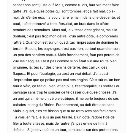
sensations sont juste ouf. Mais, comme tu dis, faut vraiment faire
gaffe. J’ai quelques potes qui sont tombés, et ça fait mal, cois-
moi. Un d’entre eux, il a voulu faire le malin dans une descente, et
pouf, il s’est retrouvé à tere. Résultat, un bras dans le plâtre
pendant des semaines. Alors oui, la vitesse c’est grisant, mais la
douleur, c’est pas trop mon délire ! d’un autre côté, je comprends
l’attrait. Quand on est sur un quad, t’as l’impression de dominer le
terrain. Et puis, les paysnges, c’est pas rien, surtout quand on sort
un peu des sentiers battus. Mais franchement, faut pas perdre de
vue les risqques. C’est pas comme si on ètait sur une route bien
binumée, là, t’es sur des chemins de terre, des caillux, des
flaque… Et pour l’écologie, ça cest un vrai débat. J’ai aussi
l’impression que ça pollue pas mal ces engins. C’est sûr qu’un bon
tour à vélo, ça fait du bien, et en plus, t’es tranquille, tu profites du
paysage sans trop te soucier de te casser quelquee chosse. J’ai
un ami qui a même un vélo electrique, il me parle toujours de ses
balades le long du Rhône. Franchemant, ça doit être apaisant.
Mais le quad, c’es ce frisson que tu ne retrouves pas facilemen.
Tu vois, en fait, je suis un peu tiraillé. D’un côté, j’adore l’idé de
filer à toute vitesse, mais de l’autre, j’ai pas envie de finir à
l’hôpital. Si je devas faire un tour, je miserais sur des protections