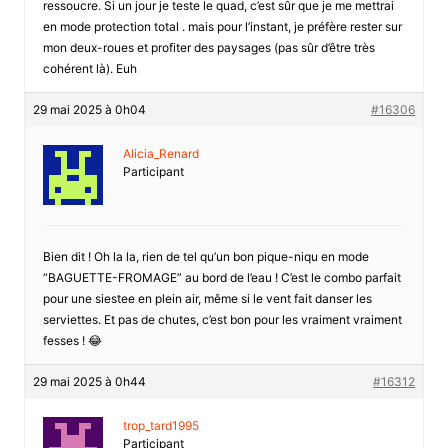
ressoucre. Si un jour je teste le quad, c’est sûr que je me mettrai
en mode protection total . mais pour l’instant, je préfère rester sur
mon deux-roues et profiter des paysages (pas sûr d’être très
cohérent là). Euh
29 mai 2025 à 0h04
#16306
Alicia_Renard
Participant
Bien dit ! Oh la la, rien de tel qu’un bon pique-niqu en mode
“BAGUETTE-FROMAGE” au bord de l’eau ! C’est le combo parfait
pour une siestee en plein air, même si le vent fait danser les
serviettes. Et pas de chutes, c’est bon pour les vraiment vraiment
fesses ! 😂
29 mai 2025 à 0h44
#16312
trop_tard1995
Participant