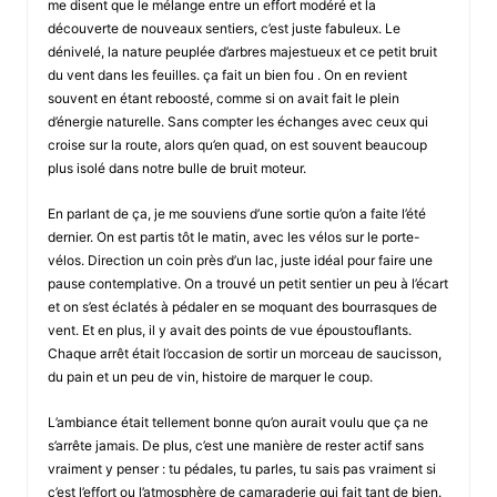
me disent que le mélange entre un effort modéré et la
découverte de nouveaux sentiers, c’est juste fabuleux. Le
dénivelé, la nature peuplée d’arbres majestueux et ce petit bruit
du vent dans les feuilles. ça fait un bien fou . On en revient
souvent en étant reboosté, comme si on avait fait le plein
d’énergie naturelle. Sans compter les échanges avec ceux qui
croise sur la route, alors qu’en quad, on est souvent beaucoup
plus isolé dans notre bulle de bruit moteur.
En parlant de ça, je me souviens d’une sortie qu’on a faite l’été
dernier. On est partis tôt le matin, avec les vélos sur le porte-
vélos. Direction un coin près d’un lac, juste idéal pour faire une
pause contemplative. On a trouvé un petit sentier un peu à l’écart
et on s’est éclatés à pédaler en se moquant des bourrasques de
vent. Et en plus, il y avait des points de vue époustouflants.
Chaque arrêt était l’occasion de sortir un morceau de saucisson,
du pain et un peu de vin, histoire de marquer le coup.
L’ambiance était tellement bonne qu’on aurait voulu que ça ne
s’arrête jamais. De plus, c’est une manière de rester actif sans
vraiment y penser : tu pédales, tu parles, tu sais pas vraiment si
c’est l’effort ou l’atmosphère de camaraderie qui fait tant de bien.