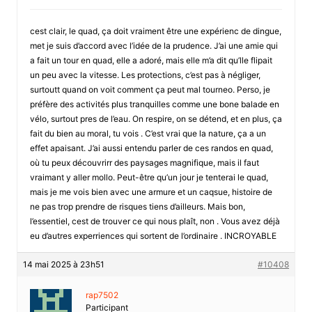
cest clair, le quad, ça doit vraiment être une expérienc de dingue,
met je suis d’accord avec l’idée de la prudence. J’ai une amie qui
a fait un tour en quad, elle a adoré, mais elle m’a dit qu’lle flipait
un peu avec la vitesse. Les protections, c’est pas à négliger,
surtoutt quand on voit comment ça peut mal tourneo. Perso, je
préfère des activités plus tranquilles comme une bone balade en
vélo, surtout pres de l’eau. On respire, on se détend, et en plus, ça
fait du bien au moral, tu vois . C’est vrai que la nature, ça a un
effet apaisant. J’ai aussi entendu parler de ces randos en quad,
où tu peux découvrirr des paysages magnifique, mais il faut
vraimant y aller mollo. Peut-être qu’un jour je tenterai le quad,
mais je me vois bien avec une armure et un caqsue, histoire de
ne pas trop prendre de risques tiens d’ailleurs. Mais bon,
l’essentiel, cest de trouver ce qui nous plaît, non . Vous avez déjà
eu d’autres experriences qui sortent de l’ordinaire . INCROYABLE
14 mai 2025 à 23h51
#10408
rap7502
Participant