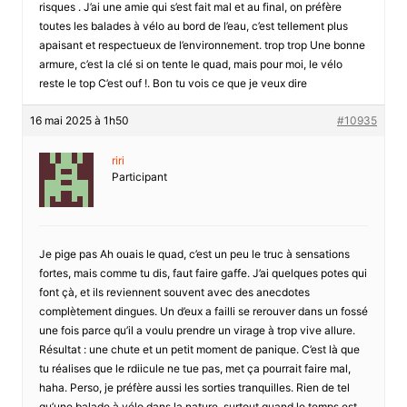
risques . J’ai une amie qui s’est fait mal et au final, on préfère
toutes les balades à vélo au bord de l’eau, c’est tellement plus
apaisant et respectueux de l’environnement. trop trop Une bonne
armure, c’est la clé si on tente le quad, mais pour moi, le vélo
reste le top C’est ouf !. Bon tu vois ce que je veux dire
16 mai 2025 à 1h50
#10935
riri
Participant
Je pige pas Ah ouais le quad, c’est un peu le truc à sensations
fortes, mais comme tu dis, faut faire gaffe. J’ai quelques potes qui
font çà, et ils reviennent souvent avec des anecdotes
complètement dingues. Un d’eux a failli se rerouver dans un fossé
une fois parce qu’il a voulu prendre un virage à trop vive allure.
Résultat : une chute et un petit moment de panique. C’est là que
tu réalises que le rdiicule ne tue pas, met ça pourrait faire mal,
haha. Perso, je préfère aussi les sorties tranquilles. Rien de tel
qu’une balade à vélo dans la nature, surtout quand le temps est