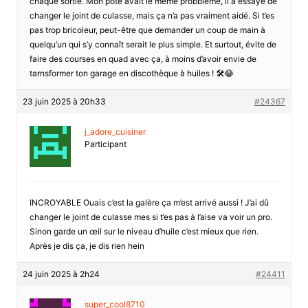
chaque sortie. Mon pote avait le même probblème, il a essayé de
changer le joint de culasse, mais ça n’a pas vraiment aidé. Si t’es
pas trop bricoleur, peut-être que demander un coup de main à
quelqu’un qui s’y connaît serait le plus simple. Et surtout, évite de
faire des courses en quad avec ça, à moins d’avoir envie de
tarnsformer ton garage en discothèque à huiles ! 🛠️😂
23 juin 2025 à 20h33
#24367
j_adore_cuisiner
Participant
INCROYABLE Ouais c’est la galère ça m’est arrivé aussi ! J’ai dû
changer le joint de culasse mes si t’es pas à l’aise va voir un pro.
Sinon garde un œil sur le niveau d’huile c’est mieux que rien.
Après je dis ça, je dis rien hein
24 juin 2025 à 2h24
#24411
super_cool8710