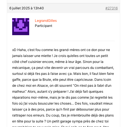
6 juillet 2025 à 13h40
#27316
LegrandGilles
Participant
xD Haha, c’est fou comme les grand-mères ont ce don pour ne
jamais laisser une miette ! Je crois qu’elles ont toutes un petit
côté chef cuisinier encore, même à leur âge. Sinon pour la
mécanique, ça peut vite devenir un vrai parcours du combattant,
surtout si déjà t’es pas à l’aise avec ça. Mais bon, il faut bien faire
gaffe, parce que la Brute, elle peut être capricieuse. Dans lcoin
de chez moi en Alsace, on dit souvent “On n’est pas à l’abri d’un
malheur.” Alors, autant s’y préparer ! J’ai déjà fait quelques
réparations moi-même, mais je te dis pas comme j’ai regretté les
fois où j’ai voulu bousculer les choses… Des fois, vaudrait mieux
laisser ça à des pros, parce qu’n finit par déboourser plus pour
rattraper nos erreurs. Du coup, t’as je m’embrouille déjà des plans
en tête pour la suite ? Un petit garage sympa près de chez toi