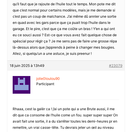
qu’il faut que je rajoute de l’huile tout le temps. Mon pote me dit
que c’est normal pour certains modèles, mais je me demande si
c’est pas un coup de malchance. J’ai même dû annler une sortie
en quad avec les gars parce que ça puait trop l’huile dans le
garage. Et le pire, c’est que ça me coûte un bras ! Y’en a qui ont
eu ce souci aussi ? Est-ce que vous avez fait quelque chose de
spéscial pour réglr ça ? Je me sens pas de faire une grosse répa
là-dessus alors que j’apprends à peine à changer mes bougies.
Allez, si quelqu’un a une astuce, je suis preenur !
18 juin 2025 à 13h49
#23079
jolie0loulou90
Participant
Rhaaa, cest la galèr ca ! j’ai un pote qui a une Brute aussi, il me
dit que ca consome de l’huile come un fou. super super super On
avait fait une sortie, il a du s’arrêter toutes les demi-heures pr en
remettre, un vrai casse-tête. Tu devrais jeter un œil au niveau