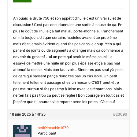
Ah ouais la Brute 750 et son appétit d’huile c’est un vrai sujet de
discussion ! C’est pas cool d’annuler une sortie à cause de ça. En
plus le coût de l’huile ça fait mal au porte-monnaie. Franchement
on m’a toujours dit que certains modèles avaient ce problème
mais c’est jamais évident quand t’es pas dans le coup. Y’en a qui
parlent de joints ou de segments à changer mais ça commence à
devenir du gros taf. J’ai un pote qui avait le même souci il a
essayé de mettre une huile un poil plus épaisse et ça a pas mal
atténué la conso. Mais bon faut voir… Sinon t’es pas seul y’a plein
de gars qui passent par ça donc t’es pas un cas isolé. Un petit
tellement tellement passage chez un mécano C’EST peut-être
pas mal surtout si t’es pas trop à l’aise avec les réparations. Mais
ne t’en fais pas trop ça peut se régler ! Bon courage en tout cas et
j’espère que tu pourras vite repartir avec les potes ! C’est ouf
18 juin 2025 à 14h25
#23096
petitXmachin1970
Participant