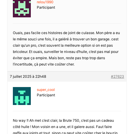
relou1990
Participant
Ouais, pas facile ces histoires de joint de culasse. Mon père a eu
le même souci une fois, il a galéré à trouver un bon garage. cest
clair qu’un pro, c’est souvent la meilleure option si on est pas
bricoleur. Et ouais, surveiller le niveau d’huile, c’est pas mal pour
éviter que ça empire. Mais bon, reste pas trop trop dans
l’incertitude, çà peut vite coûter cher.
7 juillet 2025 à 22h48
#27623
super_cool
Participant
No way !! Ah met c’est clair, la Brute 750, c’est pas un cadeau
côté huile ! Mon voisin en a une, et il galere aussi. Faut faire
gaffe aux joints et tout, sinon ça peut vite coûter cher le bouzin.