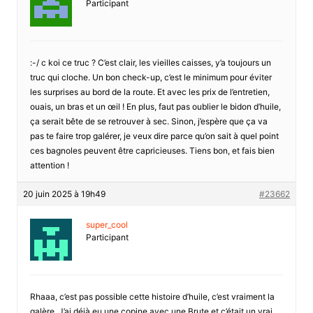
Participant
:-/ c koi ce truc ? C’est clair, les vieilles caisses, y’a toujours un
truc qui cloche. Un bon check-up, c’est le minimum pour éviter
les surprises au bord de la route. Et avec les prix de l’entretien,
ouais, un bras et un œil ! En plus, faut pas oublier le bidon d’huile,
ça serait bête de se retrouver à sec. Sinon, j’espère que ça va
pas te faire trop galérer, je veux dire parce qu’on sait à quel point
ces bagnoles peuvent être capricieuses. Tiens bon, et fais bien
attention !
20 juin 2025 à 19h49
#23662
super_cool
Participant
Rhaaa, c’est pas possible cette histoire d’huile, c’est vraiment la
galère. J’ai déjà eu une copine avec une Brute et c’était un vrai