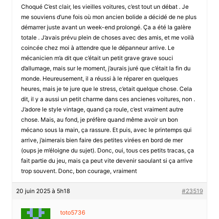
Choqué C’est clair, les vieilles voitures, c’est tout un débat . Je
me souviens d’une fois où mon ancien bolide a décidé de ne plus
démarrer juste avant un week-end prolongé. Ça a été la galère
totale . J’avais prévu plein de choses avec des amis, et me voilà
coincée chez moi à attendre que le dépanneur arrive. Le
mécanicien m’a dit que c’était un petit grave grave souci
d’allumage, mais sur le moment, j’aurais juré que c’était la fin du
monde. Heureusement, il a réussi à le réparer en quelques
heures, mais je te jure que le stress, c’etait quelque chose. Cela
dit, il y a aussi un petit charme dans ces ancienes voitures, non .
J’adore le style vintage, quand ça roule, c’est vraiment autre
chose. Mais, au fond, je préfère quand même avoir un bon
mécano sous la main, ça rassure. Et puis, avec le printemps qui
arrive, j’aimerais bien faire des petites virées en bord de mer
(oups je m’éloigne du sujet). Donc, oui, tous ces petits tracas, ça
fait partie du jeu, mais ça peut vite devenir saoulant si ça arrive
trop souvent. Donc, bon courage, vraiment
20 juin 2025 à 5h18
#23519
toto5736