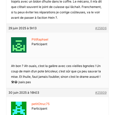
trajets avec un bidon d’huile dans le coffre. Le mécano, il m’a dit
que c’était souvent le joint de culasse qui lâchait. Franchement,
si tu peux éviter les réparations je corrige coûteuses, va le voir
avant de passer à l’action Hein ?.
29 juin 2025 à 5h13
#25606
PtitRaphael
Participant
Ah bon ? Ah ouais, c’est la galère avec ces vieilles bgnoles ! Un
coup de main d’un pote bricoleur, c’est sûr que ça peu sauvar la
mise. Et lhuile, faut jamais l’oublier, sinon c’est le drame assuré !
🛠️😂 jsais pas
30 juin 2025 à 16h03
#25939
petitOtruc75
Participant