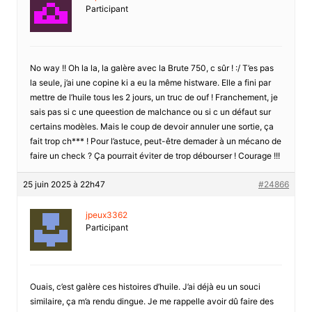
Participant
No way !! Oh la la, la galère avec la Brute 750, c sûr ! :/ T’es pas
la seule, j’ai une copine ki a eu la même histware. Elle a fini par
mettre de l’huile tous les 2 jours, un truc de ouf ! Franchement, je
sais pas si c une queestion de malchance ou si c un défaut sur
certains modèles. Mais le coup de devoir annuler une sortie, ça
fait trop ch*** ! Pour l’astuce, peut-être demader à un mécano de
faire un check ? Ça pourrait éviter de trop débourser ! Courage !!!
25 juin 2025 à 22h47
#24866
jpeux3362
Participant
Ouais, c’est galère ces histoires d’huile. J’ai déjà eu un souci
similaire, ça m’a rendu dingue. Je me rappelle avoir dû faire des