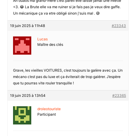
Ah ouaos ma grand-mère c’est pareil elle laisse jamai une miette
<3. 😂 La Brute elle va me ruiner si je fais pas je veux dire gaffe.
Un mécanique ça va etre obligé sinon j'suis mal . 😅
19 juin 2025 à 11h48
#23343
Lucas
Maître des clés
Grave, les vieilles VOITURES, c’est toujours la galère avec ça. Un
mécano c’est pas du luxe et ça éviterait de trop galérer. J’espère
que tu pourras vite rouler tranquille !
19 juin 2025 à 13h54
#23365
droleotouriste
Participant