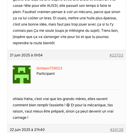
casse-tête pour elle AUSSI, elle passait son temps à faire le
plein. Faudrait vraimen penser à voir un mécano, parce que sinon
ça va lui coûter un bras. Et ouais, mettre une huile plus épaisse,
c’est une bonne idée, mais faut pas trop jouer avec ça si tu t’y
connais pas Ça me soule (oups je m’éloigne du sujet). Tiens bon,
j’espère que ça va s’arranger vite pour toi et que tu pourras
reprendre la route bientôt
21 juin 2025 à 0h54
#23703
bimbam759523
Participant
ohlala Haha, c’est vrai que les grands-mères, elles savent
comment bien remplir l’assiette ! 😄 Et pour la mécanique, t’as
raison, vaut mieux être préparé, sinon ça peut devenir un vrai
carnage !
22 juin 2025 à 21h40
#24139