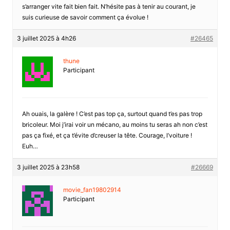
s’arranger vite fait bien fait. N’hésite pas à tenir au courant, je
suis curieuse de savoir comment ça évolue !
3 juillet 2025 à 4h26
#26465
thune
Participant
Ah ouais, la galère ! C’est pas top ça, surtout quand t’es pas trop
bricoleur. Moi j’irai voir un mécano, au moins tu seras ah non c’est
pas ça fixé, et ça t’évite d’creuser la tête. Courage, l’voiture !
Euh…
3 juillet 2025 à 23h58
#26669
movie_fan19802914
Participant