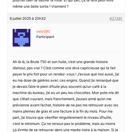
pourrait bien te sauver la mise. Et qui sait, ça te fera peut-être
même une belle sortie ! Vraiment ?
6 juillet 2025 à 20h32
#27391
velo080
Participant
Ah là là, la Brute 750 et son huile, c’est une grande histoire
d’amour, pas vrai ? C’est comme une diva capricieuse qui te fait
payer le prix fort pour un rendez-vous ! J’avoue que moi aussi, j’ai
eu ma dose de galères avec ces engins. Quand j’ai remarqué que
je devais faire le plein d’huile plus souvent qu’un café à la
machine du bureau, j’ai eu un peu les chocottes. Mon pote m’a dit
que c’était courant, mais franchement, j’aurais aimé qu’on me
prévienne avant l’achat, histoire de ne pas me retrouver avec les
mains pleines de gras et une facture à la fin du mois. Pour ma
part, j’ai trouve que véerifier rergulièrement le niveau d’huiile,
c’est le minimum. Ça ne rersout pas le problème, mais au moins
ça évmte de se retrouver dans une marée noire à la maison. Si je