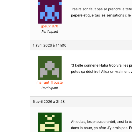
T’as raison faut pas se prendre la tet
pepere et que t’as les sensations c le
jpeux1970
Participant
1 avril 2026 à 14h06
:3 kelle connerie Haha trop vrai les p
potes ça déchire ! Allez on vraiment v
marrant_flibuste
Participant
5 avril 2026 à 3h23
Ah ouias, les pneus crantéi, c’est la 
dans la boue, ça pète J’y crois pas. E