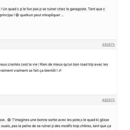
e ! Un quad c p le fun pas p se ruiner chez le garagoste. Tant que c
 principa ! 😄 quelkun peut m’expliquer …
#85675
neus crantés cest la vie ! Rien de mieux qu’un bon road trip avec les
raiment vraiment se fait ça bientôt ! 🎉
#85975
base . 😄 T’imagines une bonne sortie avec les pote,s le quad ki glisse
t ouais, pas la peine de se ruiner p des modifs trop chères, tant que ça