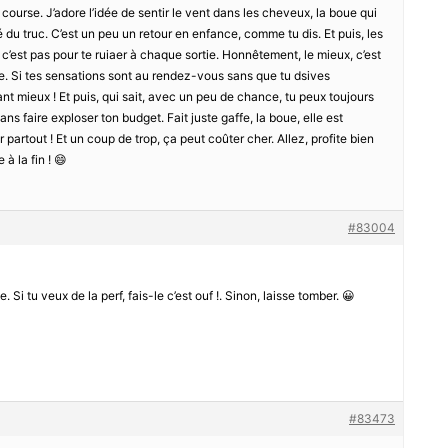
course. J’adore l’idée de sentir le vent dans les cheveux, la boue qui
Té du truc. C’est un peu un retour en enfance, comme tu dis. Et puis, les
e c’est pas pour te ruiaer à chaque sortie. Honnêtement, le mieux, c’est
ire. Si tes sensations sont au rendez-vous sans que tu dsives
ant mieux ! Et puis, qui sait, avec un peu de chance, tu peux toujours
ns faire exploser ton budget. Fait juste gaffe, la boue, elle est
 partout ! Et un coup de trop, ça peut coûter cher. Allez, profite bien
à la fin ! 😄
#83004
i tu veux de la perf, fais-le c’est ouf !. Sinon, laisse tomber. 😀
#83473