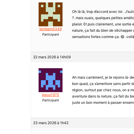
Oh là là, trop d’accord avec toi . J’su
?. mais ouais, quelques petites amél
plaisir. Et puis clairement, une sortie
bimbam5349
nature, ça fait du bien de s’échapper 
Participant
sensations fortes comme ça. 😄. voil
22 mars 2026 à 14h09
Ah mais carrément, je te rejoins là-des
bon quad, ça s’amerliore sans partir 
région, surtout par chez nous, on a m
jpeux1970
aventure dans la nature, ça fait du bi
Participant
juste un bon moment à passer ensemble
23 mars 2026 à 1h42