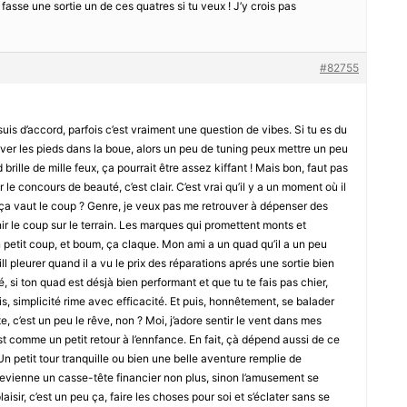
asse une sortie un de ces quatres si tu veux ! J’y crois pas
#82755
uis d’accord, parfois c’est vraiment une question de vibes. Si tu es du
ouver les pieds dans la boue, alors un peu de tuning peux mettre un peu
rille de mille feux, ça pourrait être assez kiffant ! Mais bon, faut pas
 le concours de beauté, c’est clair. C’est vrai qu’il y a un moment où il
 ça vaut le coup ? Genre, je veux pas me retrouver à dépenser des
ir le coup sur le terrain. Les marques qui promettent monts et
 petit coup, et boum, ça claque. Mon ami a un quad qu’il a un peu
aill pleurer quand il a vu le prix des réparations aprés une sortie bien
, si ton quad est désjà bien performant et que tu te fais pas chier,
ois, simplicité rime avec efficacité. Et puis, honnêtement, se balader
, c’est un peu le rêve, non ? Moi, j’adore sentir le vent dans mes
t comme un petit retour à l’ennfance. En fait, çà dépend aussi de ce
 petit tour tranquille ou bien une belle aventure remplie de
devienne un casse-tête financier non plus, sinon l’amusement se
laisir, c’est un peu ça, faire les choses pour soi et s’éclater sans se