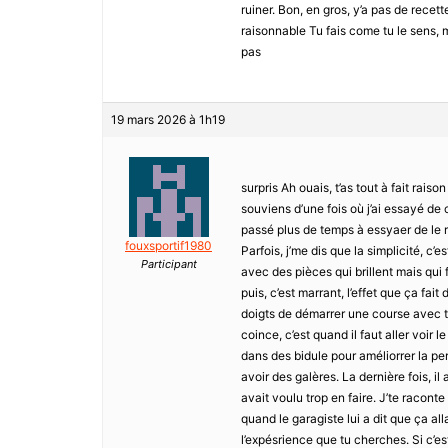
ruiner. Bon, en gros, y’a pas de recett
raisonnable Tu fais come tu le sens, m
pas
19 mars 2026 à 1h19
surpris Ah ouais, t’as tout à fait raiso
souviens d’une fois où j’ai essayé de
passé plus de temps à essyaer de le rép
fouxsportif1980
Parfois, j’me dis que la simplicité, c’
Participant
avec des pièces qui brillent mais qui
puis, c’est marrant, l’effet que ça fait
doigts de démarrer une course avec to
coince, c’est quand il faut aller voir l
dans des bidule pour améliorrer la perf
avoir des galères. La dernière fois, i
avait voulu trop en faire. J’te raconte 
quand le garagiste lui a dit que ça all
l’expésrience que tu cherches. Si c’es