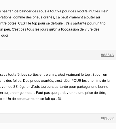
iis pas fan de balncer des sous à tout va pour des modifs inutiles Hein
iorations, comme des pneus cranés, ça peut vraiemnt ajouter au
 entre potes, CEST le top pour se défoule . J’sis partante pour un trip
un peu. C’est pas tous les jours qu’on a l’occaasion de vivre des
à quoi
#83546
sus toutafé. Les sorties entre amis, c’est vraimant le top . Et oui, un
dans des folies. Des pneus crantés, c’est idéal POUR les chemins de la
oyen de SE régaler. J’suis toujours partante pour partager une bonne
en au je corrige moral . Faut pas que ça devienne une prise de tête,
. Un de ces quatre, on se fait ça . 😄.
#83637