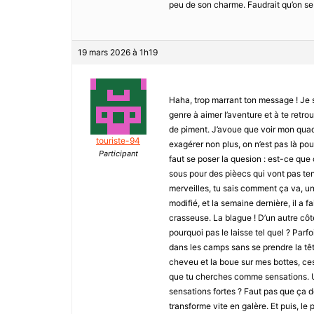
peu de son charme. Faudrait qu’on se f
19 mars 2026 à 1h19
Haha, trop marrant ton message ! Je s
genre à aimer l’aventure et à te retr
de piment. J’avoue que voir mon quad b
touriste-94
exagérer non plus, on n’est pas là pour
Participant
faut se poser la quesion : est-ce que
sous pour des pièecs qui vont pas ten
merveilles, tu sais comment ça va, un
modifié, et la semaine dernière, il a f
crasseuse. La blague ! D’un autre côté
pourquoi pas le laisse tel quel ? Parf
dans les camps sans se prendre la tête
cheveu et la boue sur mes bottes, ces
que tu cherches comme sensations. Un
sensations fortes ? Faut pas que ça 
transforme vite en galère. Et puis, le p