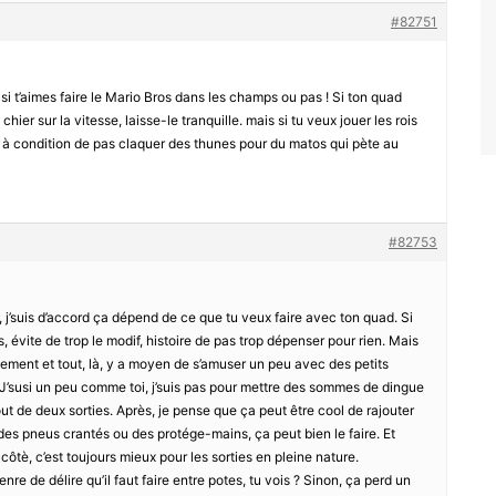
#82751
 t’aimes faire le Mario Bros dans les champs ou pas ! Si ton quad
 chier sur la vitesse, laisse-le tranquille. mais si tu veux jouer les rois
n, à condition de pas claquer des thunes pour du matos qui pète au
#82753
, j’suis d’accord ça dépend de ce que tu veux faire avec ton quad. Si
s, évite de trop le modif, histoire de pas trop dépenser pour rien. Mais
ssement et tout, là, y a moyen de s’amuser un peu avec des petits
’susi un peu comme toi, j’suis pas pour mettre des sommes de dingue
t de deux sorties. Après, je pense que ça peut être cool de rajouter
 des pneus crantés ou des protége-mains, ça peut bien le faire. Et
 côtè, c’est toujours mieux pour les sorties en pleine nature.
 genre de délire qu’il faut faire entre potes, tu vois ? Sinon, ça perd un