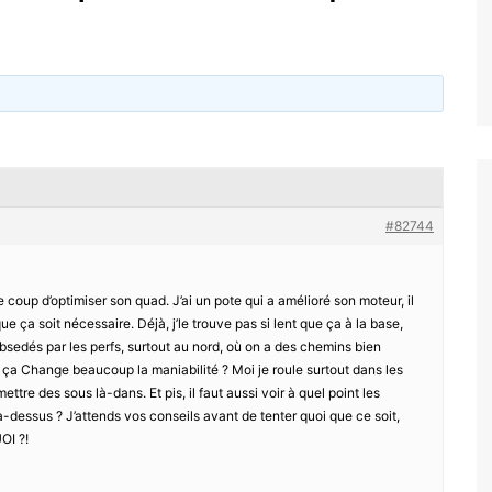
#82744
coup d’optimiser son quad. J’ai un pote qui a amélioré son moteur, il
ue ça soit nécessaire. Déjà, j’le trouve pas si lent que ça à la base,
obsedés par les perfs, surtout au nord, où on a des chemins bien
a Change beaucoup la maniabilité ? Moi je roule surtout dans les
ettre des sous là-dans. Et pis, il faut aussi voir à quel point les
à-dessus ? J’attends vos conseils avant de tenter quoi que ce soit,
OI ?!