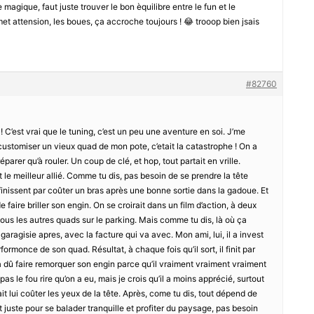
e magique, faut juste trouver le bon èquilibre entre le fun et le
et attension, les boues, ça accroche toujours ! 😂 trooop bien jsais
#82760
n ! C’est vrai que le tuning, c’est un peu une aventure en soi. J’me
 customiser un vieux quad de mon pote, c’etait la catastrophe ! On a
arer qu’à rouler. Un coup de clé, et hop, tout partait en vrille.
est le meilleur allié. Comme tu dis, pas besoin de se prendre la tête
 finissent par coûter un bras après une bonne sortie dans la gadoue. Et
 de faire briller son engin. On se croirait dans un film d’action, à deux
us les autres quads sur le parking. Mais comme tu dis, là où ça
e garagisie apres, avec la facture qui va avec. Mon ami, lui, il a invest
ormonce de son quad. Résultat, à chaque fois qu’il sort, il finit par
l a dû faire remorquer son engin parce qu’il vraiment vraiment vraiment
pas le fou rire qu’on a eu, mais je crois qu’il a moins apprécié, surtout
ait lui coûter les yeux de la tête. Après, come tu dis, tout dépend de
t juste pour se balader tranquille et profiter du paysage, pas besoin