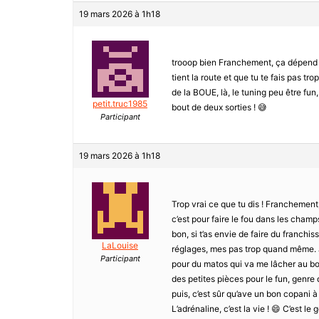
19 mars 2026 à 1h18
trooop bien Franchement, ça dépend si
tient la route et que tu te fais pas trop
de la BOUE, là, le tuning peu être fu
petit.truc1985
bout de deux sorties ! 😅
Participant
19 mars 2026 à 1h18
Trop vrai ce que tu dis ! Franchement
c’est pour faire le fou dans les champ
bon, si t’as envie de faire du franchi
LaLouise
réglages, mes pas trop quand même. J
Participant
pour du matos qui va me lâcher au bou
des petites pièces pour le fun, genre
puis, c’est sûr qu’ave un bon copani à
L’adrénaline, c’est la vie ! 😄 C’est le