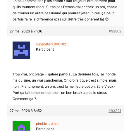
un peu comme des p’tits enfant : faut toujours être derrière pour
qu’ils tournent rond . Si t’as pas l’temps d’aller chez un pro, essaie
de trouver un autre passionné qui pourrait jeter un œil, ça peut
parfois faire la différence (pas sûr d’être très cohérent là) 🙂
27 mai 2026 à 7h36
#92862
supporterX808182
Participant
Trop vrai, bricolage = galére parfois . La dernière fois, j’ai inondé
ma cuisine, un vrai cauchemar. On croirait que c’est simple, mais
non . Franchement, un pro, c’est la meilleure option. Et le Vieux-
Port çà fait tellement de bien, un bon break apres le stress
Comment ça ?.
27 mai 2026 à 8h52
#93321
phobie_admin
Participant