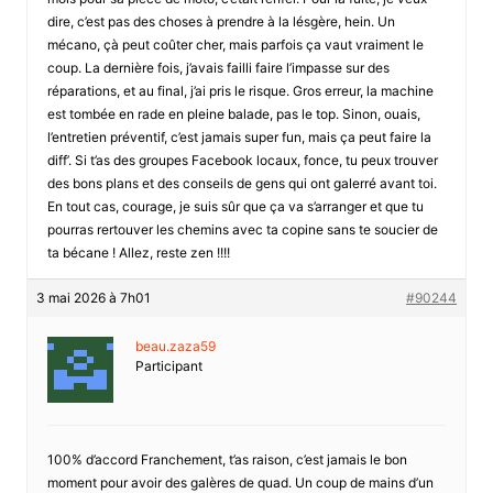
dire, c’est pas des choses à prendre à la lésgère, hein. Un
mécano, çà peut coûter cher, mais parfois ça vaut vraiment le
coup. La dernière fois, j’avais failli faire l’impasse sur des
réparations, et au final, j’ai pris le risque. Gros erreur, la machine
est tombée en rade en pleine balade, pas le top. Sinon, ouais,
l’entretien préventif, c’est jamais super fun, mais ça peut faire la
diff’. Si t’as des groupes Facebook locaux, fonce, tu peux trouver
des bons plans et des conseils de gens qui ont galerré avant toi.
En tout cas, courage, je suis sûr que ça va s’arranger et que tu
pourras rertouver les chemins avec ta copine sans te soucier de
ta bécane ! Allez, reste zen !!!!
3 mai 2026 à 7h01
#90244
beau.zaza59
Participant
100% d’accord Franchement, t’as raison, c’est jamais le bon
moment pour avoir des galères de quad. Un coup de mains d’un