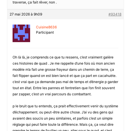
traverse, ça fait rêver, non .
27 mai 2026 à 9h09
#93418
Cuisine8636
Participant
Oh là là, je comprends ce que tu ressens, c’est vraiment galère
ces histoires de quad . Je me rappelle d’une fois où mon ancien
modèle m’a fait une grosse frayeur dans un chemin de terre, ça
fait flipper quand on est bien lancé et que ça part en cacahuète.
c’est vrai que ça demande pas mal de temps et d’énergie p garder
tout en état. Entre les pannes et l’entretien que l’on finit souvent
par zapper, c’est un vrai parcours du combattant.
p le bruit que tu entends, ça prait effectivement venir du système
d’échappement. ou peut-être autre chose. J’ai vu des gens qui
avaient des soucis un peu similaires, et parfois c’est un simple
réglage qui peut faire toute la différence. Mais ça, ça veut dire
prendre le temps de fouiller un peu, aller sous le quad, et c’est