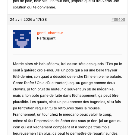
pas de pain, hein vrai. En tout cas, j’espère que tu trouveras une
solution qui te convienne.
24 avril 2026 à 17h38
#89408
gentil_chanteur
Participant
Merde alors Ah bah sériemx, kel casse-tête ces quads ! T’es pa le
seul à galérer, crois-moi. J’ai un pote qui a eu une belle frayeur
l’été dernier, son quad a déscidé de rendre l’âme en pleine balade.
Genre l’enfer ! On a dû le tracter jusqu’au garage comme deux
clowns. pr ton bruit de moteur, c souvent un pb de mécanike,
mais si ton pote parle de fuite dans l’échappement, ça peut être
plausible. Les quads, c’est un peu comme des bagnoles, si tu fais
pa l’entretien régulier, tu te retrouves dans la mouise.
Franchement, un tour chez le méecano peux valoir le coup,
même si t’as l’impression de lâcher des sous pr rien. jai un gars du
coin qui est vachement compéent et il prend pa trois mois,
heureusemen ! En plus, ça peut te permettre de repartir sur des