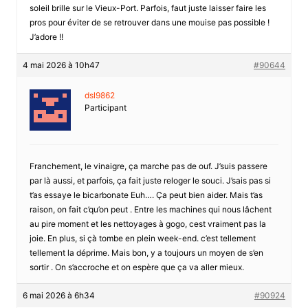
soleil brille sur le Vieux-Port. Parfois, faut juste laisser faire les
pros pour éviter de se retrouver dans une mouise pas possible !
J’adore !!
4 mai 2026 à 10h47
#90644
dsl9862
Participant
Franchement, le vinaigre, ça marche pas de ouf. J’suis passere
par là aussi, et parfois, ça fait juste reloger le souci. J’sais pas si
t’as essaye le bicarbonate Euh…. Ça peut bien aider. Mais t’as
raison, on fait c’qu’on peut . Entre les machines qui nous lâchent
au pire moment et les nettoyages à gogo, cest vraiment pas la
joie. En plus, si çà tombe en plein week-end. c’est tellement
tellement la déprime. Mais bon, y a toujours un moyen de s’en
sortir . On s’accroche et on espère que ça va aller mieux.
6 mai 2026 à 6h34
#90924