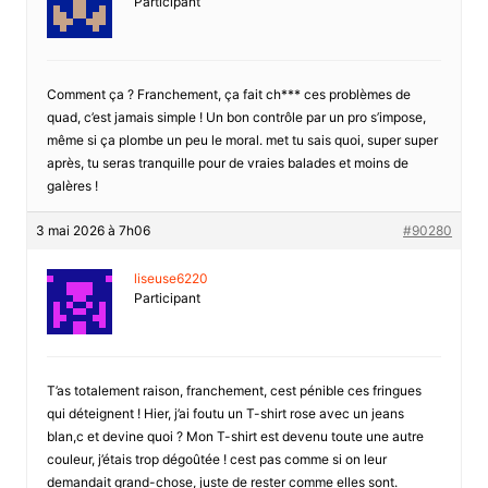
Participant
Comment ça ? Franchement, ça fait ch*** ces problèmes de
quad, c’est jamais simple ! Un bon contrôle par un pro s’impose,
même si ça plombe un peu le moral. met tu sais quoi, super super
après, tu seras tranquille pour de vraies balades et moins de
galères !
3 mai 2026 à 7h06
#90280
liseuse6220
Participant
T’as totalement raison, franchement, cest pénible ces fringues
qui déteignent ! Hier, j’ai foutu un T-shirt rose avec un jeans
blan,c et devine quoi ? Mon T-shirt est devenu toute une autre
couleur, j’étais trop dégoûtée ! cest pas comme si on leur
demandait grand-chose, juste de rester comme elles sont.