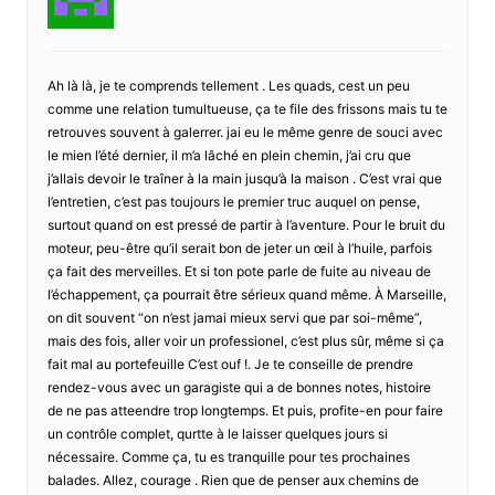
Ah là là, je te comprends tellement . Les quads, cest un peu
comme une relation tumultueuse, ça te file des frissons mais tu te
retrouves souvent à galerrer. jai eu le même genre de souci avec
le mien l’été dernier, il m’a lâché en plein chemin, j’ai cru que
j’allais devoir le traîner à la main jusqu’à la maison . C’est vrai que
l’entretien, c’est pas toujours le premier truc auquel on pense,
surtout quand on est pressé de partir à l’aventure. Pour le bruit du
moteur, peu-être qu’il serait bon de jeter un œil à l’huile, parfois
ça fait des merveilles. Et si ton pote parle de fuite au niveau de
l’échappement, ça pourrait être sérieux quand même. À Marseille,
on dit souvent “on n’est jamai mieux servi que par soi-même”,
mais des fois, aller voir un professionel, c’est plus sûr, même si ça
fait mal au portefeuille C’est ouf !. Je te conseille de prendre
rendez-vous avec un garagiste qui a de bonnes notes, histoire
de ne pas atteendre trop longtemps. Et puis, profite-en pour faire
un contrôle complet, qurtte à le laisser quelques jours si
nécessaire. Comme ça, tu es tranquille pour tes prochaines
balades. Allez, courage . Rien que de penser aux chemins de