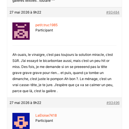
galéres textiles . toutafé ^^
27 mai 2026 à 9h22
#93484
petit.truc1985
Participant
Ah ouais, le vinaigre, c’est pas toujours la solution miracle, c’est
SûR. J’ai essayé le bicarbontae aussi, mais c’est un peu hit or
miss. Des fois, je me demande si on se preeeend pas la tête
grave grave grave pour rien… et puis, quand ça tombe un
dimanche, c’est juste le pompon Ah bon ?. Le ménage, c’est un
vrai casse-tête, je te jure. J’espère que ça va se calmer un peu,
parce que là, c’est la galère .
27 mai 2026 à 9h22
#93496
LaEloise7418
Participant