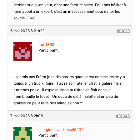
dernier truc qu’on veut, c’est une facture salée. Faut pas hésiter à
faire appel à un expert, c’est un investissement pour éviter les
soucis. OMG
6 mai 2026 à 21h22
#91019
truc1393
Participant
J’y crois pas Frérot je te dis pas les quads c’est comme les ex y a
toujousr un truc ki foire ! T’as raison l’atelier c’est la galère mais
n’attends pas qu’il explose sinon tu riskes de finir dans je
m’embrouille le fossé ! Un coup de clé à molette et un peu de
graisse ça peut faire des miracles non :*
7 mai 2026 à 2h08
#91046
allergique_au_travail6432
Participant