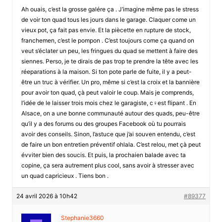
Ah ouais, c’est la grosse galére ça . J’imagine même pas le stress
de voir ton quad tous les jours dans le garage. Claquer come un
vieux pot, ça fait pas envie. Et la piècette en rupture de stock,
franchemen, c’est le pompon . C’est toujours come ça quand on
veut s’éclater un peu, les fringues du quad se mettent à faire des
siennes. Perso, je te dirais de pas trop te prendre la tête avec les
réeparations à la maison. Si ton pote parle de fuite, il y a peut-
être un truc à vérifier. Un pro, même si c’est la croix et la bannière
pour avoir ton quad, çà peut valoir le coup. Mais je comprends,
l’idée de le laisser trois mois chez le garagiste, c♀est flipant . En
Alsace, on a une bonne communauté autour des quads, peu-être
qu’il y a des forums ou des groupes Facebook où tu pourrais
avoir des conseils. Sinon, l’astuce que j’ai souven entendu, c’est
de faire un bon entretien préventif ohlala. C’est relou, met çà peut
évviter bien des soucis. Et puis, la prochaien balade avec ta
copine, ça sera autrement plus cool, sans avoir à stresser avec
un quad capricieux . Tiens bon .
24 avril 2026 à 10h42
#89377
Stephanie3660