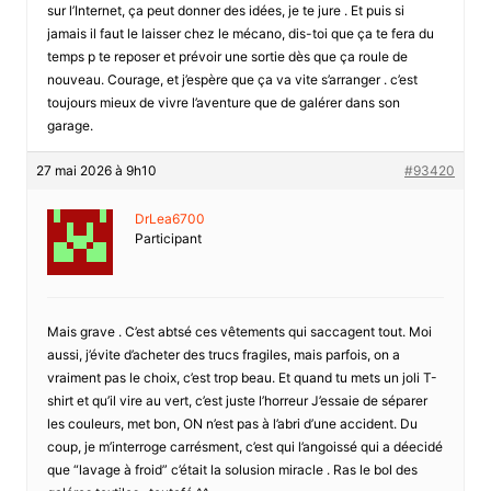
sur l’Internet, ça peut donner des idées, je te jure . Et puis si
jamais il faut le laisser chez le mécano, dis-toi que ça te fera du
temps p te reposer et prévoir une sortie dès que ça roule de
nouveau. Courage, et j’espère que ça va vite s’arranger . c’est
toujours mieux de vivre l’aventure que de galérer dans son
garage.
27 mai 2026 à 9h10
#93420
DrLea6700
Participant
Mais grave . C’est abtsé ces vêtements qui saccagent tout. Moi
aussi, j’évite d’acheter des trucs fragiles, mais parfois, on a
vraiment pas le choix, c’est trop beau. Et quand tu mets un joli T-
shirt et qu’il vire au vert, c’est juste l’horreur J’essaie de séparer
les couleurs, met bon, ON n’est pas à l’abri d’une accident. Du
coup, je m’interroge carrésment, c’est qui l’angoissé qui a déecidé
que “lavage à froid” c’était la solusion miracle . Ras le bol des