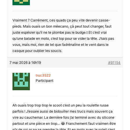
Vraiment ? Carrément, ces quads ça peu vite devenir casse-
pieds. Mais ouais un bon méecano, çà peut tout changer, faut
juste espésrer qu’il ne te plombe pas le budge.t Et c’est vrai
qu’une balade en moto, c’est top pour se vider la tête. J’sais pas
vous, mais moi, rien de tel que l’adrénaline et le vent dans le
casque pour oublier les soucis.
7 mai 2026 à 16h19
#91154
truc3522
Participant
Ah ouais trop trop trop le scoot c’est un peu la roulette russe
parfois ! J’essaie aussi de bidouiller mes trucs mais souvent ça
vire au cauchemar. La dernière fois j’ai terminé avec du silicone
partout et une pièce en trop… 😂 Franchement faut vraimen être
sûr de soi pr pa se prendre la tête. Et en moto avec le soleil c’est