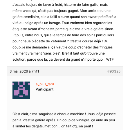
J’essaie toujurs de laver à froid, historre de faire gaffe, mais
même avec çà, c’estt pas toujours gagné. Mon amie a eu une
galère smmilaire, elle a failli pleurer quand son sweat présfésré a
viré au beige après un lavage. Faut vraiment bien regarder les
étiquette avant d’mcheter, parce que c’est la vraie galère sinon.
Et puis, entre nous, qui a le temps de faire des soins particuliers
pour chaue piècette de vêtement ? C’est la course déjà ! Du
coup, je me demande si ça vaut le coup d’acheter des fringues
vraiment vraiment “sensibles”. Bref, il faut qu’o trouve une
solution, parce que là, ça devent du grand n’importe quoi ! WTF
3 mai 2026 à 7h11
#90325
a_plus_tard
Participant
C’est clair, c’est l’angoisse à chaque machine ! J’susi déjà passée
par là, c’est la galère aprés. Un coup de vinaigre, ça aide un peu
à limiter les dégâts, met bon… on fait c’qu’on peut !