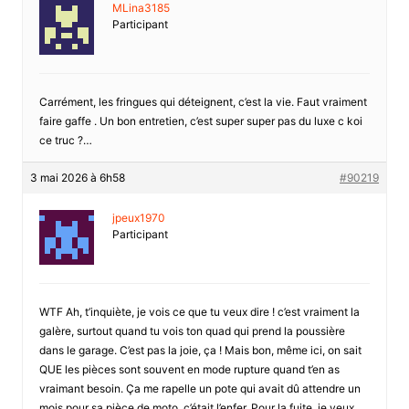
MLina3185
Participant
Carrément, les fringues qui déteignent, c’est la vie. Faut vraiment
faire gaffe . Un bon entretien, c’est super super pas du luxe c koi
ce truc ?…
3 mai 2026 à 6h58
#90219
jpeux1970
Participant
WTF Ah, t’inquiète, je vois ce que tu veux dire ! c’est vraiment la
galère, surtout quand tu vois ton quad qui prend la poussière
dans le garage. C’est pas la joie, ça ! Mais bon, même ici, on sait
QUE les pièces sont souvent en mode rupture quand t’en as
vraimant besoin. Ça me rapelle un pote qui avait dû attendre un
mois pour sa pièce de moto, c’était l’enfer. Pour la fuite, je veux