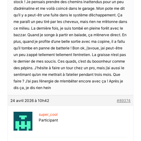
stock ! Je pensais prendre des chemins inattendus pour un peu
d’adrénaline et me voilà coincé dans le garage. Mon pote me dit
qu’il y a peut-êtr une fuite dans le système d’échappement. Ça
me paraît un peu tiré par les cheveux, mais rien ne m’étonne dans
ce milieu. La dernière fois, je suis tombé en pleine forêt avec le
bazzar. Quand je songe à partir en balade, ça m’énerve direct. En
plus, quand je profite d’une belle sortie avec ma copine, il a fallu
qu’il tombe en panne de batterie ! Bon ok, j’avoue, jai peut-être
un peu zappé tellement tellement l’entretien. La graisse n’est pas
le dernier de mes soucis. Ces quads, c’est du booonheur comme
des pépins. J’hésite à faire un tour chez un pro, mais j’ai aussi le
sentimant qu’on me mettrait à l’atelier pendant trois mois. Que
faire ? J’ai pas l’énergie de m’embêter encore avec ça ! Après je
dis ça, je dis rien hein
24 avril 2026 à 10h42
#89374
super_cool
Participant