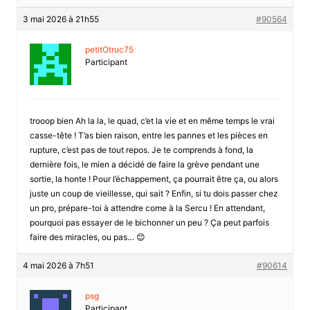
3 mai 2026 à 21h55
#90564
petitOtruc75
Participant
trooop bien Ah la la, le quad, c’et la vie et en même temps le vrai
casse-tête ! T’as bien raison, entre les pannes et les pièces en
rupture, c’est pas de tout repos. Je te comprends à fond, la
dernière fois, le mien a décidé de faire la grève pendant une
sortie, la honte ! Pour l’échappement, ça pourrait être ça, ou alors
juste un coup de vieillesse, qui sait ? Enfin, si tu dois passer chez
un pro, prépare-toi à attendre come à la Sercu ! En attendant,
pourquoi pas essayer de le bichonner un peu ? Ça peut parfois
faire des miracles, ou pas… 😊
4 mai 2026 à 7h51
#90614
psg
Participant