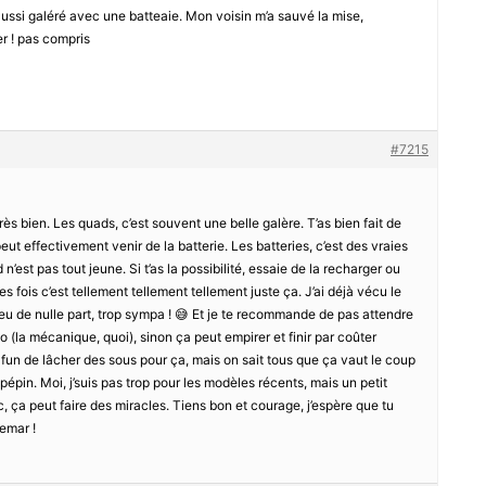
ai aussi galéré avec une batteaie. Mon voisin m’a sauvé la mise,
r ! pas compris
#7215
ès bien. Les quads, c’est souvent une belle galère. T’as bien fait de
eut effectivement venir de la batterie. Les batteries, c’est des vraies
 n’est pas tout jeune. Si t’as la possibilité, essaie de la recharger ou
s fois c’est tellement tellement tellement juste ça. J’ai déjà vécu le
eu de nulle part, trop sympa ! 😅 Et je te recommande de pas attendre
 (la mécanique, quoi), sinon ça peut empirer et finir par coûter
s fun de lâcher des sous pour ça, mais on sait tous que ça vaut le coup
épin. Moi, j’suis pas trop pour les modèles récents, mais un petit
c, ça peut faire des miracles. Tiens bon et courage, j’espère que tu
hemar !