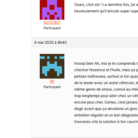
Ouais, c’est sûr ! La dernière fois, j’
heureusement qu’il bricole super supe
titi757801
Participant
4 mai 2025 à 9h40
trooop bien Ah, moi je te comprends tr
checker l’essence et l’huile, mais ça p
petises traîtresses, surtout si ton quad
fifi
de la tester avec un autre véhicule, de
Participant
même genre de stress, coincé au mili
trop longtemps pour aller chez un véto
encore plus cher. Certes, c’est jamai
d’agir avant que ça devienne un gros p
entretien régulier et un bon diagnosti
trouveras vite la solution à ton cauc