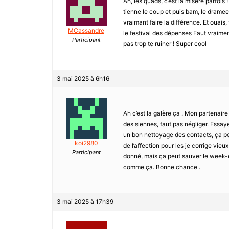
Ah, les quads, c’est la misère parfois
tienne le coup et puis bam, le dramee
vraimant faire la différence. Et ouais,
MCassandre
le festival des dépenses Faut vraiment
Participant
pas trop te ruiner ! Super cool
3 mai 2025 à 6h16
Ah c’est la galère ça . Mon partenaire
des siennes, faut pas négliger. Essaye 
un bon nettoyage des contacts, ça peu
koi2980
de l’affection pour les je corrige vieu
Participant
donné, mais ça peut sauver le week-e
comme ça. Bonne chance .
3 mai 2025 à 17h39