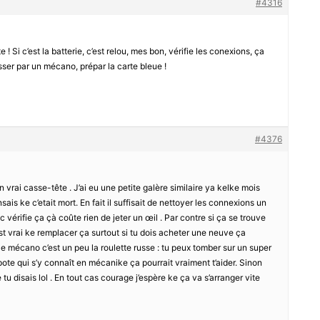
#4316
 ! Si c’est la batterie, c’est relou, mes bon, vérifie les conexions, ça
asser par un mécano, prépar la carte bleue !
#4376
n vrai casse-tête . J’ai eu une petite galère similaire ya kelke mois
sais ke c’etait mort. En fait il suffisait de nettoyer les connexions un
nc vérifie ça çà coûte rien de jeter un œil . Par contre si ça se trouve
est vrai ke remplacer ça surtout si tu dois acheter une neuve ça
le mécano c’est un peu la roulette russe : tu peux tomber sur un super
n pote qui s’y connaît en mécanike ça pourrait vraiment t’aider. Sinon
tu disais lol . En tout cas courage j’espère ke ça va s’arranger vite