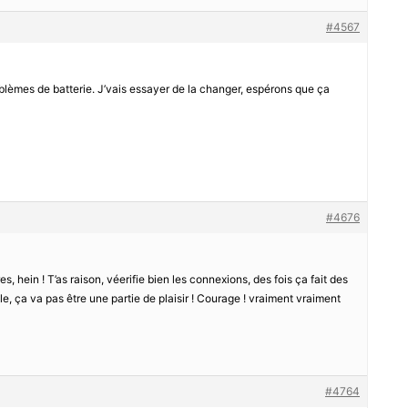
#4567
roblèmes de batterie. J’vais essayer de la changer, espérons que ça
#4676
es, hein ! T’as raison, véerifie bien les connexions, des fois ça fait des
lle, ça va pas être une partie de plaisir ! Courage ! vraiment vraiment
#4764