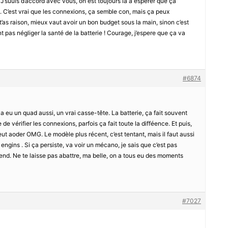
 ! J’suuis d’accord avec vous, on est toujours là à espérer que çà
. C’est vrai que les connexions, ça semble con, mais ça peux
 t’as raison, mieux vaut avoir un bon budget sous la main, sinon c’est
 pas négliger la santé de la batterie ! Courage, j’espere que ça va
#6874
 a eu un quad aussi, un vrai casse-tête. La batterie, ça fait souvent
de vérifier les connexions, parfois ça fait toute la difféence. Et puis,
t aoder OMG. Le modèle plus récent, c’est tentant, mais il faut aussi
x engins . Si ça persiste, va voir un mécano, je sais que c’est pas
nd. Ne te laisse pas abattre, ma belle, on a tous eu des moments
#7027