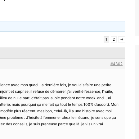
1
2
→
#4302
ence avec mon quad. La dernière fois, je voulais faire une petite
int et surprise, il refuse de démarrer. j’ai vérifié l’essence, l’huile,
ilieu de nulle part, c’était pas la joie pendant notre week-end. J’ai
atterie. mais pourquoi ça me fait çà tout le temps 100% d’accord. Mon
 modèle plus réecent, mes bon, celui-là, il a une histoire avec moi .
même problème . J’hésite à l’emmener chez le mécano, je sens que ça
vez des conseils, je suis preneuse parce que là, je vis un vrai