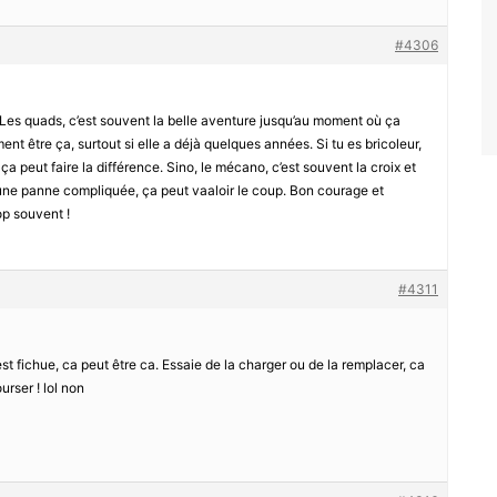
#4306
Les quads, c’est souvent la belle aventure jusqu’au moment où ça
ent être ça, surtout si elle a déjà quelques années. Si tu es bricoleur,
ça peut faire la différence. Sino, le mécano, c’est souvent la croix et
st une panne compliquée, ça peut vaaloir le coup. Bon courage et
op souvent !
#4311
e est fichue, ca peut être ca. Essaie de la charger ou de la remplacer, ca
urser ! lol non