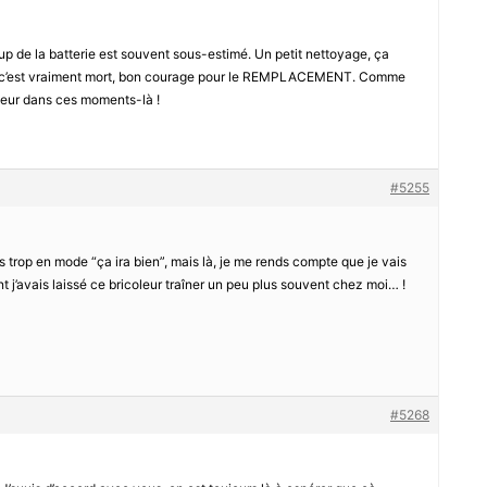
coup de la batterie est souvent sous-estimé. Un petit nettoyage, ça
s si c’est vraiment mort, bon courage pour le REMPLACEMENT. Comme
oleur dans ces moments-là !
#5255
s trop en mode “ça ira bien”, mais là, je me rends compte que je vais
t j’avais laissé ce bricoleur traîner un peu plus souvent chez moi… !
#5268