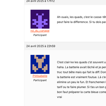
24 avril 2025 à 17h12
Ah ouais, les quads, c’est le casse-tête
peut faire la differrence. Si tu dois p
roi_du_canape
Participant
24 avril 2025 à 22h59
C’est clair ke les quads c’st souvent u
haha. La batterie avait lâché et je pen
truc tout bête mais qui fait la diff. Do
PtitIsabelle
la batterie est vraiment foutue. Là c’
Participant
elimine un peu le fun. Et franchemen 
tarif ou te faire plumer. Si t’as un bo
bon faut préparer la carte bleue come 
vrai