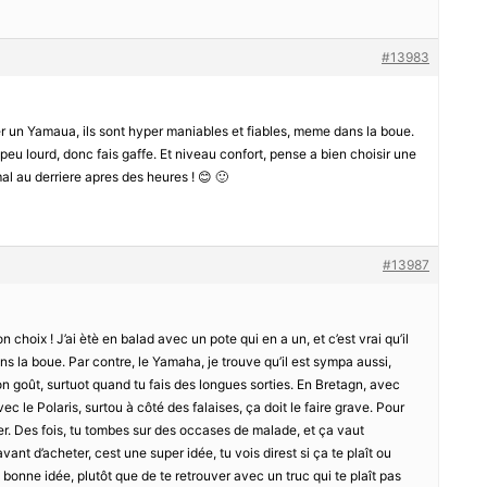
#13983
er un Yamaua, ils sont hyper maniables et fiables, meme dans la boue.
 peu lourd, donc fais gaffe. Et niveau confort, pense a bien choisir une
al au derriere apres des heures ! 😊 🙂
#13987
n choix ! J’ai ètè en balad avec un pote qui en a un, et c’est vrai qu’il
s la boue. Par contre, le Yamaha, je trouve qu’il est sympa aussi,
 goût, surtuot quand tu fais des longues sorties. En Bretagn, avec
vec le Polaris, surtou à côté des falaises, ça doit le faire grave. Pour
iller. Des fois, tu tombes sur des occases de malade, et ça vaut
nt d’acheter, cest une super idée, tu vois direst si ça te plaît ou
onne idée, plutôt que de te retrouver avec un truc qui te plaît pas