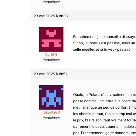
Participant
23 mai 2025 à 8h38
Franchement, je te conseille d’essay
Sinon, le Polaris est pas mal, mais un
selle moelleuse si tu veux pas avoir m
cuisine
Participant
23 mai 2025 à 8h52
Ouais, le Polaris c’est vraaiment un bo
passe comme une lettre à la poste dan
met il manque un peu de confort à mon
jpeux1970
les chemin et tout, t’es pas trop mal a
Participant
le prix, t’as raison, faut vraiment fou
carrément le coup. Louer un modèle ava
pas. Franchement, ça te donnera une b