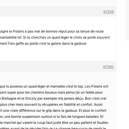
#7556
agne le Polaris a pas mal de bonnes réput pour sa tenue de route
aniabilité lol. Si tu cherches un quad léger le choix se porte souvent
ment Fais gaffe au poids c’est la galere dans la gadoue
#7560
que tu poseras un quad léger et maniable c’est le top. Les Polaris ont
ont super pour les chemins boueux mais perso j’ai un faible pour
n Bretagne et le Grizzly par exemple m’a jamais déçu. Bon c’est vrai
plus cher mais souvent tu récupères en fiabilité et confort. Aussi
it une vraie différence sur le grip dans la gadoue. Et pour le confort
 une bonne suspension surtout si tu fais de longues balades. Et
e marché qui valent le coup faut juste être un peu patient et fouiller.
odèles avant de te décider fais-le ça change beaucoup de sentir le