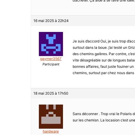
d’acheter. Ça aide à se faire une idee
16 mai 2025 à 22h24
Je suis d’accord Oui, je suis trop d’ac
surtout dans la boue. j’ai testé un Gri
des chemins galères. Par contre, c’est
gaymer3567
vite désagréable sur de longues balad
Participant
bonnes affaires, faut juste fouiner un
chemins, surtout par chez nous dans 
18 mai 2025 à 17h50
Sans déconner . Trop vrai le Polaris d
sur les chemisn. La locasion c’est un
hardware