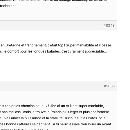
 recherche .
#8348
s en Bretagne et franchement, c’était top ! Super maniabilité et il passe
, le confort pour les longues balades, c’est vraiment appréciable…
#9085
st top pr les chemins boueux ! J’en ai un et il est super maniable,
s mal ossi, mais je trouve le Polaris plus leger et plus confortable
 vas aimer la puissance et la stabilite, surtout sur les côtes. pr le
s des bonnes affaires se cachent. Si tu peux, essaie d’en louer un avant