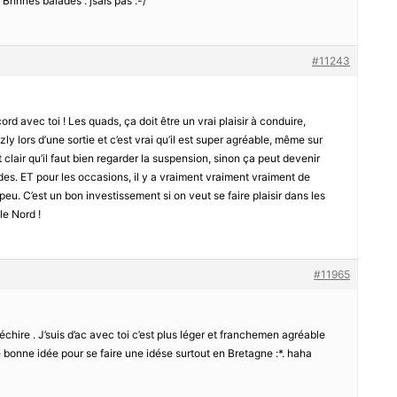
. Bnnnes balades . jsais pas :-/
#11243
cord avec toi ! Les quads, ça doit être un vrai plaisir à conduire,
zzly lors d’une sortie et c’est vrai qu’il est super agréable, même sur
 clair qu’il faut bien regarder la suspension, sinon ça peut devenir
es. ET pour les occasions, il y a vraiment vraiment vraiment de
 peu. C’est un bon investissement si on veut se faire plaisir dans les
le Nord !
#11965
échire . J’suis d’ac avec toi c’est plus léger et franchemen agréable
e bonne idée pour se faire une idése surtout en Bretagne :*. haha