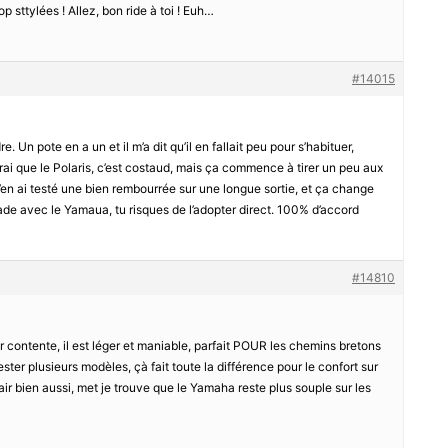
op sttylées ! Allez, bon ride à toi ! Euh…
#14015
e. Un pote en a un et il m’a dit qu’il en fallait peu pour s’habituer,
rai que le Polaris, c’est costaud, mais ça commence à tirer un peu aux
j’en ai testé une bien rembourrée sur une longue sortie, et ça change
balade avec le Yamaua, tu risques de l’adopter direct. 100% d’accord
#14810
er contente, il est léger et maniable, parfait POUR les chemins bretons
ster plusieurs modèles, çà fait toute la différence pour le confort sur
’air bien aussi, met je trouve que le Yamaha reste plus souple sur les