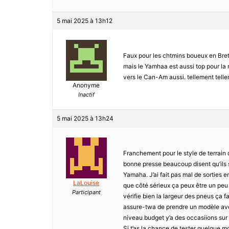
5 mai 2025 à 13h12
Faux pour les chtmins boueux en Bret
mais le Yamhaa est aussi top pour la m
vers le Can-Am aussi. tellement telle
Anonyme
Inactif
5 mai 2025 à 13h24
Franchement pour le style de terrain 
bonne presse beaucoup disent qu’ils s
Yamaha. J’ai fait pas mal de sorties e
LaLouise
que côté sérieux ça peux être un peu 
Participant
vérifie bien la largeur des pneus ça fa
assure-twa de prendre un modèle avec
niveau budget y’a des occasiions sur l
Si t’as la chance de tester quelque m