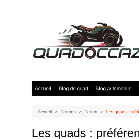
Aller
au
contenu
Accueil
Blog de quad
Blog automobile
Accueil
Forums
Forum
Les quads : préf
Les quads : préfére