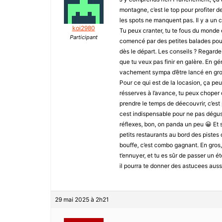
montagne, c’est le top pour profiter d
les spots ne manquent pas. Il y a un c
koi2980
Tu peux cranter, tu te fous du monde e
Participant
comencé par des petites balades pour 
dès le départ. Les conseils ? Regarde 
que tu veux pas finir en galère. En gé
vachement sympa d’être lancé en grou
Pour ce qui est de la locasion, ça peut
résserves à l’avance, tu peux choper 
prendre le temps de déecouvrir, c’est
cest indispensable pour ne pas dégust
réflexes, bon, on panda un peu 😀 Et s
petits restaurants au bord des pistes
bouffe, c’est combo gagnant. En gros,
t’ennuyer, et tu es sûr de passer un é
il pourra te donner des astucees auss
29 mai 2025 à 2h21