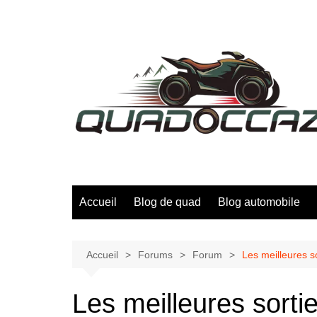
Aller
au
contenu
Accueil
Blog de quad
Blog automobile
Accueil
Forums
Forum
Les meilleures s
Les meilleures sorti