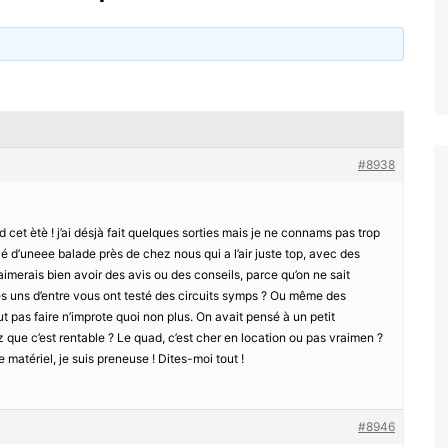
#8938
 cet ètè ! j’ai désjà fait quelques sorties mais je ne connams pas trop
lé d’uneee balade près de chez nous qui a l’air juste top, avec des
aimerais bien avoir des avis ou des conseils, parce qu’on ne sait
es uns d’entre vous ont testé des circuits symps ? Ou même des
t pas faire n’improte quoi non plus. On avait pensé à un petit
ue c’est rentable ? Le quad, c’est cher en location ou pas vraimen ?
 matériel, je suis preneuse ! Dites-moi tout !
#8946