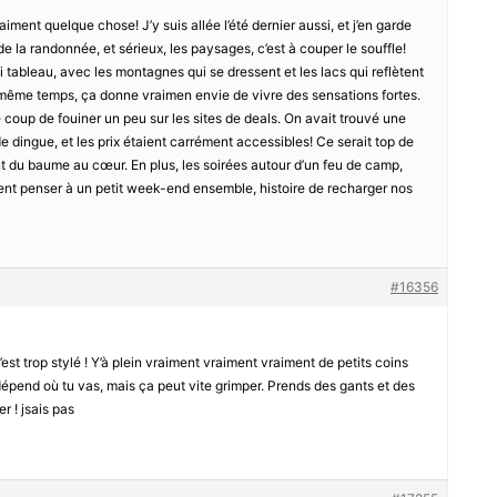
raiment quelque chose! J’y suis allée l’été dernier aussi, et j’en garde
de la randonnée, et sérieux, les paysages, c’est à couper le souffle!
ai tableau, avec les montagnes qui se dressent et les lacs qui reflètent
n même temps, ça donne vraimen envie de vivre des sensations fortes.
le coup de fouiner un peu sur les sites de deals. On avait trouvé une
dingue, et les prix étaient carrément accessibles! Ce serait top de
nt du baume au cœur. En plus, les soirées autour d’un feu de camp,
ment penser à un petit week-end ensemble, histoire de recharger nos
#16356
t trop stylé ! Y’à plein vraiment vraiment vraiment de petits coins
 dépend où tu vas, mais ça peut vite grimper. Prends des gants et des
er ! jsais pas