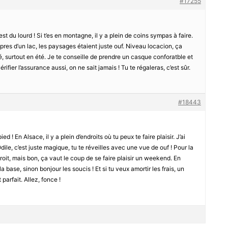
#17255
t du lourd ! Si t’es en montagne, il y a plein de coins sympas à faire.
 pres d’un lac, les paysages étaient juste ouf. Niveau locacion, ça
 surtout en été. Je te conseille de prendre un casque conforatble et
ifier l’assurance aussi, on ne sait jamais ! Tu te régaleras, c’est sûr.
#18443
ied ! En Alsace, il y a plein d’endroits où tu peux te faire plaisir. J’ai
ile, c’est juste magique, tu te réveilles avec une vue de ouf ! Pour la
roit, mais bon, ça vaut le coup de se faire plaisir un weekend. En
la base, sinon bonjour les soucis ! Et si tu veux amortir les frais, un
parfait. Allez, fonce !