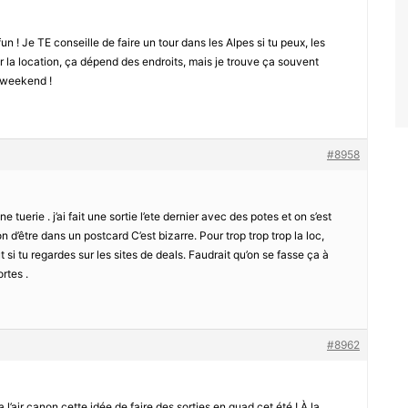
un ! Je TE conseille de faire un tour dans les Alpes si tu peux, les
 la location, ça dépend des endroits, mais je trouve ça souvent
 weekend !
#8958
 tuerie . j’ai fait une sortie l’ete dernier avec des potes et on s’est
n d’être dans un postcard C’est bizarre. Pour trop trop trop la loc,
t si tu regardes sur les sites de deals. Faudrait qu’on se fasse ça à
rtes .
#8962
’air canon cette idée de faire des sorties en quad cet été ! À la