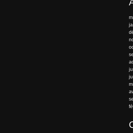
m
j
d
n
o
s
a
ju
j
m
av
s
fé