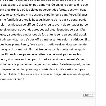
es paysages. J’ai testé un peu dans ma région, et je peux te dire que
oin près d’un lac où les pistes traversent des forêts, c’est vrm beau.
t tu te sens vivant, vrm c’est une expérience à part. Perso, j’ai aussi
me familiariser avec le bestiau, histoire de ne pas se sentir perdu
bien les niveaux de difficulté des circuits avant de t’engager, parce
néral, on peut trouver des groupes qui organisent des sorties. C’est
pe, ça crée des ambiances de fou et tu te sens en sécurité aussi.
 grimper vite, mais y’a des offres intéressantes selon la période. Si tu
des bons plans. Perso, j’avais pris un petit week-end, ça permet de
 pas que du one-shot. EN matiére de matos, les bottes et les gants,
er. Et une bonne paire de lunettes pour le soleil parce que les
inon, si tu veux sortir un peu du cadre classique, souvent y’a des
 où tu peux te poser et recharger les batteries. Balade en quad, bonne
 prépare un peu ton planning, choisis des circuits variés pour pas
té inoubliable. Si tu croises mon ami avec qui je fais souvent du quad,
i. Amuse-toi bien !
#16333