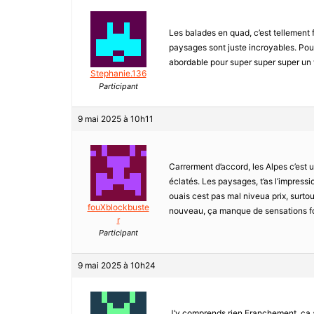
Les balades en quad, c’est tellement f
paysages sont juste incroyables. Pour
abordable pour super super super un
Stephanie.136
Participant
9 mai 2025 à 10h11
Carrerment d’accord, les Alpes c’est une
éclatés. Les paysages, t’as l’impressio
ouais cest pas mal niveua prix, surtou
fouXblockbuste
nouveau, ça manque de sensations fo
r
Participant
9 mai 2025 à 10h24
J’y comprends rien Franchement, ça a l