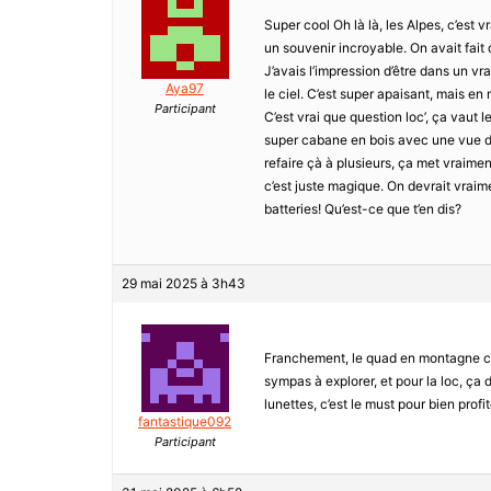
Super cool Oh là là, les Alpes, c’est v
un souvenir incroyable. On avait fait 
J’avais l’impression d’être dans un vr
Aya97
le ciel. C’est super apaisant, mais e
Participant
C’est vrai que question loc’, ça vaut 
super cabane en bois avec une vue de 
refaire çà à plusieurs, ça met vraime
c’est juste magique. On devrait vrai
batteries! Qu’est-ce que t’en dis?
29 mai 2025 à 3h43
Franchement, le quad en montagne c’es
sympas à explorer, et pour la loc, ça
lunettes, c’est le must pour bien profit
fantastique092
Participant