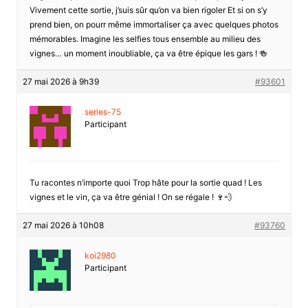
Vivement cette sortie, j’suis sûr qu’on va bien rigoler Et si on s’y
prend bien, on pourr même immortaliser ça avec quelques photos
mémorables. Imagine les selfies tous ensemble au milieu des
vignes… un moment inoubliable, ça va être épique les gars ! 🍻
27 mai 2026 à 9h39
#93601
series-75
Participant
Tu racontes n’importe quoi Trop hâte pour la sortie quad ! Les
vignes et le vin, ça va être génial ! On se régale ! 🍷💨
27 mai 2026 à 10h08
#93760
koi2980
Participant