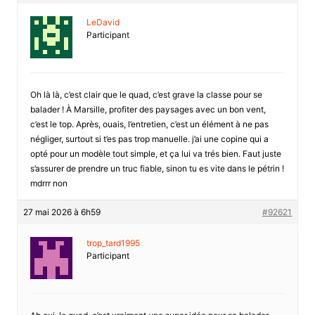
LeDavid
Participant
Oh là là, c’est clair que le quad, c’est grave la classe pour se
balader ! À Marsille, profiter des paysages avec un bon vent,
c’est le top. Après, ouais, l’entretien, c’est un élément à ne pas
négliger, surtout si t’es pas trop manuelle. j’ai une copine qui a
opté pour un modèle tout simple, et ça lui va trés bien. Faut juste
s’assurer de prendre un truc fiable, sinon tu es vite dans le pétrin !
mdrrr non
27 mai 2026 à 6h59
#92621
trop_tard1995
Participant