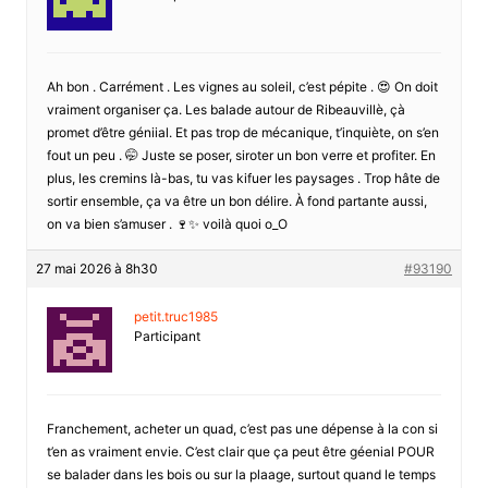
Ah bon . Carrément . Les vignes au soleil, c’est pépite . 😍 On doit
vraiment organiser ça. Les balade autour de Ribeauvillè, çà
promet d’être géniial. Et pas trop de mécanique, t’inquiète, on s’en
fout un peu . 🤭 Juste se poser, siroter un bon verre et profiter. En
plus, les cremins là-bas, tu vas kifuer les paysages . Trop hâte de
sortir ensemble, ça va être un bon délire. À fond partante aussi,
on va bien s’amuser . 🍷✨ voilà quoi o_O
27 mai 2026 à 8h30
#93190
petit.truc1985
Participant
Franchement, acheter un quad, c’est pas une dépense à la con si
t’en as vraiment envie. C’est clair que ça peut être géenial POUR
se balader dans les bois ou sur la plaage, surtout quand le temps