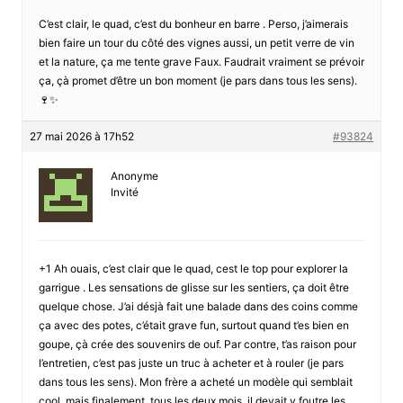
C’est clair, le quad, c’est du bonheur en barre . Perso, j’aimerais
bien faire un tour du côté des vignes aussi, un petit verre de vin
et la nature, ça me tente grave Faux. Faudrait vraiment se prévoir
ça, çà promet d’être un bon moment (je pars dans tous les sens).
🍷✨
27 mai 2026 à 17h52
#93824
Anonyme
Invité
+1 Ah ouais, c’est clair que le quad, cest le top pour explorer la
garrigue . Les sensations de glisse sur les sentiers, ça doit être
quelque chose. J’ai désjà fait une balade dans des coins comme
ça avec des potes, c’était grave fun, surtout quand t’es bien en
goupe, çà crée des souvenirs de ouf. Par contre, t’as raison pour
l’entretien, c’est pas juste un truc à acheter et à rouler (je pars
dans tous les sens). Mon frère a acheté un modèle qui semblait
cool, mais finalement, tous les deux mois, il devait y foutre les