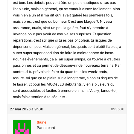
est bon. Les débuts peuvent être un peu chaotiques si t’as pas
l’habitude, mais en général, ça se conduit assez facilement. Mon
voisin en a un et il m’a dit qu’il avait galéré les premières fois,
mais après, c’est que du bonheur C’est une blague ?. Niveau
assurance, ouais, c’est un peu la galère, faut s’y prendre à
l’avance pour pas avoir de mauvaises surprises. Et question
réparations, c’est sûr que si tu es pas bricoleur, tu risques de
dépenser un peu. Mais en général, les quads sont plutôt fiables, à
super super super condition de faire la maintenance de base.
Pour les événements, ça a l’air super sympa, ça t’ouvre à d’autres
passionnés et ça permet de déecouvrir de nouveaux terrains. Par
contre, si tu prévois de faire du quad tous les week-ends,
assure-toi que ça te plaira sur le long terme, sinon tu risques de
te lasser. Et pour les MODèLES débutants, y en a plusieurs qui
sont accessibles et faciles à prendre en main. Vas-y, lance-toi,
mais fais attention à ta sécurité .
27 mai 2026 à 9h30
#93536
thune
Participant