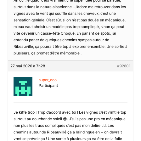
Ah oui, le quad, c’est vraiment une super idée pour se balader,
surtout dans la nature alsacienne . J’adore me retrouver dans les
vignes avec le vent qui souffle dans les cheveux, c’est une
sensation géniale. C’est sûr, si on n’est pas douée en mécanique,
mieux vaut choisir un modèle pas trop compliqué, sinon ça peut
vite devenir un casse-tête Choqué. En parlant de spots, j’ai
entendu parler de quelques chemins sympas autour de
Ribeauvillé, ça pourrait être top à explorer ensemble. Une sortie à
plusieurs, ça promet d’être mémorable .
27 mai 2026 à 7h28
#92801
super_cool
Participant
Je kiffe trop ! Trop d’accord avec toi ! Les vignes c’est vrmt le top
surtout au coucher de soleil 😍. J’suis pas une pro en mécanique
non plus les trucs compliqués c’est pas mon délire 🤦‍♀️. Les
chemins autour de Ribeauvillé ça a l’air dingue en + on devrait
vrmt se prévoir ça ! Une sortie à plusieurs ça va être de la folie