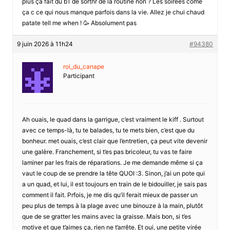
plus ça fait du b1 de sortnr de la routine non ? Les soirees come
ça c ce qui nous manque parfois dans la vie. Allez je chui chaud
patate tell me when ! 🥳 Absolument pas
9 juin 2026 à 11h24
#94380
roi_du_canape
Participant
Ah ouais, le quad dans la garrigue, c’est vraiment le kiff . Surtout
avec ce temps-là, tu te balades, tu te mets bien, c’est que du
bonheur. met ouais, c’est clair que l’entretien, ça peut vite devenir
une galère. Franchement, si t’es pas bricoleur, tu vas te faire
laminer par les frais de réparations. Je me demande même si ça
vaut le coup de se prendre la tête QUOI :3. Sinon, j’ai un pote qui
a un quad, et lui, il est toujours en train de le bidouiller, je sais pas
comment il fait. Prfois, je me dis qu’il ferait mieux de passer un
peu plus de temps à la plage avec une binouze à la main, plutôt
que de se gratter les mains avec la graisse. Mais bon, si t’es
motive et que t’aimes ça, rien ne t’arrête. Et oui, une petite virée