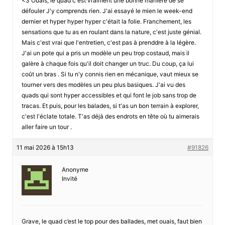
<3 Ouais, le quad c'est vraiment une bonne manière de se
défouler J'y comprends rien. J'ai essayé le mien le week-end
dernier et hyper hyper hyper c'était la folie. Franchement, les
sensations que tu as en roulant dans la nature, c'est juste génial.
Mais c'est vrai que l'entretien, c'est pas à prenddre à la légère.
J'ai un pote qui a pris un modèle un peu trop costaud, mais il
galère à chaque fois qu'il doit changer un truc. Du coup, ça lui
coût un bras . Si tu n'y connis rien en mécanique, vaut mieux se
tourner vers des modèles un peu plus basiques. J'ai vu des
quads qui sont hyper accessibles et qui font le job sans trop de
tracas. Et puis, pour les balades, si t'as un bon terrain à explorer,
c'est l'éclate totale. T'as déjà des endrots en tête où tu aimerais
aller faire un tour .
11 mai 2026 à 15h13
#91826
Anonyme
Invité
Grave, le quad c’est le top pour des ballades, met ouais, faut bien