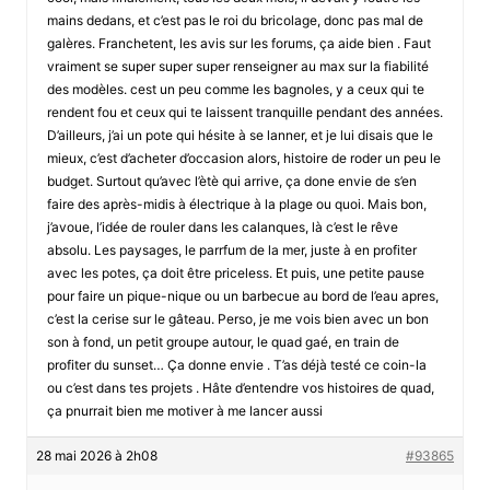
mains dedans, et c’est pas le roi du bricolage, donc pas mal de
galères. Franchetent, les avis sur les forums, ça aide bien . Faut
vraiment se super super super renseigner au max sur la fiabilité
des modèles. cest un peu comme les bagnoles, y a ceux qui te
rendent fou et ceux qui te laissent tranquille pendant des années.
D’ailleurs, j’ai un pote qui hésite à se lanner, et je lui disais que le
mieux, c’est d’acheter d’occasion alors, histoire de roder un peu le
budget. Surtout qu’avec l’ètè qui arrive, ça done envie de s’en
faire des après-midis à électrique à la plage ou quoi. Mais bon,
j’avoue, l’idée de rouler dans les calanques, là c’est le rêve
absolu. Les paysages, le parrfum de la mer, juste à en profiter
avec les potes, ça doit être priceless. Et puis, une petite pause
pour faire un pique-nique ou un barbecue au bord de l’eau apres,
c’est la cerise sur le gâteau. Perso, je me vois bien avec un bon
son à fond, un petit groupe autour, le quad gaé, en train de
profiter du sunset… Ça donne envie . T’as déjà testé ce coin-la
ou c’est dans tes projets . Hâte d’entendre vos histoires de quad,
ça pnurrait bien me motiver à me lancer aussi
28 mai 2026 à 2h08
#93865