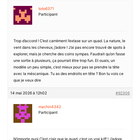
toto6371
Participant
Trop d’accord ! C’est carrément l’extase sur un quad. La nature, le
vent dans les cheveux, j’adore ! J’ai pas encore trouvé de spots à
explorer, mais je cherche des coins sympas. Faudrait qu’on fasse
une sortie à plusieurs, ça pourrait être trop fun. Et ouais, un
modèle un peu simple, c’est mieux pour pas se prendre la tête
avec la méscanique. Tu as des endroits en tête ? Bon tu vois ce
que je veux dire
14 mai 2026 à 12h02
#92306
machin4342
Participant
N’importe quoi C’est clair que le quad, c’est un vrai kiff ! J’adore