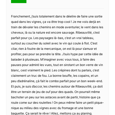
Franchement, j’suis totalement dans le déelire de faire une sortie
quad dans les vignes, ça va être trop cool ! Je me vois derjà en
train de dévaler les chemins en mode aventurier, le vent dans les
cheveux, là ou la nature est encore sauvage. Ribeauvillé, c’est
parfait pour ça. Les paysages là-bas, c’est un vrai tableau,
surtout au coucher du soleil avec le vin qui coule à flot. C’est
cliar, rien à foutre de la mercanique, on est là pour s’amusr et
profiter, pas pour se prendre la tête. J’suis hype par cette idée de
balader à plusieuas. M’imaginer avec vous tous, à faire des
pauses pour admiré les vues, tout en sirotant un bon verre de vin
blanc, cest vraiment le pied. Les crépines dont tu parlais, c’est
clairement un truc de fou. La bonne bouffe, les copains, et un
peu d’adrénaline, çà fait le combo parfait pour un bon week-end.
Et puis, je suis d’accor, les chemins autour de Ribeauvillé, ça doit
être un terrain de jeu de ouf pour des quads. On pourrait même
bachoter un peu sur les astaces avant de partir, histoire que ça
roule come sur des roulettes ! On peux même faire un petit pique-
nique au milieu des vignes avec du fromage et une bonne
baguette. Ça serait le rêve ! Allez, mettons ça au planing.