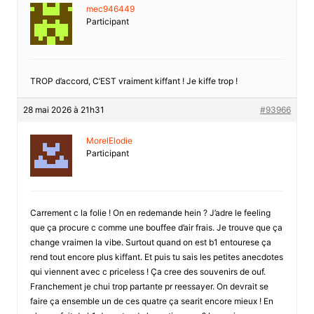
mec946449
Participant
TROP d’accord, C’EST vraiment kiffant ! Je kiffe trop !
28 mai 2026 à 21h31
#93966
MorelElodie
Participant
Carrement c la folie ! On en redemande hein ? J’adre le feeling
que ça procure c comme une bouffee d’air frais. Je trouve que ça
change vraimen la vibe. Surtout quand on est b1 entourese ça
rend tout encore plus kiffant. Et puis tu sais les petites anecdotes
qui viennent avec c priceless ! Ça cree des souvenirs de ouf.
Franchement je chui trop partante pr reessayer. On devrait se
faire ça ensemble un de ces quatre ça searit encore mieux ! En