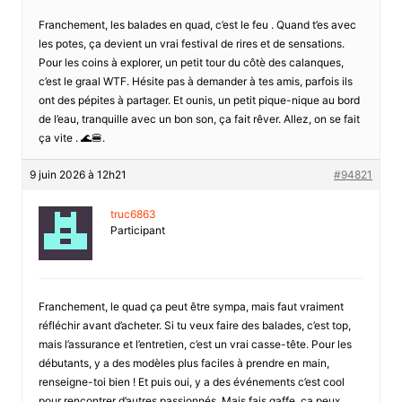
Franchement, les balades en quad, c’est le feu . Quand t’es avec
les potes, ça devient un vrai festival de rires et de sensations.
Pour les coins à explorer, un petit tour du côtè des calanques,
c’est le graal WTF. Hésite pas à demander à tes amis, parfois ils
ont des pépites à partager. Et ounis, un petit pique-nique au bord
de l’eau, tranquille avec un bon son, ça fait rêver. Allez, on se fait
ça vite . 🌊🍔.
9 juin 2026 à 12h21
#94821
truc6863
Participant
Franchement, le quad ça peut être sympa, mais faut vraiment
réfléchir avant d’acheter. Si tu veux faire des balades, c’est top,
mais l’assurance et l’entretien, c’est un vrai casse-tête. Pour les
débutants, y a des modèles plus faciles à prendre en main,
renseigne-toi bien ! Et puis oui, y a des événements c’est cool
pour rencontrer d’autres passionnés. Mais fais gaffe, ça peux