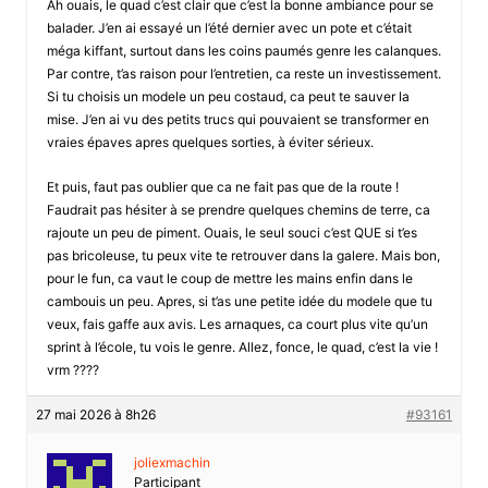
Ah ouais, le quad c’est clair que c’est la bonne ambiance pour se
balader. J’en ai essayé un l’été dernier avec un pote et c’était
méga kiffant, surtout dans les coins paumés genre les calanques.
Par contre, t’as raison pour l’entretien, ca reste un investissement.
Si tu choisis un modele un peu costaud, ca peut te sauver la
mise. J’en ai vu des petits trucs qui pouvaient se transformer en
vraies épaves apres quelques sorties, à éviter sérieux.
Et puis, faut pas oublier que ca ne fait pas que de la route !
Faudrait pas hésiter à se prendre quelques chemins de terre, ca
rajoute un peu de piment. Ouais, le seul souci c’est QUE si t’es
pas bricoleuse, tu peux vite te retrouver dans la galere. Mais bon,
pour le fun, ca vaut le coup de mettre les mains enfin dans le
cambouis un peu. Apres, si t’as une petite idée du modele que tu
veux, fais gaffe aux avis. Les arnaques, ca court plus vite qu’un
sprint à l’école, tu vois le genre. Allez, fonce, le quad, c’est la vie !
vrm ????
27 mai 2026 à 8h26
#93161
joliexmachin
Participant