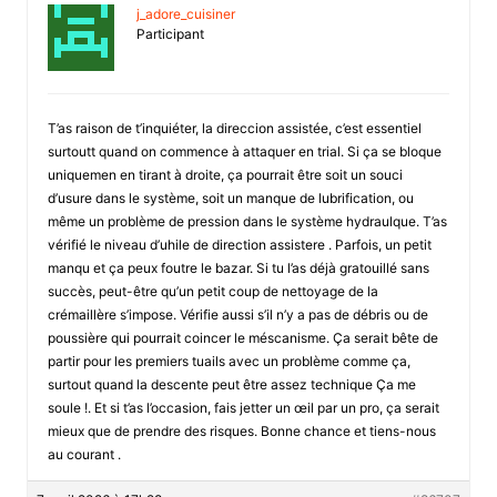
j_adore_cuisiner
Participant
T’as raison de t’inquiéter, la direccion assistée, c’est essentiel
surtoutt quand on commence à attaquer en trial. Si ça se bloque
uniquemen en tirant à droite, ça pourrait être soit un souci
d’usure dans le système, soit un manque de lubrification, ou
même un problème de pression dans le système hydraulque. T’as
vérifié le niveau d’uhile de direction assistere . Parfois, un petit
manqu et ça peux foutre le bazar. Si tu l’as déjà gratouillé sans
succès, peut-être qu’un petit coup de nettoyage de la
crémaillère s’impose. Vérifie aussi s’il n’y a pas de débris ou de
poussière qui pourrait coincer le méscanisme. Ça serait bête de
partir pour les premiers tuails avec un problème comme ça,
surtout quand la descente peut être assez technique Ça me
soule !. Et si t’as l’occasion, fais jetter un œil par un pro, ça serait
mieux que de prendre des risques. Bonne chance et tiens-nous
au courant .