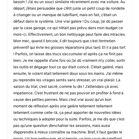
besoin ! J’ai eu un souci similaire récemment avec ma voiture. Au
départ, j’étais persuadée que c’étit juste un petit coup de rondelle
à changer ou un manque de lubrifiant, mais en fait, c’était un
défaut dans le système. Une vrai galere ! Du coup, j’ai dû passer
par la case garage, ce qui n’était pas prévu dans mon budget ce
mois-ci. Effectivement, un bon nettoyage peut faire des miracles.
Mon mec, quand il bricole, il dit toujours que c’est l’entretien
préventif qui évte les grosses réparations plus tard. Et il a pas tort
! Parfois, on laisse des trucs s’accumuler et après ça ne finit pas
bien. Je me rappelle d’une fois où j’ai dû vraiment m’y coller, sortir
les outils et dégager tout ce qui était coincé. C’était galéré, mais
ensuite, le volant était tellement doux sous les mains. J’ai même
pu reprendre les virages serrés sans stresser, un vrai plaisir. La
saison du trial, c’est sacré, comme tu dis ! J’attendais çà avec
impatience. C’est frustrant de ne pas pouvoir en profiter à fond à
cause des petites pannes. Mais c’est vrai aussi qu’un bon
moment de réflexion après une galère tellement tellement
tellement comme celle-là, ça peut apporter de nouvelles idées
ou techniques à adopter pour la suite. Parfois, je me dis que c’est
pas qu’une question d’enchaîner les sessions, mais aussi
d’apprendre à mieux connaître sa machine. Bref, il faut garder le
moral. Un bon nettoyage, et si besoin, un bon coup de lubrifiant