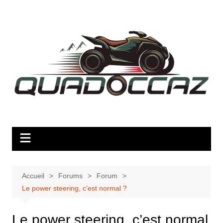
Aller
au
contenu
Accueil
Forums
Forum
Le power steering, c’est normal ?
Le power steering, c’est normal