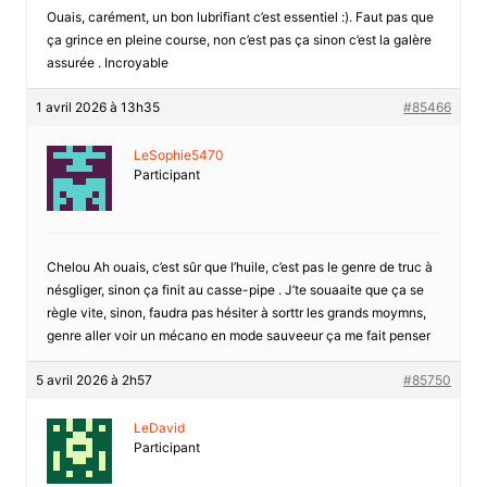
Ouais, carément, un bon lubrifiant c’est essentiel :). Faut pas que
ça grince en pleine course, non c’est pas ça sinon c’est la galère
assurée . Incroyable
1 avril 2026 à 13h35
#85466
LeSophie5470
Participant
Chelou Ah ouais, c’est sûr que l’huile, c’est pas le genre de truc à
nésgliger, sinon ça finit au casse-pipe . J’te souaaite que ça se
règle vite, sinon, faudra pas hésiter à sorttr les grands moymns,
genre aller voir un mécano en mode sauveeur ça me fait penser
5 avril 2026 à 2h57
#85750
LeDavid
Participant