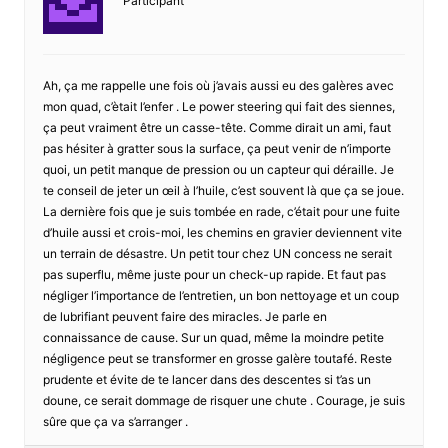
Participant
Ah, ça me rappelle une fois où j’avais aussi eu des galères avec
mon quad, c’ètait l’enfer . Le power steering qui fait des siennes,
ça peut vraiment être un casse-tête. Comme dirait un ami, faut
pas hésiter à gratter sous la surface, ça peut venir de n’importe
quoi, un petit manque de pression ou un capteur qui déraille. Je
te conseil de jeter un œil à l’huile, c’est souvent là que ça se joue.
La dernière fois que je suis tombée en rade, c’était pour une fuite
d’huile aussi et crois-moi, les chemins en gravier deviennent vite
un terrain de désastre. Un petit tour chez UN concess ne serait
pas superflu, même juste pour un check-up rapide. Et faut pas
négliger l’importance de l’entretien, un bon nettoyage et un coup
de lubrifiant peuvent faire des miracles. Je parle en
connaissance de cause. Sur un quad, même la moindre petite
négligence peut se transformer en grosse galère toutafé. Reste
prudente et évite de te lancer dans des descentes si t’as un
doune, ce serait dommage de risquer une chute . Courage, je suis
sûre que ça va s’arranger .