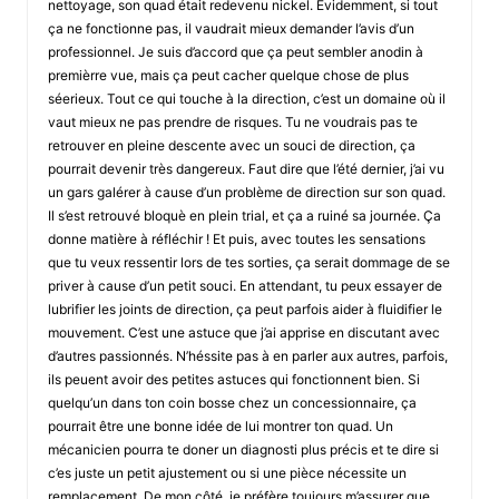
nettoyage, son quad était redevenu nickel. Évidemment, si tout
ça ne fonctionne pas, il vaudrait mieux demander l’avis d’un
professionnel. Je suis d’accord que ça peut sembler anodin à
premièrre vue, mais ça peut cacher quelque chose de plus
séerieux. Tout ce qui touche à la direction, c’est un domaine où il
vaut mieux ne pas prendre de risques. Tu ne voudrais pas te
retrouver en pleine descente avec un souci de direction, ça
pourrait devenir très dangereux. Faut dire que l’été dernier, j’ai vu
un gars galérer à cause d’un problème de direction sur son quad.
Il s’est retrouvé bloquè en plein trial, et ça a ruiné sa journée. Ça
donne matière à réfléchir ! Et puis, avec toutes les sensations
que tu veux ressentir lors de tes sorties, ça serait dommage de se
priver à cause d’un petit souci. En attendant, tu peux essayer de
lubrifier les joints de direction, ça peut parfois aider à fluidifier le
mouvement. C’est une astuce que j’ai apprise en discutant avec
d’autres passionnés. N’héssite pas à en parler aux autres, parfois,
ils peuent avoir des petites astuces qui fonctionnent bien. Si
quelqu’un dans ton coin bosse chez un concessionnaire, ça
pourrait être une bonne idée de lui montrer ton quad. Un
mécanicien pourra te doner un diagnosti plus précis et te dire si
c’es juste un petit ajustement ou si une pièce nécessite un
remplacement. De mon côté, je préfère toujours m’assurer que