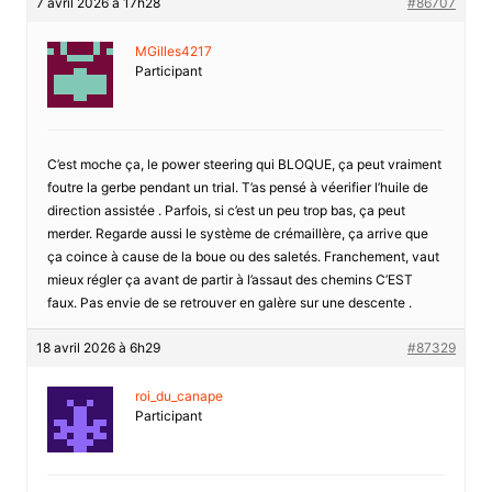
7 avril 2026 à 17h28
#86707
MGilles4217
Participant
C’est moche ça, le power steering qui BLOQUE, ça peut vraiment
foutre la gerbe pendant un trial. T’as pensé à véerifier l’huile de
direction assistée . Parfois, si c’est un peu trop bas, ça peut
merder. Regarde aussi le système de crémaillère, ça arrive que
ça coince à cause de la boue ou des saletés. Franchement, vaut
mieux régler ça avant de partir à l’assaut des chemins C’EST
faux. Pas envie de se retrouver en galère sur une descente .
18 avril 2026 à 6h29
#87329
roi_du_canape
Participant