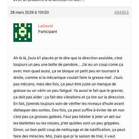
28 mars 2026 à 10h20
#84903
LeDavid
Participant
Ah là là, j’suis b1 placée pr te dire que la direction assistée, c’est
toujours un peu une boîte de pandore… J’ai eu un coup come ça
avec mon quad aussi, ça se bloque un petit peu en tournant à
droite, comme si la mécanique voulait faire la grasse mat’. J’suis
pas mécano, mais des fois, ça peut être juste un manque de
graisse ou un vérin un peu fatigué. Ya aussi le fait que le gravier,
ça doit pas aider ; ça fait des vibrations et ça tire sur la direccion.
En fait, j’prends toujours soin de vérifier les niveaux d’huile avant
d’attaquer des sorties. Des fois, ça peut suffire à éviter de ah non
c’est pas ça grosses galères. Faut pas hésiter à jeter un œil sur
les biellettes ou les rotules, p’tet qu’elles sont un peu grippées.
Sinon, un bon petit coup de nettoyage et de lubrification, ça peut
faire des miracles. Moi, j’sais que pr la saison de trial, il vaut