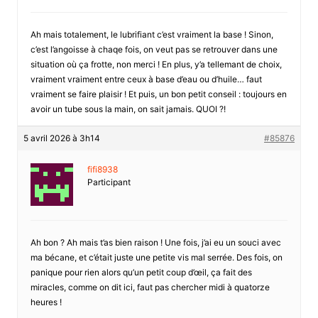
Ah mais totalement, le lubrifiant c’est vraiment la base ! Sinon,
c’est l’angoisse à chaqe fois, on veut pas se retrouver dans une
situation où ça frotte, non merci ! En plus, y’a tellemant de choix,
vraiment vraiment entre ceux à base d’eau ou d’huile… faut
vraiment se faire plaisir ! Et puis, un bon petit conseil : toujours en
avoir un tube sous la main, on sait jamais. QUOI ?!
5 avril 2026 à 3h14
#85876
fifi8938
Participant
Ah bon ? Ah mais t’as bien raison ! Une fois, j’ai eu un souci avec
ma bécane, et c’était juste une petite vis mal serrée. Des fois, on
panique pour rien alors qu’un petit coup d’œil, ça fait des
miracles, comme on dit ici, faut pas chercher midi à quatorze
heures !