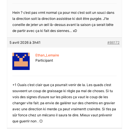
Hein ? c’est pas vrmt normal ça pour moi c’est soit un souci dans
la direction soit la direction assistése ki doit être purgée. J’te
coneille de jeter un œil là-dessus avant la saison ça serait bête
de partir avec ça ki fait des siennes… xD
5 avril 2026 à 3h41
#86172
Ethan_Lemaire
Participant
+1 Ouais c’est clair que ça pourrait venir de la. Les quads c’est
souveent un coup de graissage ki règle pa mal de choses. Si tu
vois des signes d’usure sur les pièces ça vaut le coup de les
changer vite fait. pa envie de galérer sur des chemins en gravier
avec une direction ki merde ça peut vraimentt craindre. Si t’es pa
sûr fonce chez un mécano il saura te dire. Mieux vaut prévenir
que guerrir non . 🙂