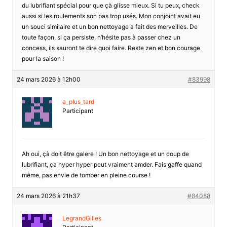
du lubrifiant spécial pour que çà glisse mieux. Si tu peux, check
aussi si les roulements son pas trop usés. Mon conjoint avait eu
un souci similaire et un bon nettoyage a fait des merveilles. De
toute façon, si ça persiste, n’hésite pas à passer chez un
concess, ils sauront te dire quoi faire. Reste zen et bon courage
pour la saison !
24 mars 2026 à 12h00
#83998
a_plus_tard
Participant
Ah oui, çà doit être galere ! Un bon nettoyage et un coup de
lubrifiant, ça hyper hyper peut vraiment amder. Fais gaffe quand
même, pas envie de tomber en pleine course !
24 mars 2026 à 21h37
#84088
LegrandGilles