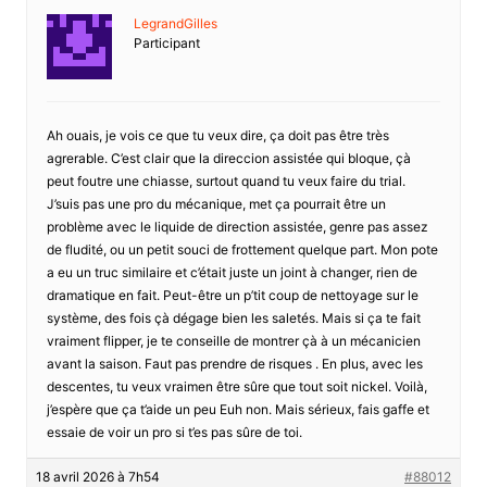
LegrandGilles
Participant
Ah ouais, je vois ce que tu veux dire, ça doit pas être très
agrerable. C’est clair que la direccion assistée qui bloque, çà
peut foutre une chiasse, surtout quand tu veux faire du trial.
J’suis pas une pro du mécanique, met ça pourrait être un
problème avec le liquide de direction assistée, genre pas assez
de fludité, ou un petit souci de frottement quelque part. Mon pote
a eu un truc similaire et c’était juste un joint à changer, rien de
dramatique en fait. Peut-être un p’tit coup de nettoyage sur le
système, des fois çà dégage bien les saletés. Mais si ça te fait
vraiment flipper, je te conseille de montrer çà à un mécanicien
avant la saison. Faut pas prendre de risques . En plus, avec les
descentes, tu veux vraimen être sûre que tout soit nickel. Voilà,
j’espère que ça t’aide un peu Euh non. Mais sérieux, fais gaffe et
essaie de voir un pro si t’es pas sûre de toi.
18 avril 2026 à 7h54
#88012