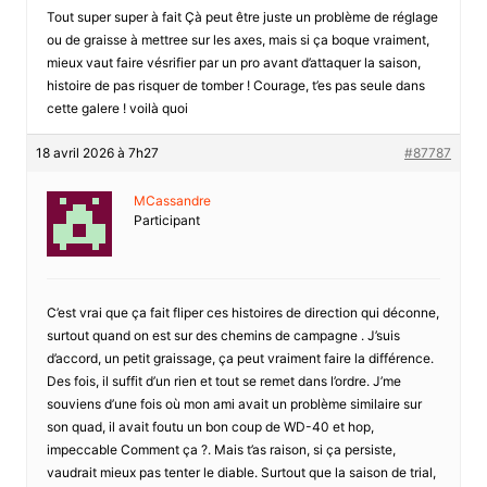
Tout super super à fait Çà peut être juste un problème de réglage
ou de graisse à mettree sur les axes, mais si ça boque vraiment,
mieux vaut faire vésrifier par un pro avant d’attaquer la saison,
histoire de pas risquer de tomber ! Courage, t’es pas seule dans
cette galere ! voilà quoi
18 avril 2026 à 7h27
#87787
MCassandre
Participant
C’est vrai que ça fait fliper ces histoires de direction qui déconne,
surtout quand on est sur des chemins de campagne . J’suis
d’accord, un petit graissage, ça peut vraiment faire la différence.
Des fois, il suffit d’un rien et tout se remet dans l’ordre. J’me
souviens d’une fois où mon ami avait un problème similaire sur
son quad, il avait foutu un bon coup de WD-40 et hop,
impeccable Comment ça ?. Mais t’as raison, si ça persiste,
vaudrait mieux pas tenter le diable. Surtout que la saison de trial,