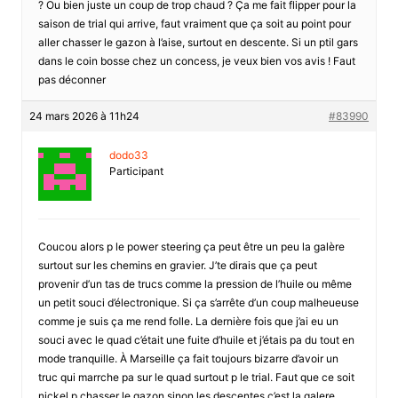
? Ou bien juste un coup de trop chaud ? Ça me fait flipper pour la
saison de trial qui arrive, faut vraiment que ça soit au point pour
aller chasser le gazon à l’aise, surtout en descente. Si un ptil gars
dans le coin bosse chez un concess, je veux bien vos avis ! Faut
pas déconner
24 mars 2026 à 11h24
#83990
dodo33
Participant
Coucou alors p le power steering ça peut être un peu la galère
surtout sur les chemins en gravier. J’te dirais que ça peut
provenir d’un tas de trucs comme la pression de l’huile ou même
un petit souci d’électronique. Si ça s’arrête d’un coup malheueuse
comme je suis ça me rend folle. La dernière fois que j’ai eu un
souci avec le quad c’était une fuite d’huile et j’étais pa du tout en
mode tranquille. À Marseille ça fait toujours bizarre d’avoir un
truc qui marrche pa sur le quad surtout p le trial. Faut que ce soit
nickel p chasser le gazon sinon les descentes c’est la galere