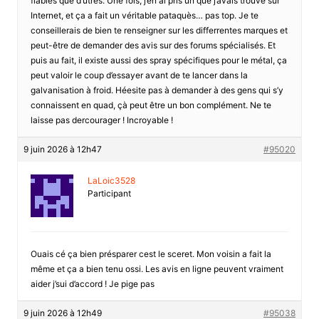
fiables que d’utres. Une fois, j’en ai pris un que j’avais trouvé sur
Internet, et ça a fait un véritable pataquès… pas top. Je te
conseillerais de bien te renseigner sur les differrentes marques et
peut-être de demander des avis sur des forums spécialisés. Et
puis au fait, il existe aussi des spray spécifiques pour le métal, ça
peut valoir le coup d’essayer avant de te lancer dans la
galvanisation à froid. Héesite pas à demander à des gens qui s’y
connaissent en quad, çà peut être un bon complément. Ne te
laisse pas dercourager ! Incroyable !
9 juin 2026 à 12h47
#95020
LaLoic3528
Participant
Ouais cé ça bien présparer cest le sceret. Mon voisin a fait la
même et ça a bien tenu ossi. Les avis en ligne peuvent vraiment
aider j’sui d’accord ! Je pige pas
9 juin 2026 à 12h49
#95038