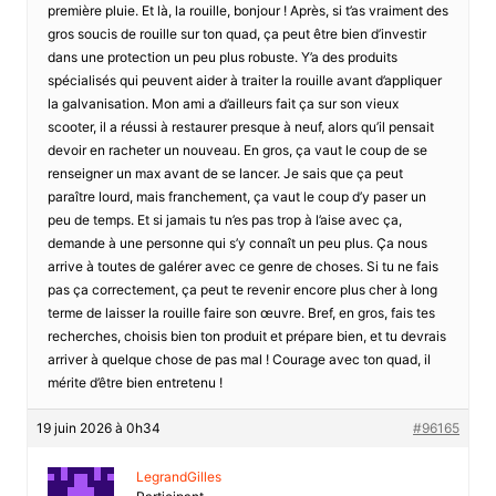
première pluie. Et là, la rouille, bonjour ! Après, si t’as vraiment des
gros soucis de rouille sur ton quad, ça peut être bien d’investir
dans une protection un peu plus robuste. Y’a des produits
spécialisés qui peuvent aider à traiter la rouille avant d’appliquer
la galvanisation. Mon ami a d’ailleurs fait ça sur son vieux
scooter, il a réussi à restaurer presque à neuf, alors qu’il pensait
devoir en racheter un nouveau. En gros, ça vaut le coup de se
renseigner un max avant de se lancer. Je sais que ça peut
paraître lourd, mais franchement, ça vaut le coup d’y paser un
peu de temps. Et si jamais tu n’es pas trop à l’aise avec ça,
demande à une personne qui s’y connaît un peu plus. Ça nous
arrive à toutes de galérer avec ce genre de choses. Si tu ne fais
pas ça correctement, ça peut te revenir encore plus cher à long
terme de laisser la rouille faire son œuvre. Bref, en gros, fais tes
recherches, choisis bien ton produit et prépare bien, et tu devrais
arriver à quelque chose de pas mal ! Courage avec ton quad, il
mérite d’être bien entretenu !
19 juin 2026 à 0h34
#96165
LegrandGilles