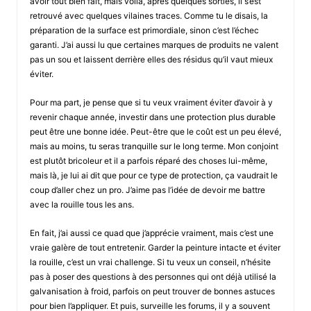
avoir tout bien fait, mais voilà, après quelques sorties, il s’est
retrouvé avec quelques vilaines traces. Comme tu le disais, la
préparation de la surface est primordiale, sinon c’est l’échec
garanti. J’ai aussi lu que certaines marques de produits ne valent
pas un sou et laissent derrière elles des résidus qu’il vaut mieux
éviter.
Pour ma part, je pense que si tu veux vraiment éviter d’avoir à y
revenir chaque année, investir dans une protection plus durable
peut être une bonne idée. Peut-être que le coût est un peu élevé,
mais au moins, tu seras tranquille sur le long terme. Mon conjoint
est plutôt bricoleur et il a parfois réparé des choses lui-même,
mais là, je lui ai dit que pour ce type de protection, ça vaudrait le
coup d’aller chez un pro. J’aime pas l’idée de devoir me battre
avec la rouille tous les ans.
En fait, j’ai aussi ce quad que j’apprécie vraiment, mais c’est une
vraie galère de tout entretenir. Garder la peinture intacte et éviter
la rouille, c’est un vrai challenge. Si tu veux un conseil, n’hésite
pas à poser des questions à des personnes qui ont déjà utilisé la
galvanisation à froid, parfois on peut trouver de bonnes astuces
pour bien l’appliquer. Et puis, surveille les forums, il y a souvent