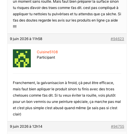
un moment sans rouille. Mais faut bien préparer la surface sinon
tu risques d’avoir des traes comme t’as dit. cest pas compliqué à
appliquer tu nettoies tu pulvérises et tu attendss que ça sèche. Si
t’as des doutes regarde les avis sur les produits en ligne ça aide
!!!!
9 juin 2026 à 11h58
#94623
Cuisine5108
Participant
Franchement, la galvanisacion à frroid, çà peut être efficace,
mais faut bien apliquer le produit sinon tu finis avec des trces
cheloues comme t’as dit. Si tu veux éviter la rouille, vois plutôt
pour un bon vernnis ou une peinture spéciale, ça marche pas mal
et c’est plus simple c’est abusé quand même (je sais pas si c’est
clair)
9 juin 2026 à 12h14
#94755