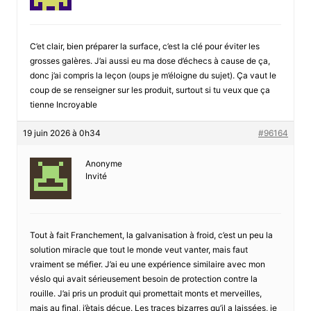
C’et clair, bien préparer la surface, c’est la clé pour éviter les
grosses galères. J’ai aussi eu ma dose d’échecs à cause de ça,
donc j’ai compris la leçon (oups je m’éloigne du sujet). Ça vaut le
coup de se renseigner sur les produit, surtout si tu veux que ça
tienne Incroyable
19 juin 2026 à 0h34
#96164
Anonyme
Invité
Tout à fait Franchement, la galvanisation à froid, c’est un peu la
solution miracle que tout le monde veut vanter, mais faut
vraiment se méfier. J’ai eu une expérience similaire avec mon
véslo qui avait sérieusement besoin de protection contre la
rouille. J’ai pris un produit qui promettait monts et merveilles,
mais au final, j’ètais déçue. Les traces bizarres qu’il a laissées, je