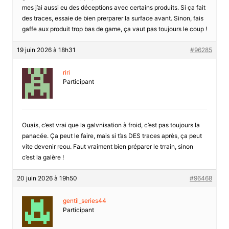
mes j’ai aussi eu des déceptions avec certains produits. Si ça fait
des traces, essaie de bien prerparer la surface avant. Sinon, fais
gaffe aux produit trop bas de game, ça vaut pas toujours le coup !
19 juin 2026 à 18h31
#96285
riri
Participant
Ouais, c’est vrai que la galvnisation à froid, c’est pas toujours la
panacée. Ça peut le faire, mais si t’as DES traces après, ça peut
vite devenir reou. Faut vraiment bien préparer le trrain, sinon
c’est la galère !
20 juin 2026 à 19h50
#96468
gentil_series44
Participant