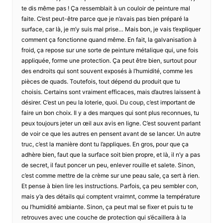
te dis même pas ! Ça ressemblait à un couloir de peinture mal
faite. C’est peut-être parce que je n’avais pas bien préparé la
surface, car là, je m’y suis mal prise… Mais bon, je vais t’expliquer
comment ça fonctionne quand même. En fait, la galvanisation à
froid, ça repose sur une sorte de peinture métalique qui, une fois
appliquée, forme une protection. Ça peut être bien, surtout pour
des endroits qui sont souvent exposés à l’humidité, comme les
pièces de quads. Toutefois, tout dépend du produit que tu
choisis. Certains sont vraiment efficaces, mais d’autres laissent à
désirer. C’est un peu la loterie, quoi. Du coup, c’est important de
faire un bon choix. Il y a des marques qui sont plus reconnues, tu
peux toujours jeter un œil aux avis en ligne. C’est souvent parlant
de voir ce que les autres en pensent avant de se lancer. Un autre
truc, c’est la manière dont tu l’appliques. En gros, pour que ça
adhère bien, faut que la surface soit bien propre, et là, il n’y a pas
de secret, il faut poncer un peu, enlever rouille et salete. Sinon,
c’est comme mettre de la crème sur une peau sale, ça sert à rien.
Et pense à bien lire les instructions. Parfois, ça peu sembler con,
mais y’a des détails qui comptent vraimnt, comme la température
ou l’humidité ambiante. Sinon, ça peut mal se fixer et puis tu te
retrouves avec une couche de protection qui s’écaillera à la