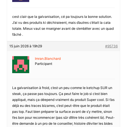
cest clair que la galvanisation, cé pa toujours la bonne solution.
J’ai vu des produits ki déchiraieent, mais d’autres c’était la cata
totale. Mieux vaut se rnseigner avant de s’embêter avec un quad
fâché .
15 juin 2026 à 19h29
#95736
Imran.Blanchard
Participant
La galvanisation à froid, c’est un peu comme le ketchup SUR un
steak, ça passe pas toujours. Ça peut faire le job si c’est bien
appliqué, mais ça déepend vraiment du produit Super cool. Si t’as
déjà eu des traces bizarres, c’est peut-être que le produit était
pas top. Faut bien préparer la surface avant de s’y mettre, sinon
t’es bon pour recommencer (pas sûr d’être très cohérent là). Peut-
être demande à un pro de te conseiller, histoire d’éviter les bides