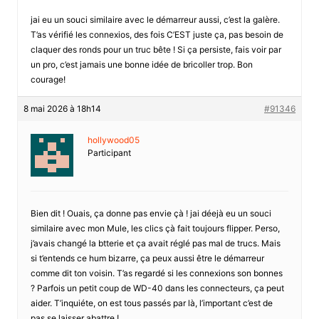
jai eu un souci similaire avec le démarreur aussi, c’est la galère.
T’as vérifié les connexios, des fois C’EST juste ça, pas besoin de
claquer des ronds pour un truc bête ! Si ça persiste, fais voir par
un pro, c’est jamais une bonne idée de bricoller trop. Bon
courage!
8 mai 2026 à 18h14
#91346
hollywood05
Participant
Bien dit ! Ouais, ça donne pas envie çà ! jai déejà eu un souci
similaire avec mon Mule, les clics çà fait toujours flipper. Perso,
j’avais changé la btterie et ça avait réglé pas mal de trucs. Mais
si t’entends ce hum bizarre, ça peux aussi être le démarreur
comme dit ton voisin. T’as regardé si les connexions son bonnes
? Parfois un petit coup de WD-40 dans les connecteurs, ça peut
aider. T’inquiéte, on est tous passés par là, l’important c’est de
pas se laisser abattre !