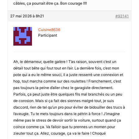
câbles, ça pourrait être ça. Bon courage !!!!
27 mai 2026 à 8h21
#93141
Cuisine8636
Participant
Ah, le démarreur, quelle galère ! T’as raison, souvent c’est un
détail tout bête qui fout tout en l’air. La dernière fois, c’est mon
pote qui a eu le même souci, il a juste resserré une connexion et
hop, tout marcha comme sur des roulettes ! Franchement, c’est
pas toujours la peine d’aller chez le garagiste directement.
Parfois, ça peut juste être quelques fils mal branchés ou un peu
de corosion. Mais si ça fait des siennes malgré tout, je suis
d’accord, rien de tel qu’un pro pour éviter de bidouiller des trucs à
l’aveugle. Tu te mets toujours dans le pétrin à force ! J’imagine
même pas le stress de devoir sortir la voiture, surtout quand ça
coince comme ça. Va falloir que tu prennes un momen pour
zieuter tout ça. Allez, courage, ça va le faire ! Choqué