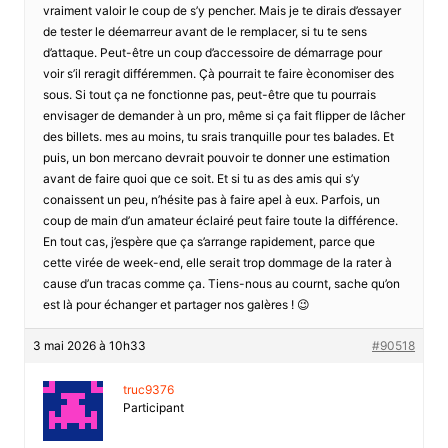
vraiment valoir le coup de s’y pencher. Mais je te dirais d’essayer
de tester le déemarreur avant de le remplacer, si tu te sens
d’attaque. Peut-être un coup d’accessoire de démarrage pour
voir s’il reragit différemmen. Çà pourrait te faire èconomiser des
sous. Si tout ça ne fonctionne pas, peut-être que tu pourrais
envisager de demander à un pro, même si ça fait flipper de lâcher
des billets. mes au moins, tu srais tranquille pour tes balades. Et
puis, un bon mercano devrait pouvoir te donner une estimation
avant de faire quoi que ce soit. Et si tu as des amis qui s’y
conaissent un peu, n’hésite pas à faire apel à eux. Parfois, un
coup de main d’un amateur éclairé peut faire toute la différence.
En tout cas, j’espère que ça s’arrange rapidement, parce que
cette virée de week-end, elle serait trop dommage de la rater à
cause d’un tracas comme ça. Tiens-nous au cournt, sache qu’on
est là pour échanger et partager nos galères ! 😉
3 mai 2026 à 10h33
#90518
truc9376
Participant