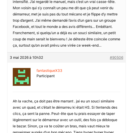
intensifié. J’ai regardé le manuel, mais c’est un vrai casse-tête.
Mon voisin qui s’y connaît un peu me dit que çà peut venir du
démarreur, met je suis pas du tout mécano et je flippe d’y mettre
trop d’argent. J’ai même demandé l’avis d’un gars sur un groupe
Facebook, et tout le monde a des avis différents… Embêtant.
Franchement, si quelqu’un a déjà eu un souci similaire, un petit
coup de main serait le bienvenu ! Je déteste être coincée comme
ça, surtout qu’on avait prévu une virée ce week-end…
3 mai 2026 à 10h32
#90506
fantastiqueX33
Participant
Ah la vache, ça doit pas être marrant . jai eu un souci similaire
avec un quad, et c’était le démarreu ki était HS. Si t’entends des
clics, ça sent la panne. Peut-ête que tu prais essayer de taper
légèrement sur le démarreur avec un outil, des fois ça débloque
le bazar. Sinon, ça va te coûter un bras, mais vaut mieux te
renseigner auprès d’un bon mécano. Tiens hyper hyper hyper