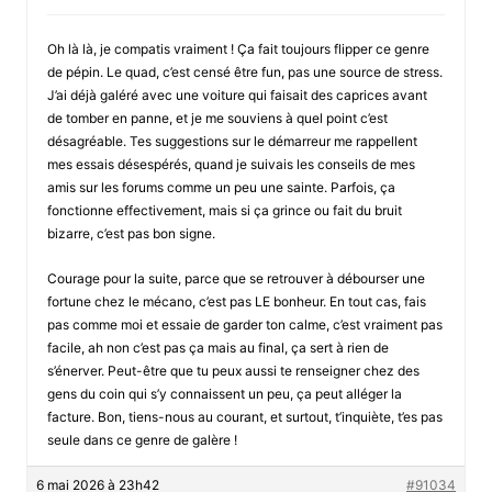
Oh là là, je compatis vraiment ! Ça fait toujours flipper ce genre
de pépin. Le quad, c’est censé être fun, pas une source de stress.
J’ai déjà galéré avec une voiture qui faisait des caprices avant
de tomber en panne, et je me souviens à quel point c’est
désagréable. Tes suggestions sur le démarreur me rappellent
mes essais désespérés, quand je suivais les conseils de mes
amis sur les forums comme un peu une sainte. Parfois, ça
fonctionne effectivement, mais si ça grince ou fait du bruit
bizarre, c’est pas bon signe.
Courage pour la suite, parce que se retrouver à débourser une
fortune chez le mécano, c’est pas LE bonheur. En tout cas, fais
pas comme moi et essaie de garder ton calme, c’est vraiment pas
facile, ah non c’est pas ça mais au final, ça sert à rien de
s’énerver. Peut-être que tu peux aussi te renseigner chez des
gens du coin qui s’y connaissent un peu, ça peut alléger la
facture. Bon, tiens-nous au courant, et surtout, t’inquiète, t’es pas
seule dans ce genre de galère !
6 mai 2026 à 23h42
#91034