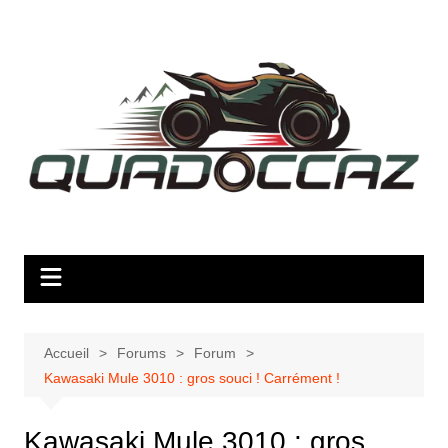
Aller
au
contenu
Accueil
Forums
Forum
Kawasaki Mule 3010 : gros souci ! Carrément !
Kawasaki Mule 3010 : gros