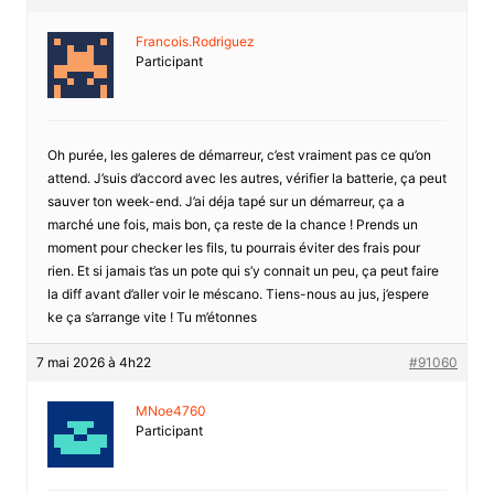
Francois.Rodriguez
Participant
Oh purée, les galeres de démarreur, c’est vraiment pas ce qu’on
attend. J’suis d’accord avec les autres, vérifier la batterie, ça peut
sauver ton week-end. J’ai déja tapé sur un démarreur, ça a
marché une fois, mais bon, ça reste de la chance ! Prends un
moment pour checker les fils, tu pourrais éviter des frais pour
rien. Et si jamais t’as un pote qui s’y connait un peu, ça peut faire
la diff avant d’aller voir le méscano. Tiens-nous au jus, j’espere
ke ça s’arrange vite ! Tu m’étonnes
7 mai 2026 à 4h22
#91060
MNoe4760
Participant