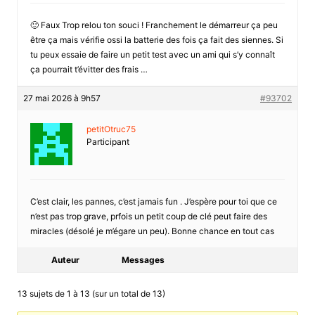
🙂 Faux Trop relou ton souci ! Franchement le démarreur ça peu
être ça mais vérifie ossi la batterie des fois ça fait des siennes. Si
tu peux essaie de faire un petit test avec un ami qui s’y connaît
ça pourrait t’évitter des frais …
27 mai 2026 à 9h57
#93702
petitOtruc75
Participant
C’est clair, les pannes, c’est jamais fun . J’espère pour toi que ce
n’est pas trop grave, prfois un petit coup de clé peut faire des
miracles (désolé je m’égare un peu). Bonne chance en tout cas
Auteur
Messages
13 sujets de 1 à 13 (sur un total de 13)