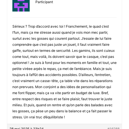
Participant
Sérieux ? Trop d’accord avec toi ! Franchement, le quad c’est
l’fun, mais ça me stresse aussi quand je vois mon mec partir,
surtut avec les gosses qui courent partout. J’essaie de lui faire
comprendre que c’est pas juste un jouet, il faut vraiment faire
gaffe, surtout en termes de sercurité. Les gamins, ils sont cuieux
come tout, mais voilà, ils doivent savoir que le casque, c’est pas
optionnel ! Je suis à fond pour les moments en famille et tout, une
petite viréee arpès le repas, ça met de l’ambiance. Mais je suis
toujours à l’affût des accidents possibles. D’ailleurs, l’entretien,
c’est vraiment un casse-tête, ça table vite dans les réparations
non prervues. Mon conjoint a des idées de personalisation qui
me font flipper, mais ça va vite partir en budget de luxe. Bref,
entre respect des risques et se faire plaisir, faut trouver le juste
milieu. Et puis, quand on rentre et qu’on parle des balades avec
les gosses, ça pèse un peu dans la balance et ça fait passer le
stress. Un vrai truc d’équilibriste !
28 mai 2025 à 23h24
#16288