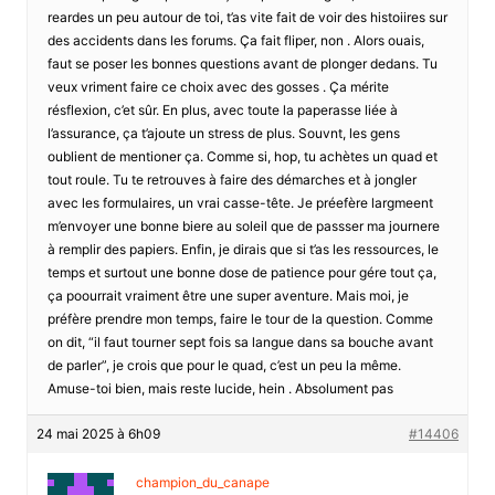
reardes un peu autour de toi, t’as vite fait de voir des histoiires sur
des accidents dans les forums. Ça fait fliper, non . Alors ouais,
faut se poser les bonnes questions avant de plonger dedans. Tu
veux vriment faire ce choix avec des gosses . Ça mérite
résflexion, c’et sûr. En plus, avec toute la paperasse liée à
l’assurance, ça t’ajoute un stress de plus. Souvnt, les gens
oublient de mentioner ça. Comme si, hop, tu achètes un quad et
tout roule. Tu te retrouves à faire des démarches et à jongler
avec les formulaires, un vrai casse-tête. Je préefère largmeent
m’envoyer une bonne biere au soleil que de passser ma journere
à remplir des papiers. Enfin, je dirais que si t’as les ressources, le
temps et surtout une bonne dose de patience pour gére tout ça,
ça poourrait vraiment être une super aventure. Mais moi, je
préfère prendre mon temps, faire le tour de la question. Comme
on dit, “il faut tourner sept fois sa langue dans sa bouche avant
de parler”, je crois que pour le quad, c’est un peu la même.
Amuse-toi bien, mais reste lucide, hein . Absolument pas
24 mai 2025 à 6h09
#14406
champion_du_canape