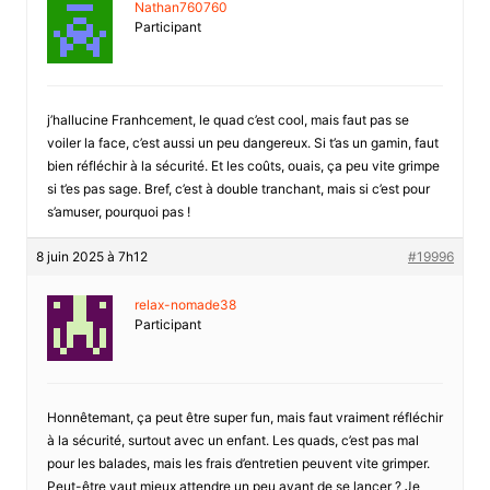
Nathan760760
Participant
j’hallucine Franhcement, le quad c’est cool, mais faut pas se
voiler la face, c’est aussi un peu dangereux. Si t’as un gamin, faut
bien réfléchir à la sécurité. Et les coûts, ouais, ça peu vite grimpe
si t’es pas sage. Bref, c’est à double tranchant, mais si c’est pour
s’amuser, pourquoi pas !
8 juin 2025 à 7h12
#19996
relax-nomade38
Participant
Honnêtemant, ça peut être super fun, mais faut vraiment réfléchir
à la sécurité, surtout avec un enfant. Les quads, c’est pas mal
pour les balades, mais les frais d’entretien peuvent vite grimper.
Peut-être vaut mieux attendre un peu avant de se lancer ? Je