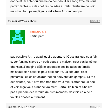
donne et jai entendu dire ke ca peut douiller a long trme. Si vous
partez tentez sur des petites balades au debut histware de voir .
mais bon faut pa negliger le riske hein Absolument pa.
29 mai 2025 à 22h09
#16742
petitOtruc75
Participant
pas possible Ah, le quad, quelle aventure ! C’est vrai que ça a l’air
super fun, mais avec un petit bout à la maison, c’est pas la même
chanson. J’imagine déjà le spectacle des balades en famille,
mais faut bien peser le pour et le contre. La sécurité, c’est
primordial, et les coûts d’enteetien peuvent vite grimper… Si t’as
des doutes, peut-être trop trop trop vaut mieux attendre un peu
et voir si ça vous branche vraiment. Farfouille bien et n’hésite
pas à prendre des retours d’autres mamans, des fois ça aide à
voir les choses autrement !
30 mai 2025 à 1h52
#16792