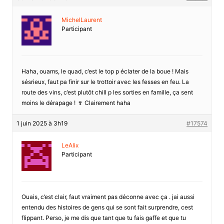
MichelLaurent
Participant
Haha, ouams, le quad, c’est le top p éclater de la boue ! Mais
sésrieux, faut pa finir sur le trottoir avec les fesses en feu. La
route des vins, c’est plutôt chill p les sorties en famille, ça sent
moins le dérapage ! 🍷 Clairement haha
1 juin 2025 à 3h19
#17574
LeAlix
Participant
Ouais, c’est clair, faut vraiment pas déconne avec ça . jai aussi
entendu des histoires de gens qui se sont fait surprendre, cest
flippant. Perso, je me dis que tant que tu fais gaffe et que tu