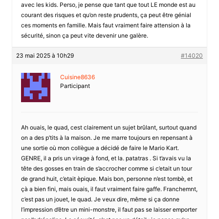
avec les kids. Perso, je pense que tant que tout LE monde est au
courant des risques et qu’on reste prudents, ça peut être génial
ces moments en famille. Mais faut vraiment faire attension à la
sécurité, sinon ça peut vite devenir une galère.
23 mai 2025 à 10h29
#14020
Cuisine8636
Participant
Ah ouais, le quad, cest clairement un sujet brûlant, surtout quand
on a des p’tits à la maison. Je me marre toujours en repensant à
une sortie où mon collègue a décidé de faire le Mario Kart.
GENRE, il a pris un virage à fond, et la. patatras . Si t’avais vu la
tête des gosses en train de s’accrocher comme si c’etait un tour
de grand huit, c’etait èpique. Mais bon, personne n’est tombè, et
çà a bien fini, mais ouais, il faut vraiment faire gaffe. Franchemnt,
c’est pas un jouet, le quad. Je veux dire, même si ça donne
l’impression d’être un mini-monstre, il faut pas se laisser emporter