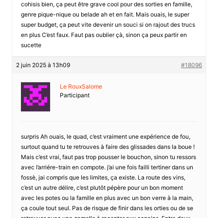
cohisis bien, ça peut être grave cool pour des sorties en famille,
genre pique-nique ou belade ah et en fait. Mais ouais, le super
super budget, ça peut vite devenir un souci si on rajout des trucs
en plus C’est faux. Faut pas oublier çà, sinon ça peux partir en
sucette
2 juin 2025 à 13h09
#18096
Le RouxSalome
Participant
surpris Ah ouais, le quad, c’est vraiment une expérience de fou,
surtout quand tu te retrouves à faire des glissades dans la boue !
Mais c’est vrai, faut pas trop pousser le bouchon, sinon tu ressors
avec l’arriére-train en compote. j’ai une fois failli tertiner dans un
fossè, jai compris que les limites, ça existe. La route des vins,
c’est un autre délire, c’est plutôt pépère pour un bon moment
avec les potes ou la famille en plus avec un bon verre à la main,
ça coule tout seul. Pas de risque de finir dans les orties ou de se