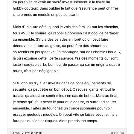
ça peut vite devenir un sacré investissement, à la limite du
hobby coûteux. Sans oublier le fait que l’assurance peut chiffrer
si tu prends un modèle un peu puissant.
Mais d’un autre côté, quand je vois des familles sur les chemins,
tous AVEC le sourire, ça rappelle combien c’est cool de partager
ça ensemble. S’il y a des balades en forêt où on peut faire
découvrir la nature au gosse, ça peut être des chouettes
souvenirs en perspective. En montagne, sur des chemins boueux,
là où s’exprime cette liberté sauvage, t’as des moments qui sont
juste incroyables. Le bonheur de passer ça sur un engin à quatre
roues, c’est pas négligeable.
Si tu choisis d’y aller, investir dans de bons équipements de
sécurité, ça peut être un bon début. Casques, gants, et tout le
tralala, ça aide à se sentir mieux en cas de bobos. Mais au final,
je pense qu’il faut peser le pour et le contre, et surtout discuter
ensemble. Faites un tour chez un concessionnaire pour voir,
essayer quelques modèles. On peut vite se laisse séduire, mais
faut pas oublier les risques. Alors prends ton temps.
19 mai 2025 à 2h18
#12084