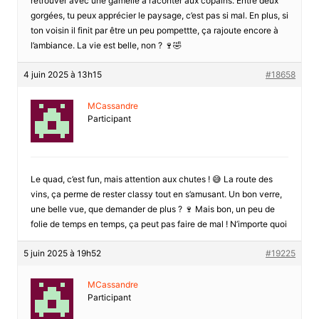
retrouver avec une gamelle à raconter aux copains. Entre deux
gorgées, tu peux apprécier le paysage, c’est pas si mal. En plus, si
ton voisin il finit par être un peu pompettte, ça rajoute encore à
l’ambiance. La vie est belle, non ? 🍷🤣
4 juin 2025 à 13h15
#18658
MCassandre
Participant
Le quad, c’est fun, mais attention aux chutes ! 😅 La route des
vins, ça perme de rester classy tout en s’amusant. Un bon verre,
une belle vue, que demander de plus ? 🍷 Mais bon, un peu de
folie de temps en temps, ça peut pas faire de mal ! N’importe quoi
5 juin 2025 à 19h52
#19225
MCassandre
Participant