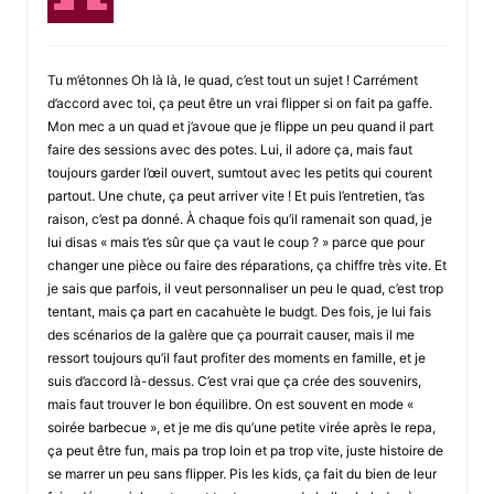
Tu m’étonnes Oh là là, le quad, c’est tout un sujet ! Carrément
d’accord avec toi, ça peut être un vrai flipper si on fait pa gaffe.
Mon mec a un quad et j’avoue que je flippe un peu quand il part
faire des sessions avec des potes. Lui, il adore ça, mais faut
toujours garder l’œil ouvert, sumtout avec les petits qui courent
partout. Une chute, ça peut arriver vite ! Et puis l’entretien, t’as
raison, c’est pa donné. À chaque fois qu’il ramenait son quad, je
lui disas « mais t’es sûr que ça vaut le coup ? » parce que pour
changer une pièce ou faire des réparations, ça chiffre très vite. Et
je sais que parfois, il veut personnaliser un peu le quad, c’est trop
tentant, mais ça part en cacahuète le budgt. Des fois, je lui fais
des scénarios de la galère que ça pourrait causer, mais il me
ressort toujours qu’il faut profiter des moments en famille, et je
suis d’accord là-dessus. C’est vrai que ça crée des souvenirs,
mais faut trouver le bon équilibre. On est souvent en mode «
soirée barbecue », et je me dis qu’une petite virée après le repa,
ça peut être fun, mais pa trop loin et pa trop vite, juste histoire de
se marrer un peu sans flipper. Pis les kids, ça fait du bien de leur