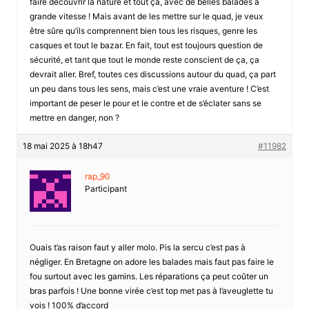
faire découvrir la nature et tout ça, avec de belles balades à
grande vitesse ! Mais avant de les mettre sur le quad, je veux
être sûre qu’ils comprennent bien tous les risques, genre les
casques et tout le bazar. En fait, tout est toujours question de
sécurité, et tant que tout le monde reste conscient de ça, ça
devrait aller. Bref, toutes ces discussions autour du quad, ça part
un peu dans tous les sens, mais c’est une vraie aventure ! C’est
important de peser le pour et le contre et de s’éclater sans se
mettre en danger, non ?
18 mai 2025 à 18h47
#11982
rap_90
Participant
Ouais t’as raison faut y aller molo. Pis la sercu c’est pas à
négliger. En Bretagne on adore les balades mais faut pas faire le
fou surtout avec les gamins. Les réparations ça peut coûter un
bras parfois ! Une bonne virée c’est top met pas à l’aveuglette tu
vois ! 100% d’accord