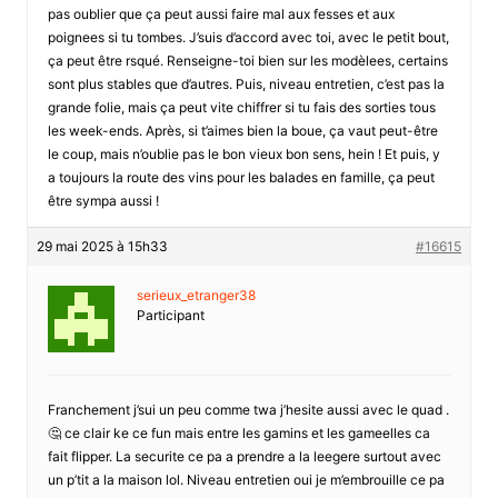
pas oublier que ça peut aussi faire mal aux fesses et aux
poignees si tu tombes. J’suis d’accord avec toi, avec le petit bout,
ça peut être rsqué. Renseigne-toi bien sur les modèlees, certains
sont plus stables que d’autres. Puis, niveau entretien, c’est pas la
grande folie, mais ça peut vite chiffrer si tu fais des sorties tous
les week-ends. Après, si t’aimes bien la boue, ça vaut peut-être
le coup, mais n’oublie pas le bon vieux bon sens, hein ! Et puis, y
a toujours la route des vins pour les balades en famille, ça peut
être sympa aussi !
29 mai 2025 à 15h33
#16615
serieux_etranger38
Participant
Franchement j’sui un peu comme twa j’hesite aussi avec le quad .
🤔 ce clair ke ce fun mais entre les gamins et les gameelles ca
fait flipper. La securite ce pa a prendre a la leegere surtout avec
un p’tit a la maison lol. Niveau entretien oui je m’embrouille ce pa