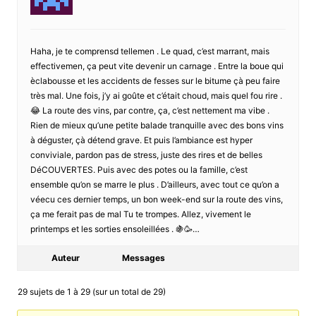
Haha, je te comprensd tellemen . Le quad, c’est marrant, mais
effectivemen, ça peut vite devenir un carnage . Entre la boue qui
èclabousse et les accidents de fesses sur le bitume çà peu faire
très mal. Une fois, j’y ai goûte et c’était choud, mais quel fou rire .
😂 La route des vins, par contre, ça, c’est nettement ma vibe .
Rien de mieux qu’une petite balade tranquille avec des bons vins
à déguster, çà détend grave. Et puis l’ambiance est hyper
conviviale, pardon pas de stress, juste des rires et de belles
DéCOUVERTES. Puis avec des potes ou la famille, c’est
ensemble qu’on se marre le plus . D’ailleurs, avec tout ce qu’on a
véecu ces dernier temps, un bon week-end sur la route des vins,
ça me ferait pas de mal Tu te trompes. Allez, vivement le
printemps et les sorties ensoleillées . 🍇🥳…
Auteur
Messages
29 sujets de 1 à 29 (sur un total de 29)