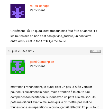
roi_du_canape
Participant
Carrément ! 😄 Le quad, c’est trop fun mes faut être prudente ! Et
les routes des ah non c’est pas ça vins, jtadore, un bon verre
entre amis, c’est le top ! 🍷💖 Ça me soule .
10 juin 2025 à 8h17
#20663
gentil0rantanplan
Participant
mdrrr non Franchement, le quad, c’est un peu la ruée vers l’or
pour ceux qui aiment la boue, mais attention à la chute ! Je
comprends ton hésitation, surtout avec un petit à la maison. Un
pote m’a dit qu’il avait aimé, mais qu’il a dû mettre pas mal de
thunes dans les réparations, alors là, ça fait réfléchir. En plus, faut