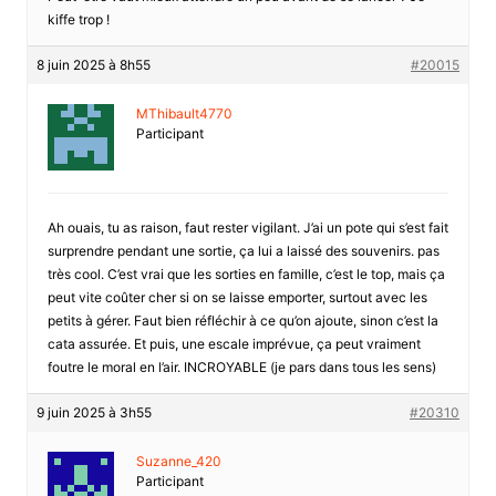
kiffe trop !
8 juin 2025 à 8h55
#20015
MThibault4770
Participant
Ah ouais, tu as raison, faut rester vigilant. J’ai un pote qui s’est fait
surprendre pendant une sortie, ça lui a laissé des souvenirs. pas
très cool. C’est vrai que les sorties en famille, c’est le top, mais ça
peut vite coûter cher si on se laisse emporter, surtout avec les
petits à gérer. Faut bien réfléchir à ce qu’on ajoute, sinon c’est la
cata assurée. Et puis, une escale imprévue, ça peut vraiment
foutre le moral en l’air. INCROYABLE (je pars dans tous les sens)
9 juin 2025 à 3h55
#20310
Suzanne_420
Participant