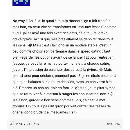
No way !! Ah là là, le quad ! Je suis d’accord, ça a l’air trop fun,
mes bon, ça peut vite se transformer en “mal aux fesses” comme
tu dis. jai essayé une fois avec des amis, et je te jure, grave
grave grave j’ai cru que mes bras allaient se déboîter dans tous
les sens ! 😂 Mais c’est clair, choisir un modèle stable, c’est un
peu comme choisir son partenaire dans le speed dating : faut
bien regarder les options avant de se lancer ! Et pour l’entretien,
j’avoue, ça peut faire mal au porte-monaie… à chaque sotrie,
j’avaiis l’impression de balancer des euros à la rivière. 😂 Mais
bon, si c’est pour s’éclater, pourquoi pas ! Et je ne dirais pas non à
quelques balades sur la route des vins, avec un bon verre à la
clé. Prendre un bon bol d’air en famille, c’est toujours plus sympa
que se retrouver à la maison à ranger les chaussettes, non ? 😉
Mais bon, garder le bon sens comme tu dis, ça cest le mot
d’ordrre. On nous a pas dit qu’on pouvait greffer des fesses de
chêne, donc prudence, mesdames ! 🍷✨
9 juin 2025 à 5h57
#20334