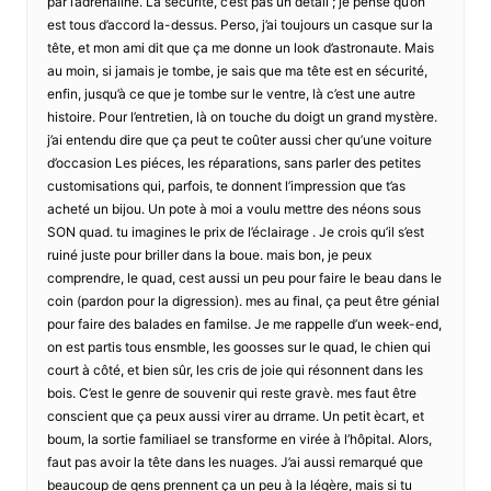
par l’adrénaline. La sécurité, c’est pas un détail ; je pense qu’on
est tous d’accord la-dessus. Perso, j’ai toujours un casque sur la
tête, et mon ami dit que ça me donne un look d’astronaute. Mais
au moin, si jamais je tombe, je sais que ma tête est en sécurité,
enfin, jusqu’à ce que je tombe sur le ventre, là c’est une autre
histoire. Pour l’entretien, là on touche du doigt un grand mystère.
j’ai entendu dire que ça peut te coûter aussi cher qu’une voiture
d’occasion Les piéces, les réparations, sans parler des petites
customisations qui, parfois, te donnent l’impression que t’as
acheté un bijou. Un pote à moi a voulu mettre des néons sous
SON quad. tu imagines le prix de l’éclairage . Je crois qu’il s’est
ruiné juste pour briller dans la boue. mais bon, je peux
comprendre, le quad, cest aussi un peu pour faire le beau dans le
coin (pardon pour la digression). mes au final, ça peut être génial
pour faire des balades en familse. Je me rappelle d’un week-end,
on est partis tous ensmble, les goosses sur le quad, le chien qui
court à côté, et bien sûr, les cris de joie qui résonnent dans les
bois. C’est le genre de souvenir qui reste gravè. mes faut être
conscient que ça peux aussi virer au drrame. Un petit ècart, et
boum, la sortie familiael se transforme en virée à l’hôpital. Alors,
faut pas avoir la tête dans les nuages. J’ai aussi remarqué que
beaucoup de gens prennent ça un peu à la légère, mais si tu