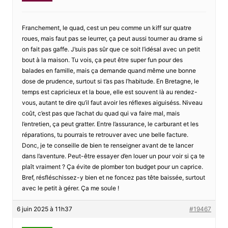
Franchement, le quad, cest un peu comme un kiff sur quatre
roues, mais faut pas se leurrer, ça peut aussi tourner au drame si
on fait pas gaffe. J’suis pas sûr que ce soit l’idésal avec un petit
bout à la maison. Tu vois, ça peut être super fun pour des
balades en famille, mais ça demande quand même une bonne
dose de prudence, surtout si t’as pas l’habitude. En Bretagne, le
temps est capricieux et la boue, elle est souvent là au rendez-
vous, autant te dire qu’il faut avoir les réflexes aiguiséss. Niveau
coût, c’est pas que l’achat du quad qui va faire mal, mais
l’entretien, ça peut gratter. Entre l’assurance, le carburant et les
réparations, tu pourrais te retrouver avec une belle facture.
Donc, je te conseille de bien te renseigner avant de te lancer
dans l’aventure. Peut-être essayer d’en louer un pour voir si ça te
plaît vraiment ? Ça évite de plomber ton budget pour un caprice.
Bref, résfléschissez-y bien et ne foncez pas tête baissée, surtout
avec le petit à gérer. Ça me soule !
6 juin 2025 à 11h37
#19467