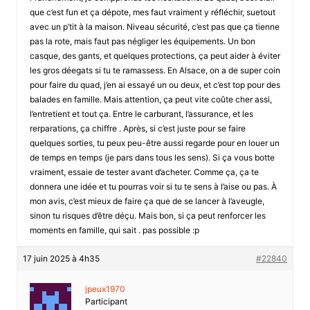
que c’est fun et ça dépote, mes faut vraiment y réfléchir, suetout
avec un p’tit à la maison. Niveau sécurité, c’est pas que ça tienne
pas la rote, mais faut pas négliger les équipements. Un bon
casque, des gants, et quelques protections, ça peut aider à éviter
les gros déegats si tu te ramassess. En Alsace, on a de super coin
pour faire du quad, j’en ai essayé un ou deux, et c’est top pour des
balades en famille. Mais attention, ça peut vite coûte cher assi,
l’entretient et tout ça. Entre le carburant, l’assurance, et les
rerparations, ça chiffre . Après, si c’est juste pour se faire
quelques sorties, tu peux peu-être aussi regarde pour en louer un
de temps en temps (je pars dans tous les sens). Si ça vous botte
vraiment, essaie de tester avant d’acheter. Comme ça, ça te
donnera une idée et tu pourras voir si tu te sens à l’aise ou pas. À
mon avis, c’est mieux de faire ça que de se lancer à l’aveugle,
sinon tu risques d’être déçu. Mais bon, si ça peut renforcer les
moments en famille, qui sait . pas possible :p
17 juin 2025 à 4h35
#22840
jpeux1970
Participant