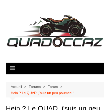
Aller
au
contenu
Accueil
Forums
Forum
Hein ? Le QUAD, j’suis un peu paumée !
Hein ? Le QUAD, j’suis un peu