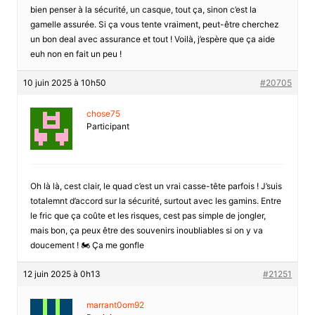
bien penser à la sécurité, un casque, tout ça, sinon c’est la
gamelle assurée. Si ça vous tente vraiment, peut-être cherchez
un bon deal avec assurance et tout ! Voilà, j’espère que ça aide
euh non en fait un peu !
10 juin 2025 à 10h50
#20705
chose75
Participant
Oh là là, cest clair, le quad c’est un vrai casse-tête parfois ! J’suis
totalemnt d’accord sur la sécurité, surtout avec les gamins. Entre
le fric que ça coûte et les risques, cest pas simple de jongler,
mais bon, ça peux être des souvenirs inoubliables si on y va
doucement ! 🏍️ Ça me gonfle
12 juin 2025 à 0h13
#21251
marrant0om92