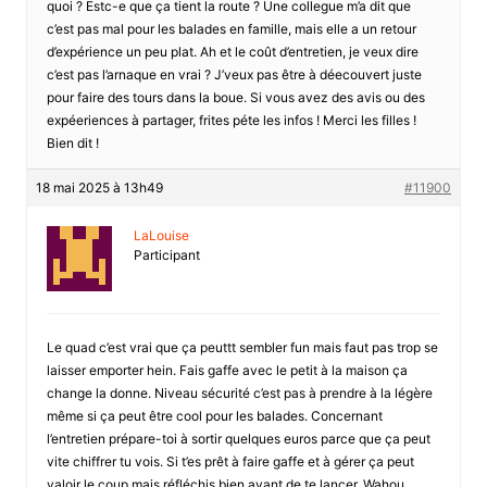
quoi ? Estc-e que ça tient la route ? Une collegue m’a dit que
c’est pas mal pour les balades en famille, mais elle a un retour
d’expérience un peu plat. Ah et le coût d’entretien, je veux dire
c’est pas l’arnaque en vrai ? J’veux pas être à déecouvert juste
pour faire des tours dans la boue. Si vous avez des avis ou des
expéeriences à partager, frites péte les infos ! Merci les filles !
Bien dit !
18 mai 2025 à 13h49
#11900
LaLouise
Participant
Le quad c’est vrai que ça peuttt sembler fun mais faut pas trop se
laisser emporter hein. Fais gaffe avec le petit à la maison ça
change la donne. Niveau sécurité c’est pas à prendre à la légère
même si ça peut être cool pour les balades. Concernant
l’entretien prépare-toi à sortir quelques euros parce que ça peut
vite chiffrer tu vois. Si t’es prêt à faire gaffe et à gérer ça peut
valoir le coup mais réfléchis bien avant de te lancer. Wahou .