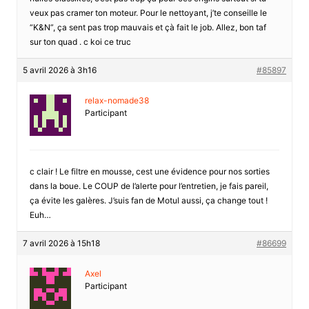
veux pas cramer ton moteur. Pour le nettoyant, j’te conseille le
“K&N”, ça sent pas trop mauvais et çà fait le job. Allez, bon taf
sur ton quad . c koi ce truc
5 avril 2026 à 3h16
#85897
relax-nomade38
Participant
c clair ! Le filtre en mousse, cest une évidence pour nos sorties
dans la boue. Le COUP de l’alerte pour l’entretien, je fais pareil,
ça évite les galères. J’suis fan de Motul aussi, ça change tout !
Euh…
7 avril 2026 à 15h18
#86699
Axel
Participant