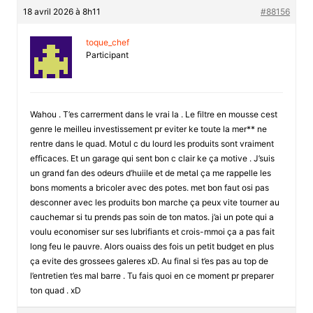
18 avril 2026 à 8h11
#88156
toque_chef
Participant
Wahou . T’es carrerment dans le vrai la . Le filtre en mousse cest
genre le meilleu investissement pr eviter ke toute la mer** ne
rentre dans le quad. Motul c du lourd les produits sont vraiment
efficaces. Et un garage qui sent bon c clair ke ça motive . J’suis
un grand fan des odeurs d’huiile et de metal ça me rappelle les
bons moments a bricoler avec des potes. met bon faut osi pas
desconner avec les produits bon marche ça peux vite tourner au
cauchemar si tu prends pas soin de ton matos. j’ai un pote qui a
voulu economiser sur ses lubrifiants et crois-mmoi ça a pas fait
long feu le pauvre. Alors ouaiss des fois un petit budget en plus
ça evite des grossees galeres xD. Au final si t’es pas au top de
l’entretien t’es mal barre . Tu fais quoi en ce moment pr preparer
ton quad . xD