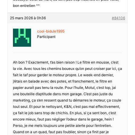
bon entretien ^^
25 mars 2026 à 0h36
#84106
cool-bidule1995
Participant
Ah bon ? Exactement, t’as bien raison ! Le filtre en mousse, c’est
la vie. Avec tous les chemins boueux qu’on peut croiser par ici, ça
fait le taf pour garder le moteur propre. Le week-end dernier,
j’étais en balade avec des potes, et franchement, le filtre en
papier aurait pas tenu la route. Pour l’huile, Motul, c’est top, jai
une bouteille d’aptitude dans mon garage. C’est pas juste du
marketing, ça s’en ressent quand tu démarres le moteur, ça coule
tout seul. Et pour le nettoyant, K&N, c’est pas mal effectivement,
ça fait le job sans trop de chichis. En plus, si ça sent bon, c’est
encore mieux, faut pas négliger l’odeur dans le garage, hein !
Perso, je me mets toujours une petite alerte pour l’entretien.
Quand on a un quad, faut pas l’oublier, sinon ça finit par je