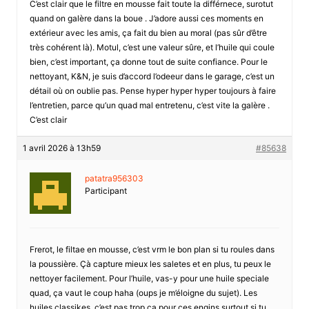
C’est clair que le filtre en mousse fait toute la différnece, surotut
quand on galère dans la boue . J’adore aussi ces moments en
extérieur avec les amis, ça fait du bien au moral (pas sûr d’être
très cohérent là). Motul, c’est une valeur sûre, et l’huile qui coule
bien, c’est important, ça donne tout de suite confiance. Pour le
nettoyant, K&N, je suis d’accord l’odeeur dans le garage, c’est un
détail où on oublie pas. Pense hyper hyper hyper toujours à faire
l’entretien, parce qu’un quad mal entretenu, c’est vite la galère .
C’est clair
1 avril 2026 à 13h59
#85638
patatra956303
Participant
Frerot, le filtae en mousse, c’est vrm le bon plan si tu roules dans
la poussière. Çà capture mieux les saletes et en plus, tu peux le
nettoyer facilement. Pour l’huile, vas-y pour une huile speciale
quad, ça vaut le coup haha (oups je m’éloigne du sujet). Les
huiles classikes, c’est pas trop ça pour ces engins surtout si tu