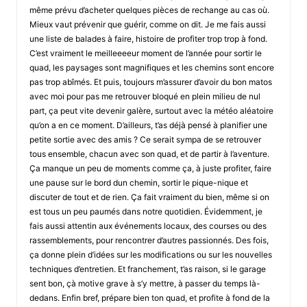
même prévu d’acheter quelques pièces de rechange au cas où.
Mieux vaut prévenir que guérir, comme on dit. Je me fais aussi
une liste de balades à faire, histoire de profiter trop trop à fond.
C’est vraiment le meilleeeeur moment de l’année pour sortir le
quad, les paysages sont magnifiques et les chemins sont encore
pas trop abîmés. Et puis, toujours m’assurer d’avoir du bon matos
avec moi pour pas me retrouver bloqué en plein milieu de nul
part, ça peut vite devenir galère, surtout avec la météo aléatoire
qu’on a en ce moment. D’ailleurs, t’as déjà pensé à planifier une
petite sortie avec des amis ? Ce serait sympa de se retrouver
tous ensemble, chacun avec son quad, et de partir à l’aventure.
Ça manque un peu de moments comme ça, à juste profiter, faire
une pause sur le bord dun chemin, sortir le pique-nique et
discuter de tout et de rien. Ça fait vraiment du bien, même si on
est tous un peu paumés dans notre quotidien. Évidemment, je
fais aussi attentin aux événements locaux, des courses ou des
rassemblements, pour rencontrer d’autres passionnés. Des fois,
ça donne plein d’idées sur les modifications ou sur les nouvelles
techniques d’entretien. Et franchement, t’as raison, si le garage
sent bon, çà motive grave à s’y mettre, à passer du temps là-
dedans. Enfin bref, prépare bien ton quad, et profite à fond de la