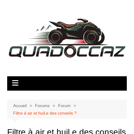
Aller
au
contenu
Accueil
Forums
Forum
Filtre à air et huil,e des conseils ?
Filtre à air et huil,e des conseils