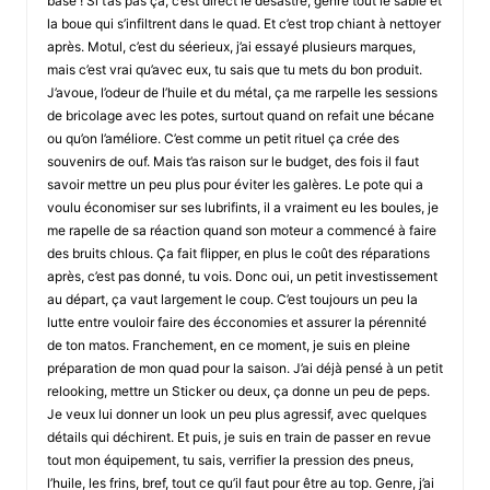
base ! Si t’as pas ça, c’est direct le désastre, genre tout le sable et
la boue qui s’infiltrent dans le quad. Et c’est trop chiant à nettoyer
après. Motul, c’est du séerieux, j’ai essayé plusieurs marques,
mais c’est vrai qu’avec eux, tu sais que tu mets du bon produit.
J’avoue, l’odeur de l’huile et du métal, ça me rarpelle les sessions
de bricolage avec les potes, surtout quand on refait une bécane
ou qu’on l’améliore. C’est comme un petit rituel ça crée des
souvenirs de ouf. Mais t’as raison sur le budget, des fois il faut
savoir mettre un peu plus pour éviter les galères. Le pote qui a
voulu économiser sur ses lubrifints, il a vraiment eu les boules, je
me rapelle de sa réaction quand son moteur a commencé à faire
des bruits chlous. Ça fait flipper, en plus le coût des réparations
après, c’est pas donné, tu vois. Donc oui, un petit investissement
au départ, ça vaut largement le coup. C’est toujours un peu la
lutte entre vouloir faire des écconomies et assurer la pérennité
de ton matos. Franchement, en ce moment, je suis en pleine
préparation de mon quad pour la saison. J’ai déjà pensé à un petit
relooking, mettre un Sticker ou deux, ça donne un peu de peps.
Je veux lui donner un look un peu plus agressif, avec quelques
détails qui déchirent. Et puis, je suis en train de passer en revue
tout mon équipement, tu sais, verrifier la pression des pneus,
l’huile, les frins, bref, tout ce qu’il faut pour être au top. Genre, j’ai