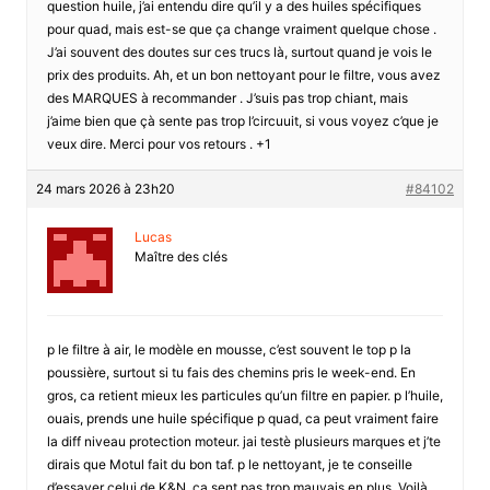
question huile, j’ai entendu dire qu’il y a des huiles spécifiques
pour quad, mais est-se que ça change vraiment quelque chose .
J’ai souvent des doutes sur ces trucs là, surtout quand je vois le
prix des produits. Ah, et un bon nettoyant pour le filtre, vous avez
des MARQUES à recommander . J’suis pas trop chiant, mais
j’aime bien que çà sente pas trop l’circuuit, si vous voyez c’que je
veux dire. Merci pour vos retours . +1
24 mars 2026 à 23h20
#84102
Lucas
Maître des clés
p le filtre à air, le modèle en mousse, c’est souvent le top p la
poussière, surtout si tu fais des chemins pris le week-end. En
gros, ca retient mieux les particules qu’un filtre en papier. p l’huile,
ouais, prends une huile spécifique p quad, ca peut vraiment faire
la diff niveau protection moteur. jai testè plusieurs marques et j’te
dirais que Motul fait du bon taf. p le nettoyant, je te conseille
d’essayer celui de K&N, ca sent pas trop mauvais en plus. Voilà,