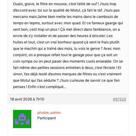
Ouais, grave, le filtre en mousse, c’est l’allié de ouf ! J’suis trop
d’accord avec toi sur la qualité de Motul, çà fait le taf. J’suis pas
mercano mais j’aime bien mette les mains dans le cambouis de
temps en tepms, surtout avec mon quad. Et ce fameux gaarge qui
sent bon, cest trop un plus ! Çà met direct dans l’ambiance, on a
envie de s’y installer et de passer des heures à bricoler. Les
huiles et tout, c’est un vrai bonheur quand çà sent le frais plutôt
que le machin qui a traîné des mois, tu vois le genre ? Avec mon
conjoint, on a presque refait tout le garage pour que ça soit un
coin sympa ou on peut paser des moments cools enseable. On se
fait même des petites sessions entretien à deux, c’est l’éclate ! Et
sinon, t’as déjà testé d’autres marques de filtres ou c’est vraiment
que Motul qui t’as séduite ? J’suis curieuse de savoir ce que t’en
penses ! Enfin c’est compliqué…
18 avril 2026 à 7h10
#87629
phobie_admin
Participant