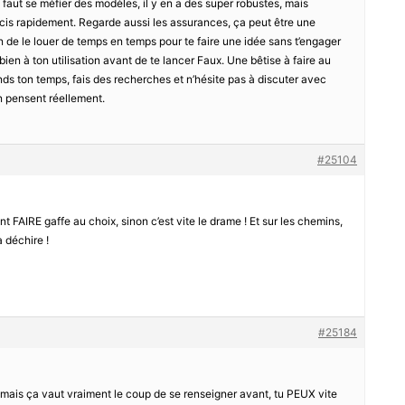
 faut se méfier des modèles, il y en a des super robustes, mais
ucis rapidement. Regarde aussi les assurances, ça peut être une
tion de le louer de temps en temps pour te faire une idée sans t’engager
bien à ton utilisation avant de te lancer Faux. Une bêtise à faire au
rends ton temps, fais des recherches et n’hésite pas à discuter avec
en pensent réellement.
#25104
t FAIRE gaffe au choix, sinon c’est vite le drame ! Et sur les chemins,
a déchire !
#25184
 mais ça vaut vraiment le coup de se renseigner avant, tu PEUX vite