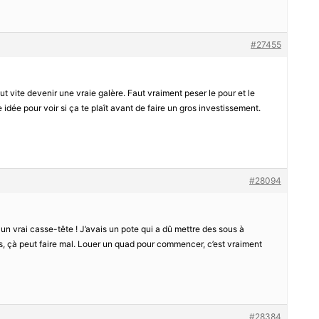
#27455
peut vite devenir une vraie galère. Faut vraiment peser le pour et le
 idée pour voir si ça te plaît avant de faire un gros investissement.
#28094
st un vrai casse-tête ! J’avais un pote qui a dû mettre des sous à
is, çà peut faire mal. Louer un quad pour commencer, c’est vraiment
#28384