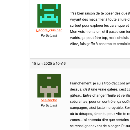
T’as bien raison de te poser des quest
voyant des mecs filer à toute allure 
surtout pour explorer les calanque et 
j_adore_cuisiner
Mon voisin en a un, et il passe son tem
Participant
variés, ça peut être top, mais choisis 
Allez, fais gaffe à pas trop te précip
15 juin 2025 à 10h16
Franchement, je suis trop d’accord ave
dessus, c’est une vraie galère. cest co
gâteau. Entre changer l’huile et vérifie
MiaRoche
spécialites, pour un contrôle, ça coût
Participant
campagne, c’est juste incroyable. Sensa
où tu dérapes, sinon tu peux vite te r
zones. J’ai entendu dire que certains
se renseigner avant de plonger. Et sur