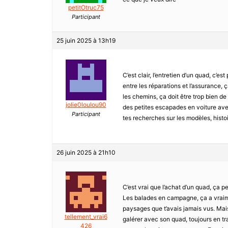
petitOtruc75
Participant
25 juin 2025 à 13h19
C’est clair, l’entretien d’un quad, c’e
entre les réparations et l’assurance, ç
les chemins, ça doit être trop bien de
jolie0loulou90
des petites escapades en voiture avec 
Participant
tes recherches sur les modèles, histoi
26 juin 2025 à 21h10
C’est vrai que l’achat d’un quad, ça p
Les balades en campagne, ça a vraime
paysages que t’avais jamais vus. Mais 
tellement_vrai6
galérer avec son quad, toujours en trai
426