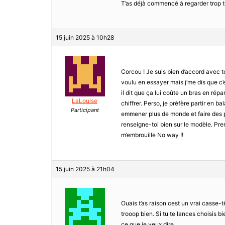
T’as déjà commencé à regarder trop tr
15 juin 2025 à 10h28
Corcou ! Je suis bien d’accord avec toi
voulu en essayer mais j’me dis que c’e
il dit que ça lui coûte un bras en répa
LaLouise
chiffrer. Perso, je préfère partir en b
Participant
emmener plus de monde et faire des pau
renseigne-toi bien sur le modèle. Pren
m’embrouille No way !!
15 juin 2025 à 21h04
Ouais t’as raison cest un vrai casse-têt
trooop bien. Si tu te lances choisis b
ce que je veux dire