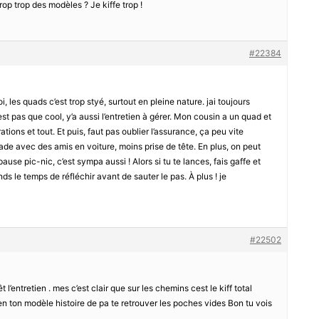
op trop des modèles ? Je kiffe trop !
#22384
, les quads c’est trop styé, surtout en pleine nature. jai toujours
st pas que cool, y’a aussi l’entretien à gérer. Mon cousin a un quad et
rations et tout. Et puis, faut pas oublier l’assurance, ça peu vite
alade avec des amis en voiture, moins prise de tête. En plus, on peut
se pic-nic, c’est sympa aussi ! Alors si tu te lances, fais gaffe et
ds le temps de réfléchir avant de sauter le pas. À plus ! je
#22502
 l’entretien . mes c’est clair que sur les chemins cest le kiff total
ien ton modèle histoire de pa te retrouver les poches vides Bon tu vois