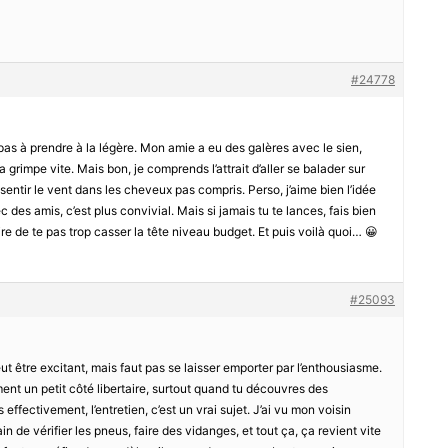
#24778
st pas à prendre à la légère. Mon amie a eu des galères avec le sien,
a grimpe vite. Mais bon, je comprends l’attrait d’aller se balader sur
 sentir le vent dans les cheveux pas compris. Perso, j’aime bien l’idée
des amis, c’est plus convivial. Mais si jamais tu te lances, fais bien
re de te pas trop casser la tête niveau budget. Et puis voilà quoi… 😀
#25093
eut être excitant, mais faut pas se laisser emporter par l’enthousiasme.
nt un petit côté libertaire, surtout quand tu découvres des
effectivement, l’entretien, c’est un vrai sujet. J’ai vu mon voisin
n de vérifier les pneus, faire des vidanges, et tout ça, ça revient vite