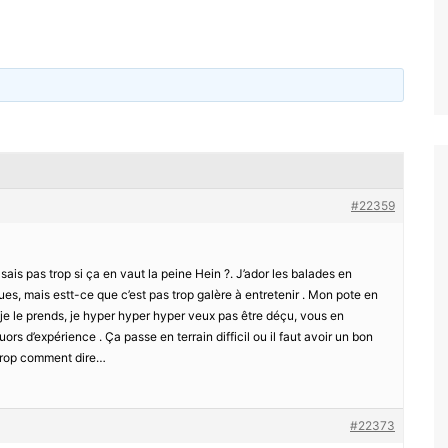
#22359
ais pas trop si ça en vaut la peine Hein ?. J’ador les balades en
ues, mais estt-ce que c’est pas trop galère à entretenir . Mon pote en
i je le prends, je hyper hyper hyper veux pas être déçu, vous en
ors d’expérience . Ça passe en terrain difficil ou il faut avoir un bon
 trop comment dire…
#22373