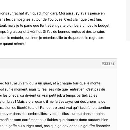
ions sur l’achat d’un quad, mon gars. Moi aussi, j’y avais pensé en
dans les campagnes autour de Toulouse. C’est clair que c’est fun,
tout, mais je te parie que l’entretien, ça te plombera un peu le budget.
ps à graisser et à vérifier. Si t’as de bonnes routes et des terrains
bien le mdoèle, ou sinon je m’embrouille tu risques de le regretter.
iter quand même !
#22378
c toi ! J’ai un ami qui a un quad, et à chaque fois que je monte
ol sur le moment, mais tu réalises vite que l’entretien, c’est pas du
r les pneus, ça drvient un vrai petit job à temps partiel. Et les
e un bras ! Mais alors, quand il me fait essayer sur des chemins de
sion de liberté totale ! Par contre c’est vrai qu’il faut faire attention
etrouver dans des embrouilles avec les flics, surtout dans certains
 modèles sont carrément plus fiables que d’autres donc autaant bien
tout, gaffe au budget total, pas que ça devienne un gouffre financier.