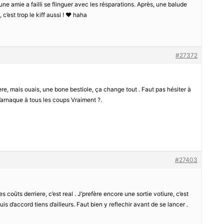
, une amie a failli se flinguer avec les résparations. Après, une balude
c’est trop le kiff aussi ! ❤️ haha
#27372
lère, mais ouais, une bone bestiole, ça change tout . Faut pas hésiter à
 l’arnaque à tous les coups Vraiment ?.
#27403
s coûts derriere, c’est real . J’prefère encore une sortie votiure, c’est
is d’accord tiens d’ailleurs. Faut bien y reflechir avant de se lancer .