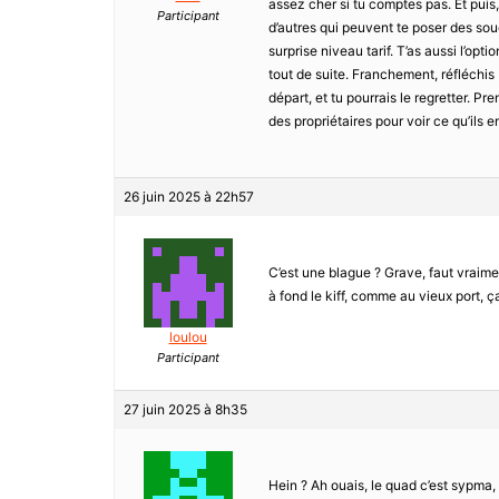
assez cher si tu comptes pas. Et puis,
Participant
d’autres qui peuvent te poser des so
surprise niveau tarif. T’as aussi l’op
tout de suite. Franchement, réfléchis 
départ, et tu pourrais le regretter. P
des propriétaires pour voir ce qu’ils 
26 juin 2025 à 22h57
C’est une blague ? Grave, faut vraimen
à fond le kiff, comme au vieux port, ç
loulou
Participant
27 juin 2025 à 8h35
Hein ? Ah ouais, le quad c’est sypma,