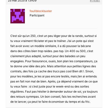
25 mai 2025 à 13h09
#14981
fouXblockbuster
Participant
C’est sûr qu’un 250, c’est un peu léger pour de la rando, surtout si
tu veux vraiment t’éclater et pas te traîner. J’ai un pote qui s’est
fait avoir avec un modèle similaire, il a dû pousser la bécane
dans des côtes bien trop raides. pas top. Un 400 ou 500, c’est
clairement plus adapté, surtout pour des balades un peu
engagées. Pour l’assurance, ouais, bon plan les comparateurs, ça
te donne une idée des prix. Mais attention aux petites lignes des
contrats, des fois ça cache des trucs pas cool Bien dit !. Sinon,
pour les modèles, je les ai pas encore testés, mais j’en ai entendu
pas en fait non mal de bien. Après, ça dépend vraiment de ce que
tu veux faire : si c’est juste pour le week-end ou des sorties
régulières. Faut pas hésiter à demander autour de soi, ya toujours
des retours symmpas. Un bon conseil, fais tes recherches avant
de te lancer, ça peut te faire économiser du temps et du fric.