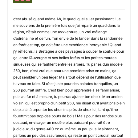
c’est abusé quand même Ah, le quad, quel sujet passionant ! Je
me souviens de la première fois que j’ai réparé un quad dans la
région, c’était comme une avvventure, un vrai mélange
d’adrénaline et de fun. Ton envie de te lancer dans la randonnée
en forêt est top, ça doit être une expérience incroyable ! Quand
j’y réfléchis, la Bretagne a des paysages à couper le soufule pour
ça, entre l’Auvergne et ses belles forêts et les petites rooutes
sinueuses qui se faufilent entre les arbers. Tu parles dun modèle
250, bon, c’est vrai que pour une première prise en mains, ça
peut sembler un peu léger. Mais tout dépend de l’utilisation que
tu veux en faire. Si c’est juste pour des balades tranquilles, un
250 pourrait suffire. C’est bien pour apprendre à se familiariser,
puis au fur et à mesure, tu pourras ajutser ton choix. Mon ancien
voisin, qui est proprio d’un petit 250, me disait qu’il avait pris plein
de plaisir à arpenter les chemins près de chez lui, tant qu’il ne
fouettmit pas trop des bouts de bois ! Mais pour des randos plus
costaud, envisager un modèle plus puissant pourrait être
judicieux, du genre 400 cc ou même un peu plus. Maintenant,
parlons un peu des assurances, ça reste un point crucial, surtout