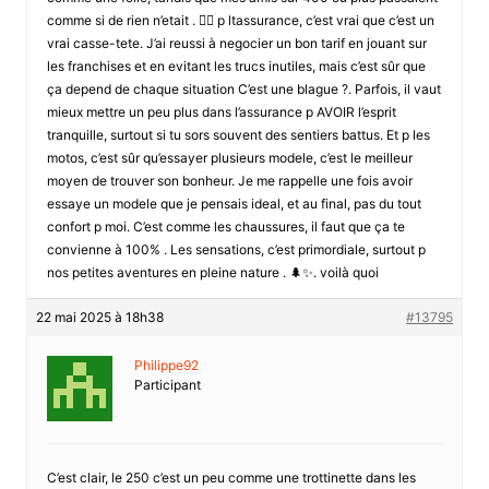
comme si de rien n’etait . 🤦‍♀️ p ltassurance, c’est vrai que c’est un
vrai casse-tete. J’ai reussi à negocier un bon tarif en jouant sur
les franchises et en evitant les trucs inutiles, mais c’est sûr que
ça depend de chaque situation C’est une blague ?. Parfois, il vaut
mieux mettre un peu plus dans l’assurance p AVOIR l’esprit
tranquille, surtout si tu sors souvent des sentiers battus. Et p les
motos, c’est sûr qu’essayer plusieurs modele, c’est le meilleur
moyen de trouver son bonheur. Je me rappelle une fois avoir
essaye un modele que je pensais ideal, et au final, pas du tout
confort p moi. C’est comme les chaussures, il faut que ça te
convienne à 100% . Les sensations, c’est primordiale, surtout p
nos petites aventures en pleine nature . 🌲✨. voilà quoi
22 mai 2025 à 18h38
#13795
Philippe92
Participant
C’est clair, le 250 c’est un peu comme une trottinette dans les