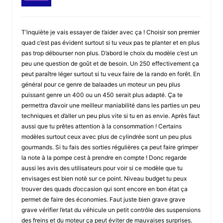
T’inquiète je vais essayer de t’aider avec ça ! Choisir son premier
quad c’est pas évident surtout si tu veux pas te planter et en plus
pas trop débourser non plus. D’abord le choix du modèle c’est un
peu une question de goût et de besoin. Un 250 effectivement ça
peut paraître léger surtout si tu veux faire de la rando en forêt. En
général pour ce genre de balaades un moteur un peu plus
puissant genre un 400 ou un 450 serait plus adapté. Ça te
permettra d’avoir une meilleur maniabilité dans les parties un peu
techniques et d’aller un peu plus vite si tu en as envie. Après faut
aussi que tu prêtes attention à la consommation ! Certains
modèles surtout ceux avec plus de cylindrée sont un peu plus
gourmands. Si tu fais des sorties régulières ça peut faire grimper
la note à la pompe cest à prendre en compte ! Donc regarde
aussi les avis des utilisateurs pour voir si ce modèle que tu
envisages est bien notè sur ce point. Niveau budget tu peux
trouver des quads d’occasion qui sont encore en bon état ça
permet de faire des économies. Faut juste bien grave grave
grave vérifier l’etat du véhicule un petit contrôle des suspensions
des freins et du moteur ça peut éviter de mauvaises surprises.