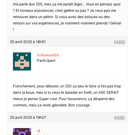
m’a parlé dun 250, mes ça me paraît léger… Vous en pensez quoi
? Et niveaux assurances, c’est galère ou pas ? Je veux pas me
retrouver dans un pétrin. Si vous avez des astuces ou des
retours sur vos expériences, je vraiment vraiment prends ! Génial
!
25 avril 2025 à 18h51
#4662
hollywood05
Participant
Franchement, pour débuter, un 250 ça peu le faire si t’es pas trop
dans la boue. mes si tu veux te balader en forêt, un 450 SERAIT
mieux je pense Super cool. Pour l’assurance, ça déspend des
contrats, mais ça reste géerable. Bon courage .
25 avril 2025 à 19h27
#4681
dj