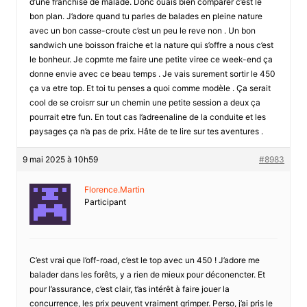
d’une franchise de malade. Donc ouais bien comparer c’est le
bon plan. J’adore quand tu parles de balades en pleine nature
avec un bon casse-croute c’est un peu le reve non . Un bon
sandwich une boisson fraiche et la nature qui s’offre a nous c’est
le bonheur. Je copmte me faire une petite viree ce week-end ça
donne envie avec ce beau temps . Je vais surement sortir le 450
ça va etre top. Et toi tu penses a quoi comme modèle . Ça serait
cool de se croisrr sur un chemin une petite session a deux ça
pourrait etre fun. En tout cas l’adreenaline de la conduite et les
paysages ça n’a pas de prix. Hâte de te lire sur tes aventures .
9 mai 2025 à 10h59
#8983
Florence.Martin
Participant
C’est vrai que l’off-road, c’est le top avec un 450 ! J’adore me
balader dans les forêts, y a rien de mieux pour déconencter. Et
pour l’assurance, c’est clair, t’as intérêt à faire jouer la
concurrence, les prix peuvent vraiment grimper. Perso, j’ai pris le