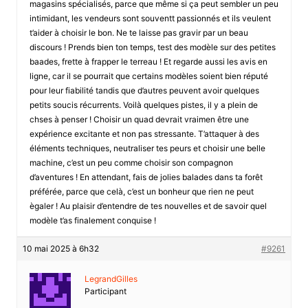
magasins spécialisés, parce que même si ça peut sembler un peu
intimidant, les vendeurs sont souventt passionnés et ils veulent
t’aider à choisir le bon. Ne te laisse pas gravir par un beau
discours ! Prends bien ton temps, test des modèle sur des petites
baades, frette à frapper le terreau ! Et regarde aussi les avis en
ligne, car il se pourrait que certains modèles soient bien réputé
pour leur fiabilité tandis que d’autres peuvent avoir quelques
petits soucis récurrents. Voilà quelques pistes, il y a plein de
chses à penser ! Choisir un quad devrait vraimen être une
expérience excitante et non pas stressante. T’attaquer à des
éléments techniques, neutraliser tes peurs et choisir une belle
machine, c’est un peu comme choisir son compagnon
d’aventures ! En attendant, fais de jolies balades dans ta forêt
préférée, parce que celà, c’est un bonheur que rien ne peut
ègaler ! Au plaisir d’entendre de tes nouvelles et de savoir quel
modèle t’as finalement conquise !
10 mai 2025 à 6h32
#9261
LegrandGilles
Participant