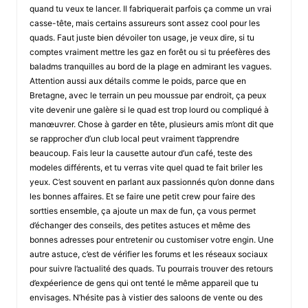
quand tu veux te lancer. Il fabriquerait parfois ça comme un vrai
casse-tête, mais certains assureurs sont assez cool pour les
quads. Faut juste bien dévoiler ton usage, je veux dire, si tu
comptes vraiment mettre les gaz en forêt ou si tu préefères des
baladms tranquilles au bord de la plage en admirant les vagues.
Attention aussi aux détails comme le poids, parce que en
Bretagne, avec le terrain un peu moussue par endroit, ça peux
vite devenir une galère si le quad est trop lourd ou compliqué à
manœuvrer. Chose à garder en tête, plusieurs amis m’ont dit que
se rapprocher d’un club local peut vraiment t’apprendre
beaucoup. Fais leur la causette autour d’un café, teste des
modeles différents, et tu verras vite quel quad te fait briler les
yeux. C’est souvent en parlant aux passionnés qu’on donne dans
les bonnes affaires. Et se faire une petit crew pour faire des
sortties ensemble, ça ajoute un max de fun, ça vous permet
d’échanger des conseils, des petites astuces et même des
bonnes adresses pour entretenir ou customiser votre engin. Une
autre astuce, c’est de vérifier les forums et les réseaux sociaux
pour suivre l’actualité des quads. Tu pourrais trouver des retours
d’expéerience de gens qui ont tenté le même appareil que tu
envisages. N’hésite pas à vistier des saloons de vente ou des