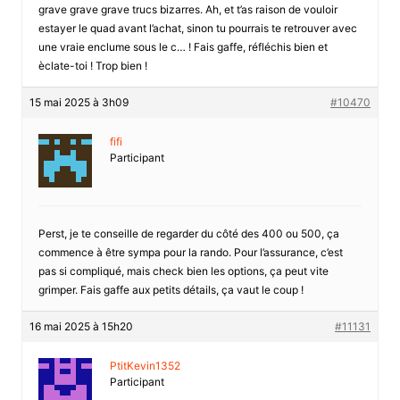
grave grave grave trucs bizarres. Ah, et t’as raison de vouloir
estayer le quad avant l’achat, sinon tu pourrais te retrouver avec
une vraie enclume sous le c… ! Fais gaffe, réfléchis bien et
èclate-toi ! Trop bien !
15 mai 2025 à 3h09
#10470
fifi
Participant
Perst, je te conseille de regarder du côté des 400 ou 500, ça
commence à être sympa pour la rando. Pour l’assurance, c’est
pas si compliqué, mais check bien les options, ça peut vite
grimper. Fais gaffe aux petits détails, ça vaut le coup !
16 mai 2025 à 15h20
#11131
PtitKevin1352
Participant