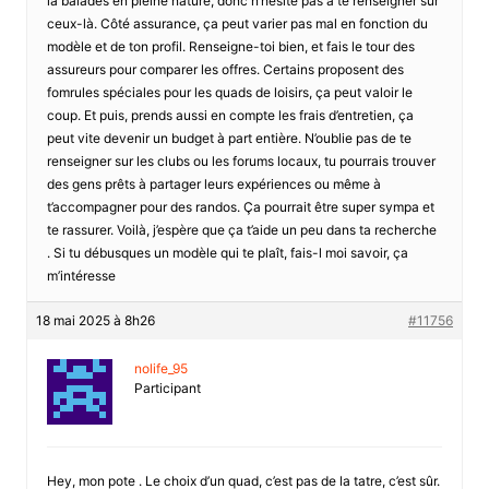
la balades en pleine nature, donc n’hésite pas à te renseigner sur
ceux-là. Côté assurance, ça peut varier pas mal en fonction du
modèle et de ton profil. Renseigne-toi bien, et fais le tour des
assureurs pour comparer les offres. Certains proposent des
fomrules spéciales pour les quads de loisirs, ça peut valoir le
coup. Et puis, prends aussi en compte les frais d’entretien, ça
peut vite devenir un budget à part entière. N’oublie pas de te
renseigner sur les clubs ou les forums locaux, tu pourrais trouver
des gens prêts à partager leurs expériences ou même à
t’accompagner pour des randos. Ça pourrait être super sympa et
te rassurer. Voilà, j’espère que ça t’aide un peu dans ta recherche
. Si tu débusques un modèle qui te plaît, fais-l moi savoir, ça
m’intéresse
18 mai 2025 à 8h26
#11756
nolife_95
Participant
Hey, mon pote . Le choix d’un quad, c’est pas de la tatre, c’est sûr.