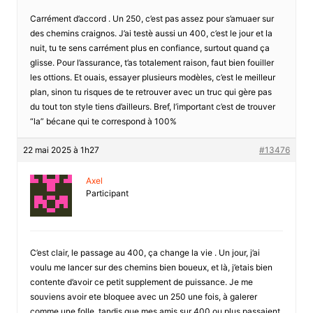
Carrément d’accord . Un 250, c’est pas assez pour s’amuaer sur
des chemins craignos. J’ai testè aussi un 400, c’est le jour et la
nuit, tu te sens carrément plus en confiance, surtout quand ça
glisse. Pour l’assurance, t’as totalement raison, faut bien fouiller
les ottions. Et ouais, essayer plusieurs modèles, c’est le meilleur
plan, sinon tu risques de te retrouver avec un truc qui gère pas
du tout ton style tiens d’ailleurs. Bref, l’important c’est de trouver
“la” bécane qui te correspond à 100%
22 mai 2025 à 1h27
#13476
Axel
Participant
C’est clair, le passage au 400, ça change la vie . Un jour, j’ai
voulu me lancer sur des chemins bien boueux, et là, j’etais bien
contente d’avoir ce petit supplement de puissance. Je me
souviens avoir ete bloquee avec un 250 une fois, à galerer
comme une folle, tandis que mes amis sur 400 ou plus passaient