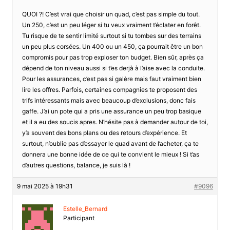
QUOI ?! C’est vrai que choisir un quad, c’est pas simple du tout.
Un 250, c’est un peu léger si tu veux vraiment t’éclater en forêt.
Tu risque de te sentir limité surtout si tu tombes sur des terrains
un peu plus corsées. Un 400 ou un 450, ça pourrait être un bon
compromis pour pas trop exploser ton budget. Bien sûr, après ça
dépend de ton niveau aussi si t’es derjà à l’aise avec la conduite.
Pour les assurances, c’est pas si galère mais faut vraiment bien
lire les offres. Parfois, certaines compagnies te proposent des
trifs intéressants mais avec beaucoup d’exclusions, donc fais
gaffe. J’ai un pote qui a pris une assurance un peu trop basique
et il a eu des soucis apres. N’hésite pas à demander autour de toi,
y’a souvent des bons plans ou des retours d’expérience. Et
surtout, n’oublie pas d’essayer le quad avant de l’acheter, ça te
donnera une bonne idée de ce qui te convient le mieux ! Si t’as
d’autres questions, balance, je suis là !
9 mai 2025 à 19h31
#9096
Estelle_Bernard
Participant