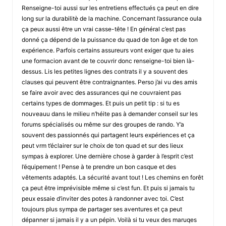
Renseigne-toi aussi sur les entretiens effectués ça peut en dire
long sur la durabilitè de la machine. Concernant l’assurance oula
ça peux aussi être un vrai casse-tête ! En général c’est pas
donné ça dépend de la puissance du quad de ton âge et de ton
expérience. Parfois certains assureurs vont exiger que tu aies
une formacion avant de te couvrir donc renseigne-toi bien là-
dessus. Lis les petites lignes des contrats il y a souvent des
clauses qui peuvent être contraignantes. Perso j’ai vu des amis
se faire avoir avec des assurances qui ne couvraient pas
certains types de dommages. Et puis un petit tip : si tu es
nouveauu dans le milieu n’héite pas à demander conseil sur les
forums spécialisés ou même sur des groupes de rando. Y’a
souvent des passionnés qui partagent leurs expériences et ça
peut vrm t’éclairer sur le choix de ton quad et sur des lieux
sympas à explorer. Une dernière chose à garder à l’esprit c’est
l’équipement ! Pense à te prendre un bon casque et des
vêtements adaptés. La sécurité avant tout ! Les chemins en forêt
ça peut être imprévisible même si c’est fun. Et puis si jamais tu
peux essaie d’inviter des potes à randonner avec toi. C’est
toujours plus sympa de partager ses aventures et ça peut
dépanner si jamais il y a un pépin. Voilà si tu veux des maruqes