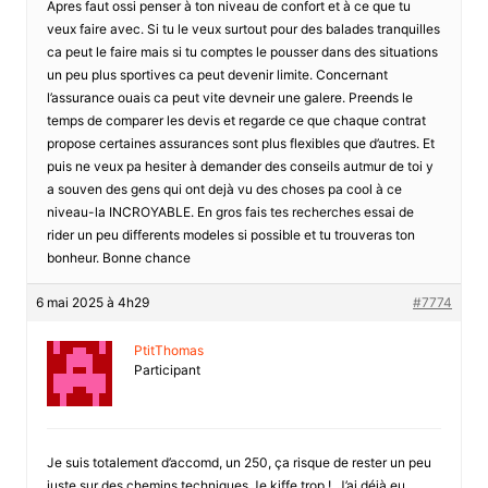
Apres faut ossi penser à ton niveau de confort et à ce que tu
veux faire avec. Si tu le veux surtout pour des balades tranquilles
ca peut le faire mais si tu comptes le pousser dans des situations
un peu plus sportives ca peut devenir limite. Concernant
l’assurance ouais ca peut vite devneir une galere. Preends le
temps de comparer les devis et regarde ce que chaque contrat
propose certaines assurances sont plus flexibles que d’autres. Et
puis ne veux pa hesiter à demander des conseils autmur de toi y
a souven des gens qui ont dejà vu des choses pa cool à ce
niveau-la INCROYABLE. En gros fais tes recherches essai de
rider un peu differents modeles si possible et tu trouveras ton
bonheur. Bonne chance
6 mai 2025 à 4h29
#7774
PtitThomas
Participant
Je suis totalement d’accomd, un 250, ça risque de rester un peu
juste sur des chemins techniques Je kiffe trop !. J’ai déjà eu