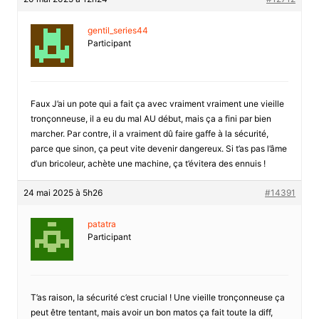
gentil_series44
Participant
Faux J’ai un pote qui a fait ça avec vraiment vraiment une vieille
tronçonneuse, il a eu du mal AU début, mais ça a fini par bien
marcher. Par contre, il a vraiment dû faire gaffe à la sécurité,
parce que sinon, ça peut vite devenir dangereux. Si t’as pas l’âme
d’un bricoleur, achète une machine, ça t’évitera des ennuis !
24 mai 2025 à 5h26
#14391
patatra
Participant
T’as raison, la sécurité c’est crucial ! Une vieille tronçonneuse ça
peut être tentant, mais avoir un bon matos ça fait toute la diff,