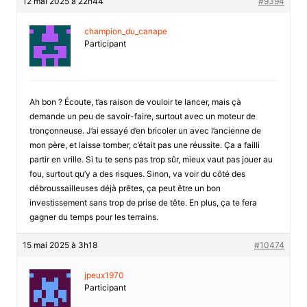
12 mai 2025 à 22h44
#9394
champion_du_canape
Participant
Ah bon ? Écoute, t’as raison de vouloir te lancer, mais çà
demande un peu de savoir-faire, surtout avec un moteur de
tronçonneuse. J’ai essayé d’en bricoler un avec l’ancienne de
mon père, et laisse tomber, c’était pas une réussite. Ça a failli
partir en vrille. Si tu te sens pas trop sûr, mieux vaut pas jouer au
fou, surtout qu’y a des risques. Sinon, va voir du côté des
débroussailleuses déjà prêtes, ça peut être un bon
investissement sans trop de prise de tête. En plus, ça te fera
gagner du temps pour les terrains.
15 mai 2025 à 3h18
#10474
jpeux1970
Participant