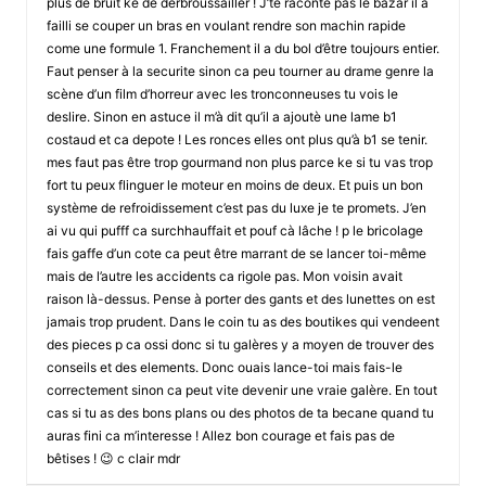
plus de bruit ke de derbroussailler ! J’te raconte pas le bazar il a
failli se couper un bras en voulant rendre son machin rapide
come une formule 1. Franchement il a du bol d’être toujours entier.
Faut penser à la securite sinon ca peu tourner au drame genre la
scène d’un film d’horreur avec les tronconneuses tu vois le
deslire. Sinon en astuce il m’à dit qu’il a ajoutè une lame b1
costaud et ca depote ! Les ronces elles ont plus qu’à b1 se tenir.
mes faut pas être trop gourmand non plus parce ke si tu vas trop
fort tu peux flinguer le moteur en moins de deux. Et puis un bon
système de refroidissement c’est pas du luxe je te promets. J’en
ai vu qui pufff ca surchhauffait et pouf cà lâche ! p le bricolage
fais gaffe d’un cote ca peut être marrant de se lancer toi-même
mais de l’autre les accidents ca rigole pas. Mon voisin avait
raison là-dessus. Pense à porter des gants et des lunettes on est
jamais trop prudent. Dans le coin tu as des boutikes qui vendeent
des pieces p ca ossi donc si tu galères y a moyen de trouver des
conseils et des elements. Donc ouais lance-toi mais fais-le
correctement sinon ca peut vite devenir une vraie galère. En tout
cas si tu as des bons plans ou des photos de ta becane quand tu
auras fini ca m’interesse ! Allez bon courage et fais pas de
bêtises ! 😉 c clair mdr