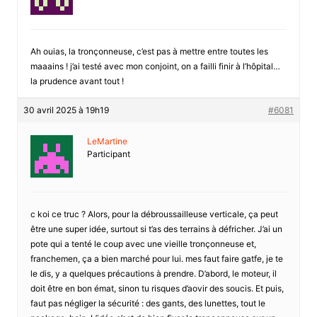
Ah ouias, la tronçonneuse, c’est pas à mettre entre toutes les
maaains ! j’ai testé avec mon conjoint, on a failli finir à l’hôpital…
la prudence avant tout !
30 avril 2025 à 19h19
#6081
LeMartine
Participant
c koi ce truc ? Alors, pour la débroussailleuse verticale, ça peut
être une super idée, surtout si t’as des terrains à défricher. J’ai un
pote qui a tenté le coup avec une vieille tronçonneuse et,
franchemen, ça a bien marché pour lui. mes faut faire gatfe, je te
le dis, y a quelques précautions à prendre. D’abord, le moteur, il
doit être en bon émat, sinon tu risques d’aovir des soucis. Et puis,
faut pas négliger la sécurité : des gants, des lunettes, tout le