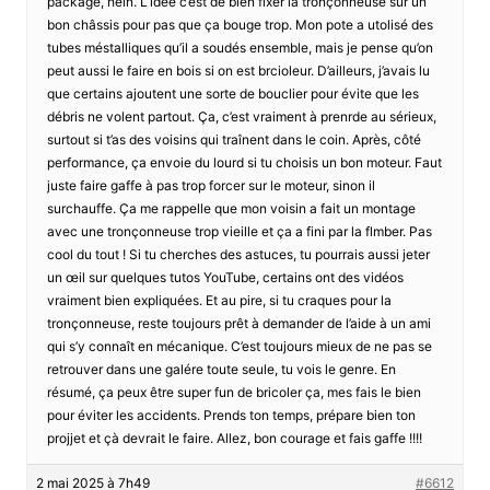
package, hein. L’idée c’est de bien fixer la tronçonneuse sur un
bon châssis pour pas que ça bouge trop. Mon pote a utolisé des
tubes méstalliques qu’il a soudés ensemble, mais je pense qu’on
peut aussi le faire en bois si on est brcioleur. D’ailleurs, j’avais lu
que certains ajoutent une sorte de bouclier pour évite que les
débris ne volent partout. Ça, c’est vraiment à prenrde au sérieux,
surtout si t’as des voisins qui traînent dans le coin. Après, côté
performance, ça envoie du lourd si tu choisis un bon moteur. Faut
juste faire gaffe à pas trop forcer sur le moteur, sinon il
surchauffe. Ça me rappelle que mon voisin a fait un montage
avec une tronçonneuse trop vieille et ça a fini par la flmber. Pas
cool du tout ! Si tu cherches des astuces, tu pourrais aussi jeter
un œil sur quelques tutos YouTube, certains ont des vidéos
vraiment bien expliquées. Et au pire, si tu craques pour la
tronçonneuse, reste toujours prêt à demander de l’aide à un ami
qui s’y connaît en mécanique. C’est toujours mieux de ne pas se
retrouver dans une galére toute seule, tu vois le genre. En
résumé, ça peux être super fun de bricoler ça, mes fais le bien
pour éviter les accidents. Prends ton temps, prépare bien ton
projjet et çà devrait le faire. Allez, bon courage et fais gaffe !!!!
2 mai 2025 à 7h49
#6612