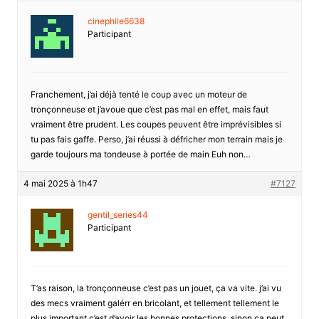
cinephile6638
Participant
Franchement, j’ai déjà tenté le coup avec un moteur de
tronçonneuse et j’avoue que c’est pas mal en effet, mais faut
vraiment être prudent. Les coupes peuvent être imprévisibles si
tu pas fais gaffe. Perso, j’ai réussi à défricher mon terrain mais je
garde toujours ma tondeuse à portée de main Euh non…
4 mai 2025 à 1h47
#7127
gentil_series44
Participant
T’as raison, la tronçonneuse c’est pas un jouet, ça va vite. j’ai vu
des mecs vraiment galérr en bricolant, et tellement tellement le
plus important c’est d’avoir les bonnes protections, sinon ça peut