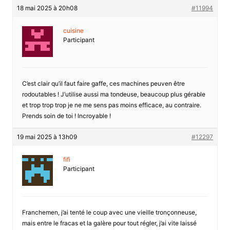
18 mai 2025 à 20h08
#11994
cuisine
Participant
C’est clair qu’il faut faire gaffe, ces machines peuven être
rodoutables ! J’utilise aussi ma tondeuse, beaucoup plus gérable
et trop trop trop je ne me sens pas moins efficace, au contraire.
Prends soin de toi ! Incroyable !
19 mai 2025 à 13h09
#12297
fifi
Participant
Franchemen, j’ai tenté le coup avec une vieille tronçonneuse,
mais entre le fracas et la galère pour tout régler, j’ai vite laissé