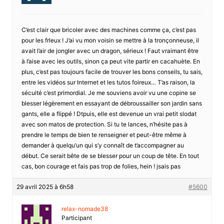
C’est clair que bricoler avec des machines comme ça, c’est pas
pour les frleux ! J’ai vu mon voisin se mettre à la tronçonneuse, il
avait l’air de jongler avec un dragon, sérieux ! Faut vraimant être
à l’aise avec les outils, sinon ça peut vite partir en cacahuète. En
plus, c’est pas toujours facile de trouver les bons conseils, tu sais,
entre les vidéos sur Internet et les tutos foireux… T’as raison, la
sécuité c’est primordial. Je me souviens avoir vu une copine se
blesser légèrement en essayant de débroussailler son jardin sans
gants, elle a flippé ! Dtpuis, elle est devenue un vrai petit slodat
avec son matos de protection. Si tu te lances, n’hésite pas à
prendre le temps de bien te renseigner et peut-être même à
demander à quelqu’un qui s’y connaît de t’accompagner au
début. Ce serait bête de se blesser pour un coup de tête. En tout
cas, bon courage et fais pas trop de folies, hein ! jsais pas
29 avril 2025 à 6h58
#5600
relax-nomade38
Participant