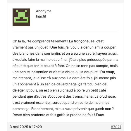
Anonyme
Inactif
Oh la la, j’te comprends tellement ! La tronçoneuse, c’est
vraiment pas un jouet ! Une fois, j’ai voulu aider un ami à couper
des branches dans son jardin, et on a eu une sacré frayeur aussi.
J’voulais faire la maline et au final, j’étais plus préoccupée par ma
sécurité que par le boulot à fare. On ne se rend pas compte, mais
une penite inattention et c’est la chute ou la coupure ! Du coup,
maintenant, je laisse çà aux pros. La derniére fois, j’ai même pris
un abonement à un seriice de jardinage, ça fait du bien de
déléger. Et puis, on est bien au chaud à boire un petit café
pendant que d’autres s’occupent des troncs, haha. La prudnece,
c’est vraiment essentiel, surout quand on parle de machines
comme ça. Franchement, mieux vaut prévenir que guérir non ?
Reste bien prudente et fais gaffe la prochaine fois ! Faux
3 mai 2025 à 17h29
#7021