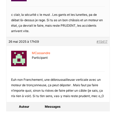
c clair, la sécurité c le must . Les gants et les lunettes, pa de
débat là-dessus je rage. Si tu as un bon châssis et un moteur en
état, ça devrait le faire, mais reste PRUDENT, les accidents
arrivent vite.
26 mai 2025 à 17h09
#15417
MCassandre
Participant
Euh non Franchement, une débroussailleuse verticale avec un
moteur de tronçonneuse, ça peut dépoter . Mais faut pa faire
n’importe quoi, sinon tu riskes de faire péter un câble (je sais, ça
n’a rien à voir). Si tu t’en sens, vas-y mais reste prudent, mec o_O
Auteur
Messages