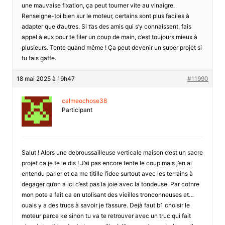
une mauvaise fixation, ça peut tourner vite au vinaigre.
Renseigne-toi bien sur le moteur, certains sont plus faciles à
adapter que d’autres. Si t’as des amis qui s’y connaissent, fais
appel à eux pour te filer un coup de main, c’est toujours mieux à
plusieurs. Tente quand même ! Ça peut devenir un super projet si
tu fais gaffe.
18 mai 2025 à 19h47
#11990
calmeochose38
Participant
Salut ! Alors une debroussailleuse verticale maison c’est un sacre
projet ca je te le dis ! J’ai pas encore tente le coup mais j’en ai
entendu parler et ca me titille l’idee surtout avec les terrains à
degager qu’on a ici c’est pas la joie avec la tondeuse. Par cotnre
mon pote a fait ca en utolisant des vieilles tronconneuses et…
ouais y a des trucs à savoir je t’assure. Dejà faut b1 choisir le
moteur parce ke sinon tu va te retrouver avec un truc qui fait