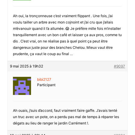
Ah oui, la tronçonneuse c’est vraiment flippant . Une fois, j’ai
voulu tailler un arbre avec mon cojnoint et j’ai cru que j’allais
m’évanouir quand il l’a allumée. 😱 Je préfère mille fois m’installer
tranquillement avec un bon café et laisser ça aux pros, comme tu
dis . C’est vrai, on ne réalise pas à quel point ça peut être
dangereux juste pour des branches Chelou. Mieux vaut être
prudente, ça vaut le coup au final …
9 mai 2025 à 19h32
#9097
bibi2127
Participant
Ah ouais, j’suis d’accord, faut vraiment faire gaffe. J’avais tenté
un truc avec un pote, on a perdu pas mal de temps à réparer les
dégats au lieu de ranger le jardin Carrément !.