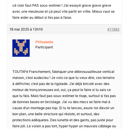
cé clair faut PAS sous-estimer ! J’ai essayé grave grave grave
avec une meuleuse et çà peut vite partir en vrille. Mieux vaut se
faire aider au début si t’es pas à l’aise.
18 mai 2025 à 13h10
#11884
PtitIsabelle
Participant
TOUTAFé Franchement, fabriquer une débrosusailleuse vertical
maison, c’est audacieu ! Je vois ce que tu veux dire, ces terrains
à défricher, c’est pas de la rigolade. J’ai déjà bricolé avec des
moteur de tronçonneuses est, oui, ça peut le faire si tu sais ce
que tu fais. Mais faut pas sous-estimer le risqe, surtout si t’as pas
de bonnes bases en brciolage. J’ai vu des mecs se faire mal à
cause d’un montage pas top. Si tu te lances, asure-toi d’avoir un
bon plan, une belle strscture qui résiste, et surtout, des
protections adéquates. Des lunette et des gants, pas juste pour
faire joli. Le voisin a pas tort, hyper hyper un mauvais câblage ou