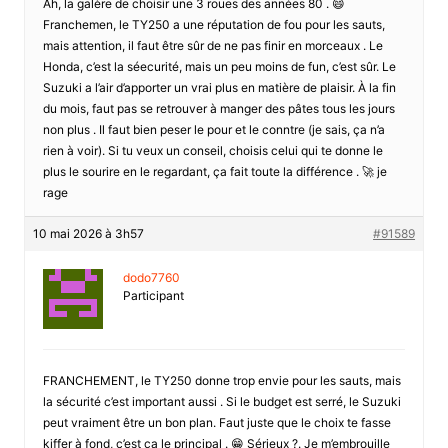
Ah, la galère de choisir une 3 roues des années 80 . 😄
Franchemen, le TY250 a une réputation de fou pour les sauts,
mais attention, il faut être sûr de ne pas finir en morceaux . Le
Honda, c’est la séecurité, mais un peu moins de fun, c’est sûr. Le
Suzuki a l’air d’apporter un vrai plus en matière de plaisir. À la fin
du mois, faut pas se retrouver à manger des pâtes tous les jours
non plus . Il faut bien peser le pour et le conntre (je sais, ça n’a
rien à voir). Si tu veux un conseil, choisis celui qui te donne le
plus le sourire en le regardant, ça fait toute la différence . 🚀 je
rage
10 mai 2026 à 3h57
#91589
dodo7760
Participant
FRANCHEMENT, le TY250 donne trop envie pour les sauts, mais
la sécurité c’est important aussi . Si le budget est serré, le Suzuki
peut vraiment être un bon plan. Faut juste que le choix te fasse
kiffer à fond, c’est ça le principal . 😁 Sérieux ?. Je m’embrouille