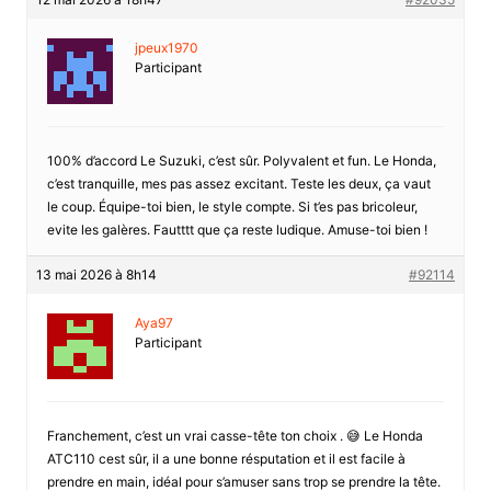
jpeux1970
Participant
100% d’accord Le Suzuki, c’est sûr. Polyvalent et fun. Le Honda,
c’est tranquille, mes pas assez excitant. Teste les deux, ça vaut
le coup. Équipe-toi bien, le style compte. Si t’es pas bricoleur,
evite les galères. Fautttt que ça reste ludique. Amuse-toi bien !
13 mai 2026 à 8h14
#92114
Aya97
Participant
Franchement, c’est un vrai casse-tête ton choix . 😅 Le Honda
ATC110 cest sûr, il a une bonne résputation et il est facile à
prendre en main, idéal pour s’amuser sans trop se prendre la tête.