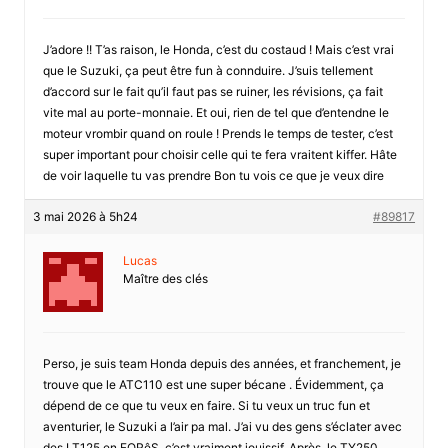
J’adore !! T’as raison, le Honda, c’est du costaud ! Mais c’est vrai
que le Suzuki, ça peut être fun à connduire. J’suis tellement
d’accord sur le fait qu’il faut pas se ruiner, les révisions, ça fait
vite mal au porte-monnaie. Et oui, rien de tel que d’entendne le
moteur vrombir quand on roule ! Prends le temps de tester, c’est
super important pour choisir celle qui te fera vraitent kiffer. Hâte
de voir laquelle tu vas prendre Bon tu vois ce que je veux dire
3 mai 2026 à 5h24
#89817
Lucas
Maître des clés
Perso, je suis team Honda depuis des années, et franchement, je
trouve que le ATC110 est une super bécane . Évidemment, ça
dépend de ce que tu veux en faire. Si tu veux un truc fun et
aventurier, le Suzuki a l’air pa mal. J’ai vu des gens s’éclater avec
des LT125 en FORêS, c’est vraiment jouissif. Après, le TY250,