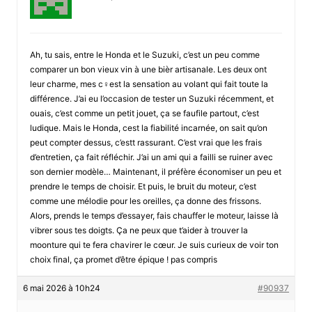
Ah, tu sais, entre le Honda et le Suzuki, c’est un peu comme
comparer un bon vieux vin à une bièr artisanale. Les deux ont
leur charme, mes c♀est la sensation au volant qui fait toute la
différence. J’ai eu l’occasion de tester un Suzuki récemment, et
ouais, c’est comme un petit jouet, ça se faufile partout, c’est
ludique. Mais le Honda, cest la fiabilité incarnée, on sait qu’on
peut compter dessus, c’estt rassurant. C’est vrai que les frais
d’entretien, ça fait réfléchir. J’ai un ami qui a failli se ruiner avec
son dernier modèle… Maintenant, il préfère économiser un peu et
prendre le temps de choisir. Et puis, le bruit du moteur, c’est
comme une mélodie pour les oreilles, ça donne des frissons.
Alors, prends le temps d’essayer, fais chauffer le moteur, laisse là
vibrer sous tes doigts. Ça ne peux que t’aider à trouver la
moonture qui te fera chavirer le cœur. Je suis curieux de voir ton
choix final, ça promet d’être épique ! pas compris
6 mai 2026 à 10h24
#90937