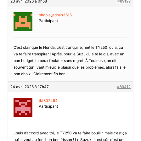
23 avril 2026 à 0h58
#89122
phobie_admin3615
Participant
C’est clair que le Honda, c’est tranquille, met le TY250, oula, ça
va te faire transpirer ! Après, pour le Suzuki, je te le dis, avec un
bon budget, tu peux t’éclater sans regret. À Toulouse, on dit
souvent qu’il vaut mieux le plaisir que les problèmes, alors fais le
bon choix ! Clairement fin bon
24 avril 2026 à 17h47
#89412
tkt802494
Participant
J’suis d’accord avec toi, le TY250 va te faire bouillir, mais c’est ça
qu’on veut au fond, un bon frisson ! Le Suzuki, c’est sûr, c’est une