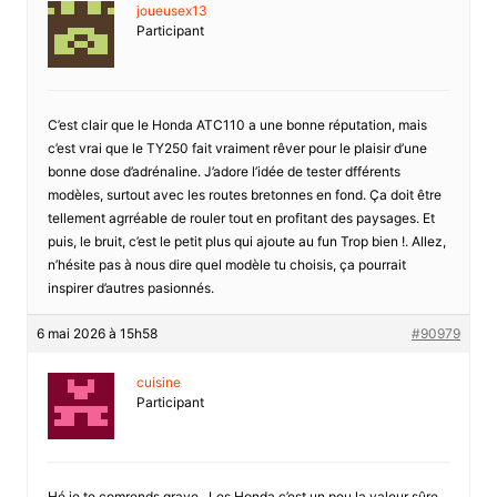
joueusex13
Participant
C’est clair que le Honda ATC110 a une bonne réputation, mais
c’est vrai que le TY250 fait vraiment rêver pour le plaisir d’une
bonne dose d’adrénaline. J’adore l’idée de tester dfférents
modèles, surtout avec les routes bretonnes en fond. Ça doit être
tellement agrréable de rouler tout en profitant des paysages. Et
puis, le bruit, c’est le petit plus qui ajoute au fun Trop bien !. Allez,
n’hésite pas à nous dire quel modèle tu choisis, ça pourrait
inspirer d’autres pasionnés.
6 mai 2026 à 15h58
#90979
cuisine
Participant
Hé je te comrends grave . Les Honda c’est un peu la valeur sûre