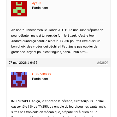
Aya97
Participant
Ah bon ? Franchemen, le Honda ATC110 a une super réputation
pour débuter, mais si tu veux du fun, le Suzuki c’est le top !
J’adore quand ça sautille alors le TY250 pourrait être aussi un
bon choix, des vidéos qui déchire ! Faut juste pas oublier de
garder de l’argent pour les fringues, haha. Enfin bref…
27 mai 2026 à 6h56
#92601
Cuisine8636
Participant
INCROYABLE Ah ça, le choix de la bécane, c’est toujours un vrai
casse-tête ! 😅 Le TY250, ça envoie du lourd pour les sauts, mais
si t’es pas trop calé en mécanique, prépare-toi à bricoler. Le