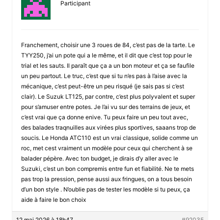
Participant
Franchement, choisir une 3 roues de 84, c’est pas de la tarte. Le
TYY250, j’ai un pote qui a le même, et il dit que c’est top pour le
trial et les sauts. Il paraît que ça a un bon moteur et ça se faufile
un peu partout. Le truc, c’est que si tu n’es pas à l’aise avec la
mécanique, c’est peut-être un peu risqué (je sais pas si c’est
clair). Le Suzuk LT125, par contre, c’est plus polyvalent et super
pour s’amuser entre potes. Je l’ai vu sur des terrains de jeux, et
c’est vrai que ça donne enive. Tu peux faire un peu tout avec,
des balades traqnuilles aux virées plus sportives, saaans trop de
soucis. Le Honda ATC110 est un vrai classique, solide comme un
roc, met cest vraiment un modèle pour ceux qui cherchent à se
balader pépère. Avec ton budget, je dirais d’y aller avec le
Suzuki, c’est un bon compremis entre fun et fiabilité. Ne te mets
pas trop la pression, pense aussi aux fringues, on a tous besoin
d’un bon style . N’oublie pas de tester les modèle si tu peux, ça
aide à faire le bon choix
12 mai 2026 à 18h47
#92035