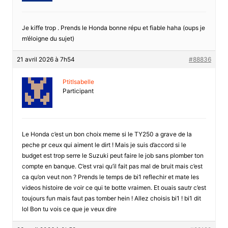
Je kiffe trop . Prends le Honda bonne répu et fiable haha (oups je
m’éloigne du sujet)
21 avril 2026 à 7h54
#88836
PtitIsabelle
Participant
Le Honda c’est un bon choix meme si le TY250 a grave de la
peche pr ceux qui aiment le dirt ! Mais je suis d’accord si le
budget est trop serre le Suzuki peut faire le job sans plomber ton
compte en banque. C’est vrai qu’il fait pas mal de bruit mais c’est
ca qu’on veut non ? Prends le temps de bi1 reflechir et mate les
videos histoire de voir ce qui te botte vraimen. Et ouais sautr c’est
toujours fun mais faut pas tomber hein ! Allez choisis bi1 ! bi1 dit
lol Bon tu vois ce que je veux dire