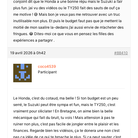
conjoint dit que le Honda a une bonne répu mais le Suzuki a l’air
plus fun. jai vu des vidéos ou le TY250 fait des sauts de ouf ça
me motive ! 😅 Mais bon je veux pas me retrouver avec un truc
inutilisable non plus. Et puis le budget faut pas que je mettent la
moitié de mon saalire la-dedans j’ai aussi envie de m’acheter des
fringues. 😂 Dites-moi ce que vous en pensez les filles des
expériences a partagnr .
19 avril 2026 à 0h42
#88410
coco4539
Participant
Le Honda, c’est du cotaud, ma belle ! Si ton budget est un peu
serré, le Suzuki peut être sympa et fun, mais le TY250, c’est
vraiment pour s’éclater ! En Bretagne, on aime bien la belle
mécanique qui fait du bruit, tu vois ! Mais attension à pas te
ruiner non plus, c’est pas facile de jongler entre le plaisir et les
finances. Regarde bien les vidésos, ça te donera une non c’est
pas ça idée de ce qui te brnache le plus. Si ça peut sauter, c’est