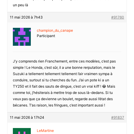
un peu là
11 mai 2026 à 7h43
#91760
champion_du_canape
Participant
J’y comprends rien Franchement, entre ces modèles, c’est pas
simple ! Le Honda, c’est sûr, il a une bonne rerputation, mais le
Suzuki a tellement tellement tellement l’air vraimen sympa à
conduire, surtout si tu cherches du fun. J’ai un pote ki a un
TY250 et il fait des sauts de dingue, c’est un vrai kiff ! 😂 Mais
comme toi, j’hésiterais à mettre trop de sous là-dedans. Si tu
veux pas que ça devienne un boulet, regarde aussi l’état des
bécanes. T’as raison, les fringues, c’est important aussi !
11 mai 2026 à 17h24
#91837
LeMartine