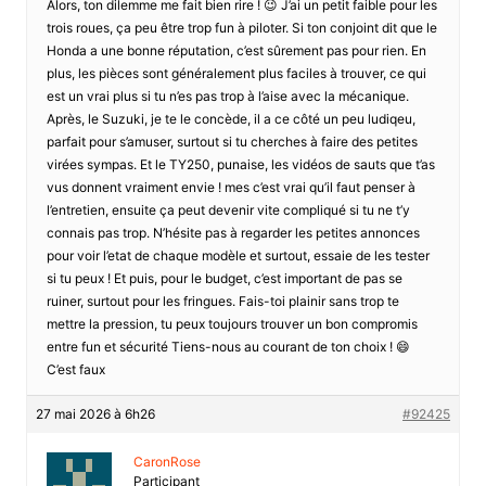
Alors, ton dilemme me fait bien rire ! 😉 J’ai un petit faible pour les
trois roues, ça peu être trop fun à piloter. Si ton conjoint dit que le
Honda a une bonne réputation, c’est sûrement pas pour rien. En
plus, les pièces sont généralement plus faciles à trouver, ce qui
est un vrai plus si tu n’es pas trop à l’aise avec la mécanique.
Après, le Suzuki, je te le concède, il a ce côté un peu ludiqeu,
parfait pour s’amuser, surtout si tu cherches à faire des petites
virées sympas. Et le TY250, punaise, les vidéos de sauts que t’as
vus donnent vraiment envie ! mes c’est vrai qu’il faut penser à
l’entretien, ensuite ça peut devenir vite compliqué si tu ne t’y
connais pas trop. N’hésite pas à regarder les petites annonces
pour voir l’etat de chaque modèle et surtout, essaie de les tester
si tu peux ! Et puis, pour le budget, c’est important de pas se
ruiner, surtout pour les fringues. Fais-toi plainir sans trop te
mettre la pression, tu peux toujours trouver un bon compromis
entre fun et sécurité Tiens-nous au courant de ton choix ! 😄
C’est faux
27 mai 2026 à 6h26
#92425
CaronRose
Participant