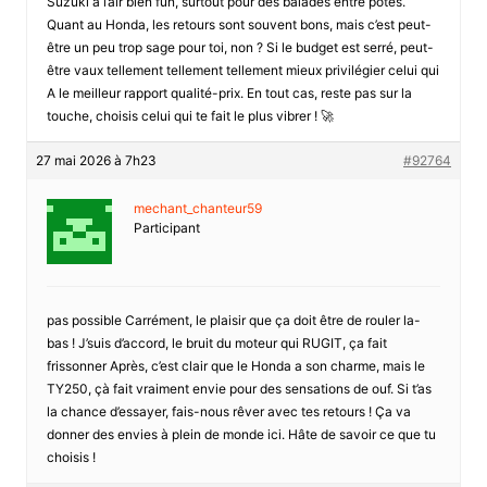
Suzuki a l’air bien fun, surtout pour des balades entre potes.
Quant au Honda, les retours sont souvent bons, mais c’est peut-
être un peu trop sage pour toi, non ? Si le budget est serré, peut-
être vaux tellement tellement tellement mieux privilégier celui qui
A le meilleur rapport qualité-prix. En tout cas, reste pas sur la
touche, choisis celui qui te fait le plus vibrer ! 🚀
27 mai 2026 à 7h23
#92764
mechant_chanteur59
Participant
pas possible Carrément, le plaisir que ça doit être de rouler la-
bas ! J’suis d’accord, le bruit du moteur qui RUGIT, ça fait
frissonner Après, c’est clair que le Honda a son charme, mais le
TY250, çà fait vraiment envie pour des sensations de ouf. Si t’as
la chance d’essayer, fais-nous rêver avec tes retours ! Ça va
donner des envies à plein de monde ici. Hâte de savoir ce que tu
choisis !