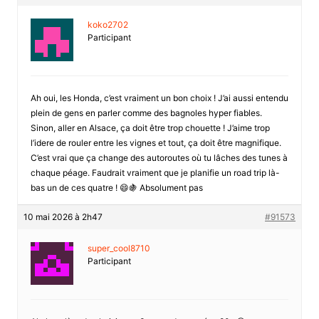
koko2702
Participant
Ah oui, les Honda, c’est vraiment un bon choix ! J’ai aussi entendu
plein de gens en parler comme des bagnoles hyper fiables.
Sinon, aller en Alsace, ça doit être trop chouette ! J’aime trop
l’idere de rouler entre les vignes et tout, ça doit être magnifique.
C’est vrai que ça change des autoroutes où tu lâches des tunes à
chaque péage. Faudrait vraiment que je planifie un road trip là-
bas un de ces quatre ! 😄🍇 Absolument pas
10 mai 2026 à 2h47
#91573
super_cool8710
Participant