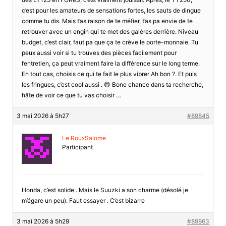
c’est pour les amateurs de sensations fortes, les sauts de dingue
comme tu dis. Mais t’as raison de te méfier, t’as pa envie de te
retrouver avec un engin qui te met des galères derrière. Niveau
budget, c’est clair, faut pa que ça te crève le porte-monnaie. Tu
peux aussi voir si tu trouves des pièces facilement pour
l’entretien, ça peut vraiment faire la différence sur le long terme.
En tout cas, choisis ce qui te fait le plus vibrer Ah bon ?. Et puis
les fringues, c’est cool aussi . 😄 Bone chance dans ta recherche,
hâte de voir ce que tu vas choisir …
3 mai 2026 à 5h27
#89845
Le RouxSalome
Participant
Honda, c’est solide . Mais le Suuzki a son charme (désolé je
m’égare un peu). Faut essayer . C’est bizarre
3 mai 2026 à 5h29
#89863