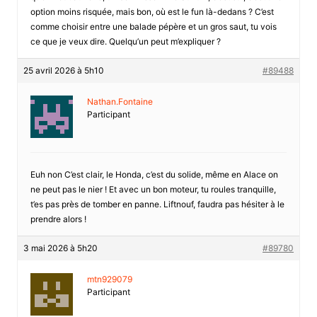
option moins risquée, mais bon, où est le fun là-dedans ? C’est
comme choisir entre une balade pépère et un gros saut, tu vois
ce que je veux dire. Quelqu’un peut m’expliquer ?
25 avril 2026 à 5h10
#89488
Nathan.Fontaine
Participant
Euh non C’est clair, le Honda, c’est du solide, même en Alace on
ne peut pas le nier ! Et avec un bon moteur, tu roules tranquille,
t’es pas près de tomber en panne. Liftnouf, faudra pas hésiter à le
prendre alors !
3 mai 2026 à 5h20
#89780
mtn929079
Participant