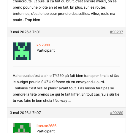
choucroute. Et puis, si çà fait du bruit, c’est encore mieux, on se
prend pour une pilote ah et en fait. En plus, sur les routes
bretonnes, c’est le top pour prendre des selfies. Allez, roule ma
poule . Trop bien
3 mai 2026 à 7h01
#90237
koi2980
Participant
Haha ouais c’est clair le TY250 çà fait bien transprer ! mais si t’as
le budget pour le SUZUKI fonce çà va envoyer du lourd.
Toulouse c’est vrai le plaisir avant tout. T’as raison faut pas se
prendre la tête prends ce qui te fait kiffer. En tout cas j’suis sûr ke
tu vas faire le bon choix ! No way …
3 mai 2026 à 7h07
#90289
liseuse2686
Participant