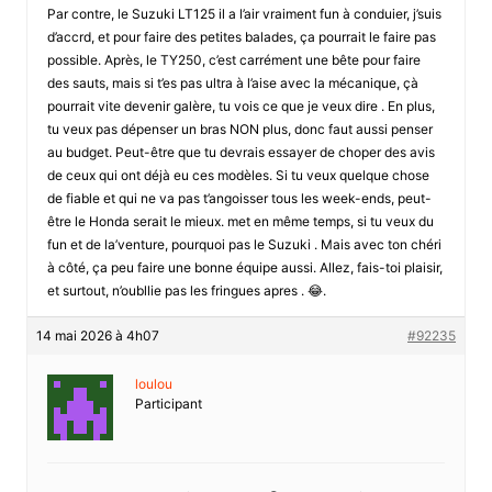
Par contre, le Suzuki LT125 il a l’air vraiment fun à conduier, j’suis
d’accrd, et pour faire des petites balades, ça pourrait le faire pas
possible. Après, le TY250, c’est carrément une bête pour faire
des sauts, mais si t’es pas ultra à l’aise avec la mécanique, çà
pourrait vite devenir galère, tu vois ce que je veux dire . En plus,
tu veux pas dépenser un bras NON plus, donc faut aussi penser
au budget. Peut-être que tu devrais essayer de choper des avis
de ceux qui ont déjà eu ces modèles. Si tu veux quelque chose
de fiable et qui ne va pas t’angoisser tous les week-ends, peut-
être le Honda serait le mieux. met en même temps, si tu veux du
fun et de la’venture, pourquoi pas le Suzuki . Mais avec ton chéri
à côté, ça peu faire une bonne équipe aussi. Allez, fais-toi plaisir,
et surtout, n’oubllie pas les fringues apres . 😂.
14 mai 2026 à 4h07
#92235
loulou
Participant