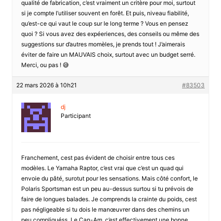
qualité de fabrication, c’est vraiment un critère pour moi, surtout
si je compte l’utiliser souvent en forêt. Et puis, niveau fiabilité,
qu’est-ce qui vaut le coup sur le long terme ? Vous en pensez
quoi ? Si vous avez des expéeriences, des conseils ou même des
suggestions sur d’autres momèles, je prends tout ! J’aimerais
éviter de faire un MAUVAIS choix, surtout avec un budget serré.
Merci, ou pas ! 😅
22 mars 2026 à 10h21
#83503
dj
Participant
Franchement, cest pas évident de choisir entre tous ces
modèles. Le Yamaha Raptor, c’est vrai que c’est un quad qui
envoie du pâté, surotut pour les sensations. Mais côté confort, le
Polaris Sportsman est un peu au-dessus surtou si tu prévois de
faire de longues balades. Je comprends la crainte du poids, cest
pas négligeable si tu dois le manœuvrer dans des chemins un
peu compliquéss. Le Can-Am, c’est effectivement une bonne