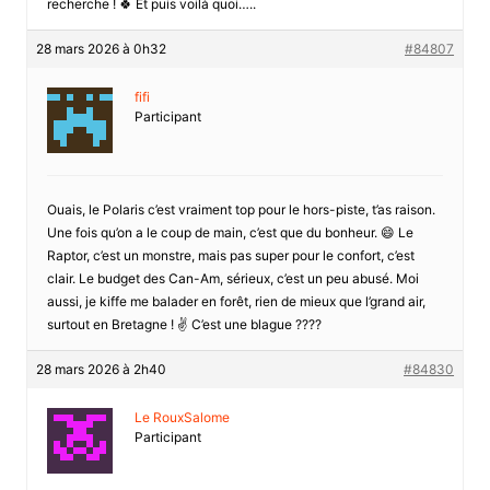
recherche ! 🍀 Et puis voilà quoi…..
28 mars 2026 à 0h32
#84807
fifi
Participant
Ouais, le Polaris c’est vraiment top pour le hors-piste, t’as raison.
Une fois qu’on a le coup de main, c’est que du bonheur. 😄 Le
Raptor, c’est un monstre, mais pas super pour le confort, c’est
clair. Le budget des Can-Am, sérieux, c’est un peu abusé. Moi
aussi, je kiffe me balader en forêt, rien de mieux que l’grand air,
surtout en Bretagne ! ✌️ C’est une blague ????
28 mars 2026 à 2h40
#84830
Le RouxSalome
Participant