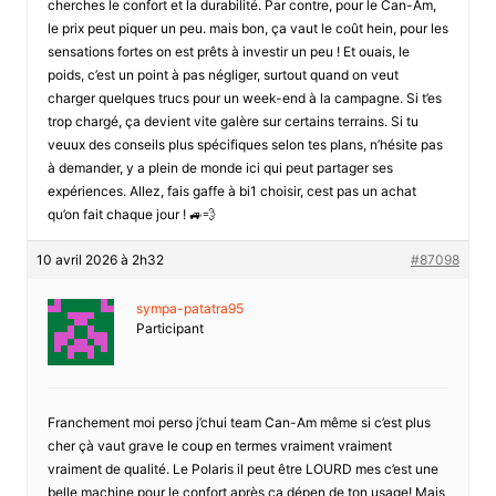
cherches le confort et la durabilité. Par contre, pour le Can-Am,
le prix peut piquer un peu. mais bon, ça vaut le coût hein, pour les
sensations fortes on est prêts à investir un peu ! Et ouais, le
poids, c’est un point à pas négliger, surtout quand on veut
charger quelques trucs pour un week-end à la campagne. Si t’es
trop chargé, ça devient vite galère sur certains terrains. Si tu
veuux des conseils plus spécifiques selon tes plans, n’hésite pas
à demander, y a plein de monde ici qui peut partager ses
expériences. Allez, fais gaffe à bi1 choisir, cest pas un achat
qu’on fait chaque jour ! 🚙💨
10 avril 2026 à 2h32
#87098
sympa-patatra95
Participant
Franchement moi perso j’chui team Can-Am même si c’est plus
cher çà vaut grave le coup en termes vraiment vraiment
vraiment de qualité. Le Polaris il peut être LOURD mes c’est une
belle machine pour le confort après ça dépen de ton usage! Mais