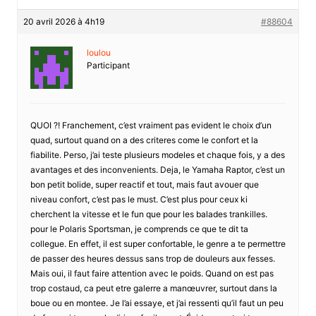
20 avril 2026 à 4h19
#88604
loulou
Participant
QUOI ?! Franchement, c’est vraiment pas evident le choix d’un
quad, surtout quand on a des criteres come le confort et la
fiabilite. Perso, j’ai teste plusieurs modeles et chaque fois, y a des
avantages et des inconvenients. Deja, le Yamaha Raptor, c’est un
bon petit bolide, super reactif et tout, mais faut avouer que
niveau confort, c’est pas le must. C’est plus pour ceux ki
cherchent la vitesse et le fun que pour les balades trankilles.
pour le Polaris Sportsman, je comprends ce que te dit ta
collegue. En effet, il est super confortable, le genre a te permettre
de passer des heures dessus sans trop de douleurs aux fesses.
Mais oui, il faut faire attention avec le poids. Quand on est pas
trop costaud, ca peut etre galerre a manœuvrer, surtout dans la
boue ou en montee. Je l’ai essaye, et j’ai ressenti qu’il faut un peu