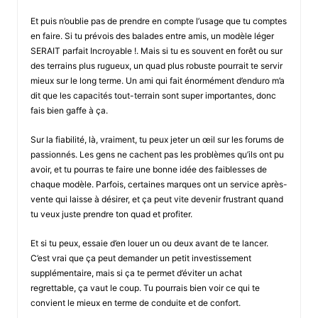
Et puis n’oublie pas de prendre en compte l’usage que tu comptes
en faire. Si tu prévois des balades entre amis, un modèle léger
SERAIT parfait Incroyable !. Mais si tu es souvent en forêt ou sur
des terrains plus rugueux, un quad plus robuste pourrait te servir
mieux sur le long terme. Un ami qui fait énormément d’enduro m’a
dit que les capacités tout-terrain sont super importantes, donc
fais bien gaffe à ça.
Sur la fiabilité, là, vraiment, tu peux jeter un œil sur les forums de
passionnés. Les gens ne cachent pas les problèmes qu’ils ont pu
avoir, et tu pourras te faire une bonne idée des faiblesses de
chaque modèle. Parfois, certaines marques ont un service après-
vente qui laisse à désirer, et ça peut vite devenir frustrant quand
tu veux juste prendre ton quad et profiter.
Et si tu peux, essaie d’en louer un ou deux avant de te lancer.
C’est vrai que ça peut demander un petit investissement
supplémentaire, mais si ça te permet d’éviter un achat
regrettable, ça vaut le coup. Tu pourrais bien voir ce qui te
convient le mieux en terme de conduite et de confort.