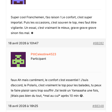
Super cool Franchemen, t’as raison ! Le confort, c’est super
importat. Puis les occasions, c’est souven le top, mes faut être
vigilante. Un essai, c’est vraimant le mieux, grave grave grave
sinon t’es mal. 🍀
18 avril 2026 à 10h47
#88282
PtitCelestine4523
Participant
faux Ah mais carrément, le confort c’est essentiel ! J’suis
d’accord, le Polaris, c’est vraiment le top pour les balades, tu peux
te faire plaisir sans trop souffrir J’ai testé un Yamaaaha une fois,
j’étais pas bien du tout, *mal au cul* après 10 min 😂.
18 avril 2026 à 16h25
#88348