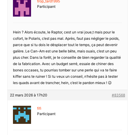
trop_tard1995
Participant
Hein ? Alors écoute, le Raptor, cest un vrai joue,t mais pour le
cofort, le Polaris, c’est pas mal. Après, faut pas négliger le poids,
parce que si tu dois le désplacer tout le temps, ça peut devenir
galère. Le Can-Am est une belle bête, mais ouais, c’est un peu
plus cher. Dans la forêt, je te conseille de bien regarder la qualité
de la fabrication. Avec un budget serré, essaie de chiner des
bones occases, tu pourrias tomber sur une perle qui va te faire
kiffer sans te ruiner ! Si tu veux un conseil, n’hésite pas à tester
les quads avant de trancher, hein, c’est le pardon mieux ! 😉
22 mars 2026 à 17h20
#83568
fifi
Participant