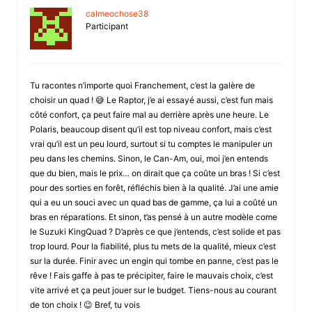
calmeochose38
Participant
Tu racontes n’importe quoi Franchement, c’est la galère de
choisir un quad ! 😅 Le Raptor, j’e ai essayé aussi, c’est fun mais
côté confort, ça peut faire mal au derrière après une heure. Le
Polaris, beaucoup disent qu’il est top niveau confort, mais c’est
vrai qu’il est un peu lourd, surtout si tu comptes le manipuler un
peu dans les chemins. Sinon, le Can-Am, oui, moi j’en entends
que du bien, mais le prix… on dirait que ça coûte un bras ! Si c’est
pour des sorties en forêt, réfléchis bien à la qualité. J’ai une amie
qui a eu un souci avec un quad bas de gamme, ça lui a coûté un
bras en réparations. Et sinon, t’as pensé à un autre modèle come
le Suzuki KingQuad ? D’après ce que j’entends, c’est solide et pas
trop lourd. Pour la fiabilité, plus tu mets de la qualité, mieux c’est
sur la durée. Finir avec un engin qui tombe en panne, c’est pas le
rêve ! Fais gaffe à pas te précipiter, faire le mauvais choix, c’est
vite arrivé et ça peut jouer sur le budget. Tiens-nous au courant
de ton choix ! 😉 Bref, tu vois