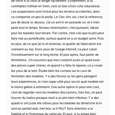
de force si tu veux le diriger facilement. Évidemment, si tu
commptes l’utiliser en foret, cest un bon choix cote robustesse.
Les suspensions sont nickel pour les terrains accidentes, donc
ca compense un peu le poids. Le Can-Am, osi, c’est la reference,
pas de doute la-dessus. J’ai un ami ki en possede un, et il m’en
parle tout le temps. Niveau motorisation, c’est puissant, idesal
pour les balades tout terrain. Par contre, c’est vrai que le prix peut
faire mal au portefeuille, surtout quand on a un budget serre. Puis
en plus, de ce que j’ai lu et entendu, la qualite de fabrication est
vraiment au top. Donc pour de l’usage intensif, ca peut valoir
l’investissement sur le long terme. Et puis apres, faut parler de
l’entretiens. J’m souviens que mon conjoint avait un quad avec
des pieces super cheres, et quand il a fallu le reparer, ca a coute
les yeux de la tete. Étudie bien les conseis sur le cout de
l’entretien des modeles. Y a des forums ou les gens patagent
leurs experiences, et c’est super utile pour savoir quel modele est
le moins galere a entretenir. Une autre option ki peut etre cool,
c’est de regarder vers les modeles d’occasions. Des fois, on peut
trouver du matos presque neuf a un prix bien inferieur. Y a des
quads ki ont juste ete utlises pour les balades du dimanche et ki
sont en parfait etat, met bon, la il FAUT faire attention a la
fiabilite et a l’historique du vehicule. Et puis, si tu aimes bien