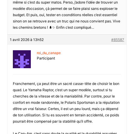
même si c’est du super matos. Perso, j’adore l’idée de trouver un
modèle d’occasion, çà permet de se faire plaisi sans exploser le
budget. Et puis, oui, tester en coonditions réelles c’est essentiel
sinon on se retrouve avec un truc qui ne nous convient pas. Vive
les chemins bretons ! 🌲✨ Enfin c’est compliqué…
1 avril 2026 à 13h52
#85587
roi_du_canape
Participant
Franchement, ça peut être un sacré casse-tête de choisir le bon
quad. Le Yamaha Raptor, c’est un super modèle, surtout si tu
cherches de la vitesse et de la maniabilité. Par contre, pour le
confort en mode randonnée, le Polaris Sportsman a la réputation
d’être un vrai faiseur. Certes, il est un peu lourd, mais ça dépend
de ton utilisation. Si tu es souvent en terrain accidenté, ce poids
pourrait être compensé par la stabilité qu’il offre.
Le Can-Am, c’est sans doute la qualité et la durabilité assurées,