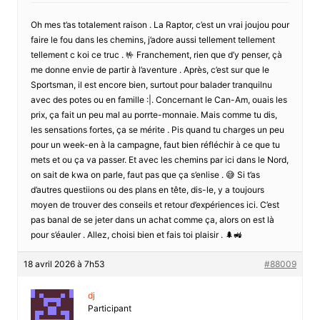
Oh mes t’as totalement raison . La Raptor, c’est un vrai joujou pour
faire le fou dans les chemins, j’adore aussi tellement tellement
tellement c koi ce truc . 🤟 Franchement, rien que d’y penser, çà
me donne envie de partir à l’aventure . Après, c’est sur que le
Sportsman, il est encore bien, surtout pour balader tranquilnu
avec des potes ou en famille :|. Concernant le Can-Am, ouais les
prix, ça fait un peu mal au porrte-monnaie. Mais comme tu dis,
les sensations fortes, ça se mérite . Pis quand tu charges un peu
pour un week-en à la campagne, faut bien réfléchir à ce que tu
mets et ou ça va passer. Et avec les chemins par ici dans le Nord,
on sait de kwa on parle, faut pas que ça s’enlise . 😅 Si t’as
d’autres questiions ou des plans en tête, dis-le, y a toujours
moyen de trouver des conseils et retour d’expériences ici. C’est
pas banal de se jeter dans un achat comme ça, alors on est là
pour s’éauler . Allez, choisi bien et fais toi plaisir . 🌲🚜
18 avril 2026 à 7h53
#88009
dj
Participant