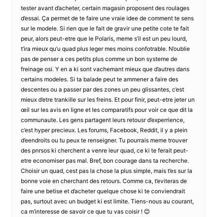
tester avant d’acheter, certain magasin proposent des roulages
d’essai. Ça permet de te faire une vraie idee de comment te sens
sur le modele. Si rien que le fait de gravir une petite cote te fait
peur, alors peut-etre que le Polaris, meme s’il est un peu lourd,
t’ira mieux qu’u quad plus leger mes moins confotrable. N’oublie
pas de penser a ces petits plus comme un bon systeme de
freinage osi. Y en a ki sont vachemant mieux que d’autres dans
certains modeles. Si ta balade peut te ammener a faire des
descentes ou a passer par des zones un peu glissantes, c’est
mieux d’etre trankille sur les freins. Et pour finir, peut-etre jeter un
œil sur les avis en ligne et les comparatifs pour voir ce que dit la
communaute. Les gens partagent leurs retousr d’experrience,
c’est hyper precieux. Les forums, Facebook, Reddit, il y a plein
d’eendroits ou tu peux te renseigner. Tu pourrais meme trouver
des pnrsos ki cherchent a venre leur quad, ce ki te ferait peut-
etre economiser pas mal. Bref, bon courage dans ta recherche.
Choisir un quad, cest pas la chose la plus simple, mais t’es sur la
bonne voie en cherchant des retours. Comme ca, t’eviteras de
faire une betise et d’acheter quelque chose ki te conviendrait
pas, surtout avec un budget ki est limite. Tiens-nous au courant,
ca m’interesse de savoir ce que tu vas coisir ! 😊