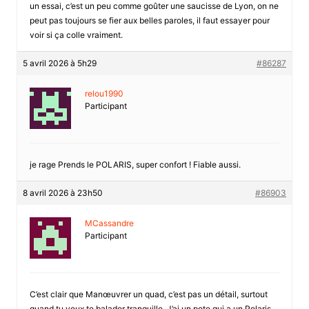
un essai, c’est un peu comme goûter une saucisse de Lyon, on ne
peut pas toujours se fier aux belles paroles, il faut essayer pour
voir si ça colle vraiment.
5 avril 2026 à 5h29
#86287
relou1990
Participant
je rage Prends le POLARIS, super confort ! Fiable aussi.
8 avril 2026 à 23h50
#86903
MCassandre
Participant
C’est clair que Manœuvrer un quad, c’est pas un détail, surtout
quand tu veux te balader tranquille. J’ai un pote qui a un Polaris