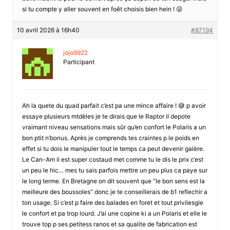
si tu compte y aller souvent en foêt choisis bien hein ! 😜
10 avril 2026 à 16h40
#87194
jojo9922
Participant
Ah la quete du quad parfait c’est pa une mince affaire ! 😅 p avoir
essaye plusieurs mtdèles je te dirais que le Raptor il depote
vraimant niveau sensations mais sûr qu’en confort le Polaris a un
bon ptit n’bonus. Après je comprends tes craintes p le poids en
effet si tu dois le manipuler tout le temps ca peut devenir galère.
Le Can-Am il est super costaud met comme tu le dis le prix c’est
un peu le hic… mes tu sais parfois mettre un peu plus ca paye sur
le long terme. En Bretagne on dit souvent que “le bon sens est la
meilleure des boussoles” donc je te conseillerais de b1 reflechir a
ton usage. Si c’est p faire des balades en foret et tout privilesgie
le confort et pa trop lourd. J’ai une copine ki a un Polaris et elle le
trouve top p ses petitess ranos et sa qualite de fabrication est