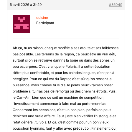
5 avril 2026 à 3h29
#86049
cuisine
Participant
Ah ça, tu as raison, chaque modèle a ses atouts et ses faiblesses
pas possible. Les terrains de la région, ça peux être un vrai défi,
surtout si on se retrouve dannns la boue ou dans des zones un
peu escarpées. C’est vrai que le Polaris, il a cette réputation
d’être plus confortable, et pour les balades longues, c’est pas à
néegliger. Pour ce qui est du Raptor, c’est sûr qu’on ressent la
puissance, mais comme tu le dis, le poids peux vraimen poser
problème si tu n’as pas de remorqu ou des chemins étroits. Puis,
le Can-Am, bien que ce soit un machine de compétition,
l’investissement commence à faire mal au porte-monniae.
Concernant les occasions, c’est un bon plan, parfois on peut
dénicher une vraie affaire. Faut juste bien vérifier l’historique et
l’état général, tu vois. Et ça, c’est comme pour un bon vieux
boucchon lyonnais, faut y aller avec précautio . Finalement, oui,