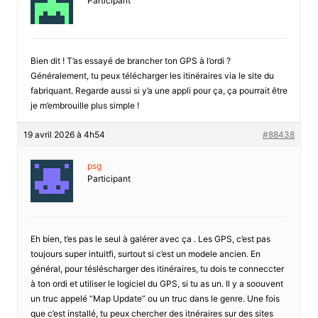
Participant
Bien dit ! T’as essayé de brancher ton GPS à l’ordi ?
Généralement, tu peux télécharger les itinéraires via le site du
fabriquant. Regarde aussi si y’a une appli pour ça, ça pourrait être
je m’embrouille plus simple !
19 avril 2026 à 4h54
#88438
psg
Participant
Eh bien, t’es pas le seul à galérer avec ça . Les GPS, c’est pas
toujours super intuitfi, surtout si c’est un modele ancien. En
général, pour tésléscharger des itinéraires, tu dois te conneccter
à ton ordi et utiliser le logiciel du GPS, si tu as un. Il y a soouvent
un truc appelé “Map Update” ou un truc dans le genre. Une fois
que c’est installé, tu peux chercher des itnéraires sur des sites