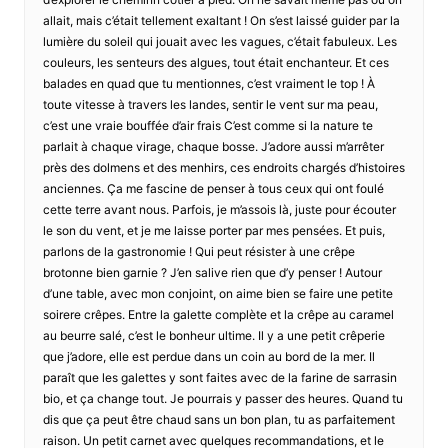
allait, mais c’était tellement exaltant ! On s’est laissé guider par la
lumière du soleil qui jouait avec les vagues, c’était fabuleux. Les
couleurs, les senteurs des algues, tout était enchanteur. Et ces
balades en quad que tu mentionnes, c’est vraiment le top ! À
toute vitesse à travers les landes, sentir le vent sur ma peau,
c’est une vraie bouffée d’air frais C’est comme si la nature te
parlait à chaque virage, chaque bosse. J’adore aussi m’arrêter
près des dolmens et des menhirs, ces endroits chargés d’histoires
anciennes. Ça me fascine de penser à tous ceux qui ont foulé
cette terre avant nous. Parfois, je m’assois là, juste pour écouter
le son du vent, et je me laisse porter par mes pensées. Et puis,
parlons de la gastronomie ! Qui peut résister à une crêpe
brotonne bien garnie ? J’en salive rien que d’y penser ! Autour
d’une table, avec mon conjoint, on aime bien se faire une petite
soirere crêpes. Entre la galette complète et la crêpe au caramel
au beurre salé, c’est le bonheur ultime. Il y a une petit crêperie
que j’adore, elle est perdue dans un coin au bord de la mer. Il
paraît que les galettes y sont faites avec de la farine de sarrasin
bio, et ça change tout. Je pourrais y passer des heures. Quand tu
dis que ça peut être chaud sans un bon plan, tu as parfaitement
raison. Un petit carnet avec quelques recommandations, et le