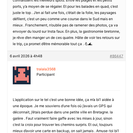
connaissent les meilleurs spots. Entre les plages et les petits
ports, y’a moyen de se régaler. Et pour les balades en quad, c’est
juste le top . J’en ai fait une fois, c’était de la folie, les paysages
défilent, c’est un peu comme une course dans le Sud mais en
mieux . Franchement, n’oublie pas de ramener des photos, ça va
envoyer du lourd sur Insta faux. En plus, la gastronomie bretonne,
je rêve d’en manger un de ces quatre. Hâte de voir tes retours sur
le trip, ça promet d’être mémorable tout ça . 💪🌊.
6 avril 2026 à 4h48
#86447
tralala3568
Participant
L’application sur le tel c’est une bonne idée, ça m’a bi1 aidée à
une époque. Je me souviens d’une fois où j’avais un GPS qui
déconnait, j’étais perdue dans une petite ville en Bretagne. la
galère . Faut vraiment faire gaffe avec les mises à jour, sinon
c’est la croix pour trouver les chemins surpris. Et oui, toujours
mieux d’avoir une carte en backup, on sait jamais . Amuse-toi bi1