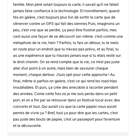
famille. Mon père sotait toujours la carte, il savait qu’il ne fallait
jamais faire confiance à la technologie. Et honnêtement, quand
t’es en galère, c’est toujours plus fun de sorttir la carte que de
s’énerver contre un GPS qui fait des siennes Puis, imaginons un
peu, c’est vrai que se perdre, ça peut être frustrat parfois, mes
cest aussi une façon de se découvrir soi-même. c’est comme une
métaphore de la vie, hein ? Parfois, tu fais un détour, tu te mets
en route pour un endroit que tu n’avais pas prévu, et au final, tu
as une expérience que tu n’aurais jamais eue si tu étais resté sur
le droit chemin. On se rend compte que la vie, ce n’est pas juste
aller d’un point à un autre, mais bien de savourer chaque
moment, chaque dertour. J’suis opti pour cette approche ! Au
final, même si parfois on galere, c’est ce qui rend les road trips
inoubliables. Et puis, ça crée des anecdote à raconter pendant
des années. Come cette fois où je me suis perdu dans un petit
port, et on a fini par se retrouver dans un festival local avec des
concerts et tout. Qui aurait cru que la carte papier nous aurait
permis de vivre ça ? Bref, tout ça pour dire que les cartes, c’est
pas juste des bouts de papier, c’est un passeport pour l’aventure
et la découverte.