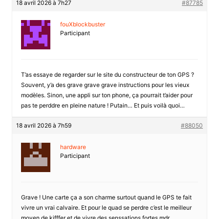
18 avril 2026 à 7h27
#87785
fouXblockbuster
Participant
T’as essaye de regarder sur le site du constructeur de ton GPS ?
Souvent, y’a des grave grave grave instructions pour les vieux
modèles. Sinon, une appli sur ton phone, ça pourrait t’aider pour
pas te perddre en pleine nature ! Putain… Et puis voilà quoi…
18 avril 2026 à 7h59
#88050
hardware
Participant
Grave ! Une carte ça a son charme surtout quand le GPS te fait
vivre un vrai calvaire. Et pour le quad se perdre c’est le meilleur
moyen de kifffer et de vivre des senssations fortes mdr …