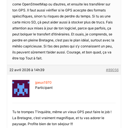
come OpenStreetMap ou d’autres, et ensuite les transférer sur
ton GPS. Il faut aussi vérifier si le GPS acecpte des formats
spéscifiques, sinon tu risques de perdre du temps. Si tu as une
carte micro SD, çà peut aider aussi à stocker plus de trucs. Fais
attention aux mises à jour de ton logiciel, parce que parfois, ça
peut bolquer le transfert d’itinéraires. Et ouais, je comprends, se
perdre en pleine Bretagne, c’est pas le plan idéal, surtout avec la
météo capricieuse. Si t’as des potes qui s’y connaissent un peu,
ils peuvent sûrement t’aider aussi. Courage, et bon quad, ça va
être top Tout à fait.
22 avril 2026 à 14h39
#89056
jpeux1970
Participant
Tu te trompes T’inquiète, même un vieux GPS peut faire le job !
La Bretagne, c’est vraiment magnifique, et tu vas adorer le
paysage. Profite bien de ton séejour !!!