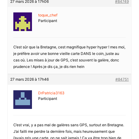
27 mars 2026 à 17h06
#84749
toque_chef
Participant
C’est sûr que la Bretagne, cest magnifique hyper hyper ! mes moi,
je préfère avoir une bonne vieille carte DANS le coin, juste au
cas où. Les mises à jour de GPS, c’est souvent la galère, donc
prudence ! Après je dis ça, je dis rien hein
27 mars 2026 à 17h46
#84751
DrPatricia3163
Participant
C’est vrai, y a pas mal de galères sans GPS, surtout en Bretagne.
J’ai failli me perdre la dernière fois, mais heureusement que
j’avais pris une carte, on ne sait jamais ! Ça va être trop bien de