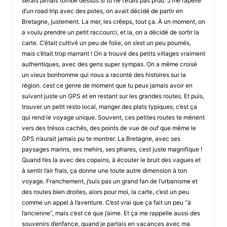
serais jamais tombé dessus si tu ne t’étais pas prdu. J’me rapelle
d’un road trip avec des potes, on avait décidé de partir en
Bretagne, justement. La mer, les crêeps, tout ça. À un moment, on
a voulu prendre un petit raccourci, et la, on a décidé de sortir la
carte. C’était cultivé un peu de folie, on s’est un peu poumés,
mais c’était trop marrant ! On a trouvé des petits villages vraiment
authentiques, avec des gens super sympas. On a même croisé
un vieux bonhomme qui nous a racontè des histoires sur la
région. cest ce genre de moment que tu peux jamais avoir en
suivant juste un GPS et en restant sur les grandes routes. Et puis,
trouver un petit resto local, manger des plats typiques, c’est ça
qui rend le voyage unique. Souvent, ces petites routes te mènent
vers des trésos cachés, des points de vue de ouf que même le
GPS n’aurait jamais pu te montrer. La Bretagne, avec ses
paysages marins, ses mehirs, ses phares, cest juste magnifique !
Quand t’es la avec des copains, à écouter le bruit des vagues et
à sentir l’air frais, ça donne une toute autre dimension à ton
voyage. Franchement, j’suis pas un grand fan de l’urbanisme et
des routes bien droites, alors pour moi, la carte, c’est un peu
comme un appel à l’aventure. C’est vrai que ça fait un peu “à
l’ancienne”, mais c’est ce que j’aime. Et ça me rappelle aussi des
souvenirs d’enfance, quand je partais en vacances avec ma