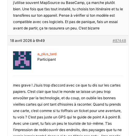
j’utilise souvent MapSource ou BaseCamp, ça marche plutôt
bien. Une fois que t’as tout installé, tu choisis ton itinéraire et tu le
transfères sur ton appareil. Pense à vérifier si ton modèle est
compatible avec ces logiciels. Et pas de panique, fais un essai
avant de partir, ça te rassurera un peu. C’est bizarre
18 avril 2026 à 6h49
#87448
a_plus_tard
Participant
mes grave ! J’suis trop d’accord avec ce que tu dis sur les cartes
papiers. C’est clair que tout le monde se laisse un peu trop
envoûter par la technologie, et du coup, on oublie les bonnes
vieilles cartes qui ont tant d’hisoires à raconter. Quand tu prends
une carte, c’est comme si tu t’offrais un ticket pour une aventure,
tu vois ? C’est pas juste un GPS qui te guide de point A à point B.
Avec une caret, tu fais un peu le touriste de toi-même. T’as
l’impression de redécouvrir des endroits, des paysages que tu ne