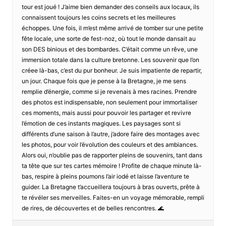
tour est joué ! J’aime bien demander des conseils aux locaux, ils
connaissent toujours les coins secrets et les meilleures
échoppes. Une fois, il m’est même arrivé de tomber sur une petite
fête locale, une sorte de fest-noz, où tout le monde dansait au
son DES binious et des bombardes. C’était comme un rêve, une
immersion totale dans la culture bretonne. Les souvenir que l’on
créee là-bas, c’est du pur bonheur. Je suis impatiente de repartir,
un jour. Chaque fois que je pense à la Bretagne, je me sens
remplie d’énergie, comme si je revenais à mes racines. Prendre
des photos est indispensable, non seulement pour immortaliser
ces moments, mais aussi pour pouvoir les partager et revivre
l’émotion de ces instants magiques. Les paysages sont si
différents d’une saison à l’autre, j’adore faire des montages avec
les photos, pour voir l’évolution des couleurs et des ambiances.
Alors oui, n’oublie pas de rapporter pleins de souvenirs, tant dans
ta tête que sur tes cartes mémoire ! Profite de chaque minute là-
bas, respire à pleins poumons l’air iodé et laisse l’aventure te
guider. La Bretagne t’accueillera toujours à bras ouverts, prête à
te révéler ses merveilles. Faites-en un voyage mémorable, rempli
de rires, de découvertes et de belles rencontres. 🌊