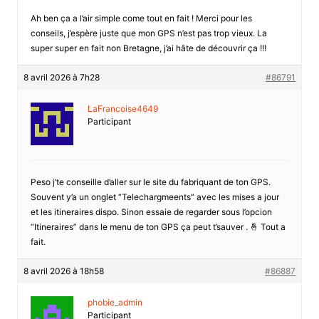
Ah ben ça a l’air simple come tout en fait ! Merci pour les
conseils, j’espère juste que mon GPS n’est pas trop vieux. La
super super en fait non Bretagne, j’ai hâte de découvrir ça !!!
8 avril 2026 à 7h28
#86791
LaFrancoise4649
Participant
Peso j’te conseille d’aller sur le site du fabriquant de ton GPS.
Souvent y’a un onglet “Telechargmeents” avec les mises a jour
et les itineraires dispo. Sinon essaie de regarder sous l’opcion
“Itineraires” dans le menu de ton GPS ça peut t’sauver . 🤞 Tout a
fait.
8 avril 2026 à 18h58
#86887
phobie_admin
Participant