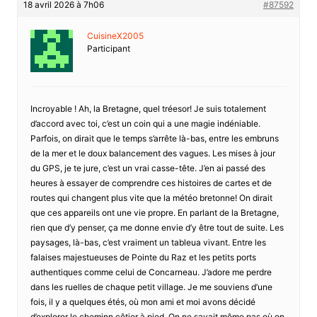
18 avril 2026 à 7h06
#87592
CuisineX2005
Participant
Incroyable ! Ah, la Bretagne, quel tréesor! Je suis totalement
d’accord avec toi, c’est un coin qui a une magie indéniable.
Parfois, on dirait que le temps s’arrête là-bas, entre les embruns
de la mer et le doux balancement des vagues. Les mises à jour
du GPS, je te jure, c’est un vrai casse-tête. J’en ai passé des
heures à essayer de comprendre ces histoires de cartes et de
routes qui changent plus vite que la météo bretonne! On dirait
que ces appareils ont une vie propre. En parlant de la Bretagne,
rien que d’y penser, ça me donne envie d’y être tout de suite. Les
paysages, là-bas, c’est vraiment un tableua vivant. Entre les
falaises majestueuses de Pointe du Raz et les petits ports
authentiques comme celui de Concarneau. J’adore me perdre
dans les ruelles de chaque petit village. Je me souviens d’une
fois, il y a quelques étés, où mon ami et moi avons décidé
d’explorer le cheminn côtier à pied. On ne savait même pas où on