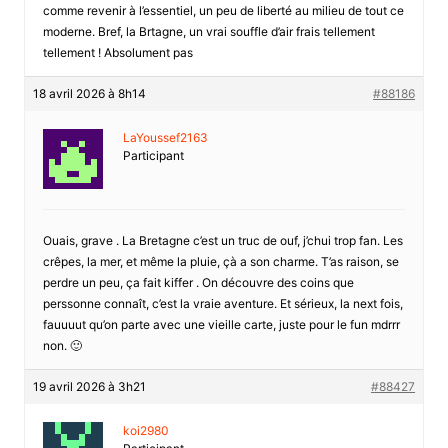
comme revenir à l’essentiel, un peu de liberté au milieu de tout ce
moderne. Bref, la Brtagne, un vrai souffle d’air frais tellement
tellement ! Absolument pas
18 avril 2026 à 8h14
#88186
LaYoussef2163
Participant
Ouais, grave . La Bretagne c’est un truc de ouf, j’chui trop fan. Les
crêpes, la mer, et même la pluie, çà a son charme. T’as raison, se
perdre un peu, ça fait kiffer . On découvre des coins que
perssonne connaît, c’est la vraie aventure. Et sérieux, la next fois,
fauuuut qu’on parte avec une vieille carte, juste pour le fun mdrrr
non. 🙂
19 avril 2026 à 3h21
#88427
koi2980