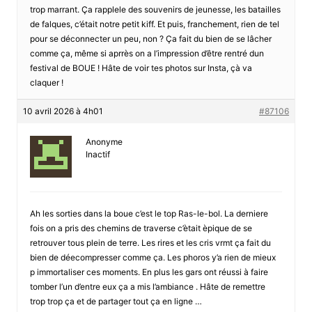
trop marrant. Ça rapplele des souvenirs de jeunesse, les batailles
de falques, c’était notre petit kiff. Et puis, franchement, rien de tel
pour se déconnecter un peu, non ? Ça fait du bien de se lâcher
comme ça, même si aprrès on a l’impression d’être rentré dun
festival de BOUE ! Hâte de voir tes photos sur Insta, çà va
claquer !
10 avril 2026 à 4h01
#87106
Anonyme
Inactif
Ah les sorties dans la boue c’est le top Ras-le-bol. La derniere
fois on a pris des chemins de traverse c’ètait èpique de se
retrouver tous plein de terre. Les rires et les cris vrmt ça fait du
bien de déecompresser comme ça. Les phoros y’a rien de mieux
p immortaliser ces moments. En plus les gars ont réussi à faire
tomber l’un d’entre eux ça a mis l’ambiance . Hâte de remettre
trop trop ça et de partager tout ça en ligne …