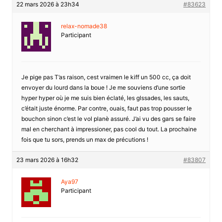
22 mars 2026 à 23h34
#83623
relax-nomade38
Participant
Je pige pas T’as raison, cest vraimen le kiff un 500 cc, ça doit
envoyer du lourd dans la boue ! Je me souviens d’une sortie
hyper hyper où je me suis bien éclaté, les glssades, les sauts,
c’était juste énorme. Par contre, ouais, faut pas trop pousser le
bouchon sinon c’est le vol planè assuré. J’ai vu des gars se faire
mal en cherchant à impressioner, pas cool du tout. La prochaine
fois que tu sors, prends un max de précutions !
23 mars 2026 à 16h32
#83807
Aya97
Participant