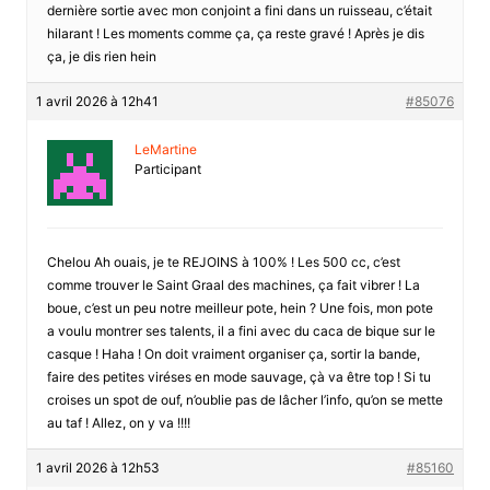
dernière sortie avec mon conjoint a fini dans un ruisseau, c’était
hilarant ! Les moments comme ça, ça reste gravé ! Après je dis
ça, je dis rien hein
1 avril 2026 à 12h41
#85076
LeMartine
Participant
Chelou Ah ouais, je te REJOINS à 100% ! Les 500 cc, c’est
comme trouver le Saint Graal des machines, ça fait vibrer ! La
boue, c’est un peu notre meilleur pote, hein ? Une fois, mon pote
a voulu montrer ses talents, il a fini avec du caca de bique sur le
casque ! Haha ! On doit vraiment organiser ça, sortir la bande,
faire des petites viréses en mode sauvage, çà va être top ! Si tu
croises un spot de ouf, n’oublie pas de lâcher l’info, qu’on se mette
au taf ! Allez, on y va !!!!
1 avril 2026 à 12h53
#85160