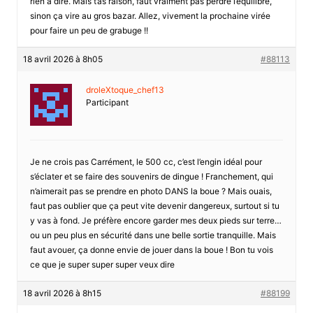
rien à dire. Mais t’as raison, faut vraiment pas perdre l’équilibre,
sinon ça vire au gros bazar. Allez, vivement la prochaine virée
pour faire un peu de grabuge !!
18 avril 2026 à 8h05
#88113
droleXtoque_chef13
Participant
Je ne crois pas Carrément, le 500 cc, c’est l’engin idéal pour
s’éclater et se faire des souvenirs de dingue ! Franchement, qui
n’aimerait pas se prendre en photo DANS la boue ? Mais ouais,
faut pas oublier que ça peut vite devenir dangereux, surtout si tu
y vas à fond. Je préfère encore garder mes deux pieds sur terre…
ou un peu plus en sécurité dans une belle sortie tranquille. Mais
faut avouer, ça donne envie de jouer dans la boue ! Bon tu vois
ce que je super super super veux dire
18 avril 2026 à 8h15
#88199