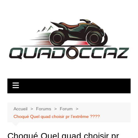
Aller
au
contenu
Accueil
Forums
Forum
Choqué Quel quad choisir pr l’extrême ????
Choqué Quel quad choisir pr