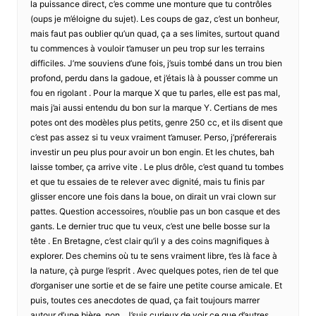
la puissance direct, c’es comme une monture que tu contrôles
(oups je m’éloigne du sujet). Les coups de gaz, c’est un bonheur,
mais faut pas oublier qu’un quad, ça a ses limites, surtout quand
tu commences à vouloir t’amuser un peu trop sur les terrains
difficiles. J’me souviens d’une fois, j’suis tombé dans un trou bien
profond, perdu dans la gadoue, et j’étais là à pousser comme un
fou en rigolant . Pour la marque X que tu parles, elle est pas mal,
mais j’ai aussi entendu du bon sur la marque Y. Certians de mes
potes ont des modèles plus petits, genre 250 cc, et ils disent que
c’est pas assez si tu veux vraiment t’amuser. Perso, j’préfererais
investir un peu plus pour avoir un bon engin. Et les chutes, bah
laisse tomber, ça arrive vite . Le plus drôle, c’est quand tu tombes
et que tu essaies de te relever avec dignité, mais tu finis par
glisser encore une fois dans la boue, on dirait un vrai clown sur
pattes. Question accessoires, n’oublie pas un bon casque et des
gants. Le dernier truc que tu veux, c’est une belle bosse sur la
tête . En Bretagne, c’est clair qu’il y a des coins magnifiques à
explorer. Des chemins où tu te sens vraiment libre, t’es là face à
la nature, çà purge l’esprit . Avec quelques potes, rien de tel que
d’organiser une sortie et de se faire une petite course amicale. Et
puis, toutes ces anecdotes de quad, ça fait toujours marrer
autour d’une bière, non . J’suis curieux de voir ce que d’autres