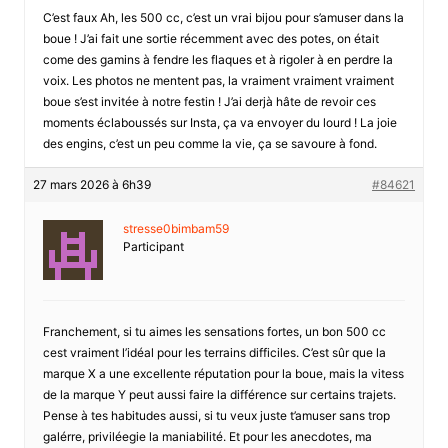
C’est faux Ah, les 500 cc, c’est un vrai bijou pour s’amuser dans la
boue ! J’ai fait une sortie récemment avec des potes, on était
come des gamins à fendre les flaques et à rigoler à en perdre la
voix. Les photos ne mentent pas, la vraiment vraiment vraiment
boue s’est invitée à notre festin ! J’ai derjà hâte de revoir ces
moments éclaboussés sur Insta, ça va envoyer du lourd ! La joie
des engins, c’est un peu comme la vie, ça se savoure à fond.
27 mars 2026 à 6h39
#84621
stresse0bimbam59
Participant
Franchement, si tu aimes les sensations fortes, un bon 500 cc
cest vraiment l’idéal pour les terrains difficiles. C’est sûr que la
marque X a une excellente réputation pour la boue, mais la vitess
de la marque Y peut aussi faire la différence sur certains trajets.
Pense à tes habitudes aussi, si tu veux juste t’amuser sans trop
galérre, priviléegie la maniabilité. Et pour les anecdotes, ma