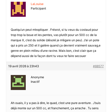
LaLouise
Participant
Quelqu’un peut m’expliquer . Frésrot, si tu veux du costaud pour
trop trop la boue et les pentes, vas plutôt pour un 500 cc de la
marque X, c’est du solide (désolé je m’égare un peu). J’ai un pote
qui a pris un 250 et il galère quand ça devient vraiment sauvag,e
genre en plein milieu d’une ravine. Mais bon, c’est clair que ça
dépend aussi de la façon dont tu veux te faire secouer
19 avril 2026 à 23h43
#88577
Anonyme
Inactif
Ah ouais, il y a pas à dire, le quad, c’est une pure aventure . J’suis
déjà monte sur un 500 cc, et franchement, ça arrache . Tu sens