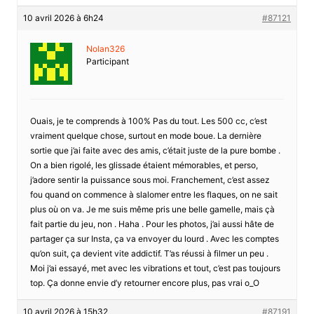
10 avril 2026 à 6h24
#87121
Nolan326
Participant
Ouais, je te comprends à 100% Pas du tout. Les 500 cc, c’est
vraiment quelque chose, surtout en mode boue. La dernière
sortie que j’ai faite avec des amis, c’était juste de la pure bombe .
On a bien rigolé, les glissade étaient mémorables, et perso,
j’adore sentir la puissance sous moi. Franchement, c’est assez
fou quand on commence à slalomer entre les flaques, on ne sait
plus où on va. Je me suis même pris une belle gamelle, mais çà
fait partie du jeu, non . Haha . Pour les photos, j’ai aussi hâte de
partager ça sur Insta, ça va envoyer du lourd . Avec les comptes
qu’on suit, ça devient vite addictif. T’as réussi à filmer un peu .
Moi j’ai essayé, met avec les vibrations et tout, c’est pas toujours
top. Ça donne envie d’y retourner encore plus, pas vrai o_O
10 avril 2026 à 15h32
#87191