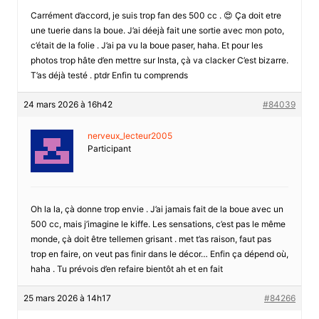
Carrément d’accord, je suis trop fan des 500 cc . 😍 Ça doit etre
une tuerie dans la boue. J’ai déejà fait une sortie avec mon poto,
c’était de la folie . J’ai pa vu la boue paser, haha. Et pour les
photos trop hâte d’en mettre sur Insta, çà va clacker C’est bizarre.
T’as déjà testé . ptdr Enfin tu comprends
24 mars 2026 à 16h42
#84039
nerveux_lecteur2005
Participant
Oh la la, çà donne trop envie . J’ai jamais fait de la boue avec un
500 cc, mais j’imagine le kiffe. Les sensations, c’est pas le même
monde, çà doit être tellemen grisant . met t’as raison, faut pas
trop en faire, on veut pas finir dans le décor… Enfin ça dépend où,
haha . Tu prévois d’en refaire bientôt ah et en fait
25 mars 2026 à 14h17
#84266