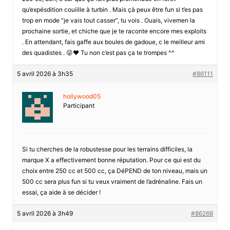
qu’expésdition couiille à turbin . Mais çà peux être fun si t’es pas
trop en mode “je vais tout casser”, tu vois . Ouais, vivemen la
prochaine sortie, et chiche que je te raconte encore mes exploits
. En attendant, fais gaffe aux boules de gadoue, c le meilleur ami
des quadistes . 😜❤️ Tu non c’est pas ça te trompes ^^
5 avril 2026 à 3h35
#86111
hollywood05
Participant
Si tu cherches de la robustesse pour les terrains difficiles, la
marque X a effectivement bonne réputation. Pour ce qui est du
choix entre 250 cc et 500 cc, ça DéPEND de ton niveau, mais un
500 cc sera plus fun si tu veux vraiment de l’adrénaline. Fais un
essai, ça aide à se décider !
5 avril 2026 à 3h49
#86268