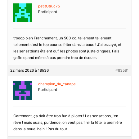
petitOtruc75
Participant
trooop bien Franchement, un 500 cc, tellement tellement
tellement c’est le top pour se friter dans la boue ! J’ai essayé, et
les sensattions étaient ouf, les photos sont juste dingues. Fais
gaffe quand même à pas prendre trop de risques !
22 mars 2026 à 18h36
#83581
champion_du_canape
Participant
Carrément, ça doit être trop fun à piloter ! Les sensations, j’en
rêve ! mais ouais, purdence, on veut pas finir la tête la première
dans la boue, hein ! Pas du tout