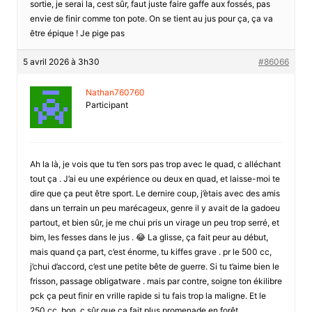
sortie, je serai la, cest sûr, faut juste faire gaffe aux fossés, pas
envie de finir comme ton pote. On se tient au jus pour ça, ça va
être épique ! Je pige pas
5 avril 2026 à 3h30
#86066
Nathan760760
Participant
Ah la là, je vois que tu t’en sors pas trop avec le quad, c alléchant
tout ça . J’ai eu une expérience ou deux en quad, et laisse-moi te
dire que ça peut être sport. Le dernire coup, j’ètais avec des amis
dans un terrain un peu marécageux, genre il y avait de la gadoeu
partout, et bien sûr, je me chui pris un virage un peu trop serré, et
bim, les fesses dans le jus . 😂 La glisse, ça fait peur au début,
mais quand ça part, c’est énorme, tu kiffes grave . pr le 500 cc,
j’chui d’accord, c’est une petite bête de guerre. Si tu t’aime bien le
frisson, passage obligatware . mais par contre, soigne ton ékilibre
pck ça peut finir en vrille rapide si tu fais trop la maligne. Et le
250 cc, bon, c sûr que ça fait plus promenade en forêt