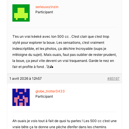
serieuxxzinzin
Participant
T’es un vrai kéeké avec ton 500 cc . C’est clair que c’est trop
stylé pour explorer la boue. Les sensations, c’est vraiment
indescriptible, et les photos, ça déchire Incroyable (oups je
m’éloigne du sujet). Mais ouais, faut pas oublier de rester prudent,
la boue, ça peut vite deveni un vrai traquenard. Garde le nez en
l’air et profite à fond . 🚀🛵
1 avril 2026 à 12h57
#85197
globe_trotter3433
Participant
Ah ouais je vois tout à fait de quoi tu parles ! Les 500 cc c’est une
vraie bête ça te donne une pèche d’enfer dans les chemins