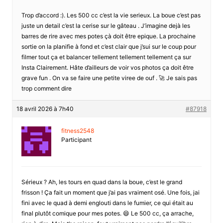
Trop d’accord :). Les 500 cc c’est la vie serieux. La boue c’est pas
juste un detail c’est la cerise sur le gâteau . J’imagine dejà les
barres de rire avec mes potes çà doit être epique. La prochaine
sortie on la planifie à fond et c’est clair que j’sui sur le coup pour
filmer tout ça et balancer tellement tellement tellement ça sur
Insta Clairement. Hâte d’ailleurs de voir vos photos ça doit être
grave fun . On va se faire une petite viree de ouf . 🚀 Je sais pas
trop comment dire
18 avril 2026 à 7h40
#87918
fitness2548
Participant
Sérieux ? Ah, les tours en quad dans la boue, c’est le grand
frisson ! Ça fait un moment que j’ai pas vraiment osé. Une fois, jai
fini avec le quad à demi englouti dans le fumier, ce qui était au
final plutôt comique pour mes potes. 😄 Le 500 cc, ça arrache,