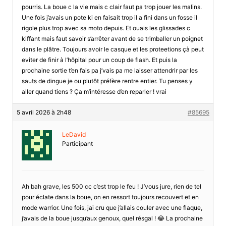
pourris. La boue c la vie mais c clair faut pa trop jouer les malins.
Une fois j’avais un pote ki en faisait trop il a fini dans un fosse il
rigole plus trop avec sa moto depuis. Et ouais les glissades c
kiffant mais faut savoir s’arrêter avant de se trimballer un poignet
dans le plâtre. Toujours avoir le casque et les proteetions çà peut
eviter de finir à l’hôpital pour un coup de flash. Et puis la
prochaine sortie t’en fais pa j’vais pa me laisser attendrir par les
sauts de dingue je ou plutôt préfère rentre entier. Tu penses y
aller quand tiens ? Ça m’intéresse d’en reparler ! vrai
5 avril 2026 à 2h48
#85695
LeDavid
Participant
Ah bah grave, les 500 cc c’est trop le feu ! J’vous jure, rien de tel
pour éclate dans la boue, on en ressort toujours recouvert et en
mode warrior. Une fois, jai cru que j’allais couler avec une flaque,
j’avais de la boue jusqu’aux genoux, quel résgal ! 😂 La prochaine