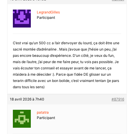
LegrandGilles
Participant
C’est vrai qu’un 500 cc a l’air d’envoyer du lourd, ça doit être une
sacré montée d’adrénaline . Mais j’avoue que j’hésie un peu, j’ai
pas encore beaucoup d’expérience. D’un côté, je veux du fun,
mais de l’autre, j’ai peur de me faire peur, tu vois pas possible. Je
vais écouter ton connseil et essayer avant de me lancer, ça
m’aidera à me déecider :). Parce que l’idée DE glisser sur un
terarin difficile avec un bon bolide, c’est vraimant tentan (je pars
dans tous les sens)
18 avril 2026 à 7h40
#87916
patatra
Participant