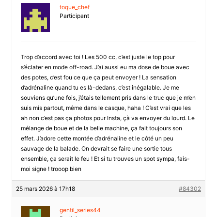
toque_chef
Participant
Trop d’accord avec toi ! Les 500 cc, c’est juste le top pour
s’éclater en mode off-road. J’ai aussi eu ma dose de boue avec
des potes, c’est fou ce que ça peut envoyer ! La sensation
d’adrénaline quand tu es là-dedans, c’est inégalable. Je me
souviens qu’une fois, j’étais tellement pris dans le truc que je m’en
suis mis partout, même dans le casque, haha ! C’est vrai que les
ah non c’est pas ça photos pour Insta, çà va envoyer du lourd. Le
mélange de boue et de la belle machine, ça fait toujours son
effet. J’adore cette montée d’adrénaline et le côté un peu
sauvage de la balade. On devrait se faire une sortie tous
ensemble, ça serait le feu ! Et si tu trouves un spot sympa, fais-
moi signe ! trooop bien
25 mars 2026 à 17h18
#84302
gentil_series44