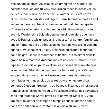
c’est un vrai dilemm ! J’suis aussi un grand fan de quads et je
comprends b1 ce que tu veux dire. J’ai eu l’occase d’essayer les
deux et c pas simple de trancher. Le Warrior 350 c’est un vrai
bijou niveau maniabilité cest léger tu peux l’emmener partout et il
se faufile dans les chemins comme un petit rat. Je me rapelle
d’rne sortie où on était sur des sentiers b1 défoncés mon pote
avait le Warrior et il s’éclatait comme un dingue alors que mwa
avec le Raptor j’étais un peu à la ramasse. Par contre n’oublie pas
que le Raptor 660 c du sérieux un monstre de vitesse ! c vrai que
quand tu veux pousser un peu tu sens la puissance à chaque
coup de gaz. Genre t’enfourches le bestiau et t’es direct dans le
grand bain la montése d’adrénaline est assurée c kiffant ! Je me
rapelle d’une fois où j’ai b1 explosé les vitseses dans un champs
la sensation c’était du pur bonheur. Le truc c’est que le Rapmor
est peut-être mwans facile à manœuvrer dans des tenrains
techniques tu rinques plus de te retrouvver en galère si ça
comence à devenir trop pentu ou boueux. Si t’aimes b1 les randos
tranquilles et les moments où tu veux juste profiter des paysages
sans trop forcer le Warror prrait b1 te convenir. Mais si tu veux
vraiment te lâcher de temps en temps et que la vitesse compte
dans ton équation là le Raptor est la voie à suivre. Niveau