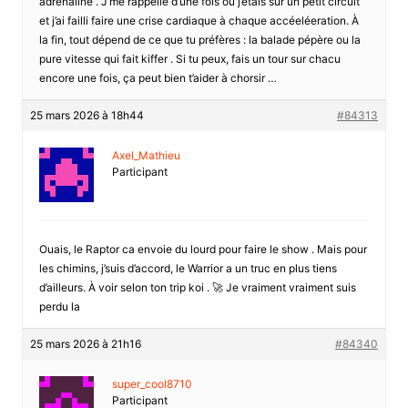
adrénaline . J’me rappelle d’une fois où j’étais sur un petit circuit
et j’ai failli faire une crise cardiaque à chaque accéeléeration. À
la fin, tout dépend de ce que tu préfères : la balade pépère ou la
pure vitesse qui fait kiffer . Si tu peux, fais un tour sur chacu
encore une fois, ça peut bien t’aider à chorsir …
25 mars 2026 à 18h44
#84313
Axel_Mathieu
Participant
Ouais, le Raptor ca envoie du lourd pour faire le show . Mais pour
les chimins, j’suis d’accord, le Warrior a un truc en plus tiens
d’ailleurs. À voir selon ton trip koi . 🚀 Je vraiment vraiment suis
perdu la
25 mars 2026 à 21h16
#84340
super_cool8710
Participant