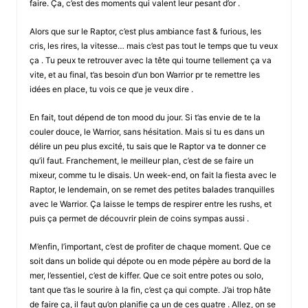
faire. Ça, c’est des moments qui valent leur pesant d’or .
Alors que sur le Raptor, c’est plus ambiance fast & furious, les
cris, les rires, la vitesse… mais c’est pas tout le temps que tu veux
ça . Tu peux te retrouver avec la tête qui tourne tellement ça va
vite, et au final, t’as besoin d’un bon Warrior pr te remettre les
idées en place, tu vois ce que je veux dire .
En fait, tout dépend de ton mood du jour. Si t’as envie de te la
couler douce, le Warrior, sans hésitation. Mais si tu es dans un
délire un peu plus excité, tu sais que le Raptor va te donner ce
qu’il faut. Franchement, le meilleur plan, c’est de se faire un
mixeur, comme tu le disais. Un week-end, on fait la fiesta avec le
Raptor, le lendemain, on se remet des petites balades tranquilles
avec le Warrior. Ça laisse le temps de respirer entre les rushs, et
puis ça permet de découvrir plein de coins sympas aussi .
M’enfin, l’important, c’est de profiter de chaque moment. Que ce
soit dans un bolide qui dépote ou en mode pépère au bord de la
mer, l’essentiel, c’est de kiffer. Que ce soit entre potes ou solo,
tant que t’as le sourire à la fin, c’est ça qui compte. J’ai trop hâte
de faire ça, il faut qu’on planifie ça un de ces quatre . Allez, on se