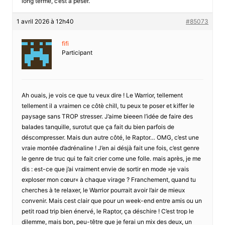
long terme, c’est à peser.
1 avril 2026 à 12h40
#85073
fifi
Participant
Ah ouais, je vois ce que tu veux dire ! Le Warrior, tellement
tellement il a vraimen ce côtè chill, tu peux te poser et kiffer le
paysage sans TROP stresser. J’aime bieeen l’idée de faire des
balades tanquille, surotut que ça fait du bien parfois de
déscompresser. Mais dun autre côté, le Raptor… OMG, c’est une
vraie montée d’adrénaline ! J’en ai désjà fait une fois, c’est genre
le genre de truc qui te fait crier come une folle. mais après, je me
dis : est-ce que j’ai vraiment envie de sortir en mode »je vais
exploser mon cœur« à chaque virage ? Franchement, quand tu
cherches à te relaxer, le Warrior pourrait avoir l’air de mieux
convenir. Mais cest clair que pour un week-end entre amis ou un
petit road trip bien énervé, le Raptor, ça déschire ! C’est trop le
dilemme, mais bon, peu-têtre que je ferai un mix des deux, un