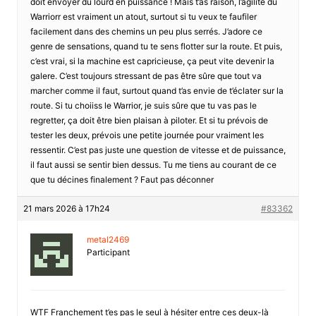
doit envoyer du lourd en puissance ! Mais t’as raison, l’agilité du
Warriorr est vraiment un atout, surtout si tu veux te faufiler
facilement dans des chemins un peu plus serrés. J’adore ce
genre de sensations, quand tu te sens flotter sur la route. Et puis,
c’est vrai, si la machine est capricieuse, ça peut vite devenir la
galere. C’est toujours stressant de pas être sûre que tout va
marcher comme il faut, surtout quand t’as envie de t’éclater sur la
route. Si tu choiiss le Warrior, je suis sûre que tu vas pas le
regretter, ça doit être bien plaisan à piloter. Et si tu prévois de
tester les deux, prévois une petite journée pour vraiment les
ressentir. C’est pas juste une question de vitesse et de puissance,
il faut aussi se sentir bien dessus. Tu me tiens au courant de ce
que tu décines finalement ? Faut pas déconner
21 mars 2026 à 17h24
#83362
metal2469
Participant
WTF Franchement t’es pas le seul à hésiter entre ces deux-là