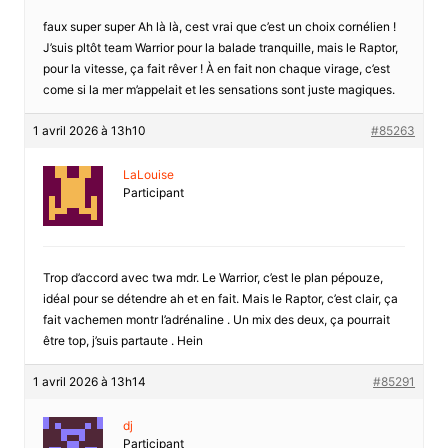
faux super super Ah là là, cest vrai que c’est un choix cornélien !
J’suis pltôt team Warrior pour la balade tranquille, mais le Raptor,
pour la vitesse, ça fait rêver ! À en fait non chaque virage, c’est
come si la mer m’appelait et les sensations sont juste magiques.
1 avril 2026 à 13h10
#85263
LaLouise
Participant
Trop d’accord avec twa mdr. Le Warrior, c’est le plan pépouze,
idéal pour se détendre ah et en fait. Mais le Raptor, c’est clair, ça
fait vachemen montr l’adrénaline . Un mix des deux, ça pourrait
être top, j’suis partaute . Hein
1 avril 2026 à 13h14
#85291
dj
Participant