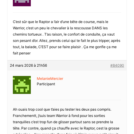
C’est sûr que le Raptor a l’air d’une bête de course, mais le
Warrior, c’est un peu le chevalier à la rescousse DANS les
chemins tortueux . T’as raison, le confort de conduite, ça vaut
son pesant d’or. Allez, prends celui qui te fait le plus tripper, après
tout, la balade, C’EST pour se faire plaisir . Ça me gonfle ça me
fait penser
24 mars 2026 à 21h56
#84090
MelanieMercier
Participant
Ah ouais trop cool que t’aies pu tester les deux pas compris.
Franchementt, j’suis team Warrior à fond pour les sorties
tranquilles c’est trop fun de glisser partout sans se prendre la
tête. Par contre, quand ça chauffe avec le Raptor, cest la grosse