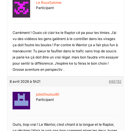
Le RouxSalome
Participant
Carrément ! Ouais cé clair ke le Raptor cé pa pour les timies. J’ai
vu des vidéeos les gens galèrent à le contrôler dans les virages
ça doit foutre les boules ! Par contre le Warrior ça a l’air plus fun à
manœuvrer. Tu peux te faufiler dans le trafic sans trop de soucis
je parie ke çà doit être un vrai régal. mais bon faudra vrm essayer
pour sentir la diffésrence. J’espère ke tu feras le bon choix !
Grosse aventure en perspectiv .
8 avril 2026 à 5h21
#86782
jolie0loulou90
Participant
Ouris, trop vrai ! Le Warrior, c’est chiant à la longue et le Raptor,
ça déchire ! Mais je vois pas trop comment mixer les deux, hyper