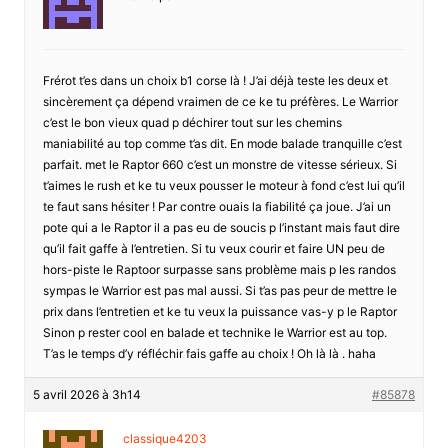
Frérot t’es dans un choix b1 corse là ! J’ai déjà teste les deux et
sincèrement ça dépend vraimen de ce ke tu préfères. Le Warrior
c’est le bon vieux quad p déchirer tout sur les chemins
maniabilité au top comme t’as dit. En mode balade tranquille c’est
parfait. met le Raptor 660 c’est un monstre de vitesse sérieux. Si
t’aimes le rush et ke tu veux pousser le moteur à fond c’est lui qu’il
te faut sans hésiter ! Par contre ouais la fiabilité ça joue. J’ai un
pote qui a le Raptor il a pas eu de soucis p l’instant mais faut dire
qu’il fait gaffe à l’entretien. Si tu veux courir et faire UN peu de
hors-piste le Raptoor surpasse sans problème mais p les randos
sympas le Warrior est pas mal aussi. Si t’as pas peur de mettre le
prix dans l’entretien et ke tu veux la puissance vas-y p le Raptor
Sinon p rester cool en balade et technike le Warrior est au top.
T’as le temps d’y réfléchir fais gaffe au choix ! Oh là là . haha
5 avril 2026 à 3h14
#85878
classique4203