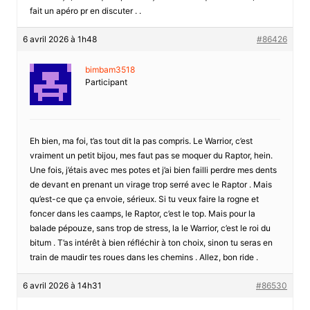
fait un apéro pr en discuter . .
6 avril 2026 à 1h48
#86426
bimbam3518
Participant
Eh bien, ma foi, t’as tout dit la pas compris. Le Warrior, c’est
vraiment un petit bijou, mes faut pas se moquer du Raptor, hein.
Une fois, j’étais avec mes potes et j’ai bien failli perdre mes dents
de devant en prenant un virage trop serré avec le Raptor . Mais
qu’est-ce que ça envoie, sérieux. Si tu veux faire la rogne et
foncer dans les caamps, le Raptor, c’est le top. Mais pour la
balade pépouze, sans trop de stress, la le Warrior, c’est le roi du
bitum . T’as intérêt à bien réfléchir à ton choix, sinon tu seras en
train de maudir tes roues dans les chemins . Allez, bon ride .
6 avril 2026 à 14h31
#86530