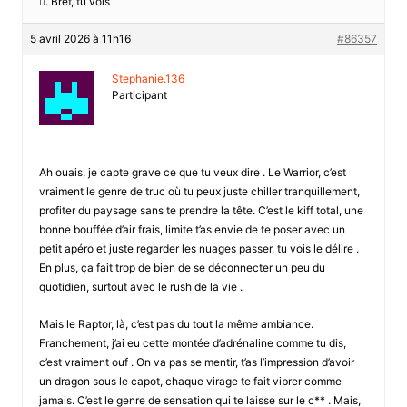
𒟨. Bref, tu vois
5 avril 2026 à 11h16
#86357
Stephanie.136
Participant
Ah ouais, je capte grave ce que tu veux dire . Le Warrior, c’est
vraiment le genre de truc où tu peux juste chiller tranquillement,
profiter du paysage sans te prendre la tête. C’est le kiff total, une
bonne bouffée d’air frais, limite t’as envie de te poser avec un
petit apéro et juste regarder les nuages passer, tu vois le délire .
En plus, ça fait trop de bien de se déconnecter un peu du
quotidien, surtout avec le rush de la vie .
Mais le Raptor, là, c’est pas du tout la même ambiance.
Franchement, j’ai eu cette montée d’adrénaline comme tu dis,
c’est vraiment ouf . On va pas se mentir, t’as l’impression d’avoir
un dragon sous le capot, chaque virage te fait vibrer comme
jamais. C’est le genre de sensation qui te laisse sur le c** . Mais,