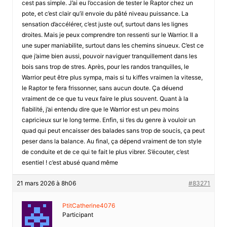
cest pas simple. J’ai eu l’occasion de tester le Raptor chez un
pote, et c’est clair qu’il envoie du pâté niveau puissance. La
sensation d’accélérer, c’est juste ouf, surtout dans les lignes
droites. Mais je peux comprendre ton ressenti sur le Warrior. Il a
une super maniabilite, surtout dans les chemins sinueux. C’est ce
que j’aime bien aussi, pouvoir naviguer tranquillement dans les
bois sans trop de stres. Après, pour les randos tranquilles, le
Warrior peut être plus sympa, mais si tu kiffes vraimen la vitesse,
le Raptor te fera frissonner, sans aucun doute. Ça déuend
vraiment de ce que tu veux faire le plus souvent. Quant à la
fiabilité, j’ai entendu dire que le Warrior est un peu moins
capricieux sur le long terme. Enfin, si t’es du genre à vouloir un
quad qui peut encaisser des balades sans trop de soucis, ça peut
peser dans la balance. Au final, ça dépend vraiment de ton style
de conduite et de ce qui te fait le plus vibrer. S’écouter, c’est
esentiel ! c’est abusé quand même
21 mars 2026 à 8h06
#83271
PtitCatherine4076
Participant