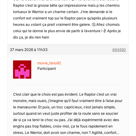
Raptor c’est la grosse bête qui impressionne mais p les chemins
tortueux le Warrior a un charme certain. J’me demande si le
confort est vraiment top sur le Raptor parce qu’après plusieurs
heures au volant ça prait vraiment être galere. 🤔 Allez chomsis
celui qui te donne le plus envie de partir à l’aventure ! ✌️ Après je
dis ça, je dis rien hein
27 mars 2026 à 11h33
#84690
movie_fano92
Participant
C’est clair que le choix est pas èvident. Le Raptor c’est un vrai
monstre, mais ouais, j’imagine qu’il faut vraiment être à l’aise pour
le manœuvrer. Et puis, un truc capricieux, c’est jamais simple,
surtout quand on veut juste profiter de la route sans se soucier
de si ça va tenir le choc ou pas. J’ai déjà expérimenté avec des
engins pas trop fiables, crois-moi, ça te fous rapidement en
stress. Le Warrior, doit avoir son charme, non ? Agilité, confort…