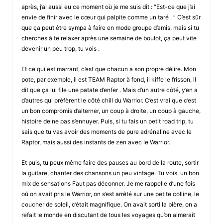
après, j’ai aussi eu ce moment où je me suis dit : “Est-ce que j’ai
envie de finir avec le cœur qui palpite comme un taré . ” C’est sûr
que ça peut être sympa à faire en mode groupe d’amis, mais si tu
cherches à te relaxer après une semaine de boulot, ça peut vite
devenir un peu trop, tu vois .
Et ce qui est marrant, c’est que chacun a son propre délire. Mon
pote, par exemple, il est TEAM Raptor à fond, il kiffe le frisson, il
dit que ça lui file une patate d’enfer . Mais d’un autre côté, y’en a
d’autres qui préfèrent le côté chill du Warrior. C’est vrai que c’est
un bon compromis d’alterner, un coup à droite, un coup à gauche,
histoire de ne pas s’ennuyer. Puis, si tu fais un petit road trip, tu
sais que tu vas avoir des moments de pure adrénaline avec le
Raptor, mais aussi des instants de zen avec le Warrior.
Et puis, tu peux même faire des pauses au bord de la route, sortir
la guitare, chanter des chansons un peu vintage. Tu vois, un bon
mix de sensations Faut pas déconner. Je me rappelle d’une fois
où on avait pris le Warrior, on s’est arrêté sur une petite colline, le
coucher de soleil, c’était magnifique. On avait sorti la bière, on a
refait le monde en discutant de tous les voyages qu’on aimerait