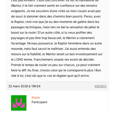
c’est pas évident. J’suis d’accord avec toi sur la maniabilité du
Warrior, il te fait vraiment sentir en confiance sur des terrains
exigeants. Je me souviens d’une virée où mon cousin avait pas
de souci à slalomer dans des chemins bien pourris. Perso, avec
le Raptor, c’est vrai que j’ai eu des moments de galère dans les
passages techniques, mais rien ne bat la sensation de péter le
boost sur la route ! D’un autre côté, si tu veux profiter des
paysages et pas être trop bousculé, le Warrior a clairement
l’avantage. Niveau puissance, le Raptor t’emmène dans un autre
moonde, mais faut savoir le maîtriser. J’ai aussi entendu des
retours sur la fiabilité, le Warrior serait un bon investissement sur
le LONG terme. Franchement, essaie-les avant de décider.
Prends le temps de rouler un peu sur chacun, ça peut vraiment
faire la diff. Au final, choisis celui qui te correspond le plus ! Bon
ride à toi, c’est sûr que tu vas te régaler quoi qu’il arrive.
22 mars 2026 à 19h34
#83600
thune
Participant