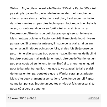
Wahou . Ah, le dilemme entre le Warrior 350 et le Rapto 660, c’est
pas simple . jai eu l’occasion de tester les deux, et franchement,
chacun a ses atouts. Le Warrior, c’est clair, il est super maniable
dans les ciemins un peu plus techniques. J’adore partir en balade
avec, surtout quand on va en forêt. c’est un vrai régal, on a
l’impression d’être dans un petit bateau qui glisse sur le terrain.
Mais faut pas oublier le Raptor celui-là il envoie du lourd niveau
puissance. Si t’aimes la vntesse, il risque de te plaire. jai un ami
qui en a un, il fait des pointes de folie, et des fois j’le jalouse un
peu, même si je suis pas trop pour le risque. En termes de fiabilité
les deux sont pas mal, mais j’ai entendu dire que le Warrior est un
peu plus costaud sur le long terme. Bref, si tu cherches un quad
pour te balader tranquillou mes que tu veux aussi te faire plaisir
de temps en temps, peut-être que le Warrior serait plus adapté.
Mais si tu veux vrament la sensations forte, fonce sur LE Raptor
ça me fait penser. Écoute un peu tes envies et fais un essai si tu
peux, çà aidera à trancher
23 mars 2026 à 6h38
#83684