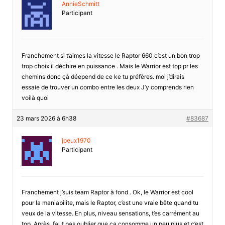
AnnieSchmitt
Participant
Franchement si t’aimes la vitesse le Raptor 660 c’est un bon trop
trop choix il déchire en puissance . Mais le Warrior est top pr les
chemins donc çà déepend de ce ke tu préfères. moi j’dirais
essaie de trouver un combo entre les deux J’y comprends rien
voilà quoi
23 mars 2026 à 6h38
#83687
jpeux1970
Participant
Franchement j’suis team Raptor à fond . Ok, le Warrior est cool
pour la maniabilite, mais le Raptor, c’est une vraie bête quand tu
veux de la vitesse. En plus, niveau sensations, t’es carrément au
top. Après, faut pas oublier que ça consomme un peu plus et c’est