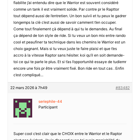
fiabilite j’ai entendu dire que le Warrior est souvent considéré
comme un tank il est vraiment solide. Par contre pr le Rapttor
tout dépend aussi de l’entretien. Un bon suivii et tu peux le gadrer
longemps la clè c’est aussi de savoir camment t’en occuper.
Come tout finalement çà dépend à qui tu le demandes. Au final
ça dépend de ton style de ride. Si tu veux un bon mix entre rando
cool et peaufiner ta technique dans les chemins le Warrior est un
choix gagnant. Mais si tu veux juste te faire plaisi et que t’es
accro à la vitesse Raptor sans hésiter. koi qu’il en soit demande-
toi ce qui te parle le plus. Et si t’as l’opportunité essaye de tudiemr
encore une fois pr être vraiment fixé. Bon ride en tout cas . Enfin
c’est compliqué…
22 mars 2026 à 7h49
#83482
seriephile-44
Participant
Super cool c’est clair que le CHOIX entre le Warrior et le Raptor