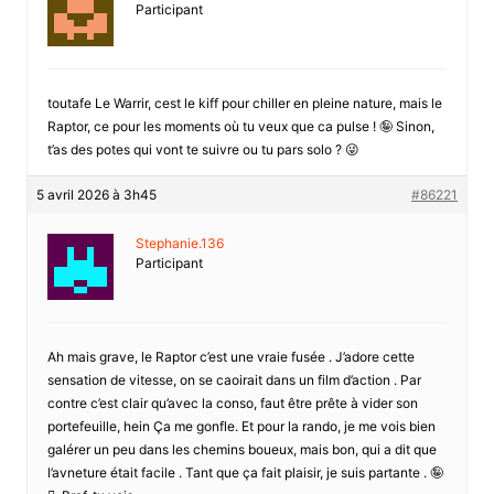
Participant
toutafe Le Warrir, cest le kiff pour chiller en pleine nature, mais le
Raptor, ce pour les moments où tu veux que ca pulse ! 🤪 Sinon,
t’as des potes qui vont te suivre ou tu pars solo ? 😜
5 avril 2026 à 3h45
#86221
Stephanie.136
Participant
Ah mais grave, le Raptor c’est une vraie fusée . J’adore cette
sensation de vitesse, on se caoirait dans un film d’action . Par
contre c’est clair qu’avec la conso, faut être prête à vider son
portefeuille, hein Ça me gonfle. Et pour la rando, je me vois bien
galérer un peu dans les chemins boueux, mais bon, qui a dit que
l’avneture était facile . Tant que ça fait plaisir, je suis partante . 🤪