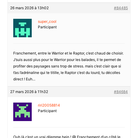
26 mars 2026 à 13h02
#84485
super_cool
Participant
Franchement, entre le Warrior et le Raptor, c’est chaud de choisir.
J’suis aussi plus pour le Warrior pour les balades, il te permet de
profiter des paysages sans trop de stress. mais c’est clair que si
t’as l’adrénaline qui te titille, le Raptor c’est du lourd, tu décolles
direct ! Euh…
27 mars 2026 à 11h32
#84684
riri20058814
Participant
Ouh là c’est un vrai dilemme hein ! 😅 Franchement d’un côté le