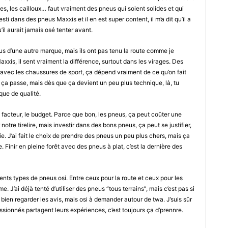
nes, les cailloux… faut vraiment des pneus qui soient solides et qui
sti dans des pneus Maxxis et il en est super content, il m’a dit qu’il a
l aurait jamais osé tenter avant.
us d’une autre marque, mais ils ont pas tenu la route comme je
Maxxis, il sent vraiment la différence, surtout dans les virages. Des
me avec les chaussures de sport, ça dépend vraiment de ce qu’on fait
, ça passe, mais dès que ça devient un peu plus technique, là, tu
que de qualité.
e facteur, le budget. Parce que bon, les pneus, ça peut coûter une
otre tirelire, mais investir dans des bons pneus, ça peut se justifier,
ie. J’ai fait le choix de prendre des pneus un peu plus chers, mais ça
. Finir en pleine forêt avec des pneus à plat, c’est la dernière des
férents types de pneus osi. Entre ceux pour la route et ceux pour les
. J’ai déjà tenté d’utiliser des pneus “tous terrains”, mais c’est pas si
 bien regarder les avis, mais osi à demander autour de twa. J’suis sûr
assionnés partagent leurs expériences, c’est toujours ça d’prennre.