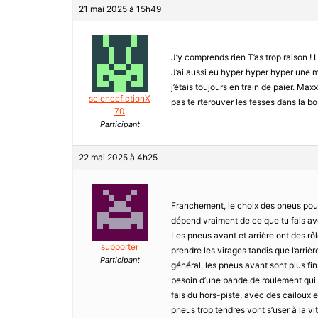
21 mai 2025 à 15h49
J’y comprends rien T’as trop raison ! 
J’ai aussi eu hyper hyper hyper une m
j’étais toujours en train de paier. Max
sciencefictionX
pas te rterouver les fesses dans la bou
70
Participant
22 mai 2025 à 4h25
Franchement, le choix des pneus pour u
dépend vraiment de ce que tu fais avec
Les pneus avant et arrière ont des rôl
supporter
prendre les virages tandis que l’arrièr
Participant
général, les pneus avant sont plus fin
besoin d’une bande de roulement qui 
fais du hors-piste, avec des cailoux e
pneus trop tendres vont s’user à la v