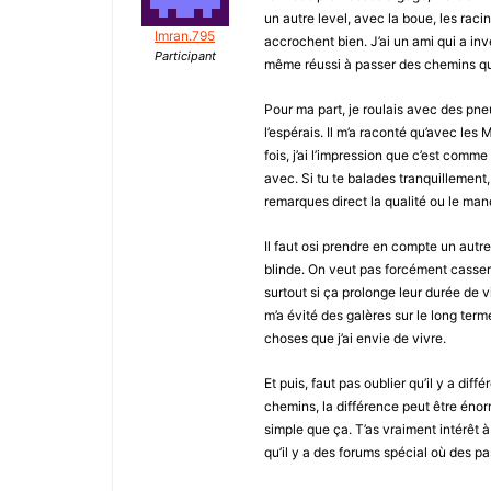
un autre level, avec la boue, les raci
Imran.795
accrochent bien. J’ai un ami qui a inve
Participant
même réussi à passer des chemins qu’i
Pour ma part, je roulais avec des pne
l’espérais. Il m’a raconté qu’avec les 
fois, j’ai l’impression que c’est com
avec. Si tu te balades tranquillement
remarques direct la qualité ou le man
Il faut osi prendre en compte un autr
blinde. On veut pas forcément casser n
surtout si ça prolonge leur durée de v
m’a évité des galères sur le long terme
choses que j’ai envie de vivre.
Et puis, faut pas oublier qu’il y a dif
chemins, la différence peut être énorme
simple que ça. T’as vraiment intérêt à
qu’il y a des forums spécial où des p