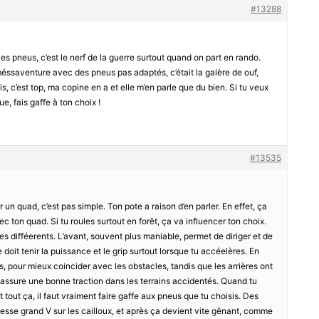
#13288
Les pneus, c’est le nerf de la guerre surtout quand on part en rando.
éssaventure avec des pneus pas adaptés, c’était la galère de ouf,
xis, c’est top, ma copine en a et elle m’en parle que du bien. Si tu veux
e, fais gaffe à ton choix !
#13535
n quad, c’est pas simple. Ton pote a raison d’en parler. En effet, ça
 ton quad. Si tu roules surtout en forêt, ça va influencer ton choix.
es difféerents. L’avant, souvent plus maniable, permet de diriger et de
e doit tenir la puissance et le grip surtout lorsque tu accéelères. En
s, pour mieux coincider avec les obstacles, tandis que les arrières ont
assure une bonne traction dans les terrains accidentés. Quand tu
t tout ça, il faut vraiment faire gaffe aux pneus que tu choisis. Des
itesse grand V sur les cailloux, et après ça devient vite gênant, comme