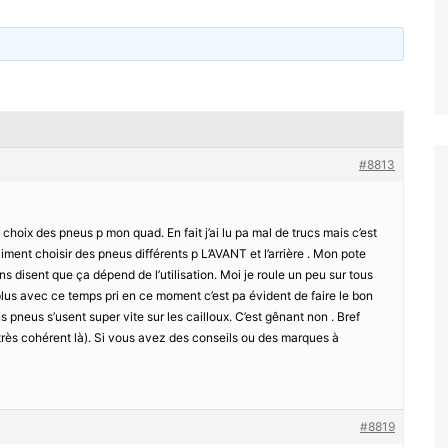
#8813
choix des pneus p mon quad. En fait j’ai lu pa mal de trucs mais c’est
aiment choisir des pneus différents p L’AVANT et l’arrière . Mon pote
tains disent que ça dépend de l’utilisation. Moi je roule un peu sur tous
 plus avec ce temps pri en ce moment c’est pa évident de faire le bon
s pneus s’usent super vite sur les cailloux. C’est gênant non . Bref
e très cohérent là). Si vous avez des conseils ou des marques à
#8819