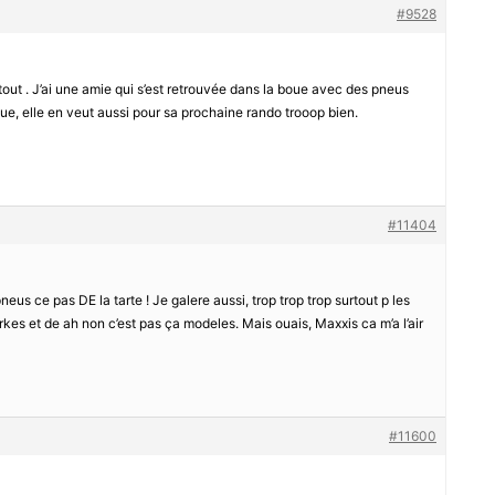
#9528
tout . J’ai une amie qui s’est retrouvée dans la boue avec des pneus
aque, elle en veut aussi pour sa prochaine rando trooop bien.
#11404
neus ce pas DE la tarte ! Je galere aussi, trop trop trop surtout p les
rkes et de ah non c’est pas ça modeles. Mais ouais, Maxxis ca m’a l’air
#11600