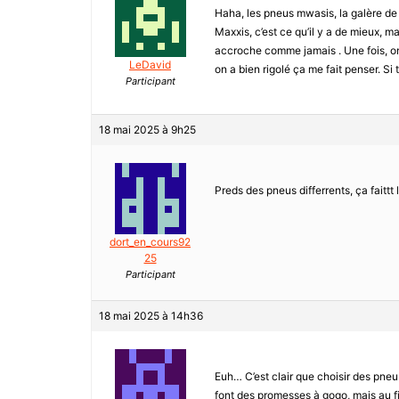
Haha, les pneus mwasis, la galère de 
Maxxis, c’est ce qu’il y a de mieux, ma
accroche comme jamais . Une fois, on
LeDavid
on a bien rigolé ça me fait penser. Si 
Participant
18 mai 2025 à 9h25
Preds des pneus differrents, ça faittt 
dort_en_cours92
25
Participant
18 mai 2025 à 14h36
Euh… C’est clair que choisir des pneu
font des promesses à gogo, mais au fin