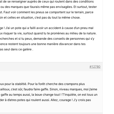
’est de se renseigner auprès de ceux qui roulent dans des conditions
es ou des marques que t’aurais même pas envisagées. Et surtout, tester
ust. Faut voir comment les pneus se comportent sur le terrain, parce
in et celles en situation, c’est pas du tout la même chose.
ge ! J’ai un pote qui a failli avoir un accident à cause d’un pneu mal
x risquer ta vie, surtout quand tu te promènes au milieu de la nature.
recherches et si tu peux, demande des conseils de personnes qui s’y
rience restent toujours une bonne manière d’avancer dans tes
as seul dans ce galère .
#12780
eux pour la stabiltié. Pour la forêt cherche des crampons plus
illoux, c’est sûr, faudra faire gaffe. Sinon, niveau marques, moi j’aime
 gaffe au temps aussi, la boue change tout ! T’inquiète, on est tous un
 à d’atres potes qui roulent aussi. Allez, courage ! J’y crois pas