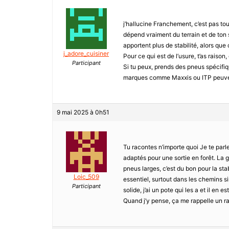
j’hallucine Franchement, c’est pas to
dépend vraiment du terrain et de ton s
apportent plus de stabilité, alors qu
j_adore_cuisiner
Pour ce qui est de l’usure, t’as raison
Participant
Si tu peux, prends des pneus spécifiq
marques comme Maxxis ou ITP peuvent
9 mai 2025 à 0h51
Tu racontes n’importe quoi Je te parl
adaptés pour une sortie en forêt. La ga
pneus larges, c’est du bon pour la sta
Loic_509
essentiel, surtout dans les chemins si
Participant
solide, j’ai un pote qui les a et il en e
Quand j’y pense, ça me rappelle un r