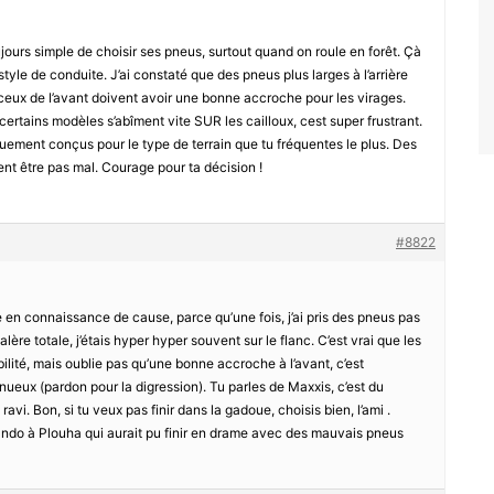
ujours simple de choisir ses pneus, surtout quand on roule en forêt. Çà
tyle de conduite. J’ai constaté que des pneus plus larges à l’arrière
e ceux de l’avant doivent avoir une bonne accroche pour les virages.
, certains modèles s’abîment vite SUR les cailloux, cest super frustrant.
uement conçus pour le type de terrain que tu fréquentes le plus. Des
 être pas mal. Courage pour ta décision !
#8822
e en connaissance de cause, parce qu’une fois, j’ai pris des pneus pas
lère totale, j’étais hyper hyper souvent sur le flanc. C’est vrai que les
bilité, mais oublie pas qu’une bonne accroche à l’avant, c’est
nueux (pardon pour la digression). Tu parles de Maxxis, c’est du
st ravi. Bon, si tu veux pas finir dans la gadoue, choisis bien, l’ami .
ando à Plouha qui aurait pu finir en drame avec des mauvais pneus