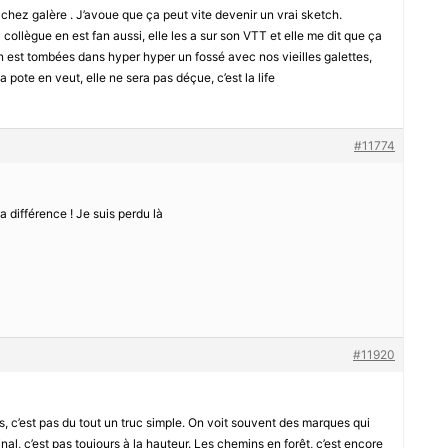
chez galère . J’avoue que ça peut vite devenir un vrai sketch.
 collègue en est fan aussi, elle les a sur son VTT et elle me dit que ça
 est tombées dans hyper hyper un fossé avec nos vieilles galettes,
ta pote en veut, elle ne sera pas déçue, c’est la life
#11774
la différence ! Je suis perdu là
#11920
s, c’est pas du tout un truc simple. On voit souvent des marques qui
al, c’est pas toujours à la hauteur. Les chemins en forêt, c’est encore