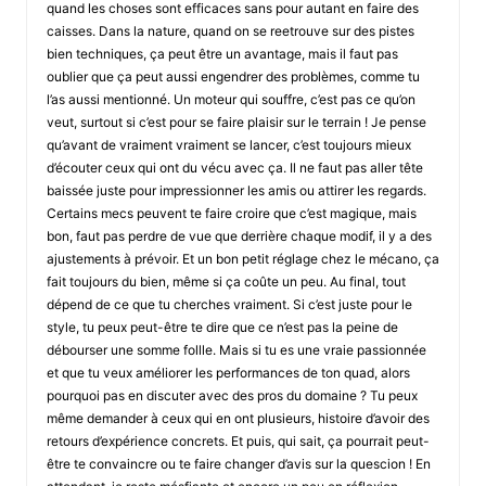
quand les choses sont efficaces sans pour autant en faire des
caisses. Dans la nature, quand on se reetrouve sur des pistes
bien techniques, ça peut être un avantage, mais il faut pas
oublier que ça peut aussi engendrer des problèmes, comme tu
l’as aussi mentionné. Un moteur qui souffre, c’est pas ce qu’on
veut, surtout si c’est pour se faire plaisir sur le terrain ! Je pense
qu’avant de vraiment vraiment se lancer, c’est toujours mieux
d’écouter ceux qui ont du vécu avec ça. Il ne faut pas aller tête
baissée juste pour impressionner les amis ou attirer les regards.
Certains mecs peuvent te faire croire que c’est magique, mais
bon, faut pas perdre de vue que derrière chaque modif, il y a des
ajustements à prévoir. Et un bon petit réglage chez le mécano, ça
fait toujours du bien, même si ça coûte un peu. Au final, tout
dépend de ce que tu cherches vraiment. Si c’est juste pour le
style, tu peux peut-être te dire que ce n’est pas la peine de
débourser une somme follle. Mais si tu es une vraie passionnée
et que tu veux améliorer les performances de ton quad, alors
pourquoi pas en discuter avec des pros du domaine ? Tu peux
même demander à ceux qui en ont plusieurs, histoire d’avoir des
retours d’expérience concrets. Et puis, qui sait, ça pourrait peut-
être te convaincre ou te faire changer d’avis sur la quescion ! En