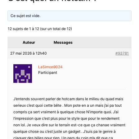
Ce sujet est vide.
12 sujets de 1 à 12 (sur un total de 12)
Auteur
Messages
27 mai 2026 à 12h40
#93781
LaSimon9024
Participant
J’entends souvent parler de hotcam dans le milieu du quad mais
serieux c’est quoi cette bête . Mon pote en a un mais j’ai pa tout
compris ça sert vraiment à quelque chose N’importe quoi. J’ai
l’impression que c’est plus pour le style que pour le rendement
non lol. Je veux dire sur le terrain est-ce que ça chanae vraiment
quelque chose ou c’est juste un gadget . J’suis pa le genre à
claquer des billes pour rien. Un gars du coin m’a dit que ça