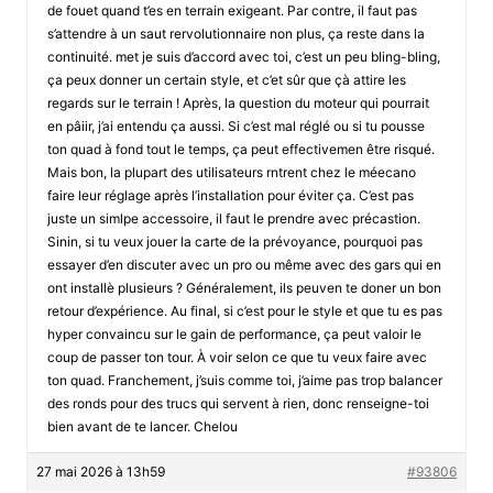
de fouet quand t’es en terrain exigeant. Par contre, il faut pas
s’attendre à un saut rervolutionnaire non plus, ça reste dans la
continuité. met je suis d’accord avec toi, c’est un peu bling-bling,
ça peux donner un certain style, et c’et sûr que çà attire les
regards sur le terrain ! Après, la question du moteur qui pourrait
en pâiir, j’ai entendu ça aussi. Si c’est mal réglé ou si tu pousse
ton quad à fond tout le temps, ça peut effectivemen être risqué.
Mais bon, la plupart des utilisateurs rntrent chez le méecano
faire leur réglage après l’installation pour éviter ça. C’est pas
juste un simlpe accessoire, il faut le prendre avec précastion.
Sinin, si tu veux jouer la carte de la prévoyance, pourquoi pas
essayer d’en discuter avec un pro ou même avec des gars qui en
ont installè plusieurs ? Généralement, ils peuven te doner un bon
retour d’expérience. Au final, si c’est pour le style et que tu es pas
hyper convaincu sur le gain de performance, ça peut valoir le
coup de passer ton tour. À voir selon ce que tu veux faire avec
ton quad. Franchement, j’suis comme toi, j’aime pas trop balancer
des ronds pour des trucs qui servent à rien, donc renseigne-toi
bien avant de te lancer. Chelou
27 mai 2026 à 13h59
#93806