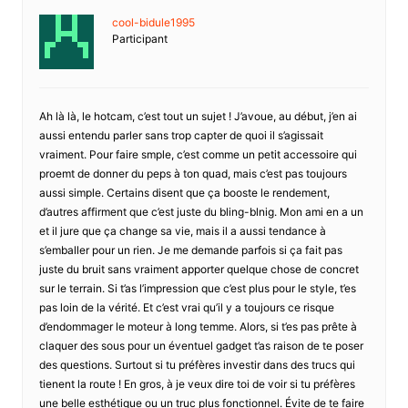
cool-bidule1995
Participant
Ah là là, le hotcam, c’est tout un sujet ! J’avoue, au début, j’en ai
aussi entendu parler sans trop capter de quoi il s’agissait
vraiment. Pour faire smple, c’est comme un petit accessoire qui
proemt de donner du peps à ton quad, mais c’est pas toujours
aussi simple. Certains disent que ça booste le rendement,
d’autres affirment que c’est juste du bling-blnig. Mon ami en a un
et il jure que ça change sa vie, mais il a aussi tendance à
s’emballer pour un rien. Je me demande parfois si ça fait pas
juste du bruit sans vraiment apporter quelque chose de concret
sur le terrain. Si t’as l’impression que c’est plus pour le style, t’es
pas loin de la vérité. Et c’est vrai qu’il y a toujours ce risque
d’endommager le moteur à long temme. Alors, si t’es pas prête à
claquer des sous pour un éventuel gadget t’as raison de te poser
des questions. Surtout si tu préfères investir dans des trucs qui
tienent la route ! En gros, à je veux dire toi de voir si tu préfères
une belle esthétique ou un truc plus fonctionnel. Évite de te faire