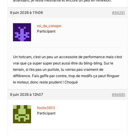
attendant, je reste mésfiante et encore un peu en réflexion.
9 juin 2026 à 11h06
#94291
roi_du_canape
Participant
Un hotcam, c’est un peu un accessoire de performance mais c’est
vrai que ça super super peut aussi être du bling-bling. Sur le
terrain, si t’es pas un puriste, tu verras pas vraiment de
différence. Fais gaffe par contre, trop de modifs ça peut flinguer
le moteur, donc reste prudent ! Choqué
9 juin 2026 à 12h07
#94695
footix3813
Participant