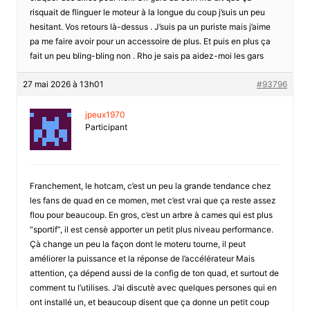
risquait de flinguer le moteur à la longue du coup j’suis un peu
hesitant. Vos retours là-dessus . J’suis pa un puriste mais j’aime
pa me faire avoir pour un accessoire de plus. Et puis en plus ça
fait un peu bling-bling non . Rho je sais pa aidez-moi les gars
27 mai 2026 à 13h01
#93796
jpeux1970
Participant
Franchement, le hotcam, c’est un peu la grande tendance chez
les fans de quad en ce momen, met c’est vrai que ça reste assez
flou pour beaucoup. En gros, c’est un arbre à cames qui est plus
“sportif”, il est censè apporter un petit plus niveau performance.
Çà change un peu la façon dont le moteru tourne, il peut
améliorer la puissance et la réponse de l’accélérateur Mais
attention, ça dépend aussi de la config de ton quad, et surtout de
comment tu l’utilises. J’ai discutè avec quelques persones qui en
ont installé un, et beaucoup disent que ça donne un petit coup