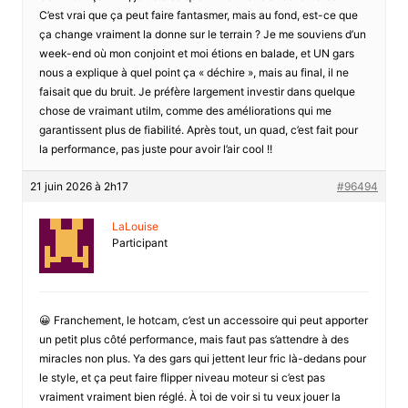
C’est vrai que ça peut faire fantasmer, mais au fond, est-ce que
ça change vraiment la donne sur le terrain ? Je me souviens d’un
week-end où mon conjoint et moi étions en balade, et UN gars
nous a explique à quel point ça « déchire », mais au final, il ne
faisait que du bruit. Je préfère largement investir dans quelque
chose de vraimant utilm, comme des améliorations qui me
garantissent plus de fiabilité. Après tout, un quad, c’est fait pour
la performance, pas juste pour avoir l’air cool !!
21 juin 2026 à 2h17
#96494
LaLouise
Participant
😀 Franchement, le hotcam, c’est un accessoire qui peut apporter
un petit plus côté performance, mais faut pas s’attendre à des
miracles non plus. Ya des gars qui jettent leur fric là-dedans pour
le style, et ça peut faire flipper niveau moteur si c’est pas
vraiment vraiment bien réglé. À toi de voir si tu veux jouer la