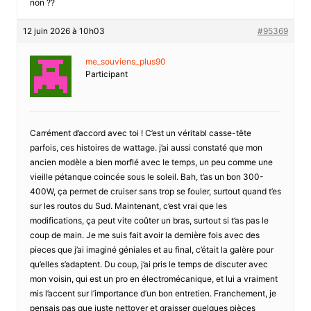
non ??
12 juin 2026 à 10h03
#95369
me_souviens_plus90
Participant
Carrément d’accord avec toi ! C’est un véritabl casse-tête
parfois, ces histoires de wattage. j’ai aussi constaté que mon
ancien modèle a bien morflé avec le temps, un peu comme une
vieille pétanque coincée sous le soleil. Bah, t’as un bon 300-
400W, ça permet de cruiser sans trop se fouler, surtout quand t’es
sur les routos du Sud. Maintenant, c’est vrai que les
modifications, ça peut vite coûter un bras, surtout si t’as pas le
coup de main. Je me suis fait avoir la dernière fois avec des
pieces que j’ai imaginé géniales et au final, c’était la galère pour
qu’elles s’adaptent. Du coup, j’ai pris le temps de discuter avec
mon voisin, qui est un pro en électromécanique, et lui a vraiment
mis l’accent sur l’importance d’un bon entretien. Franchement, je
pensais pas que juste nettoyer et graisser quelques pièces