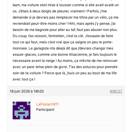
bam, ma voiture s’est mise à tousser comme si elle avait avalé un
os. J’étais à deux doigts de pleurer, vraiment ! Parfois, j’me
demande si je devrais pas remplacer ma titine par un vélo, ça me
reviendrait peut-être moins cher ! Hihi, mais après j’y pense, j’ai
besoin de ma bagnole pour aller au taf, faut pas abuser non plus.
Du coup, t’as raisoon, l’entretien, c’est la clé. J’essaaie de faire
tout ce qui faut, mais c’est vrai que ça saigne un peu le porte-
monnaie. Le garagiste m’a déejà dit que j’devrais changsr mes
essuie-glaces, comme une bonne Alsacienne, je fais toujours le
nécessaire avant la neige ! Au moins, ça m’évite de me retrovuer
avec un pare-brise plein de givre. T’as des astuces pour prendre
soin de ta voiture ? Parce que là, j’suis un peu au bout de ma life
avec tout ça !
18 juin 2026 à 16h20
#96127
LaFlorian1611
Participant