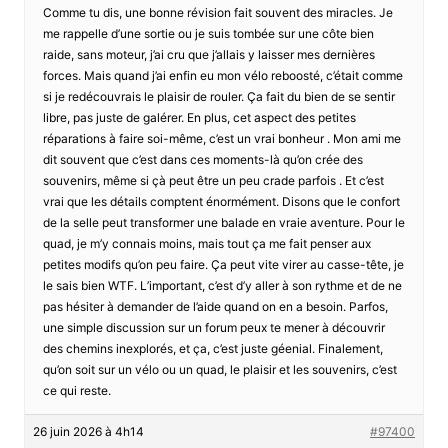
Comme tu dis, une bonne révision fait souvent des miracles. Je
me rappelle d’une sortie ou je suis tombée sur une côte bien
raide, sans moteur, j’ai cru que j’allais y laisser mes dernières
forces. Mais quand j’ai enfin eu mon vélo reboosté, c’était comme
si je redécouvrais le plaisir de rouler. Ça fait du bien de se sentir
libre, pas juste de galérer. En plus, cet aspect des petites
réparations à faire soi-même, c’est un vrai bonheur . Mon ami me
dit souvent que c’est dans ces moments-là qu’on crée des
souvenirs, même si çà peut être un peu crade parfois . Et c’est
vrai que les détails comptent énormément. Disons que le confort
de la selle peut transformer une balade en vraie aventure. Pour le
quad, je m’y connais moins, mais tout ça me fait penser aux
petites modifs qu’on peu faire. Ça peut vite virer au casse-tête, je
le sais bien WTF. L’important, c’est d’y aller à son rythme et de ne
pas hésiter à demander de l’aide quand on en a besoin. Parfos,
une simple discussion sur un forum peux te mener à découvrir
des chemins inexplorés, et ça, c’est juste géenial. Finalement,
qu’on soit sur un vélo ou un quad, le plaisir et les souvenirs, c’est
ce qui reste.
26 juin 2026 à 4h14
#97400