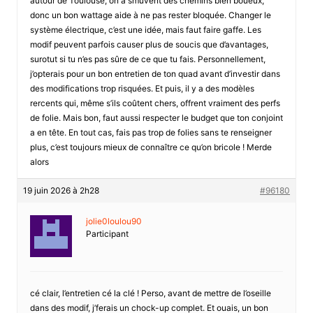
autour de Toulouse, on a smuvent des chemins bien boueux,
donc un bon wattage aide à ne pas rester bloquée. Changer le
système électrique, c’est une idée, mais faut faire gaffe. Les
modif peuvent parfois causer plus de soucis que d’avantages,
surotut si tu n’es pas sûre de ce que tu fais. Personnellement,
j’opterais pour un bon entretien de ton quad avant d’investir dans
des modifications trop risquées. Et puis, il y a des modèles
rercents qui, même s’ils coûtent chers, offrent vraiment des perfs
de folie. Mais bon, faut aussi respecter le budget que ton conjoint
a en tête. En tout cas, fais pas trop de folies sans te renseigner
plus, c’est toujours mieux de connaître ce qu’on bricole ! Merde
alors
19 juin 2026 à 2h28
#96180
jolie0loulou90
Participant
cé clair, l’entretien cé la clé ! Perso, avant de mettre de l’oseille
dans des modif, j’ferais un chock-up complet. Et ouais, un bon