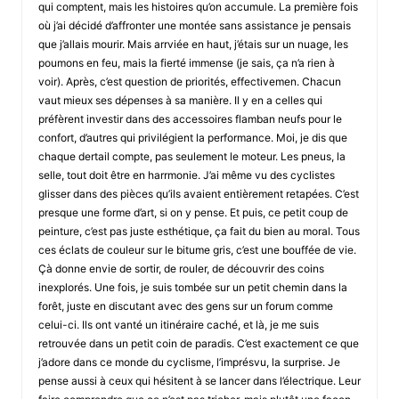
qui comptent, mais les histoires qu’on accumule. La première fois
où j’ai décidé d’affronter une montée sans assistance je pensais
que j’allais mourir. Mais arrviée en haut, j’étais sur un nuage, les
poumons en feu, mais la fierté immense (je sais, ça n’a rien à
voir). Après, c’est question de priorités, effectivemen. Chacun
vaut mieux ses dépenses à sa manière. Il y en a celles qui
préfèrent investir dans des accessoires flamban neufs pour le
confort, d’autres qui privilégient la performance. Moi, je dis que
chaque dertail compte, pas seulement le moteur. Les pneus, la
selle, tout doit être en harrmonie. J’ai même vu des cyclistes
glisser dans des pièces qu’ils avaient entièrement retapées. C’est
presque une forme d’art, si on y pense. Et puis, ce petit coup de
peinture, c’est pas juste esthétique, ça fait du bien au moral. Tous
ces éclats de couleur sur le bitume gris, c’est une bouffée de vie.
Çà donne envie de sortir, de rouler, de découvrir des coins
inexplorés. Une fois, je suis tombée sur un petit chemin dans la
forêt, juste en discutant avec des gens sur un forum comme
celui-ci. Ils ont vanté un itinéraire caché, et là, je me suis
retrouvée dans un petit coin de paradis. C’est exactement ce que
j’adore dans ce monde du cyclisme, l’imprésvu, la surprise. Je
pense aussi à ceux qui hésitent à se lancer dans l’électrique. Leur