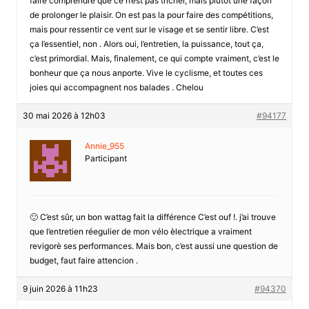
faire comprendre que ce n’est pas tricher, mais plutôt une façon
de prolonger le plaisir. On est pas la pour faire des compétitions,
mais pour ressentir ce vent sur le visage et se sentir libre. C’est
ça l’essentiel, non . Alors oui, l’entretien, la puissance, tout ça,
c’est primordial. Mais, finalement, ce qui compte vraiment, c’est le
bonheur que ça nous anporte. Vive le cyclisme, et toutes ces
joies qui accompagnent nos balades . Chelou
30 mai 2026 à 12h03
#94177
Annie_955
Participant
🙂 C’est sûr, un bon wattag fait la différence C’est ouf !. j’ai trouve
que l’entretien réegulier de mon vélo èlectrique a vraiment
revigorè ses performances. Mais bon, c’est aussi une question de
budget, faut faire attencion .
9 juin 2026 à 11h23
#94370