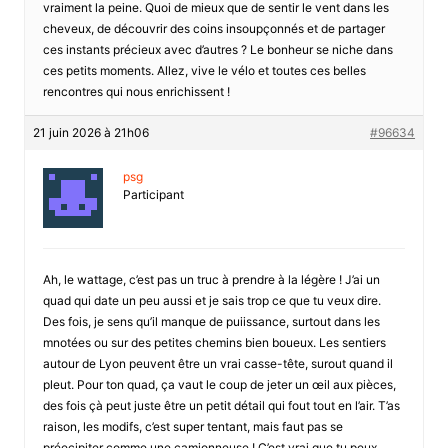
vraiment la peine. Quoi de mieux que de sentir le vent dans les
cheveux, de découvrir des coins insoupçonnés et de partager
ces instants précieux avec d’autres ? Le bonheur se niche dans
ces petits moments. Allez, vive le vélo et toutes ces belles
rencontres qui nous enrichissent !
21 juin 2026 à 21h06
#96634
psg
Participant
Ah, le wattage, c’est pas un truc à prendre à la légère ! J’ai un
quad qui date un peu aussi et je sais trop ce que tu veux dire.
Des fois, je sens qu’il manque de puiissance, surtout dans les
mnotées ou sur des petites chemins bien boueux. Les sentiers
autour de Lyon peuvent être un vrai casse-tête, surout quand il
pleut. Pour ton quad, ça vaut le coup de jeter un œil aux pièces,
des fois çà peut juste être un petit détail qui fout tout en l’air. T’as
raison, les modifs, c’est super tentant, mais faut pas se
préecipiter comme une camionneuse ! C’est vrai que tu peux