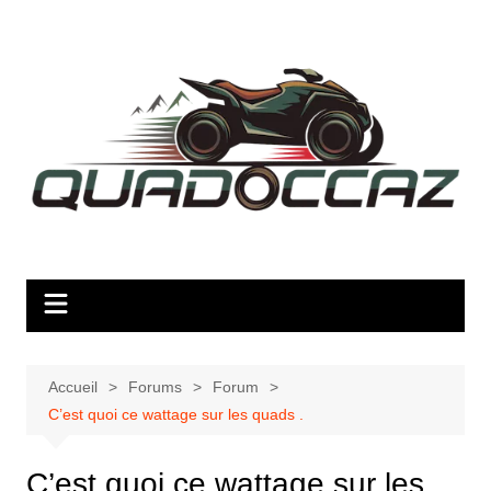
Aller
au
contenu
Accueil
Forums
Forum
C’est quoi ce wattage sur les quads .
C’est quoi ce wattage sur les