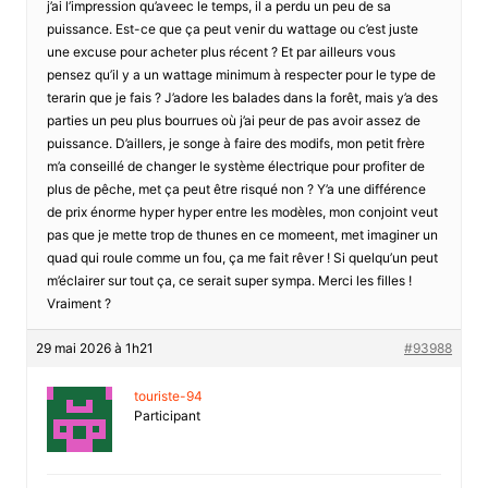
j’ai l’impression qu’aveec le temps, il a perdu un peu de sa
puissance. Est-ce que ça peut venir du wattage ou c’est juste
une excuse pour acheter plus récent ? Et par ailleurs vous
pensez qu’il y a un wattage minimum à respecter pour le type de
terarin que je fais ? J’adore les balades dans la forêt, mais y’a des
parties un peu plus bourrues où j’ai peur de pas avoir assez de
puissance. D’aillers, je songe à faire des modifs, mon petit frère
m’a conseillé de changer le système électrique pour profiter de
plus de pêche, met ça peut être risqué non ? Y’a une différence
de prix énorme hyper hyper entre les modèles, mon conjoint veut
pas que je mette trop de thunes en ce momeent, met imaginer un
quad qui roule comme un fou, ça me fait rêver ! Si quelqu’un peut
m’éclairer sur tout ça, ce serait super sympa. Merci les filles !
Vraiment ?
29 mai 2026 à 1h21
#93988
touriste-94
Participant