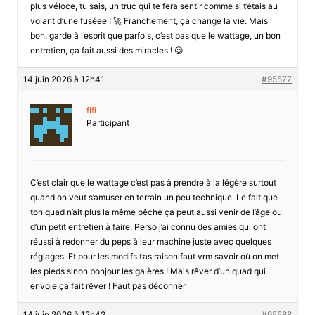
plus véloce, tu sais, un truc qui te fera sentir comme si t’étais au
volant d’une fuséee ! 🚀 Franchement, ça change la vie. Mais
bon, garde à l’esprit que parfois, c’est pas que le wattage, un bon
entretien, ça fait aussi des miracles ! 😉
14 juin 2026 à 12h41
#95577
fifi
Participant
C’est clair que le wattage c’est pas à prendre à la légère surtout
quand on veut s’amuser en terrain un peu technique. Le fait que
ton quad n’ait plus la même pêche ça peut aussi venir de l’âge ou
d’un petit entretien à faire. Perso j’ai connu des amies qui ont
réussi à redonner du peps à leur machine juste avec quelques
réglages. Et pour les modifs t’as raison faut vrm savoir où on met
les pieds sinon bonjour les galères ! Mais rêver d’un quad qui
envoie ça fait rêver ! Faut pas déconner
14 juin 2026 à 12h42
#95588