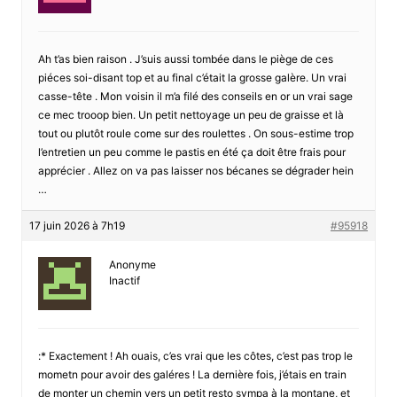
Ah t’as bien raison . J’suis aussi tombée dans le piège de ces
piéces soi-disant top et au final c’était la grosse galère. Un vrai
casse-tête . Mon voisin il m’a filé des conseils en or un vrai sage
ce mec trooop bien. Un petit nettoyage un peu de graisse et là
tout ou plutôt roule come sur des roulettes . On sous-estime trop
l’entretien un peu comme le pastis en été ça doit être frais pour
apprécier . Allez on va pas laisser nos bécanes se dégrader hein
…
17 juin 2026 à 7h19
#95918
Anonyme
Inactif
:* Exactement ! Ah ouais, c’es vrai que les côtes, c’est pas trop le
mometn pour avoir des galéres ! La dernière fois, j’étais en train
de monter un chemin vers un petit resto sympa à la montane, et