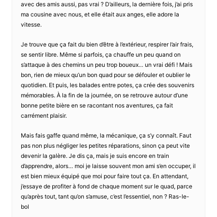
avec des amis aussi, pas vrai ? D’ailleurs, la dernière fois, j’ai pris
ma cousine avec nous, et elle était aux anges, elle adore la
vitesse.
Je trouve que ça fait du bien d’être à l’extérieur, respirer l’air frais,
se sentir libre. Même si parfois, ça chauffe un peu quand on
s’attaque à des chemins un peu trop boueux… un vrai défi ! Mais
bon, rien de mieux qu’un bon quad pour se défouler et oublier le
quotidien. Et puis, les balades entre potes, ça crée des souvenirs
mémorables. À la fin de la journée, on se retrouve autour d’une
bonne petite bière en se racontant nos aventures, ça fait
carrément plaisir.
Mais fais gaffe quand même, la mécanique, ça s’y connaît. Faut
pas non plus négliger les petites réparations, sinon ça peut vite
devenir la galère. Je dis ça, mais je suis encore en train
d’apprendre, alors… moi je laisse souvent mon ami s’en occuper, il
est bien mieux équipé que moi pour faire tout ça. En attendant,
j’essaye de profiter à fond de chaque moment sur le quad, parce
qu’après tout, tant qu’on s’amuse, c’est l’essentiel, non ? Ras-le-
bol