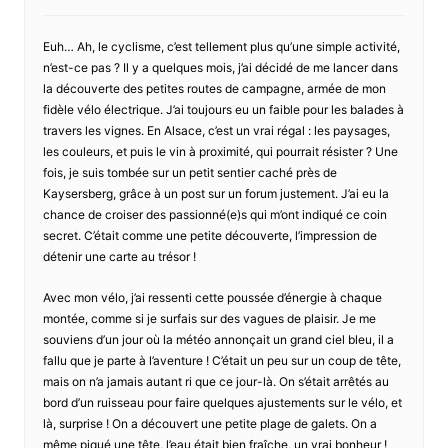
Euh… Ah, le cyclisme, c’est tellement plus qu’une simple activité,
n’est-ce pas ? Il y a quelques mois, j’ai décidé de me lancer dans
la découverte des petites routes de campagne, armée de mon
fidèle vélo électrique. J’ai toujours eu un faible pour les balades à
travers les vignes. En Alsace, c’est un vrai régal : les paysages,
les couleurs, et puis le vin à proximité, qui pourrait résister ? Une
fois, je suis tombée sur un petit sentier caché près de
Kaysersberg, grâce à un post sur un forum justement. J’ai eu la
chance de croiser des passionné(e)s qui m’ont indiqué ce coin
secret. C’était comme une petite découverte, l’impression de
détenir une carte au trésor !
Avec mon vélo, j’ai ressenti cette poussée d’énergie à chaque
montée, comme si je surfais sur des vagues de plaisir. Je me
souviens d’un jour où la météo annonçait un grand ciel bleu, il a
fallu que je parte à l’aventure ! C’était un peu sur un coup de tête,
mais on n’a jamais autant ri que ce jour-là. On s’était arrêtés au
bord d’un ruisseau pour faire quelques ajustements sur le vélo, et
là, surprise ! On a découvert une petite plage de galets. On a
même piqué une tête, l’eau était bien fraîche, un vrai bonheur !