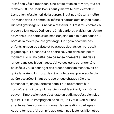
laissé son vélo à l’abandon. Une petite révision et vlam, tout est
redevenu fluide. Mais bon, il faut y mettre le prix, c’est clair.
L’entretien, c’est le nerf de la gurere. Il faut pas hésiter à mettre
les mains dans le cambouis, même si parfois c’est un peu crade.
Un petit graissage ici, une vis à resserrer là. C’est fou comme ça
préserve le moteur. D’ailleurs, çà fait partie du plaisir, non . Je me
souviens d’une sortie avec mon conjoint, on a fait une pause au
bord de la rivière pour le graissage. On rigolait comme des
enfants, un peu de saleté et beaucoup d’éclats de rire, c’était
gigantesque. Le bonheur se cache souvent dans ces petits
moments. Puis, y’a cette idée de renseignement avant de se
lancer dans des bidouillages. J’ai vu des gens se lancer tête
baissée, à vouloir changer des pièces sans vraiment savoir ce
qu’ils faissaient. Un coup de clé à molette mal place et c’est la
galére assuréee. Il faut se rappeler que chaque vélo a sa
personnalité, un peu comme nous. Faut appreendre à le
connaître, à voir ce qui lui va bien. cest fascinant, non . On a
souvent l’impression que c’est juste un outil, met c’est bien plus
que ça. C’est un compagnon de route, un livre ouvert sur nos
aventures. Des souvenirs gravés, des sensations partagées.
Avec le temps,,,, j’ai compris que c’était pas juste les kilomètres