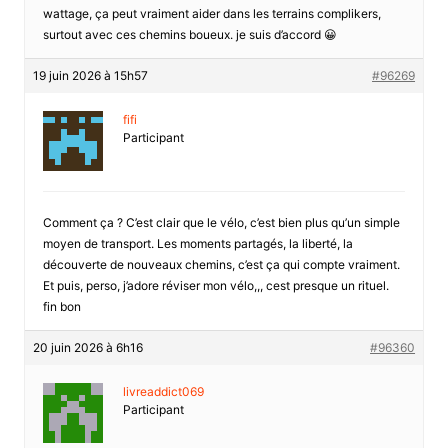
wattage, ça peut vraiment aider dans les terrains complikers,
surtout avec ces chemins boueux. je suis d’accord 😀
19 juin 2026 à 15h57
#96269
fifi
Participant
Comment ça ? C’est clair que le vélo, c’est bien plus qu’un simple
moyen de transport. Les moments partagés, la liberté, la
découverte de nouveaux chemins, c’est ça qui compte vraiment.
Et puis, perso, j’adore réviser mon vélo,,, cest presque un rituel.
fin bon
20 juin 2026 à 6h16
#96360
livreaddict069
Participant