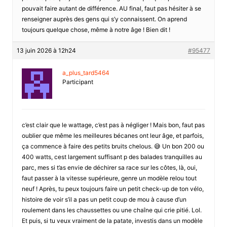
pouvait faire autant de différence. AU final, faut pas hésiter à se
renseigner auprès des gens qui s’y connaissent. On aprend
toujours quelque chose, même à notre âge ! Bien dit !
13 juin 2026 à 12h24
#95477
a_plus_tard5464
Participant
c’est clair que le wattage, c’est pas à négliger ! Mais bon, faut pas
oublier que même les meilleures bécanes ont leur âge, et parfois,
ça commence à faire des petits bruits chelous. 😅 Un bon 200 ou
400 watts, cest largement suffisant p des balades tranquilles au
parc, mes si t’as envie de déchirer sa race sur les côtes, là, oui,
faut passer à la vitesse supérieure, genre un modèle relou tout
neuf ! Après, tu peux toujours faire un petit check-up de ton vélo,
histoire de voir s’il a pas un petit coup de mou à cause d’un
roulement dans les chaussettes ou une chaîne qui crie pitié. Lol.
Et puis, si tu veux vraiment de la patate, investis dans un modèle