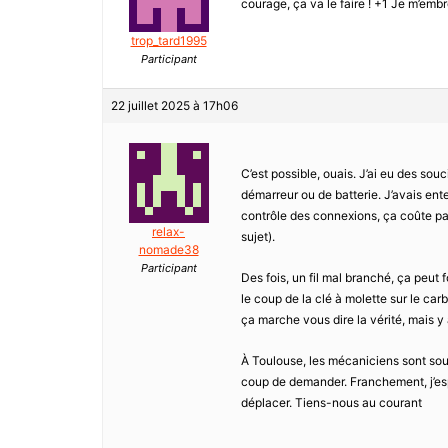
courage, ça va le faire ! +1 Je m’embr
trop_tard1995
Participant
22 juillet 2025 à 17h06
C’est possible, ouais. J’ai eu des sou
démarreur ou de batterie. J’avais ente
contrôle des connexions, ça coûte pas
relax-
sujet).
nomade38
Participant
Des fois, un fil mal branché, ça peut 
le coup de la clé à molette sur le car
ça marche vous dire la vérité, mais y
À Toulouse, les mécaniciens sont sou
coup de demander. Franchement, j’espè
déplacer. Tiens-nous au courant