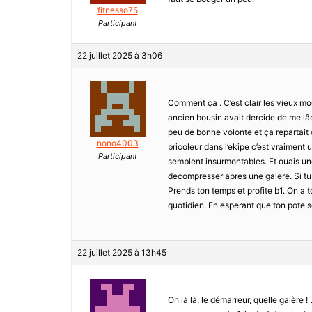
fitnesso75
Participant
22 juillet 2025 à 3h06
Comment ça . C’est clair les vieux mo
ancien bousin avait dercide de me lâc
peu de bonne volonte et ça repartait
nono4003
bricoleur dans l’ekipe c’est vraiment
Participant
semblent insurmontables. Et ouais une
decompresser apres une galere. Si tu p
Prends ton temps et profite b1. On a
quotidien. En esperant que ton pote se 
22 juillet 2025 à 13h45
Oh là là, le démarreur, quelle galère !