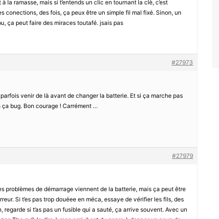
à la ramasse, mais si t’entends un clic en tournant la clè, c’est
s conections, des fois, ça peux être un simple fil mal fixé. Sinon, un
bu, ça peut faire des miraces toutafé. jsais pas
#27973
t parfois venir de là avant de changer la batterie. Et si ça marche pas
is ça bug. Bon courage ! Carrément …
#27979
les problèmes de démarrage viennent de la batterie, mais ça peut être
rreur. Si t’es pas trop douéee en méca, essaye de vérifier les fils, des
n, regarde si t’as pas un fusible qui a sauté, ça arrive souvent. Avec un