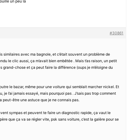
ouille un peu là
#30861
cis similaires avec ma bagnole, et c’était souvent un problème de
ndu le clic aussi, ça m’avait bien embêtée . Mais t’as raison, un petit
 grand-chose et ça peut faire la différence (oups je m’éloigne du
foutre le bazar, même pour une voiture qui semblait marcher nickel. Et
bu, je l’ai jamais essayé, mais pourquoi pas . J’sais pas trop comment
 a peut-être une astuce que je ne connais pas.
vent sympas et peuvent te faire un diagnostic rapide, ça vaut le
re que ça va se régler vite, psk sans voiture, c’est la galère pour se