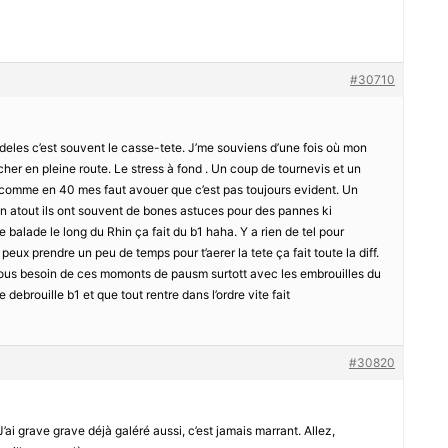
#30710
deles c’est souvent le casse-tete. J’me souviens d’une fois où mon
her en pleine route. Le stress à fond . Un coup de tournevis et un
 comme en 40 mes faut avouer que c’est pas toujours evident. Un
 un atout ils ont souvent de bones astuces pour des pannes ki
 balade le long du Rhin ça fait du b1 haha. Y a rien de tel pour
eux prendre un peu de temps pour t’aerer la tete ça fait toute la diff.
 tous besoin de ces momonts de pausm surtott avec les embrouilles du
debrouille b1 et que tout rentre dans l’ordre vite fait
#30820
 J’ai grave grave déjà galéré aussi, c’est jamais marrant. Allez,