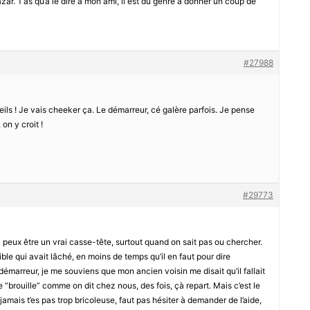
azar. T’as qu’à le dire à mon ami, il est du genre à donner un coup de
#27988
eils ! Je vais cheeker ça. Le démarreur, cé galère parfois. Je pense
 on y croit !
#29773
 ça peux être un vrai casse-tête, surtout quand on sait pas ou chercher.
ible qui avait lâché, en moins de temps qu’il en faut pour dire
démarreur, je me souviens que mon ancien voisin me disait qu’il fallait
 “brouille” comme on dit chez nous, des fois, çà repart. Mais c’est le
i jamais t’es pas trop bricoleuse, faut pas hésiter à demander de l’aide,