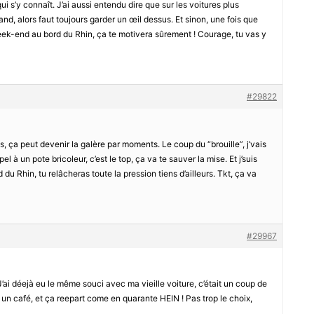
ui s’y connaît. J’ai aussi entendu dire que sur les voitures plus
nd, alors faut toujours garder un œil dessus. Et sinon, une fois que
week-end au bord du Rhin, ça te motivera sûrement ! Courage, tu vas y
#29822
s, ça peut devenir la galère par moments. Le coup du “brouille”, j’vais
pel à un pote bricoleur, c’est le top, ça va te sauver la mise. Et j’suis
du Rhin, tu relâcheras toute la pression tiens d’ailleurs. Tkt, ça va
#29967
’ai déejà eu le même souci avec ma vieille voiture, c’était un coup de
t un café, et ça reepart come en quarante HEIN ! Pas trop le choix,