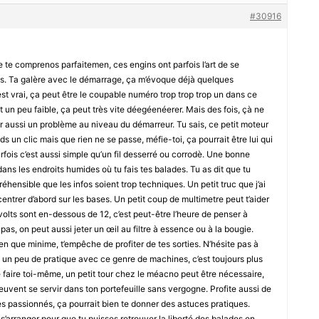
#30916
e te comprenos parfaitemen, ces engins ont parfois l’art de se
es. Ta galère avec le démarrage, ça m’évoque déjà quelques
’est vrai, ça peut être le coupable numéro trop trop trop un dans ce
st un peu faible, ça peut très vite déegéenéerer. Mais des fois, çà ne
avoir aussi un problème au niveau du démarreur. Tu sais, ce petit moteur
ends un clic mais que rien ne se passe, méfie-toi, ça pourrait être lui qui
parfois c’est aussi simple qu’un fil desserré ou corrodè. Une bonne
ns les endroits humides où tu fais tes balades. Tu as dit que tu
hensible que les infos soient trop techniques. Un petit truc que j’ai
entrer d’abord sur les bases. Un petit coup de multimetre peut t’aider
s volts sont en-dessous de 12, c’est peut-être l’heure de penser à
 pas, on peut aussi jeter un œil au filtre à essence ou à la bougie.
bien que minime, t’empêche de profiter de tes sorties. N’hésite pas à
 un peu de pratique avec ce genre de machines, c’est toujours plus
le faire toi-même, un petit tour chez le méacno peut être nécessaire,
peuvent se servir dans ton portefeuille sans vergogne. Profite aussi de
res passionnés, ça pourrait bien te donner des astuces pratiques.
 s’arranger pour que tu puisses retrouver la liberté des balades en