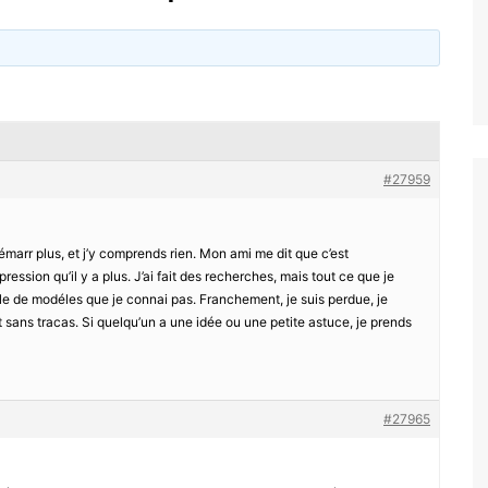
#27959
émarr plus, et j’y comprends rien. Mon ami me dit que c’est
pression qu’il y a plus. J’ai fait des recherches, mais tout ce que je
rle de modéles que je connai pas. Franchement, je suis perdue, je
t sans tracas. Si quelqu’un a une idée ou une petite astuce, je prends
#27965