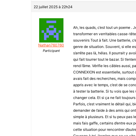
22 juillet 2025 à 22h24
Ah, les quads, c’est tout un poeme . J
transformer en verritables casse-têt
souvenirs Tout à fait. Une batterie, c
Nathan760760
genre de situation. Souvent, si elle e
Participant
s’arrête pas là, hélas. Il pourrait y 
qui fait tourrer tout le bazar. Si t’ent
rend l’âme. Vérifie les câbles aussi, 
CONNEXION est essentielle, surtout da
avais fait des recherches, mais compré
appris avec le temps, c’est de se conc
à tester la batterie. Si tu vois que le
changer cela. Et si ça ne fait toujours
Parfois, c’est vraiment le détail qui, 
demander de l’aide à des amis qui ont
simple à plusieurs. Et si tu peux pas 
mais fais gaffe, certains d’entre eux 
cette situation pour rencontrer d’aut
Courage à toi, j’espère que ça va vite