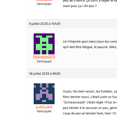
peu de chance, ça suffit à régler le b
Participant
main pour ça ! Ah bon ?
9 juillet 2025 à 10h25
cé n’importe quoi merci pour les cons
qu’il doit être fatigue, le pauvre. Allez,
PtitSixtine2878
Participant
18 juillet 2025 à 8h26
Ouais, t’as bien raison, les fusibles,
Mon dernier souci, c’était juste un fus
“Schwarzwald” c’était réglé ! Pour le 
a_plus_tard
pas hésiter à le secouer un peu, genre
Participant
coup de pas se laiisser faire, hein ! S