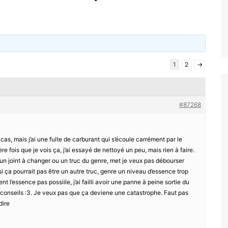
1
2
→
#87268
 cas, mais j’ai une fuite de carburant qui s’écoule carrément par le
ère fois que je vois ça, j’ai essayé de nettoyé un peu, mais rien à faire.
 un joint à changer ou un truc du genre, met je veux pas débourser
i ça pourrait pas être un autre truc, genre un niveau d’essence trop
nt l’essence pas possiile, j’ai failli avoir une panne à peine sortie du
s conseils :3. Je veux pas que ça deviene une catastrophe. Faut pas
dire