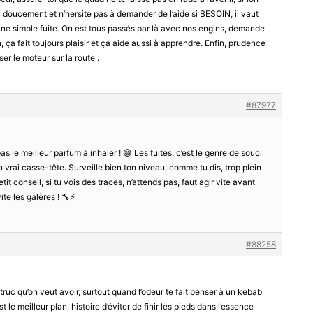
y doucement et n’hersite pas à demander de l’aide si BESOIN, il vaut
 une simple fuite. On est tous passés par là avec nos engins, demande
, ça fait toujours plaisir et ça aide aussi à apprendre. Enfin, prudence
ser le moteur sur la route .
#87977
as le meilleur parfum à inhaler ! 😅 Les fuites, c’est le genre de souci
 vrai casse-tête. Surveille bien ton niveau, comme tu dis, trop plein
it conseil, si tu vois des traces, n’attends pas, faut agir vite avant
ite les galères ! 🔧⚡
#88258
er truc qu’on veut avoir, surtout quand l’odeur te fait penser à un kebab
t le meilleur plan, histoire d’éviter de finir les pieds dans l’essence