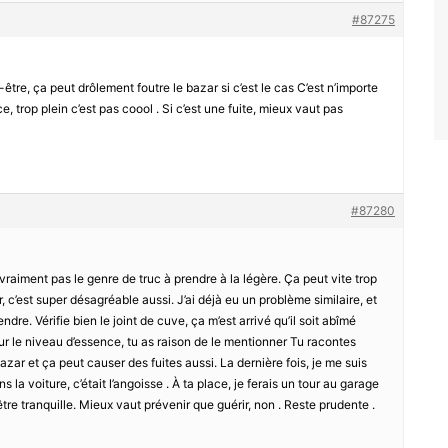
#87275
tre, ça peut drôlement foutre le bazar si c’est le cas C’est n’importe
e, trop plein c’est pas coool . Si c’est une fuite, mieux vaut pas
#87280
t vraiment pas le genre de truc à prendre à la légère. Ça peut vite trop
r, c’est super désagréable aussi. J’ai déjà eu un problème similaire, et
ndre. Vérifie bien le joint de cuve, ça m’est arrivé qu’il soit abîmé
r le niveau d’essence, tu as raison de le mentionner Tu racontes
bazar et ça peut causer des fuites aussi. La dernière fois, je me suis
la voiture, c’était l’angoisse . À ta place, je ferais un tour au garage
’être tranquille. Mieux vaut prévenir que guérir, non . Reste prudente .