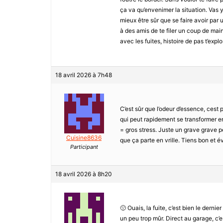
ça va qu’envenimer la situation. Vas 
mieux être sûr que se faire avoir par
à des amis de te filer un coup de main
avec les fuites, histoire de pas t’explo
18 avril 2026 à 7h48
C’est sûr que l’odeur d’essence, cest p
qui peut rapidement se transformer en
= gros stress. Juste un grave grave pet
Cuisine8636
que ça parte en vrille. Tiens bon et év
Participant
18 avril 2026 à 8h20
🙁 Ouais, la fuite, c’est bien le derni
un peu trop mûr. Direct au garage, c’es