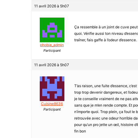
11 avril 2026 à 5h07
Ça ressemble à un joint de cuve peut-ê
quoi. Vérifie aussi ton niveau d’essenc
traîner, fais gaffe à l’odeur d’essence.
phobie_admin
Participant
11 avril 2026 à 5h07
T’as raison, une fuite d’essence, c’es
trop trop devenir dangereux, et l’odeu
je te conseille vraiment de ne pas atte
Cuisine8636
sans que je m’en rende compte. Et pou
Participant
n’importe quoi. Trop plein, ça fout le 
retrouvée avec une odeur horrible dans 
pour qu’un pro jette un œil, histoire d
fin bon