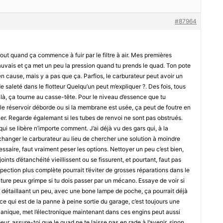
#87964
tout quand ça commence à fuir par le filtre à air. Mes premières
auvais et ça met un peu la pression quand tu prends le quad. Ton pote
en cause, mais y a pas que ça. Parfios, le carburateur peut avoir un
de saleté dans le flotteur Quelqu’un peut m’expliquer ?. Des fois, tous
là, ça tourne au casse-tête. Pour le niveau d’essence que tu
i le réservoir déborde ou si la membrane est usée, ça peut de foutre en
liner. Regarde égalemant si les tubes de renvoi ne sont pas obstrués.
ui se libère n’importe comment. J’ai déjà vu des gars qui, à la
changer le carburateur au lieu de chercher une solution à moindre
essaire, faut vraiment peser les options. Nettoyer un peu c’est bien,
s joints d’étanchéité vieillissent ou se fissurent, et pourtant, faut pas
nspection plus complète pourrait t’éviter de grosses réparations dans le
facture peux grimpe si tu dois passer par un mécano. Essaye de voir si
 en détaillaant un peu, avec une bone lampe de poche, ça pourrait déjà
ur ce qui est de la panne à peine sortie du garage, c’est toujours une
anique, met l’électronique maintenant dans ces engins peut aussi
peur, assure-toi que le quad ne te laisse pas en rade à l’avenir, sinon