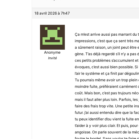
18 avril 2026 à 7h47
Ça m’est arrive aussi pas marrant du 
impressions, c’est que ça sent très m
a sûrement raison, un joint peut être 
Anonyme
gène. T’as déjà regardé s’il n’y a pas 
Invité
ces petits problèmes s’accumulent et 
évoques, c’est aussi bien possible. S
l’air le système et ça finit par dégou
Tu pourrais même avoir un trop plein q
moindre fuite, préféraient carrément 
coût. Mais bon, c’est pas trujours néc
mais il faut aller plus loin. Parfois, le
faire des frais trop vite. Une petite i
futur. j’ai aussi entendu dire que la 
tu peux identifier d’ou vient la fuite
t’aider à y voir plus clair. Et puis, po
angoisse. On parle souvent de la méc
foutre le bordel. Sans voulor te faire 