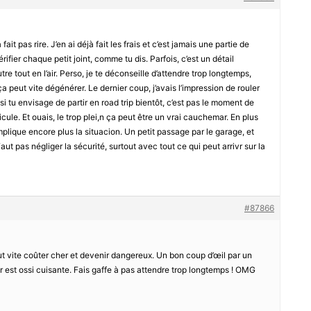
fait pas rire. J’en ai déjà fait les frais et c’est jamais une partie de
vérifier chaque petit joint, comme tu dis. Parfois, c’est un détail
re tout en l’air. Perso, je te déconseille d’attendre trop longtemps,
ça peut vite dégénérer. Le dernier coup, j’avais l’impression de rouler
si tu envisage de partir en road trip bientôt, c’est pas le moment de
icule. Et ouais, le trop plei,n ça peut être un vrai cauchemar. En plus
mplique encore plus la situacion. Un petit passage par le garage, et
 Faut pas négliger la sécurité, surtout avec tout ce qui peut arrivr sur la
#87866
eut vite coûter cher et devenir dangereux. Un bon coup d’œil par un
deur est ossi cuisante. Fais gaffe à pas attendre trop longtemps ! OMG