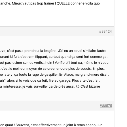
manche. Mieux vaut pas trop traîner ! QUELLE connerie voilà quoi
#88424
ve, c’est pas a prendre a la lesgère ! J’ai eu un souci similaire l’autre
arburant ki fuit, c’est vrm flippant, surtout quand ça sent fort comme ça,
ut pas lesiner sur les verifs,, hein ! Verifie bi1 tout ça, même le niveau
, c’est le meilleur moyen de se creer encore plus de soucis. En plus,
e lately, ça foute la rage de gaspiller. En Alace, ma grand-mère disait
”, alors si tu vois que ça fuit, file au garage. Plus vite c’est fait,
 m’interesse, je vais surveiller ça de près aussi. 😉 C’est bizarre
#88575
on quad ! Souvent, c’est effectivement un joint à remplacer ou un