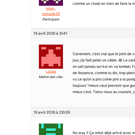
comme un clodo en train de faire la 
relax-
nomade38
Participant
19 avril 2026 à 2h41
Carrement, c’est vrai que le joint de cu
jour, j’ai faill peter un câble. 😅 Le c
on sait jamais sur koi on va tomber. Fa
Lucas
de l’essence, comme tu dis, trop plein
Maître des clés
vu ce qu’on a pris come prix a la pomp
toujours “mieux vaut prevenir que guerir
mieux c’est. Tiens-nous au courant, ça
19 avril 2026 à 22h39
No way !! Ça m’est déjà arrivé avec m