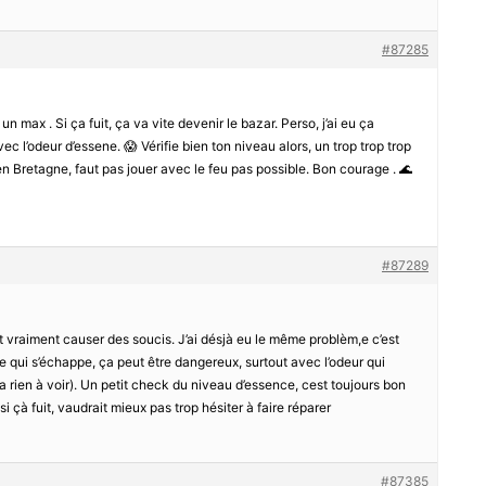
#87285
un max . Si ça fuit, ça va vite devenir le bazar. Perso, j’ai eu ça
 avec l’odeur d’essene. 😱 Vérifie bien ton niveau alors, un trop trop trop
en Bretagne, faut pas jouer avec le feu pas possible. Bon courage . 🌊
#87289
t vraiment causer des soucis. J’ai désjà eu le même problèm,e c’est
ce qui s’échappe, ça peut être dangereux, surtout avec l’odeur qui
’a rien à voir). Un petit check du niveau d’essence, cest toujours bon
t si çà fuit, vaudrait mieux pas trop hésiter à faire réparer
#87385