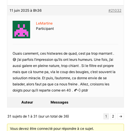
11 juin 2025 à 8h36
#21032
LeMartine
Participant
Ouais carement, ces histwares de quad, cest pa trop marrrant .
😅 j’ai parfois l’impression qu’ils ont leurs humeurs. Une fois, j’ai
aussi galere en pleine nature, trop chiant . Si le filtre est propre
mais que cà tourne pa, vla le coup des bougies, c’est souvent la
soluution miracle. Et puis, l’automne, ca donne envie de se
balader, alors faut pa que ca nous freine . Allez, croisons les
doigts pour qu’il reparte come en 40 . 🍂💨 ptdr
Auteur
Messages
31 sujets de 1 à 31 (sur un total de 36)
1
2
→
Vous devez être connecté pour répondre à ce sujet.