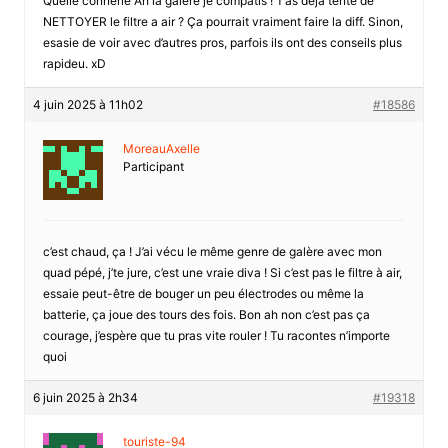
Quelle connerie Ah la galere je compatis ! T’as deja tente de
NETTOYER le filtre a air ? Ça pourrait vraiment faire la diff. Sinon,
esasie de voir avec d’autres pros, parfois ils ont des conseils plus
rapideu. xD
4 juin 2025 à 11h02
#18586
MoreauAxelle
Participant
c’est chaud, ça ! J’ai vécu le même genre de galère avec mon
quad pépé, j’te jure, c’est une vraie diva ! Si c’est pas le filtre à air,
essaie peut-être de bouger un peu électrodes ou même la
batterie, ça joue des tours des fois. Bon ah non c’est pas ça
courage, j’espère que tu pras vite rouler ! Tu racontes n’importe
quoi
6 juin 2025 à 2h34
#19318
touriste-94