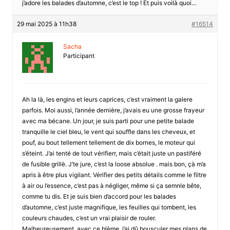
j’adore les balades d’automne, c’est le top ! Et puis voilà quoi…
29 mai 2025 à 11h38
#16514
Sacha
Participant
Ah la là, les engins et leurs caprices, c’est vraiment la galere
parfois. Moi aussi, l’année dernière, j’avais eu une grosse frayeur
avec ma bécane. Un jour, je suis parti pour une petite balade
tranquille le ciel bleu, le vent qui souffle dans les cheveux, et
pouf, au bout tellement tellement de dix bornes, le moteur qui
s’éteint. J’ai tenté de tout vérifierr, mais c’était juste un pastiféré
de fusible grillè. J’te jure, c’est la loose absolue . mais bon, çà m’a
apris à être plus vigilant. Vérifier des petits détails comme le filtre
à air ou l’essence, c’est pas à négliger, même si ça semnle bête,
comme tu dis. Et je suis bien d’accord pour les balades
d’automne, c’est juste magnifique, les feuilles qui tombent, les
couleurs chaudes, c’est un vrai plaisir de rouler.
Malheureusement, avec ce blème, j’ai dû bousculer mes plans de