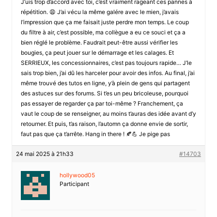
J’uis trop d’accord avec toi, c’est vraiment rageant ces pannes à
répétition. 😩 J’ai vécu la même galére avec le mien, j’avais
l’impression que ça me faisait juste perdre mon temps. Le coup
du filtre à air, c’est possible, ma collègue a eu ce souci et ça a
bien réglé le problème. Faudrait peut-être aussi vérifier les
bougies, ça peut jouer sur le démarrage et les calages. Et
SERRIEUX, les concessionnaires, c’est pas toujours rapide… J’le
sais trop bien, j’ai dû les harceler pour avoir des infos. Au final, j’ai
même trouvé des tutos en ligne, y’à plein de gens qui partagent
des astuces sur des forums. Si t’es un peu bricoleuse, pourquoi
pas essayer de regarder ça par toi-même ? Franchement, ça
vaut le coup de se renseigner, au moins t’auras des idée avant d’y
retourner. Et puis, t’as raison, l’automn ça donne envie de sortir,
faut pas que ça t’arrête. Hang in there ! 🍂💪 Je pige pas
24 mai 2025 à 21h33
#14703
hollywood05
Participant