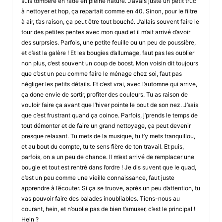
suis tombere en rade en pleine nature. J’avais juste un petit truc
à nettoyer et hop, ça repartait comme en 40. Sinon, pour le filtre
à air, t’as raison, ça peut être tout bouché. J’allais souvent faire le
tour des petites pentes avec mon quad et il m’ait arrivé d’avoir
des surprsies. Parfois, une petite feuille ou un peu de poussière,
et c’est la galère ! Et les bougies d’allumage, faut pas les oublier
non plus, c’est souvent un coup de boost. Mon voisin dit toujours
que c’est un peu comme faire le ménage chez soi, faut pas
négliger les petits détails. Et c’est vrai, avec l’automne qui arrive,
ça done envie de sortir, profiter des couleurs. Tu as raison de
vouloir faire ça avant que l’hiver pointe le bout de son nez. J’sais
que c’est frustrant quand ça coince. Parfois, j’prends le temps de
tout démonter et de faire un grand nettoyage, ça peut devenir
presque relaxant. Tu mets de la musique, tu t’y mets tranquillou,
et au bout du compte, tu te sens fière de ton travail. Et puis,
parfois, on a un peu de chance. Il m’est arrivé de remplacer une
bougie et tout est rentré dans l’ordre ! Je dis suvent que le quad,
c’est un peu comme une vieille connaissance, faut juste
apprendre à l’écouter. Si ça se truove, après un peu d’attention, tu
vas pouvoir faire des balades inoubliables. Tiens-nous au
courant, hein, et n’oublie pas de bien t’amuser, c’est le principal !
Hein ?