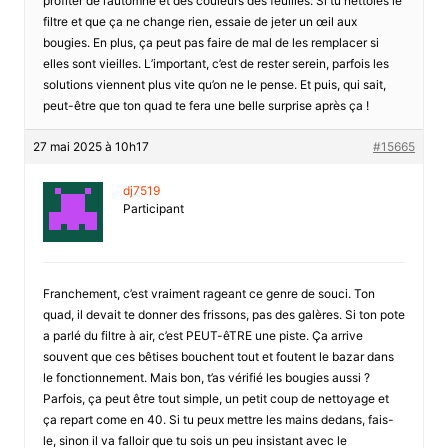
profiter de l’automne et des couleurs des feuilles. Si tu nettoies le
filtre et que ça ne change rien, essaie de jeter un œil aux
bougies. En plus, ça peut pas faire de mal de les remplacer si
elles sont vieilles. L’important, c’est de rester serein, parfois les
solutions viennent plus vite qu’on ne le pense. Et puis, qui sait,
peut-être que ton quad te fera une belle surprise après ça !
27 mai 2025 à 10h17
#15665
dj7519
Participant
Franchement, c’est vraiment rageant ce genre de souci. Ton
quad, il devait te donner des frissons, pas des galères. Si ton pote
a parlé du filtre à air, c’est PEUT-êTRE une piste. Ça arrive
souvent que ces bêtises bouchent tout et foutent le bazar dans
le fonctionnement. Mais bon, t’as vérifié les bougies aussi ?
Parfois, ça peut être tout simple, un petit coup de nettoyage et
ça repart come en 40. Si tu peux mettre les mains dedans, fais-
le, sinon il va falloir que tu sois un peu insistant avec le