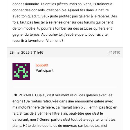
concessionnaire. Ils ont les pièces, mais souvent, ils traînent à
donner des conseils, c’est pénible. Quand t’es dans la nature
avec ton quad, tu veux juste profiter, pas galérer à le réparer. Des
fois, faut pas hésiter à se renseigner sur des forums qui parlent
de ton modèle, tu pourrais tomber sur des astuces qui feraient
gagner du temps. Accroche-toi, j’espère que tu pourras vite
repartir à l’aventure ! Vraiment ?
28 mai 2025 à 11h46
#16110
bobo90
Participant
INCROYABLE Ouais,, c’est vraiment relou ces galeres avec les
engins ! Je m’étais retrouvée dans une énoooorme galere avec
ma moto l’annere dernière, ça m’avait bien plu… enfin, pas trop en
fait. Si t’as déjà vérifié le filtre à air, peut-être que c’est le
carburant, non ? Genre, parfois c’est tout bête et ça te ruinait tes
plans. Hâte de lire que tu es de nouveau sur les routes, moi