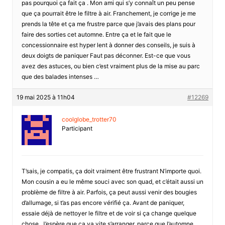
pas pourquoi ça fait ça . Mon ami qui s’y connaît un peu pense
que ça pourrait être le filtre à air. Franchement, je corrige je me
prends la tête et ça me frustre parce que j’avais des plans pour
faire des sorties cet automne. Entre ça et le fait que le
concessionnaire est hyper lent à donner des conseils, je suis à
deux doigts de paniquer Faut pas déconner. Est-ce que vous
avez des astuces, ou bien c’est vraiment plus de la mise au parc
que des balades intenses …
19 mai 2025 à 11h04
#12269
coolglobe_trotter70
Participant
T’sais, je compatis, ça doit vraiment être frustrant N’importe quoi.
Mon cousin a eu le même souci avec son quad, et c’était aussi un
problème de filtre à air. Parfois, ça peut aussi venir des bougies
d’allumage, si t’as pas encore vérifié ça. Avant de paniquer,
essaie déjà de nettoyer le filtre et de voir si ça change quelque
chose. J’espère que ça va vite s’arranger, parce que l’automne,