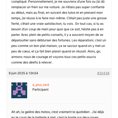
compliqué. Personnellement, je me souviens d’une fois ou j’ai dû
remplacer un frein sur ma voiture. Je n’étais pas super confiante
au début, mais au final, en suivant des tutos et en prenant mon
temps, j’ai réussi à le faire moi-même. C’était pas juste une grosse
fierté, c’était une vraie satisfaction, tu vois . En tout cas, si tu as
besoin d’un coup de main pour quoi que ce soit, hésite pas à en
parler. Avec plein de petits conseils, il y a souvent moyen de se
dépatouiller sans débturser des fortunes. Les réparationi, c’est un
peu comme un bon plat maison, ça se savour quand on y met un
peu de cœur, et ça fait bien plaisir quand on réussit. Alors, go,
armons-nous de courage et voyons tous ces petits soucis
comme des déefis à relever .
9 juin 2025 à 13h34
#20438
a_plus_tard
Participant
Ah ah, la galère des motos, c’est vraiment le quotidien . J’ai déjà
eu le coup de la batterie à plat, c’est la honte sur deux roues.