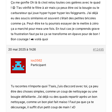
Ça me gonfle Oh là là c’est relou toutes ces galères avec le quad
! 😩 T’as vérifié le filtre à air mais ça peux être osi la bougie ou le
carburateur qui joue hyper hyper hyper les feiggnants. J’ai déjà
eu des soucis similaires et souvent c’était des petites bricoles
comme ça. Peut-être ke tu pourrais essayer de le mettre à zéro
ça a marché pour mwa une fois. En tout cas je comprends grave
ta frustration faut pa ke ça se transforme en épave pour de bon !
Bon courage ! 🚜 voilà quoi
20 mai 2025 à 1h26
#12495
ios3562
Participant
Tu racontes n’importe quoi T’sais, j’uis d’accord avec toi, ça peu
être des choses simples, comme un coup de nettoyage ou une
bougie défaillante. J’ai déjà vu des quads repartir après un bon
nettoyage, comme un bon plat fait maiso ! Faut pa que ça te
décourage, il suffit d’un petit coup de main ! xD