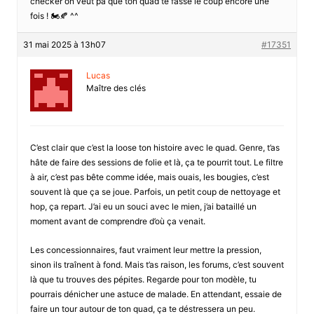
checker on veut pa que ton quad te fasse le coup encore une
fois ! 🏍️🍂 ^^
31 mai 2025 à 13h07
#17351
Lucas
Maître des clés
C’est clair que c’est la loose ton histoire avec le quad. Genre, t’as
hâte de faire des sessions de folie et là, ça te pourrit tout. Le filtre
à air, c’est pas bête comme idée, mais ouais, les bougies, c’est
souvent là que ça se joue. Parfois, un petit coup de nettoyage et
hop, ça repart. J’ai eu un souci avec le mien, j’ai bataillé un
moment avant de comprendre d’où ça venait.
Les concessionnaires, faut vraiment leur mettre la pression,
sinon ils traînent à fond. Mais t’as raison, les forums, c’est souvent
là que tu trouves des pépites. Regarde pour ton modèle, tu
pourrais dénicher une astuce de malade. En attendant, essaie de
faire un tour autour de ton quad, ça te déstressera un peu.