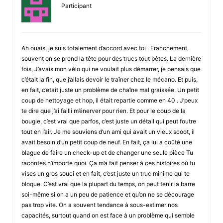
Participant
Ah ouais, je suis totalement d’accord avec toi . Franchement,
souvent on se prend la tête pour des trucs tout bêtes. La dernière
fois, J’avais mon vélo qui ne voulait plus démarrer, je pensais que
c’était la fin, que j’allais devoir le traîner chez le mécano. Et puis,
en fait, c’etait juste un problème de chaîne mal graissée. Un petit
coup de nettoyage et hop, il était repartie comme en 40 . J’peux
te dire que j’ai failli m’énerver pour rien. Et pour le coup de la
bougie, c’est vrai que parfos, c’est juste un détail qui peut foutre
tout en l’air. Je me souviens d’un ami qui avait un vieux scoot, il
avait besoin d’un petit coup de neuf. En fait, ça lui a coûté une
blague de faire un check-up et de changer une seule pièce Tu
racontes n’importe quoi. Ça m’a fait penser à ces histoires où tu
vises un gros souci et en fait, c’est juste un truc minime qui te
bloque. C’est vrai que la plupart du temps, on peut tenir la barre
soi-même si on a un peu de patience et qu’on ne se décourage
pas trop vite. On a souvent tendance à sous-estimer nos
capacités, surtout quand on est face à un problème qui semble