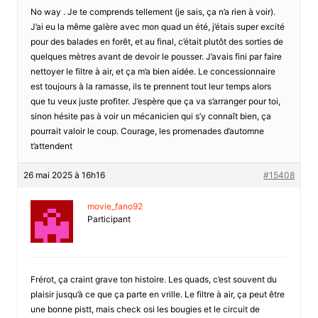
No way . Je te comprends tellement (je sais, ça n’a rien à voir).
J’ai eu la même galère avec mon quad un été, j’étais super excité
pour des balades en forêt, et au final, c’était plutôt des sorties de
quelques mètres avant de devoir le pousser. J’avais fini par faire
nettoyer le filtre à air, et ça m’a bien aidée. Le concessionnaire
est toujours à la ramasse, ils te prennent tout leur temps alors
que tu veux juste profiter. J’espère que ça va s’arranger pour toi,
sinon hésite pas à voir un mécanicien qui s’y connaît bien, ça
pourrait valoir le coup. Courage, les promenades d’automne
t’attendent
26 mai 2025 à 16h16
#15408
movie_fano92
Participant
Frérot, ça craint grave ton histoire. Les quads, c’est souvent du
plaisir jusqu’à ce que ça parte en vrille. Le filtre à air, ça peut être
une bonne pistt, mais check osi les bougies et le circuit de