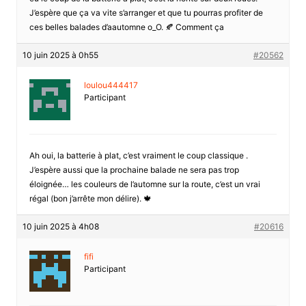
J’espère que ça va vite s’arranger et que tu pourras profiter de
ces belles balades d’aautomne o_O. 🍂 Comment ça
10 juin 2025 à 0h55
#20562
loulou444417
Participant
Ah oui, la batterie à plat, c’est vraiment le coup classique .
J’espère aussi que la prochaine balade ne sera pas trop
éloignée… les couleurs de l’automne sur la route, c’est un vrai
régal (bon j’arrête mon délire). 🍁
10 juin 2025 à 4h08
#20616
fifi
Participant