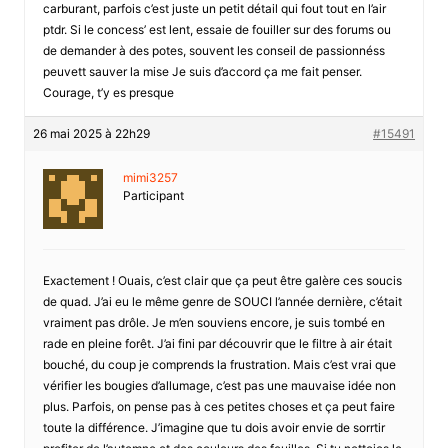
carburant, parfois c’est juste un petit détail qui fout tout en l’air
ptdr. Si le concess’ est lent, essaie de fouiller sur des forums ou
de demander à des potes, souvent les conseil de passionnéss
peuvett sauver la mise Je suis d’accord ça me fait penser.
Courage, t’y es presque
26 mai 2025 à 22h29
#15491
mimi3257
Participant
Exactement ! Ouais, c’est clair que ça peut être galère ces soucis
de quad. J’ai eu le même genre de SOUCI l’année dernière, c’était
vraiment pas drôle. Je m’en souviens encore, je suis tombé en
rade en pleine forêt. J’ai fini par découvrir que le filtre à air était
bouché, du coup je comprends la frustration. Mais c’est vrai que
vérifier les bougies d’allumage, c’est pas une mauvaise idée non
plus. Parfois, on pense pas à ces petites choses et ça peut faire
toute la différence. J’imagine que tu dois avoir envie de sorrtir