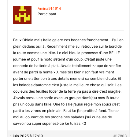
Amina914914
Participant
Faux Ohlala mais kelle galere ces becanes franchement . J’sui en
plein dedans osi là. Recemment j’me sui retrouvee sur le bord de
la route comme une idite. Le ciel bleu la promesse d’une BELLE
journee et pouf la moto s’eteint d’un coup. C’etait juste une
connerie de batterie à plat. J’avais totallement zappe de verifier
avant de partri la honte xD. mes t’as bien rison faut vraimant
porter une attention à ces details meme si ca semble ridicule. Et
les balades d’automne c’est juste la meilleure chose qui soit. Les
couleurs des feuilles l’oder de la terre ya pas à dire c’est magike .
J’avais prevu une sortie avec un groupe d’ami(e)u mes là tout a
pris un coup dans l’aile. Une fois ke j’aurai regle mon souci c’est
parti p les virees en plein air . Faut ke j’en profite à fond. Tiens-
moi au courant de tes prochaines balades j’sui curieuse de
savvoir ou super super est-ce ke tu iras <3
1 juin 2025 à 17h19
#17803