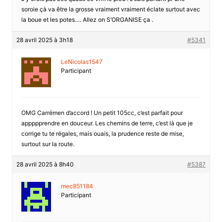
soroie çà va être la grosse vraiment vraiment éclate surtout avec
la boue et les potes…. Allez on S’ORGANISE ça .
28 avril 2025 à 3h18
#5341
LeNicolas1547
Participant
OMG Carrémen d’accord ! Un petit 105cc, c’est parfait pour
appppprendre en douceur. Les chemins de terre, c’est là que je
corrige tu te régales, mais ouais, la prudence reste de mise,
surtout sur la route.
28 avril 2025 à 8h40
#5387
mec851184
Participant