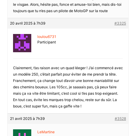
le visgae. Alors, hésite pas, fonce et amuse-toi bien, mais dis-toi
toujours que tu n’es pas un pilote de MotoGP sur la route
20 avril 2025 à 7h39
#3325
loulou6731
Participant
Clairement, t’as raison avec un quad léeger ! J’ai commencé avec
un modéle 250, c’était parfait pour éviter de me prendr la tête.
Franchement, ça change tout d’avoir une bonne maniabilité sur
des chemins boueux. Les 105cc, je saaaais pas, çà peux faire
mais ça va vite être limitant, c’est cool si t’es pas trop exigeant.
En tout cas, évite les marques trop chelou, reste sur du sûr. La
boue, c’est super fun, mais ça gaffe vite !
21 avril 2025 à 7h39
#3528
LeMartine