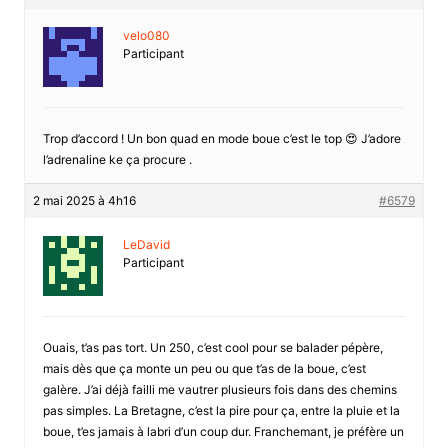
velo080
Participant
Trop d’accord ! Un bon quad en mode boue c’est le top 😍 J’adore
l’adrenaline ke ça procure .
2 mai 2025 à 4h16
#6579
LeDavid
Participant
Ouais, t’as pas tort. Un 250, c’est cool pour se balader pépère,
mais dès que ça monte un peu ou que t’as de la boue, c’est
galère. J’ai déjà failli me vautrer plusieurs fois dans des chemins
pas simples. La Bretagne, c’est la pire pour ça, entre la pluie et la
boue, t’es jamais à labri d’un coup dur. Franchemant, je préfère un