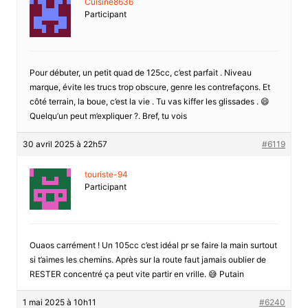
Cuisine8636
Participant
Pour débuter, un petit quad de 125cc, c’est parfait . Niveau
marque, évite les trucs trop obscure, genre les contrefaçons. Et
côté terrain, la boue, c’est la vie . Tu vas kiffer les glissades . 😄
Quelqu’un peut m’expliquer ?. Bref, tu vois
30 avril 2025 à 22h57
#6119
touriste-94
Participant
Ouaos carrément ! Un 105cc c’est idéal pr se faire la main surtout
si t’aimes les chemins. Après sur la route faut jamais oublier de
RESTER concentré ça peut vite partir en vrille. 😅 Putain
1 mai 2025 à 10h11
#6240