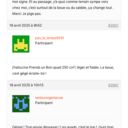
moi signe. Et au passage, y’a quoi comme terrain sympa vers
chez moi, c’est surtout de la boue ou du sabble, ça change tout .
Merci Je pige pas.
18 avril 2025 à 9h52
#2931
pas_le_temps9081
Participant
j’hallucine Prends un Bon quad 250 cm³, léger et fiable. La boue,
cest gégé éclate-toi !
18 avril 2025 à 10h15
#2941
serieuxogameuse
Participant
Génial ! Trop envie d’essayer ! Les quads, c’est le top ! J’suis trop