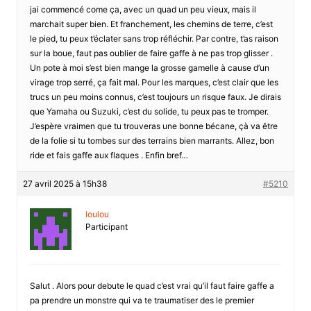
jai commencé come ça, avec un quad un peu vieux, mais il
marchait super bien. Et franchement, les chemins de terre, c’est
le pied, tu peux t’éclater sans trop réfléchir. Par contre, t’as raison
sur la boue, faut pas oublier de faire gaffe à ne pas trop glisser .
Un pote à moi s’est bien mange la grosse gamelle à cause d’un
virage trop serré, ça fait mal. Pour les marques, c’est clair que les
trucs un peu moins connus, c’est toujours un risque faux. Je dirais
que Yamaha ou Suzuki, c’est du solide, tu peux pas te tromper.
J’espère vraimen que tu trouveras une bonne bécane, çà va être
de la folie si tu tombes sur des terrains bien marrants. Allez, bon
ride et fais gaffe aux flaques . Enfin bref…
27 avril 2025 à 15h38
#5210
loulou
Participant
Salut . Alors pour debute le quad c’est vrai qu’il faut faire gaffe a
pa prendre un monstre qui va te traumatiser des le premier