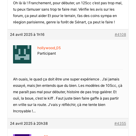
Oh là là ! Franchement, pour débuter, un 125cc c’est pas trop mal,
tu peux t’amuser sans trop te faire mal. Vérifie les avis sur les
forum, ça peut aider Et pour le terrain, t’as des coins sympa en
réegion parisienne, genre la forêt de Sénart, ça peut le faire !
24 avril 2025 à 1h16
#4108
hollywood_05
Participant
Ah ouais, le quad ça doit être une super expérience . J’ai jamais
essayé, mais j’en entends que du bien. Les modèles de 105cc, çà
me paraît pas mal pour débuter, histoire de pas trop galérer. Et
ouii, la boue, c’est le kiff . Faut juste bien faire gaffe à pas partir
en vrille sur la route. J’vais y réfléchir, çà me tente bien
Incroyable !…
24 avril 2025 à 20h38
#4355