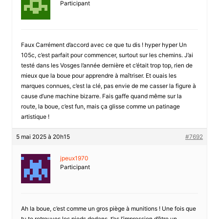
Participant
Faux Carrément d’accord avec ce que tu dis ! hyper hyper Un
105c, c’est parfait pour commencer, surtout sur les chemins. J’ai
testé dans les Vosges l’année dernière et c’était trop top, rien de
mieux que la boue pour apprendre à maîtriser. Et ouais les
marques connues, c’est la clé, pas envie de me casser la figure à
cause d’une machine bizarre. Fais gaffe quand même sur la
route, la boue, c’est fun, mais ça glisse comme un patinage
artistique !
5 mai 2025 à 20h15
#7692
jpeux1970
Participant
Ah la boue, c’est comme un gros piège à munitions ! Une fois que
tu te retrouves les pieds dedans, t’as l’impression d’être un