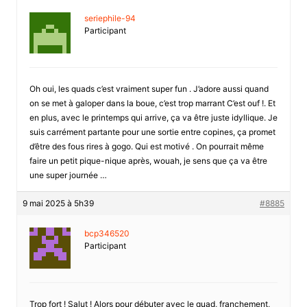
seriephile-94
Participant
Oh oui, les quads c’est vraiment super fun . J’adore aussi quand
on se met à galoper dans la boue, c’est trop marrant C’est ouf !. Et
en plus, avec le printemps qui arrive, ça va être juste idyllique. Je
suis carrément partante pour une sortie entre copines, ça promet
d’être des fous rires à gogo. Qui est motivé . On pourrait même
faire un petit pique-nique après, wouah, je sens que ça va être
une super journée …
9 mai 2025 à 5h39
#8885
bcp346520
Participant
Trop fort ! Salut ! Alors pour débuter avec le quad, franchement,