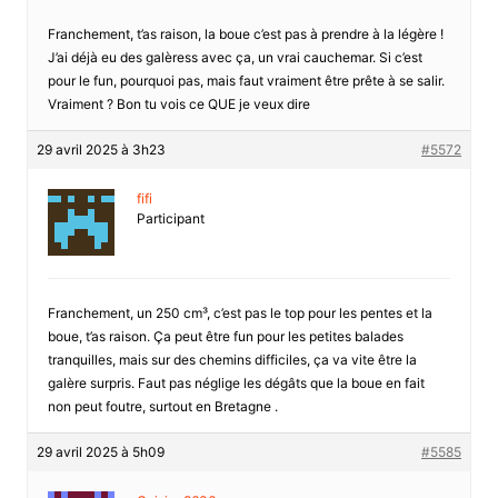
Franchement, t’as raison, la boue c’est pas à prendre à la légère !
J’ai déjà eu des galèress avec ça, un vrai cauchemar. Si c’est
pour le fun, pourquoi pas, mais faut vraiment être prête à se salir.
Vraiment ? Bon tu vois ce QUE je veux dire
29 avril 2025 à 3h23
#5572
fifi
Participant
Franchement, un 250 cm³, c’est pas le top pour les pentes et la
boue, t’as raison. Ça peut être fun pour les petites balades
tranquilles, mais sur des chemins difficiles, ça va vite être la
galère surpris. Faut pas néglige les dégâts que la boue en fait
non peut foutre, surtout en Bretagne .
29 avril 2025 à 5h09
#5585