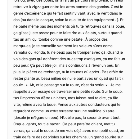
fois où, avec des potes, on a fait un parcours improvisé. On s’est
retrouvé à zigzaguer entre les arres comme des gamins. C’est le
genre d’expérience qui te fait sentir vivant, avec le vent dans le
dos (ou dans le casque, selon la qualité de ton équipement . ). Et
ne parle même pas des moments où tu te retrouves dans la boue,
ça glisse juste assez pour te faire rire aux éclats, surtout quand
t’as un ami qui tombe comme une patate . À propos des
marquues, je te conseille variment les valeurs sûres come
Yamaha ou Honda, tu ne peux pas te tromper avec çà. Quand je
vois des gars qui achètent des trucs trop exotiques, ça me fait un
peu peur. Çà peut être joli, mais continuons à rêver un peu. En
plus, la piècet de rechange, tu la trouves où après . Pas drôle de
rester planté au beau milieu de nulle part avec un quad qui fait «
couic . ». Ah, et le passage sur la route, c’est du sérieux . Je me
rappelle avoir essayé de traverser une petite route. Sur le coup,
t’as l’impression d’être un héros, mes laisse-moi te dire, ça file
vite, même avec la boue. Pense aux autres conducteurs qui te
regardant comme un extraterrestre sur une maihine bizarre
(désolé je m’égare un peu). N’oublie pas, la sécurité avant tout .
Csque, gants, tout le bazar . Ça peut paraître chiant, met tu
verras, ça vaut le coup. Je me vois déjà avec mon petit quad, en
train de faire des cabrioles sur les chemins, un grand sourire sur