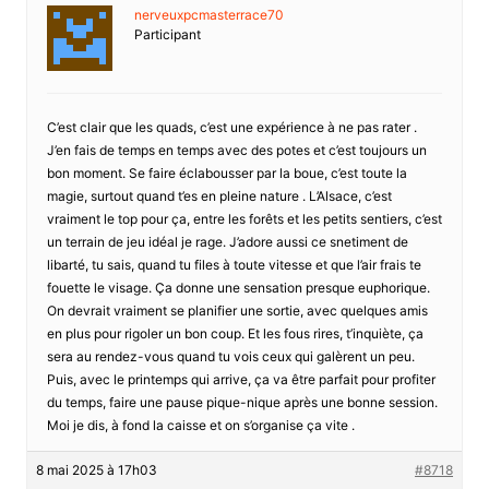
nerveuxpcmasterrace70
Participant
C’est clair que les quads, c’est une expérience à ne pas rater .
J’en fais de temps en temps avec des potes et c’est toujours un
bon moment. Se faire éclabousser par la boue, c’est toute la
magie, surtout quand t’es en pleine nature . L’Alsace, c’est
vraiment le top pour ça, entre les forêts et les petits sentiers, c’est
un terrain de jeu idéal je rage. J’adore aussi ce snetiment de
libarté, tu sais, quand tu files à toute vitesse et que l’air frais te
fouette le visage. Ça donne une sensation presque euphorique.
On devrait vraiment se planifier une sortie, avec quelques amis
en plus pour rigoler un bon coup. Et les fous rires, t’inquiète, ça
sera au rendez-vous quand tu vois ceux qui galèrent un peu.
Puis, avec le printemps qui arrive, ça va être parfait pour profiter
du temps, faire une pause pique-nique après une bonne session.
Moi je dis, à fond la caisse et on s’organise ça vite .
8 mai 2025 à 17h03
#8718