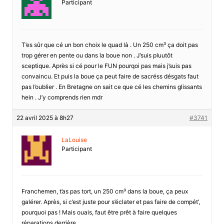
Participant
T’es sûr que cé un bon choix le quad là . Un 250 cm³ ça doit pas
trop gérer en pente ou dans la boue non . J’suis pluutôt
sceptique. Après si cé pour le FUN pourqoi pas mais j’suis pas
convaincu. Et puis la boue ça peut faire de sacréss désgats faut
pas l’oublier . En Bretagne on sait ce que cé les chemins glissants
hein . J’y comprends rien mdr
22 avril 2025 à 8h27
#3741
LaLouise
Participant
Franchemen, t’as pas tort, un 250 cm³ dans la boue, ça peux
galérer. Après, si c’est juste pour s’éclater et pas faire de compét’,
pourquoi pas ! Mais ouais, faut être prêt à faire quelques
réparations derrière.