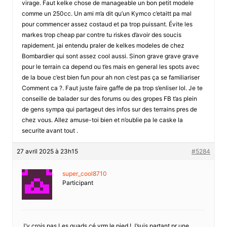
virage. Faut kelke chose de manageable un bon petit modele
comme un 250cc. Un ami m’a dit qu’un Kymco c’etaitt pa mal
pour commencer assez costaud et pa trop puissant. Évite les
markes trop cheap par contre tu riskes d’avoir des soucis
rapidement. jai entendu praler de kelkes modeles de chez
Bombardier qui sont assez cool aussi. Sinon grave grave grave
pour le terrain ca depend ou t’es mais en general les spots avec
de la boue c’est bien fun pour ah non c’est pas ça se familiariser
Comment ca ?. Faut juste faire gaffe de pa trop s’enliser lol. Je te
conseille de balader sur des forums ou des gropes FB t’as plein
de gens sympa qui partageut des infos sur des terrains pres de
chez vous. Allez amuse-toi bien et n’oublie pa le caske la
securite avant tout .
27 avril 2025 à 23h15
#5284
super_cool8710
Participant
J’y crois pas Les quads cé vrm le pied ! J’suis partant pr une