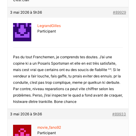
3 mai 2026 à 5h36
#89929
LegrandGilles
Participant
Pas du tout Franchemen, je comprends tes doutes. J’ai une
copine ki a un Posaris Sportsman et elle en est très satisfaite,
mais cest vrai que certains ont eu des soucis de fiabilite ^^. Si le
vendeur a l’air louche, fais gaffe, tu prrais eviter des ennuis. pr la
conduite, c’est pas trop complique, meme pr quelkun ki derbute.
Par contre, niveau reparations ca peut vite chiffrer selon les
problèmes. Perso, j’irai inspecter le quad a fond avant de craquer,
histware d’etre trankille. Bone chance
3 mai 2026 à 5h36
#89933
movie_fano92
Participant