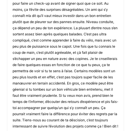
pour faire un check-up avant de signer quoi que ce soit. Au
moins, ça t’évite des surprises désagréables. Un ami qui s’y
connaît m’a dit qu’il vaut mieux investir dans un bon entretien
plutôt que de pleurer sur des pannes ensuite. Niveau conduite,
ça dépend un peu de ton expérience. La pluuart d’entre nous s’en
sortent assez bien après quelques balades. C’est pas ultra
compliqué, c’est comme apprender à faire du vélo, mais avec un
peu plus de puissance sous le capot. Une fois que tu connais le
coup de main, c’est plutôt agréeable, et çà fait plaisir de
s’échapper un peu en nature avec des copines. Je te cnseillerais
de faire quelques essas en fonction de ce que tu peux, ça te
permettra de voir si tu te sens à l’aise. Certains modèles sont un
peu plus lourds et en effet, c’est pas toujors super facile de les
manœuvrer en terrain accidenté. En gros, ce modèle peut être
géenial si tu tombes sur un bon véhicule bien entretenu, met il
faut être vraiment prudente. Si tu veux mon avis, prend bien le
temps de t’informer, d’écouter des retours d’expérience et pis fais-
toi accompagner par quelqu’un qui s’y connaît un peu. Ça
pourrait vraiment faire la différence pour éviter des regrets par la
suite. Tiens-nous au courant de ta déscision, c’est toujours
interressant de suivre l’évolution des projets comme ça ! Bien dit !