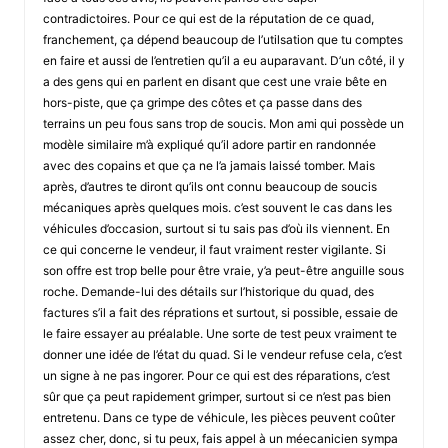
contradictoires. Pour ce qui est de la réputation de ce quad,
franchement, ça dépend beaucoup de l’utilsation que tu comptes
en faire et aussi de l’entretien qu’il a eu auparavant. D’un côté, il y
a des gens qui en parlent en disant que cest une vraie bête en
hors-piste, que ça grimpe des côtes et ça passe dans des
terrains un peu fous sans trop de soucis. Mon ami qui possède un
modèle similaire m’à expliqué qu’il adore partir en randonnée
avec des copains et que ça ne l’a jamais laissé tomber. Mais
après, d’autres te diront qu’ils ont connu beaucoup de soucis
mécaniques après quelques mois. c’est souvent le cas dans les
véhicules d’occasion, surtout si tu sais pas d’où ils viennent. En
ce qui concerne le vendeur, il faut vraiment rester vigilante. Si
son offre est trop belle pour être vraie, y’a peut-être anguille sous
roche. Demande-lui des détails sur l’historique du quad, des
factures s’il a fait des réprations et surtout, si possible, essaie de
le faire essayer au préalable. Une sorte de test peux vraiment te
donner une idée de l’état du quad. Si le vendeur refuse cela, c’est
un signe à ne pas ingorer. Pour ce qui est des réparations, c’est
sûr que ça peut rapidement grimper, surtout si ce n’est pas bien
entretenu. Dans ce type de véhicule, les pièces peuvent coûter
assez cher, donc, si tu peux, fais appel à un méecanicien sympa