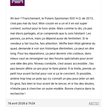
Ah bon ? Franchemant, le Polaris Sportsman 500 H.O. de 2013,
c’est pas mal du tout. Mon cousin en a un et il en est super
content, surtout pour le hors-piste. Mais comme tu dis, y’a pas
mal d’avis partagés, et je comprends que tu sois hésitant. Les
pannes, ça arrive, mais ça dépend aussi de l’entretien. Si le
vendeur a l’air louche, fais attention. Vérifie bien l’état général du
quad, demande à voir son historique d’entretien, ça peut en dire
long. Pour les réparations, ça peut devenir vite coûteux, donc
mieux vaut se renseigner sur des forums spécialisés pour avoir
une idée des prix. Niveau conduite, c’est assez accessible ; t’as
pas besoin d’être un pro pour te faire plaisir. À la limite, prends un
petit tour avant l’achat pour voir si ça te convient. Si possible,
amène trop trop un pote qui s’y connaît un peu pour jeter un œil.
En gros, fais bien le tour avant de te lancer, et si t’as des doutes,
n’hésite pas à chercher un autre modèle. Bonne chance dans ta
recherche !
18 avril 2026 à 7h24
#87757