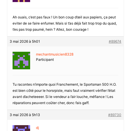
Ah ouais, c’est pas faux ! Un bon coup d’œil aux papiers, ça peut
eviter de se faire enfumer. Mais si t’as déjà fait trop trop du quad,
t’es pas trop paumé, hein ? Allez, bon courage !
3 mai 2026 à 5h01
#89674
mechantmusicien8328
Participant
Tu racontes n’importe quoi Franchement, le Sportsman 500 H.O.
est bien côté pour le horsrpiste, mais faut vraiment vérifier l’état
avant d’acheteeeer. Si le vendeur a l’air louche, méfiance ! Les
réparations peuvent coûter cher, donc fais gaff.
3 mai 2026 à 5h13
#89730
dj