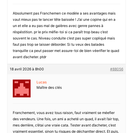
Absolument pas Franchemen ce modèle a ses avantages mais
vaut mieux pas te lancer tête baissée ! J’ai une copine qui en a
un et elle a eu pas mal de galères avec genre pannes à
réspéstition. pr le prix méfie-toi si ca paraît trop beau c’est
souvent le cas. Niveau conduite c’est pas super copliqué mais
faut pas trop se laisser déborder. Si tu veux des balades
tranquille ca peut passer met assure-toi de bien véerifier le quad
avant d’acheter. ptdr
18 avril 2026 à 8h00
#88056
Lucas
Maître des clés
Franchement, vous avez tous raison, faut vraiment se méefier
des vendeurs. Une fois, un ami a acheté un quad, il avait l’air top,
mes derrière, c’étai une vraie cata. Tester avant d’acheter, c’est
vraiment essentiel, sinon tu risques de déchantter direct. Et puis,