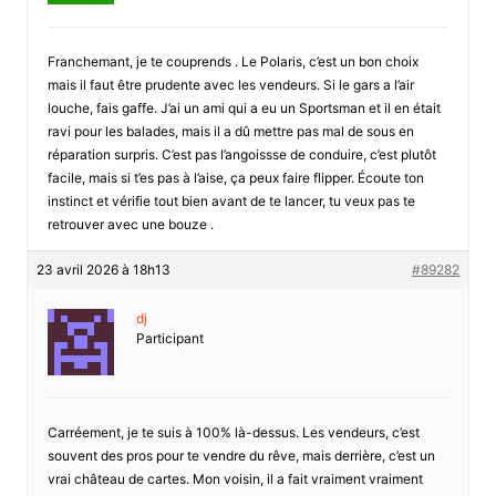
Franchemant, je te couprends . Le Polaris, c’est un bon choix
mais il faut être prudente avec les vendeurs. Si le gars a l’air
louche, fais gaffe. J’ai un ami qui a eu un Sportsman et il en était
ravi pour les balades, mais il a dû mettre pas mal de sous en
réparation surpris. C’est pas l’angoissse de conduire, c’est plutôt
facile, mais si t’es pas à l’aise, ça peux faire flipper. Écoute ton
instinct et vérifie tout bien avant de te lancer, tu veux pas te
retrouver avec une bouze .
23 avril 2026 à 18h13
#89282
dj
Participant
Carréement, je te suis à 100% là-dessus. Les vendeurs, c’est
souvent des pros pour te vendre du rêve, mais derrière, c’est un
vrai château de cartes. Mon voisin, il a fait vraiment vraiment