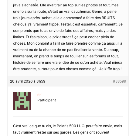
j’avais achetée. Elle avait l’air au top sur les photos et tout, mes
une fois sur la route, c’etait un vrai cauchemar. Genre, à peine
trois jours après l’achat, elle a commencé à faire des BRUITS
chelous, j’ai vraiment flippé. Tester, c’est essentiel, carrémentt. Je
comprends que tu as envie de faire des affaires, mais y a des
limites. Et t’as raison, le prix attractif, ça peut cacher plein de
choses. Mon conjoint a failil se faire prendre comme ça aussi, il a
vraiment eu de la chance de ne pas finaliser la vente. Du coup,
maintenant, on prend le temps de fouiller sur les forums et tout,
histoire de se faire une vraie idée de ce qu’on achète. Vaut mieux
être prudente, surtout pour des choses comme çà ! Je kiffe trop !
20 avril 2026 à 3h59
#88599
riri
Participant
C’est vrai ce que tu dis, le Polaris 500 H. O. peut faire envie, mais
faut vraiment rester sur ses gardes. Les gens ont souvent