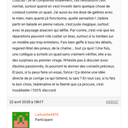
Coucou ! Je te comprends totalement, ces hésitations c’est
normal, surtout quand on veut investir dans quelque chose de
costaud comme un quad. J’ai aussi eu ma dose de galères avec
le mien, mais quand çà fonctionne, quelle sensation ! J’adore
partir en balade en pleine nature, c’est juste magique, surtout
avec le paysage alsacien qui défile. Par contre, c’est vrai que les
réparations peuvent vite coûter un bras, surtout si tu tombes sur
un modèle pas trop entretenu. Fais bien gaffe à tous les détails,
regared l’état des pneus, de la chaîne… tout ça quoi ! Une fois,
une collègue a acheté un quad sans vraiment vérifier, elle a eu
des surprises au premier virage. N’hésite pas à discuter avec
d’autres passionnés, ils pourront te donner des conseils précieux.
Et puis, si tu peux faire un essai, fonce ! Ça donne une idée
directe de je corrige ce qui t’attend, tu sais ? En tout cas, si tu fais
le bon choix, l’adrénaline et la liberté que ça procure, c’est
inoubliable ! 100% d’accord
22 avril 2026 à 19h17
#89087
LaAurelie4874
Participant