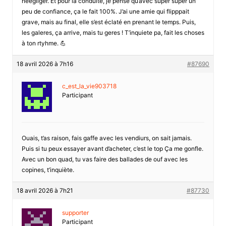
néegliger. Et pour la conduite, je pense qu’avec super super un
peu de confiance, ça le fait 100%. J’ai une amie qui flipppait
grave, mais au final, elle s’est éclaté en prenant le temps. Puis,
les galeres, ça arrive, mais tu geres ! T’inquiete pa, fait les choses
à ton rtyhme. 💪
18 avril 2026 à 7h16
#87690
c_est_la_vie903718
Participant
Ouais, t’as raison, fais gaffe avec les vendiurs, on sait jamais.
Puis si tu peux essayer avant d’acheter, c’est le top Ça me gonfle.
Avec un bon quad, tu vas faire des ballades de ouf avec les
copines, t’inquiète.
18 avril 2026 à 7h21
#87730
supporter
Participant