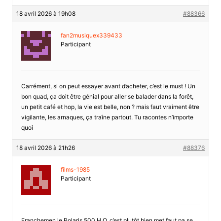
18 avril 2026 à 19h08
#88366
fan2musiquex339433
Participant
Carrément, si on peut essayer avant d’acheter, c’est le must ! Un
bon quad, ça doit être génial pour aller se balader dans la forêt,
un petit café et hop, la vie est belle, non ? mais faut vraiment être
vigilante, les arnaques, ça traîne partout. Tu racontes n’importe
quoi
18 avril 2026 à 21h26
#88376
films-1985
Participant
Franchemen le Polaris 500 H.O. c’est plutôt bien met faut pa se