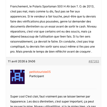
Franchement, le Polaris Sportsman 500 H Ah bon ?. O. de 2013,
c’est pas mal, mais comme tu dis, faut pas se fier aux
apparences. Si le vendeur a l’air louche, peut-être que tu devrais
faire des vérifications plus poussées, genre lui demander des
documents d’entretien ou un essai avant de sortir le cash. Niveau
réparations, c’est vrai que certains ont eu des soucis, mais ça
dépend beaucoup de l’utilisation que t’een fais. Si tu t’en sers
raisonnablement, ça devrait le faiire. En conduite, c’est pas trop
compliiqué, tu devrais t’en sortir sans souci même si t’es pas une
pro. Mais prends le temps de bien réfléchir avant de craqumr .
11 avril 2026 à 3h06
#87263
petitotouriste05
Participant
Super cool C’est clair, faut vraiment pas se laisser berner par
l’apparence. Les docs d’entretien, c’est super important, ça peut
te sauver la mise. Niveau utilisattttion, si tu le pistes bien, y’a pas