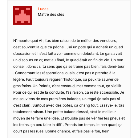
Lucas
Maître des clés
N’importe quoi Ah, t’as bien raison de te méfier des vendeurs,
cest souvent la que ça pêche . J’ai un pote qui a achetè un quad
d’occasion et il s’est fait avoir comme un débutant. Le gars avait
un discours en or, met au final, le quad était en fin de vie. Un bon
conseil, donc : si tu sens que ça se trame pas bien, fais demi-tour
. Concernant les résparations, ouais, c’est pas à prendre à la
légère. Faut toujours regarer l’historique, çà peux te sauver de
gros fraiss. Un Polaris, c’est costaud, met comme tout, ça vieillit.
Pour ce qui est de la conduite, t’as raison, ça reste accessible. Je
me souviens de mes premiéres balades, un régal (je sais pas si
c’est clair). Surtout avec des potes, ça chang tout. Essaye-le, t’as
totalement raison. Une petite balade d’essai, c’est le meilleur
moyen de te faire une idée. Et n’oublie pas de vérifier les pneus et
les freins, ça peu faire la diff’ . Prends ton temps, le bon quad, ça
court pas les rues. Bonne chance, et fais pas le fou, hein