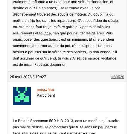
vraiment confiance à un type pour une voiture d’occasion, et
devine quoi ? Un an apres, il se retrouve avec un pot
d’échapement troué et des soucis de moteur. Du coup, il a dû
mettre un fric fou dans les réparations. C’est pas l’idée du siècle,
ça. Vraiment, faut toujours faire gaffe aux petits détails, les
assurements et tout ça, rien que pour éviter les galères. Puis
ouais, poser des questions, c’est un minimum. Et si le vendeur
commence à tourner autour du pot, c’est suspect. Il faut pas
hésiter à pousser sur la véracité des papiers, un bon vendeur, il
doit assumer ce qu’il vend, tu vois ? Allez, camarade, vigilance
est de mise ! Faut pas déconner
25 avril 2026 à 10h27
#89529
polar4964
Participant
Le Polaris Sportsman 500 H.O. 2013, cest un modèle qui suscite
pas mal de derbat. Je comprends que tu te sens un peu perdue
face à tous ces avis, ils peuvent parfos être super