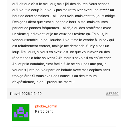
qu’il dit que c’est le meilleur, mais j’ai des doutes. Vous pensez
qu’il vaut le coup ? Je veux pas me retrouver avec une m**** au
bout de deux semaines. J’ai lu des avis, mais c’est toujours mitigé.
Des gens dient que c’est super pr le hors-piste, mais d’autres
parlent de pannes fréquentes. J’ai déjà eu des problèmes avec
un vieux quad avant, et je ne veux pas revivre ça. En plus, le
vendeur semble un peu louche. Il veut me le vendre à un prix qui
est relativement correct, mais je me demande s’il n’y a pas un
loup. D’ailleurs, si vous en avez, est-ce que vous avez eu des
réparations à faire souvent ? J’aimerais savoir si ça coûte cher.
Ah, et pr la conduite, c’est facile ? Je ne chui pas une pro, je
voudrais juste pouvoir parti en balade avec mes copines sans
trop galérer. Si vous avez des conseils ou des retours
d’expésrience, je chui preneuse. merci !
11 avril 2026 à 2h29
#87260
phobie_admin
Participant