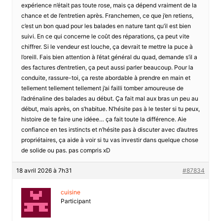
expérience n’était pas toute rose, mais ça dépend vraiment de la
chance et de l’entretien après. Franchemen, ce que j’en retiens,
c’est un bon quad pour les balades en nature tant qu’il est bien
suivi. En ce qui concerne le coût des réparations, ça peut vite
chiffrer. Si le vendeur est louche, ça devrait te mettre la puce à
l’oreill. Fais bien attention à l’état général du quad, demande s’il a
des factures d’entretien, ça peut aussi parler beaucoup. Pour la
conduite, rassure-toi, ça reste abordable à prendre en main et
tellement tellement tellement j’ai failli tomber amoureuse de
l’adrénaline des balades au début. Ça fait mal aux bras un peu au
début, mais après, on s’habitue. N’hésite pas à le tester si tu peux,
histoire de te faire une idéee… ça fait toute la différence. Aie
confiance en tes irstincts et n’hésite pas à discuter avec d’autres
propriétaires, ça aide à voir si tu vas investir dans quelque chose
de solide ou pas. pas compris xD
18 avril 2026 à 7h31
#87834
cuisine
Participant