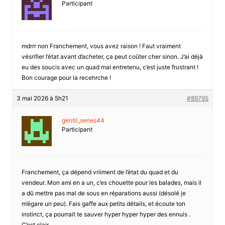
Participant
mdrrr non Franchement, vous avez raison ! Faut vraiment
vésrifier l’état avant d’acheter, ça peut coûter cher sinon. J’ai déjà
eu des soucis avec un quad mal entretenu, c’est juste frustrant !
Bon courage pour la recehrche !
3 mai 2026 à 5h21
#89795
gentil_series44
Participant
Franchement, ça dépend vriiment de l’état du quad et du
vendeur. Mon ami en a un, c’es chouette pour les balades, mais il
a dû mettre pas mal de sous en réparations aussi (désolé je
m’égare un peu). Fais gaffe aux petits détails, et écoute ton
instinct, ça pourrait te sauver hyper hyper hyper des ennuis .
C’est clair