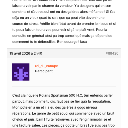
laisser avoir par le charme du vendeur. Y’a des gens qui en son
conetnts et d’autres qui ont eu des galères alors méfiance ! Si t’as
déjà eu un vieux quad tu sais que ça peut vite devenir une
source de stress. Vérifie bien l’état avant de prendre le risque et si
tu peux fais un tour avec pour voir si çà te plaît vrmt. Pour la
conduite en général c’est pa trop compliqué mais ça dépend de
commeent tu te débrouilles. Bon courage ! faux
19 avril 2026 à 2h40
#88420
roi_du_canape
Participant
C’est clair que le Polaris Sportsman 500 H.O, t’en entends parler
partout, mais comme tu dis, faut pas se fier qu’à la réeputation.
Mon pote en a un et il a eu des galères à gogo niveau
réparations. Le genre de petit souci qui commence avec un bruit
chelou et puis, bam ! Tu te retrouves avec l’engin immobilisé et
une facture salée. Les pièces, ça coûte un bras ! Je suis pas trop