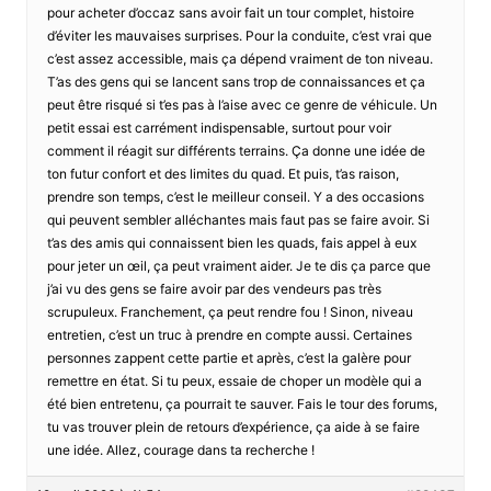
pour acheter d’occaz sans avoir fait un tour complet, histoire
d’éviter les mauvaises surprises. Pour la conduite, c’est vrai que
c’est assez accessible, mais ça dépend vraiment de ton niveau.
T’as des gens qui se lancent sans trop de connaissances et ça
peut être risqué si t’es pas à l’aise avec ce genre de véhicule. Un
petit essai est carrément indispensable, surtout pour voir
comment il réagit sur différents terrains. Ça donne une idée de
ton futur confort et des limites du quad. Et puis, t’as raison,
prendre son temps, c’est le meilleur conseil. Y a des occasions
qui peuvent sembler alléchantes mais faut pas se faire avoir. Si
t’as des amis qui connaissent bien les quads, fais appel à eux
pour jeter un œil, ça peut vraiment aider. Je te dis ça parce que
j’ai vu des gens se faire avoir par des vendeurs pas très
scrupuleux. Franchement, ça peut rendre fou ! Sinon, niveau
entretien, c’est un truc à prendre en compte aussi. Certaines
personnes zappent cette partie et après, c’est la galère pour
remettre en état. Si tu peux, essaie de choper un modèle qui a
été bien entretenu, ça pourrait te sauver. Fais le tour des forums,
tu vas trouver plein de retours d’expérience, ça aide à se faire
une idée. Allez, courage dans ta recherche !