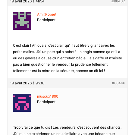
19 avril 2026 à 4h54
#88437
Amir.Robert
Participant
C’est clair ! Ah ouais, c’est clair qu’il faut être vigilant avec les
petits malins. J’ai un pote qui a acheté un engin comme ça et il a
eu des galères à cause d’un entretien bâclé. Fais gaffe et n’hésite
pas à bien questionner le vendeur, la prudence tellement
tellement c’est la mère de la sécurité, comme on dit ici !
19 avril 2026 à 9h38
#88466
muscux1990
Participant
Trop vrai ce que tu dis ! Les vendeurs, c’est souvent des charlots.
J’ai eu une expérience un peu similaire avec une bécane que