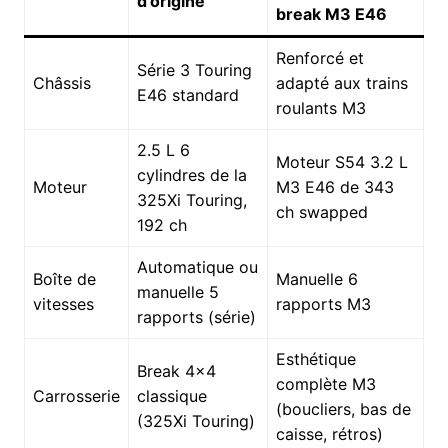
d’origine
break M3 E46
Renforcé et
Série 3 Touring
Châssis
adapté aux trains
E46 standard
roulants M3
2.5 L 6
Moteur S54 3.2 L
cylindres de la
Moteur
M3 E46 de 343
325Xi Touring,
ch swapped
192 ch
Automatique ou
Boîte de
Manuelle 6
manuelle 5
vitesses
rapports M3
rapports (série)
Esthétique
Break 4×4
complète M3
Carrosserie
classique
(boucliers, bas de
(325Xi Touring)
caisse, rétros)