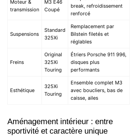
Moteur &
M3 E46
break, refroidissement
transmission
Coupé
renforcé
Remplacement par
Standard
Suspensions
Bilstein filetés et
325Xi
réglables
Original
Étriers Porsche 911 996,
Freins
325Xi
disques plus
Touring
performants
Ensemble complet M3
325Xi
Esthétique
avec boucliers, bas de
Touring
caisse, ailes
Aménagement intérieur : entre
sportivité et caractère unique