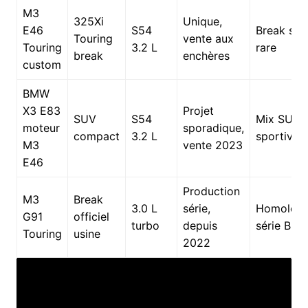
M3
325Xi
Unique,
E46
S54
Break spo
Touring
vente aux
Touring
3.2 L
rare
break
enchères
custom
BMW
X3 E83
Projet
SUV
S54
Mix SUV-
moteur
sporadique,
compact
3.2 L
sportive
M3
vente 2023
E46
Production
M3
Break
3.0 L
série,
Homologa
G91
officiel
turbo
depuis
série BM
Touring
usine
2022