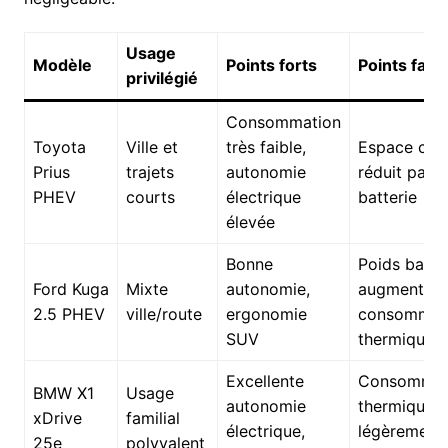
Usage
Modèle
Points forts
Points faibl
privilégié
Consommation
Toyota
Ville et
très faible,
Espace coff
Prius
trajets
autonomie
réduit par
PHEV
courts
électrique
batterie
élevée
Bonne
Poids batte
Ford Kuga
Mixte
autonomie,
augmentant
2.5 PHEV
ville/route
ergonomie
consommat
SUV
thermique
Excellente
Consommat
BMW X1
Usage
autonomie
thermique
xDrive
familial
électrique,
légèrement
25e
polyvalent