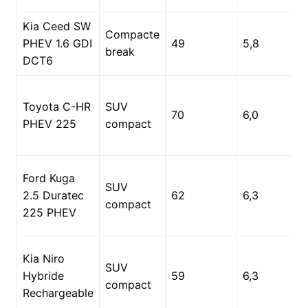
Kia Ceed SW
Compacte
PHEV 1.6 GDI
49
5,8
break
DCT6
Toyota C-HR
SUV
70
6,0
PHEV 225
compact
Ford Kuga
SUV
2.5 Duratec
62
6,3
compact
225 PHEV
Kia Niro
SUV
Hybride
59
6,3
compact
Rechargeable