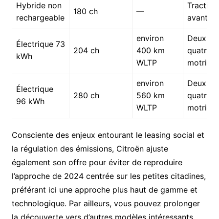
Hybride non
Traction
180 ch
—
rechargeable
avant
environ
Deux ou
Électrique 73
204 ch
400 km
quatre r
kWh
WLTP
motrice
environ
Deux ou
Électrique
280 ch
560 km
quatre r
96 kWh
WLTP
motrice
Consciente des enjeux entourant le leasing social et
la régulation des émissions, Citroën ajuste
également son offre pour éviter de reproduire
l’approche de 2024 centrée sur les petites citadines,
préférant ici une approche plus haut de gamme et
technologique. Par ailleurs, vous pouvez prolonger
la découverte vers d’autres modèles intéressants