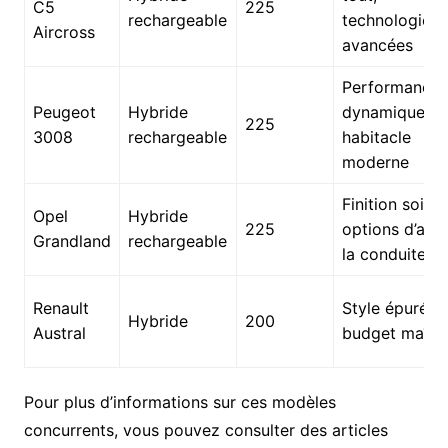
C5
225
rechargeable
technologies
Aircross
avancées
Performances
Peugeot
Hybride
dynamiques,
225
3008
rechargeable
habitacle
moderne
Finition soign
Opel
Hybride
225
options d’aide
Grandland
rechargeable
la conduite
Renault
Style épuré,
Hybride
200
Austral
budget maîtri
Pour plus d’informations sur ces modèles
concurrents, vous pouvez consulter des articles