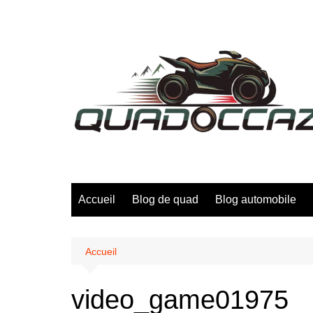
Aller
au
contenu
Accueil
Blog de quad
Blog automobile
Accueil
video_game01975