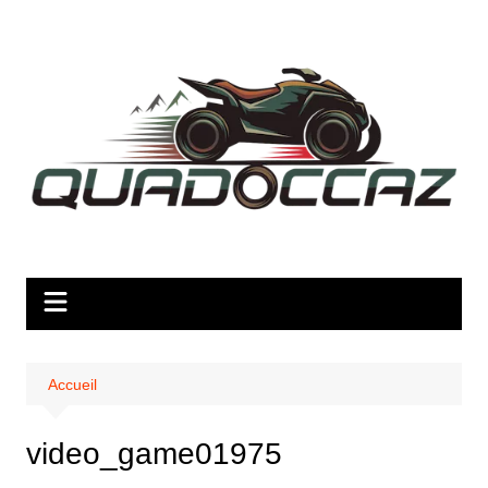
Aller
au
contenu
Accueil
video_game01975