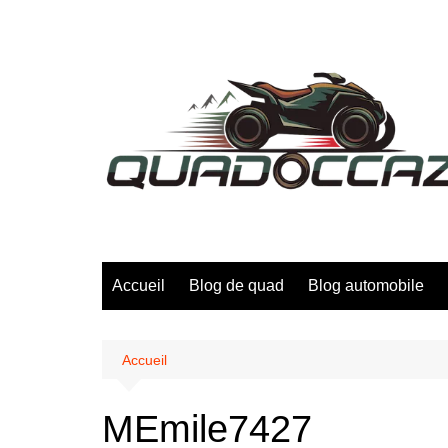
Aller
au
contenu
Accueil
Blog de quad
Blog automobile
Accueil
MEmile7427