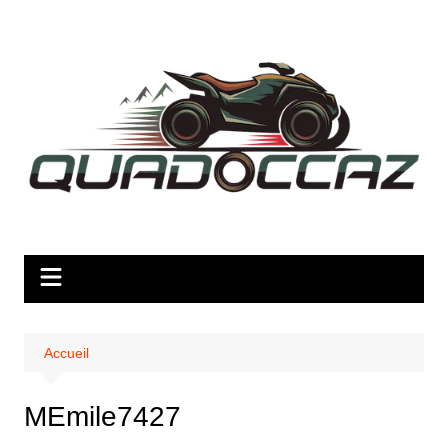
Aller
au
contenu
Accueil
MEmile7427