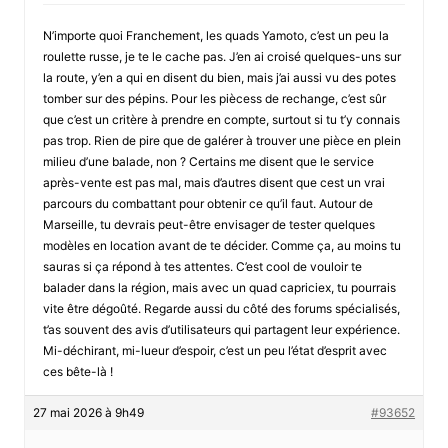
N’importe quoi Franchement, les quads Yamoto, c’est un peu la
roulette russe, je te le cache pas. J’en ai croisé quelques-uns sur
la route, y’en a qui en disent du bien, mais j’ai aussi vu des potes
tomber sur des pépins. Pour les piècess de rechange, c’est sûr
que c’est un critère à prendre en compte, surtout si tu t’y connais
pas trop. Rien de pire que de galérer à trouver une pièce en plein
milieu d’une balade, non ? Certains me disent que le service
après-vente est pas mal, mais d’autres disent que cest un vrai
parcours du combattant pour obtenir ce qu’il faut. Autour de
Marseille, tu devrais peut-être envisager de tester quelques
modèles en location avant de te décider. Comme ça, au moins tu
sauras si ça répond à tes attentes. C’est cool de vouloir te
balader dans la région, mais avec un quad capriciex, tu pourrais
vite être dégoûté. Regarde aussi du côté des forums spécialisés,
t’as souvent des avis d’utilisateurs qui partagent leur expérience.
Mi-déchirant, mi-lueur d’espoir, c’est un peu l’état d’esprit avec
ces bête-là !
27 mai 2026 à 9h49
#93652