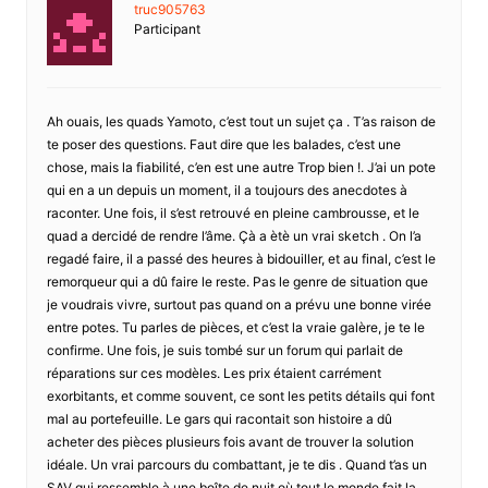
truc905763
Participant
Ah ouais, les quads Yamoto, c’est tout un sujet ça . T’as raison de
te poser des questions. Faut dire que les balades, c’est une
chose, mais la fiabilité, c’en est une autre Trop bien !. J’ai un pote
qui en a un depuis un moment, il a toujours des anecdotes à
raconter. Une fois, il s’est retrouvé en pleine cambrousse, et le
quad a dercidé de rendre l’âme. Çà a ètè un vrai sketch . On l’a
regadé faire, il a passé des heures à bidouiller, et au final, c’est le
remorqueur qui a dû faire le reste. Pas le genre de situation que
je voudrais vivre, surtout pas quand on a prévu une bonne virée
entre potes. Tu parles de pièces, et c’est la vraie galère, je te le
confirme. Une fois, je suis tombé sur un forum qui parlait de
réparations sur ces modèles. Les prix étaient carrément
exorbitants, et comme souvent, ce sont les petits détails qui font
mal au portefeuille. Le gars qui racontait son histoire a dû
acheter des pièces plusieurs fois avant de trouver la solution
idéale. Un vrai parcours du combattant, je te dis . Quand t’as un
SAV qui ressemble à une boîte de nuit où tout le monde fait la