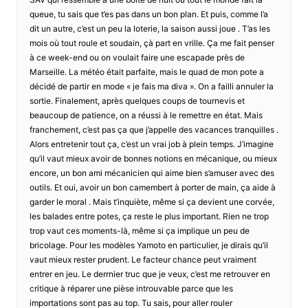
queue, tu sais que t’es pas dans un bon plan. Et puis, comme l’a
dit un autre, c’est un peu la loterie, la saison aussi joue . T’as les
mois où tout roule et soudain, çà part en vrille. Ça me fait penser
à ce week-end ou on voulait faire une escapade près de
Marseille. La météo était parfaite, mais le quad de mon pote a
décidé de partir en mode « je fais ma diva ». On a failli annuler la
sortie. Finalement, après quelques coups de tournevis et
beaucoup de patience, on a réussi à le remettre en état. Mais
franchement, c’est pas ça que j’appelle des vacances tranquilles .
Alors entretenir tout ça, c’est un vrai job à plein temps. J’imagine
qu’il vaut mieux avoir de bonnes notions en mécanique, ou mieux
encore, un bon ami mécanicien qui aime bien s’amuser avec des
outils. Et oui, avoir un bon camembert à porter de main, ça aide à
garder le moral . Mais t’inquiète, même si ça devient une corvée,
les balades entre potes, ça reste le plus important. Rien ne trop
trop vaut ces moments-là, même si ça implique un peu de
bricolage. Pour les modèles Yamoto en particulier, je dirais qu’il
vaut mieux rester prudent. Le facteur chance peut vraiment
entrer en jeu. Le derrnier truc que je veux, c’est me retrouver en
critique à réparer une pièse introuvable parce que les
importations sont pas au top. Tu sais, pour aller rouler