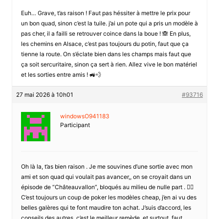
Euh… Grave, t’as raison ! Faut pas héssiter à mettre le prix pour
un bon quad, sinon c’est la tuile. j’ai un pote qui a pris un modèle à
pas cher, il a failli se retrouver coince dans la boue ! 🙈 En plus,
les chemins en Alsace, c’est pas toujours du potin, faut que ça
tienne la route. On s’éclate bien dans les champs mais faut que
ça soit sercuritaire, sinon ça sert à rien. Allez vive le bon matériel
et les sorties entre amis ! 🚜💨
27 mai 2026 à 10h01
#93716
windowsO941183
Participant
Oh là la, t’as bien raison . Je me souvines d’une sortie avec mon
ami et son quad qui voulait pas avancer,, on se croyait dans un
épisode de “Châteauvallon”, bloqués au milieu de nulle part . 🤦‍♀️
C’est toujours un coup de poker les modèles cheap, j’en ai vu des
belles galères qui te font maudire ton achat. J’suis d’accord, les
conseils des autres, c’est le meilleur remède, et surtout, faut