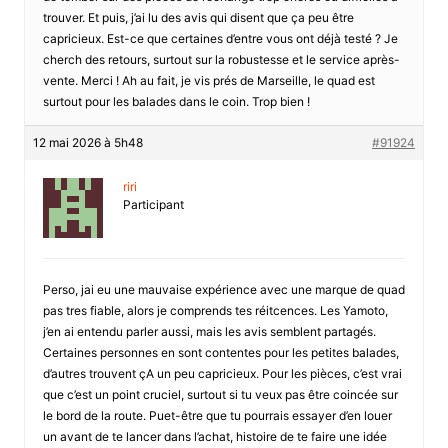
trouver. Et puis, j’ai lu des avis qui disent que ça peu être
capricieux. Est-ce que certaines d’entre vous ont déjà testé ? Je
cherch des retours, surtout sur la robustesse et le service après-
vente. Merci ! Ah au fait, je vis prés de Marseille, le quad est
surtout pour les balades dans le coin. Trop bien !
12 mai 2026 à 5h48
#91924
riri
Participant
Perso, jai eu une mauvaise expérience avec une marque de quad
pas tres fiable, alors je comprends tes réitcences. Les Yamoto,
j’en ai entendu parler aussi, mais les avis semblent partagés.
Certaines personnes en sont contentes pour les petites balades,
d’autres trouvent çA un peu capricieux. Pour les pièces, c’est vrai
que c’est un point cruciel, surtout si tu veux pas être coincée sur
le bord de la route. Puet-être que tu pourrais essayer d’en louer
un avant de te lancer dans l’achat, histoire de te faire une idée