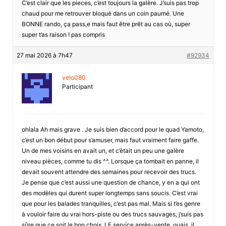
C’est clair que les pieces, c’est toujours la galère. J’suis pas trop
chaud pour me retrouver bloqué dans un coin paumé. Une
BONNE rando, ça pass,e mais faut être prêt au cas où, super
super t’as raison ! pas compris
27 mai 2026 à 7h47
#92934
velo080
Participant
ohlala Ah mais grave . Je suis bien d’accord pour le quad Yamoto,
c’est un bon début pour s’amuser, mais faut vraiment faire gaffe.
Un de mes voisins en avait un, et c’était un peu une galère
niveau pièces, comme tu dis ^^. Lorsque ça tombait en panne, il
devait souvent attendre des semaines pour recevoir des trucs.
Je pense que c’est aussi une question de chance, y en a qui ont
des modèles qui durent super longtemps sans soucis. C’est vrai
que pour les balades tranquilles, c’est pas mal. Mais si t’es genre
à vouloir faire du vrai hors-piste ou des trucs sauvages, j’suis pas
sûre que ce soit le bon choix. LE service après-vente, ouais, il