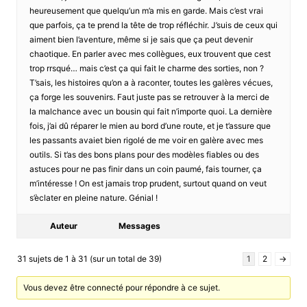
heureusement que quelqu’un m’a mis en garde. Mais c’est vrai
que parfois, ça te prend la tête de trop réfléchir. J’suis de ceux qui
aiment bien l’aventure, même si je sais que ça peut devenir
chaotique. En parler avec mes collègues, eux trouvent que cest
trop rrsqué… mais c’est ça qui fait le charme des sorties, non ?
T’sais, les histoires qu’on a à raconter, toutes les galères vécues,
ça forge les souvenirs. Faut juste pas se retrouver à la merci de
la malchance avec un bousin qui fait n’importe quoi. La dernière
fois, j’ai dû réparer le mien au bord d’une route, et je t’assure que
les passants avaiet bien rigolé de me voir en galère avec mes
outils. Si t’as des bons plans pour des modèles fiables ou des
astuces pour ne pas finir dans un coin paumé, fais tourner, ça
m’intéresse ! On est jamais trop prudent, surtout quand on veut
s’èclater en pleine nature. Génial !
Auteur
Messages
31 sujets de 1 à 31 (sur un total de 39)
1
2
→
Vous devez être connecté pour répondre à ce sujet.