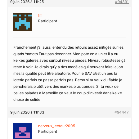
9 juin 2026 à 11h25
#94391
fifi
Participant
Franchement j’ai aussi entendu des retours assez mitigés sur les
quads Yamoto Faut pas déconner. Mon pote en a un et il a eu
kelkes galères avec surtout niveau pièces. Niveau robustesse çà
reste à voir. Je dirais qu’y a des modèles qui peuvent faire le job
mes la qualité peut être aléatoire. Pour le SAV c’est un peu la
loterie parfois ça passe parfois pas. Perso si tu veux du fiable je
pencherais plutôt vers des markes plus conues. Si tu veux de
belles balades à Marseille ça vaut le coup d’investir dans kelke
chose de solide
9 juin 2026 à 11h33
#94447
nerveux_lecteur2005
Participant