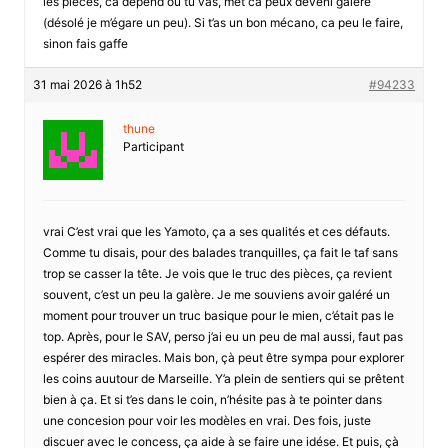
les pièces, ca dépend où tu vas, met ca peux deveni galère
(désolé je m’égare un peu). Si t’as un bon mécano, ca peu le faire,
sinon fais gaffe
31 mai 2026 à 1h52
#94233
thune
Participant
vrai C’est vrai que les Yamoto, ça a ses qualités et ces défauts.
Comme tu disais, pour des balades tranquilles, ça fait le taf sans
trop se casser la tête. Je vois que le truc des pièces, ça revient
souvent, c’est un peu la galère. Je me souviens avoir galéré un
moment pour trouver un truc basique pour le mien, c’était pas le
top. Après, pour le SAV, perso j’ai eu un peu de mal aussi, faut pas
espérer des miracles. Mais bon, çà peut être sympa pour explorer
les coins auutour de Marseille. Y’a plein de sentiers qui se prêtent
bien à ça. Et si t’es dans le coin, n’hésite pas à te pointer dans
une concesion pour voir les modèles en vrai. Des fois, juste
discuer avec le concess, ça aide à se faire une idése. Et puis, çà