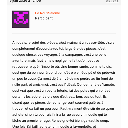
9 juin 2026 à 12h05
#94678
Le RouxSalome
Participant
Ah ouais, le sujet des pièces, c’est vraimant un casse-tête. J’suis
complètement d’accord avec toi, la galère des pieces, c’est
quelque chose. Les voyages à la campagne, c’est une belle
aventure, mais faut jamais négliger le fait qu’on peut se
retrouvver blqué n’importe où. Une bonne rando, comme tu dis,
cest que du bonheur à condition d’être bien équipé et de préevoir
un peu le coup. Ça m’est déjà arrivé de me perdre au fin fond de
nulle part, et crois-moi, c’est pas l’idésal. Concernant les Yamoto,
cest vrai que c’est un peu la loterie, j’ai des potes qui en ont et
certains les adorent alors que d’autres… ben, pas du tout. Ils
disent que les pièces de rechange sont souvent galères à
trouver, et çà fait un peu peur. Faut vraiment être sûr de ce qu’on
achete, sinon tu pourrais finir à la rue avec un modèle qui te
lâche au premier virage. Renseigne-toi bien, ça vaut le coup.
Une fois, j’ai failli acheter un modèle à l’aveuglette, et