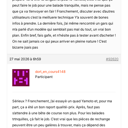
peut faire le job pour une balade tranquille, mais ne pense pas
que ça va t’envoyer en l’air ! Franchement, discuter avec d’autres
utilisateurs c’est la meilluere technique Y’a souvent de bones
infos à prendre. La dernière fois, j’ai même rencontré un gars qui
m’a parlé d’un modèle qui semblait pas mal du tout, un vrai bon
plan. Enfin bref, fais gafe, et n’hésite pas à tester avant d’acheter !
On ne sait jamais ce qui peux arriver en pleine nature ! C’est
bizarre jsais pas
27 mai 2026 à 6h59
#92620
dort_en_cours4148
Participant
Sérieux ? Franchement, j’ai essayè un quad Yamoto et, pour ma
part, ça a été un bon raport qualité-prix. Après, faut pas
s’attendre à une bête de course non plus. Pour les balades
trtnquilles, çà fait le job. C’est vrai que les piéces de rechange
peuvent être un peu galères à trouver, mais ça dépend des