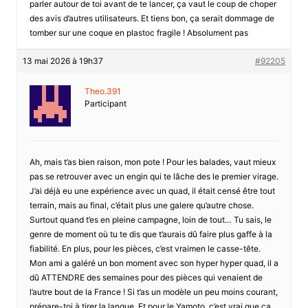
parler autour de toi avant de te lancer, ça vaut le coup de choper
des avis d’autres utilisateurs. Et tiens bon, ça serait dommage de
tomber sur une coque en plastoc fragile ! Absolument pas
13 mai 2026 à 19h37
#92205
Theo.391
Participant
Ah, mais t’as bien raison, mon pote ! Pour les balades, vaut mieux
pas se retrouver avec un engin qui te lâche des le premier virage.
J’ai déjà eu une expérience avec un quad, il était censé être tout
terrain, mais au final, c’était plus une galere qu’autre chose.
Surtout quand t’es en pleine campagne, loin de tout… Tu sais, le
genre de moment où tu te dis que t’aurais dû faire plus gaffe à la
fiabilité. En plus, pour les pièces, c’est vraimen le casse-tête.
Mon ami a galéré un bon moment avec son hyper hyper quad, il a
dû ATTENDRE des semaines pour des pièces qui venaient de
l’autre bout de la France ! Si t’as un modèle un peu moins courant,
prépare-toi à tirer la langue. Et pour le Yamoto, c’est vrai que ça