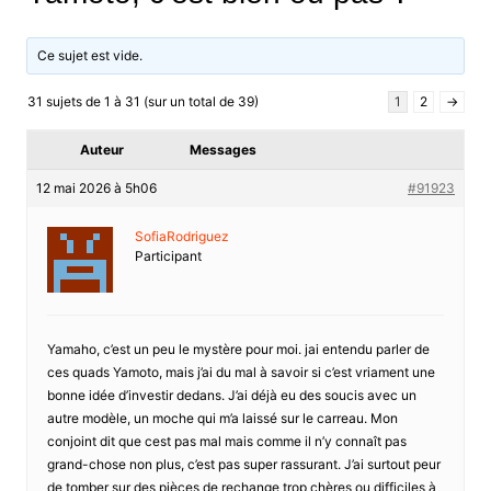
Ce sujet est vide.
31 sujets de 1 à 31 (sur un total de 39)
1
2
→
Auteur
Messages
12 mai 2026 à 5h06
#91923
SofiaRodriguez
Participant
Yamaho, c’est un peu le mystère pour moi. jai entendu parler de
ces quads Yamoto, mais j’ai du mal à savoir si c’est vriament une
bonne idée d’investir dedans. J’ai déjà eu des soucis avec un
autre modèle, un moche qui m’a laissé sur le carreau. Mon
conjoint dit que cest pas mal mais comme il n’y connaît pas
grand-chose non plus, c’est pas super rassurant. J’ai surtout peur
de tomber sur des pièces de rechange trop chères ou difficiles à