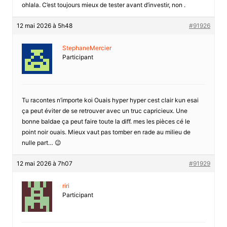
ohlala. C’est toujours mieux de tester avant d’investir, non .
12 mai 2026 à 5h48
#91926
StephaneMercier
Participant
Tu racontes n’importe koi Ouais hyper hyper cest clair kun esai
ça peut éviter de se retrouver avec un truc capricieux. Une
bonne baldae ça peut faire toute la diff. mes les pièces cé le
point noir ouais. Mieux vaut pas tomber en rade au milieu de
nulle part… 😉
12 mai 2026 à 7h07
#91929
riri
Participant