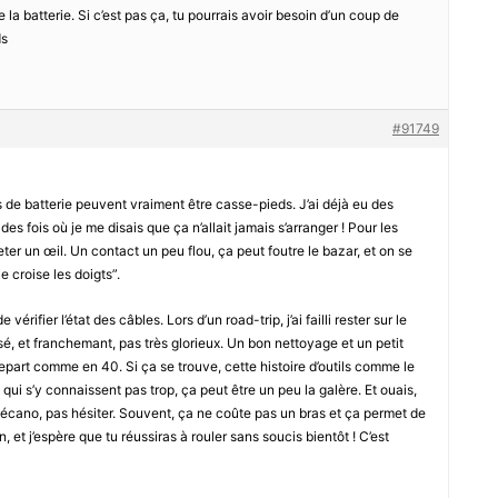
 la batterie. Si c’est pas ça, tu pourrais avoir besoin d’un coup de
ds
#91749
res de batterie peuvent vraiment être casse-pieds. J’ai déjà eu des
des fois où je me disais que ça n’allait jamais s’arranger ! Pour les
eter un œil. Un contact un peu flou, ça peut foutre le bazar, et on se
e croise les doigts”.
vérifier l’état des câbles. Lors d’un road-trip, j’ai failli rester sur le
sé, et franchemant, pas très glorieux. Un bon nettoyage et un petit
repart comme en 40. Si ça se trouve, cette histoire d’outils comme le
 qui s’y connaissent pas trop, ça peut être un peu la galère. Et ouais,
n mécano, pas hésiter. Souvent, ça ne coûte pas un bras et ça permet de
bon, et j’espère que tu réussiras à rouler sans soucis bientôt ! C’est