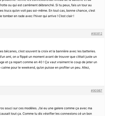
i frotte ou qui est carrément débranché. Si tu peux, fais un tour au
des trucs qu’on voit pas soi-même. En tout cas, bonne chance, c’est
 tomber en rade avec l’hiver qui arrive ! C’est clair !
#90812
eilles bécanes, c’est souvent la croix et la bannière avec les batteries.
d’un ami, on a flippé un moment avant de trouver que c’était juste un
oyage et ça repart comme en 40 ! Ça vaut vraiment le coup de jeter un
 calme pour le weekend, qu’on puisse en profiter un peu. Allez,
#90987
 gros souci sur ces modèles. J’ai eu une galere comme ça avec ma
 causait tout ça. Comme tu dis vésrifier les connexions cé un bon