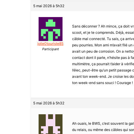
5 mai 2026 à 5h32
Sans déconner ? Ah mince, ça doit vra
scoot, et je te comprends. Déjà, essaie
câble mal connecté. Tu sais, ça arriv
jolie0touriste85
peu pourries. Mon ami m’avait filé un 
Participant
avait un peu de corrosion. On a netto
contact dont il parle, n’hésite pas à fa
multimètre, ça pourrait t’aider à vérifi
l’élec, peut-être qu’un petit passag
avant ton week-end. Je croise les doi
ton week-end sans souci ! Courage !
5 mai 2026 à 5h32
Ah ouais, le BWS, c’est souvent la gal
du relais, ou même des câbles qui sont 