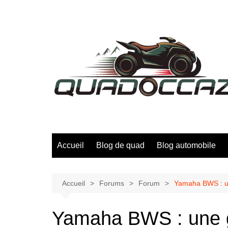
Aller
au
contenu
Accueil
Blog de quad
Blog automobile
Accueil
Forums
Forum
Yamaha BWS : un
Yamaha BWS : une ga