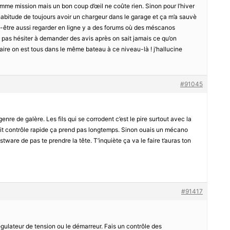
mme mission mais un bon coup d’œil ne coûte rien. Sinon pour l’hiver
l’habitude de toujours avoir un chargeur dans le garage et ça m’a sauvè
ut-être aussi regarder en ligne y a des forums où des méscanos
 pas hésiter à demander des avis après on sait jamais ce qu’on
faire on est tous dans le même bateau à ce niveau-là ! j’hallucine
#91045
enre de galère. Les fils qui se corrodent c’est le pire surtout avec la
 petit contrôle rapide ça prend pas longtemps. Sinon ouais un mécano
stware de pas te prendre la tête. T’inquiète ça va le faire t’auras ton
#91417
gulateur de tension ou le démarreur. Fais un contrôle des