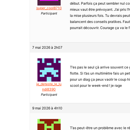
début. Parfois ça peut sembler nul co
super_cool8710
mieux vaut être prévoyant. J’ai pris 
Participant
la mise plusieurs fois. Tu devrais pe
balancent des conseils pratikes. Faut
pourrait découvrir. Courage ça va le 
7 mai 2026 à 2h07
T’es pas le seul çà arrive souvent ce g
flotte. Si t’as un multimètre fais un
pour un diag ça peux vaolir le coup hi
je_deteste_le_lu
scoot pour le week-end ! je rage
ndi8390
Participant
9 mai 2026 à 4h10
T’as peut-être un problème avec le ré