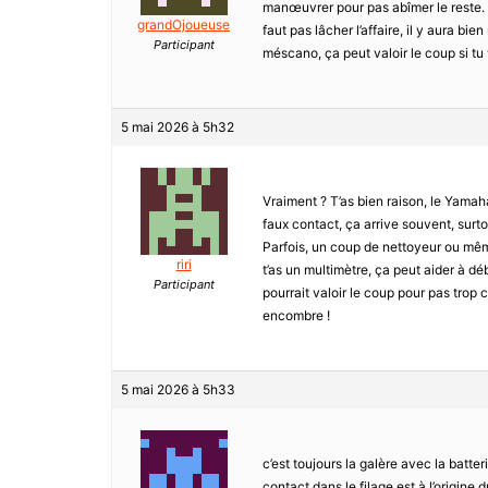
manœuvrer pour pas abîmer le reste. 
grandOjoueuse
faut pas lâcher l’affaire, il y aura bi
Participant
méscano, ça peut valoir le coup si tu
5 mai 2026 à 5h32
Vraiment ? T’as bien raison, le Yamah
faux contact, ça arrive souvent, surtou
Parfois, un coup de nettoyeur ou même 
riri
t’as un multimètre, ça peut aider à d
Participant
pourrait valoir le coup pour pas trop
encombre !
5 mai 2026 à 5h33
c’est toujours la galère avec la batte
contact dans le filage est à l’origine