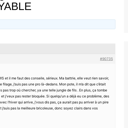
ROYABLE
#90735
t il me faut des conseile, sérieux. Ma battrie, elle veut rien savoir,
e filage, j’suis pas une pro là-dedans. Mon pote, il m’a dit que c’ètait
s pas trop où chercher, ya une telle jungle de fils . En plus, ça tombe
et j’veux pas rester bloquée. Si quelqu’un a déjà eu ce problème, des
c l’hiver qui arrive, j’vous dis pas, ça aurait pas pu arriver à un pire
 j’suis pas la meilleure bricoleuse, donc soyez clairs dans vos