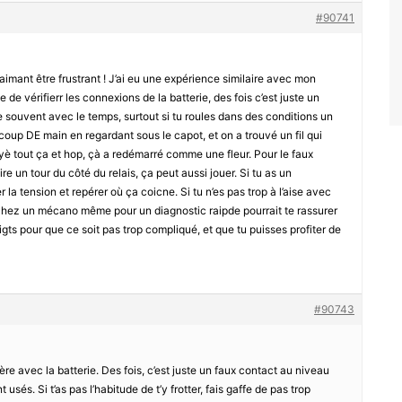
#90741
imant être frustrant ! J’ai eu une expérience similaire avec mon
 de vérifierr les connexions de la batterie, des fois c’est juste un
e souvent avec le temps, surtout si tu roules dans des conditions un
coup DE main en regardant sous le capot, et on a trouvé un fil qui
yè tout ça et hop, çà a redémarré comme une fleur. Pour le faux
ire un tour du côté du relais, ça peut aussi jouer. Si tu as un
er la tension et repérer où ça coicne. Si tu n’es pas trop à l’aise avec
e chez un mécano même pour un diagnostic raipde pourrait te rassurer
gts pour que ce soit pas trop compliqué, et que tu puisses profiter de
#90743
ère avec la batterie. Des fois, c’est juste un faux contact au niveau
usés. Si t’as pas l’habitude de t’y frotter, fais gaffe de pas trop