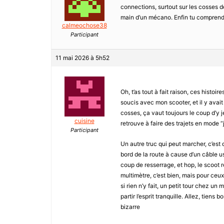
connections, surtout sur les cosses de
main d’un mécano. Enfin tu compren
calmeochose38
Participant
11 mai 2026 à 5h52
Oh, t’as tout à fait raison, ces histoi
soucis avec mon scooter, et il y avait 
cosses, ça vaut toujours le coup d’y j
cuisine
retrouve à faire des trajets en mode “j
Participant
Un autre truc qui peut marcher, c’est de 
bord de la route à cause d’un câble u
coup de resserrage, et hop, le scoot 
multimètre, c’est bien, mais pour ceux
si rien n’y fait, un petit tour chez u
partir l’esprit tranquille. Allez, tiens 
bizarre