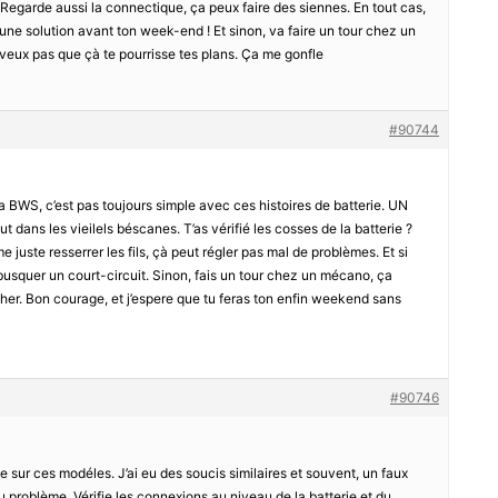
Regarde aussi la connectique, ça peux faire des siennes. En tout cas,
en une solution avant ton week-end ! Et sinon, va faire un tour chez un
 veux pas que çà te pourrisse tes plans. Ça me gonfle
#90744
a BWS, c’est pas toujours simple avec ces histoires de batterie. UN
t dans les vieilels béscanes. T’as vérifié les cosses de la batterie ?
juste resserrer les fils, çà peut régler pas mal de problèmes. Et si
ébusquer un court-circuit. Sinon, fais un tour chez un mécano, ça
 cher. Bon courage, et j’espere que tu feras ton enfin weekend sans
#90746
rie sur ces modéles. J’ai eu des soucis similaires et souvent, un faux
 du problème. Vérifie les connexions au niveau de la batterie et du