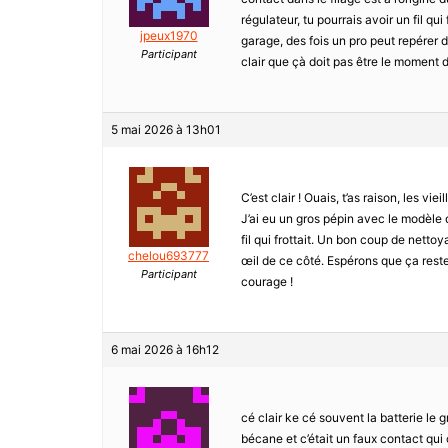
régulateur, tu pourrais avoir un fil qu
jpeux1970
garage, des fois un pro peut repérer 
Participant
clair que çà doit pas être le moment de
5 mai 2026 à 13h01
C’est clair ! Ouais, t’as raison, les vi
J’ai eu un gros pépin avec le modèle 
fil qui frottait. Un bon coup de nett
chelou693777
œil de ce côté. Espérons que ça reste
Participant
courage !
6 mai 2026 à 16h12
cé clair ke cé souvent la batterie le
bécane et c’était un faux contact qui