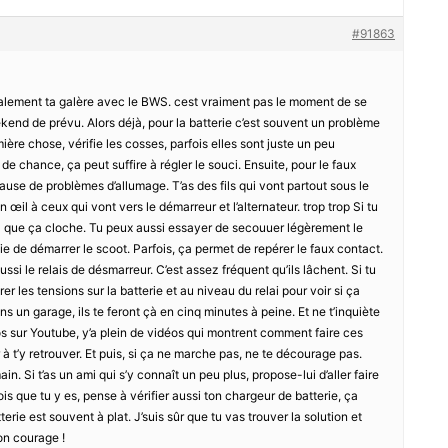
#91863
alement ta galère avec le BWS. cest vraiment pas le moment de se
kend de prévu. Alors déjà, pour la batterie c’est souvent un problème
ère chose, vérifie les cosses, parfois elles sont juste un peu
e chance, ça peut suffire à régler le souci. Ensuite, pour le faux
 cause de problèmes d’allumage. T’as des fils qui vont partout sous le
n œil à ceux qui vont vers le démarreur et l’alternateur. trop trop Si tu
 là que ça cloche. Tu peux aussi essayer de secouuer légèrement le
 de démarrer le scoot. Parfois, ça permet de repérer le faux contact.
ssi le relais de désmarreur. C’est assez fréquent qu’ils lâchent. Si tu
r les tensions sur la batterie et au niveau du relai pour voir si ça
 dans un garage, ils te feront çà en cinq minutes à peine. Et ne t’inquiète
tos sur Youtube, y’a plein de vidéos qui montrent comment faire ces
r à t’y retrouver. Et puis, si ça ne marche pas, ne te décourage pas.
ain. Si t’as un ami qui s’y connaît un peu plus, propose-lui d’aller faire
ois que tu y es, pense à vérifier aussi ton chargeur de batterie, ça
terie est souvent à plat. J’suis sûr que tu vas trouver la solution et
on courage !