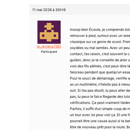
11 mai 2026 à 20h16
trooop bien Écoute, je comprends tot
retrouver à pied, surtout avec un wee
classique sur ce genre de scoot. Premi
je_reviens7561
oxydées ou mal serrées. Avec un peu d
Participant
contact, t’as raison, c’est souvent la
guidon, donc je te conseille de jeter u
vois des fils abîmés, c’est peut-être
faisceau pendant que quelqu’un essaie
Pour le souci de démarrage, verrifie au
as un multimètre, n’hésite pas à mesure
suit. Si t’as pas d’outil, tu peux aller
pas, tu peux le fair.e Regarde des tu
vérifications. Ça peut vraiment t’aide
Parfois, il suffit d’un simple coup de m
un tour avec toi pour voir ça. Et une f
pourrait être une cause aussi si ta bat
être de nouveau prêt pour la route. B