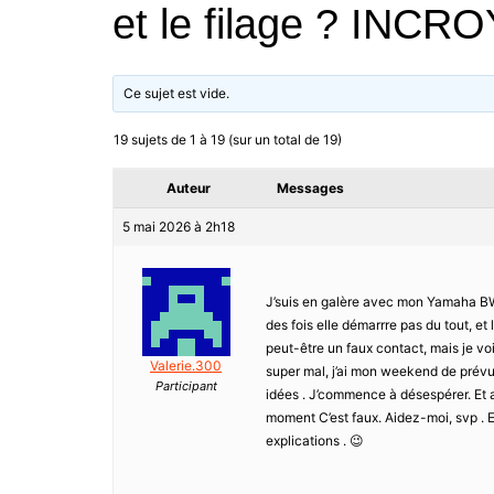
et le filage ? INC
Ce sujet est vide.
19 sujets de 1 à 19 (sur un total de 19)
Auteur
Messages
5 mai 2026 à 2h18
J’suis en galère avec mon Yamaha BWS e
des fois elle démarrre pas du tout, et l
peut-être un faux contact, mais je voi
Valerie.300
super mal, j’ai mon weekend de prévu 
Participant
idées . J’commence à désespérer. Et ave
moment C’est faux. Aidez-moi, svp . Et
explications . 😉